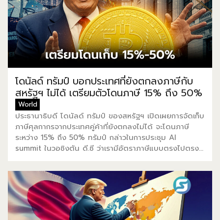
ทรัมป์ได้โทรศัพท์หาผู้นำทั้งสองประเทศ และบอกให้ทีมการค้า
เริ่มเจรจาอีกครั้ง นายพิชัย ชุณหวชิร รองนายกรัฐมนตรี
และรัฐมนตรีว่าการกระทรวงการคลัง โพสต์ข้อความผ่านเฟ
ซบุ๊ก ถึงอัตราภาษีที่สหรัฐฯ เรียกเก็บไทย 19% ว่าการประกาศ
Tariff rate ที่ 19% สะท้อนถึงมิตรภาพและความเป็น
พันธมิตรที่แน่นแฟ้นระหว่างไทย–สหรัฐฯ ช่วยให้ไทยยังคง
แข่งขันได้ในเวทีโลก สร้างความเชื่อมั่นต่อนักลงทุน และเปิด
ประตูสู่การขยายตัวทางเศรษฐกิจ รายได้ และโอกาสใหม่ ๆ
โดนัลด์ ทรัมป์ บอกประเทศที่ยังตกลงภาษีกับ
ให้กับประเทศไทย รมว.คลังย้ำในโพสต์ว่า […]
สหรัฐฯ ไม่ได้ เตรียมตัวโดนภาษี 15% ถึง 50%
World
ประธานาธิบดี โดนัลด์ ทรัมป์ ของสหรัฐฯ เปิดเผยการจัดเก็บ
ภาษีศุลกากรจากประเทศคู่ค้าที่ยังตกลงไม่ได้ จะโดนภาษี
ระหว่าง 15% ถึง 50% ทรัมป์ กล่าวในการประชุม AI
summit ในวอชิงตัน ดี.ซี ว่าเรามีอัตราภาษีแบบตรงไปตรง
มาระหว่าง 15% ถึง 50% และยังอีก 50 ประเทศที่ข้อตกลง
ยังเข้ากันไม่ได้ด้วยดีสักเท่าไหร่ ก่อนหน้านี้ ทรัมป์ เคยให้
ความเห็นว่าอัตราภาษีศุลกากรจะยังคงลดลงอยู่ประมาณ
10% หรือ 15% ขณะเดียวกัน สหรัฐฯ และสหภาพยุโรปกำลัง
ใกล้บรรลุข้อตกลงทางการค้า และภาษีศุลกากร โดยสหภาพ
ยุโรปเตรียมมาตรการตอบโต้สินค้าของสหรัฐฯ มูลค่า