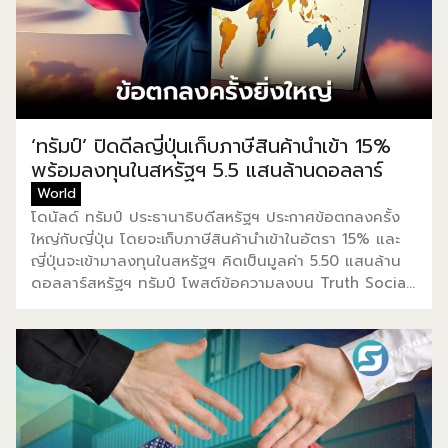
100,000 ล้านดอลลาร์สหรัฐฯ ไว้แล้ว ตามรายงานของ
The Financial Times ระบุว่าข้อตกลงดังกล่าวจะทำให้ภาษี
สินค้านำเข้าจากสหภาพยุโรปมายังสหรัฐฯ ลดเหลือ 15%
แทนที่ 30% ตามที่ประธานาธิบดีทรัมป์เคยขู่ไว้ว่าจะเริ่มจัด
เก็บในวันที่ 1 สิงหาคม สอดคล้องกับ Bloomberg รายงาน
ว่าอัตราภาษี 15% […]
‘ทรัมป์’ ปิดดีลญี่ปุ่นเก็บภาษีสินค้านำเข้า 15%
พร้อมลงทุนในสหรัฐฯ 5.5 แสนล้านดอลลาร์
World
โดนัลด์ ทรัมป์ ประธานาธิบดีสหรัฐฯ ประกาศข้อตกลงครั้ง
ใหญ่กับญี่ปุ่น โดยจะเก็บภาษีสินค้านำเข้าในอัตรา 15% และ
ญี่ปุ่นจะเข้ามาลงทุนในสหรัฐฯ คิดเป็นมูลค่า 5.50 แสนล้าน
ดอลลาร์สหรัฐฯ ทรัมป์ โพสต์ข้อความลงบน Truth Social
ระบุว่าข้อตกลงนี้เป็นข้อตกลงครั้งยิ่งใหญ่เท่าที่เคยมีมา
พร้อมเสริมว่าญี่ปุ่นจะลงทุน 550,000 ล้านดอลลาร์สหรัฐฯ
และสหรัฐฯ จะได้รับกำไร 90% ไม่เพียงเท่านั้น ญี่ปุ่นจะเปิด
ประเทศให้มีการค้าขาย ไม่ว่าจะเป็น รถยนต์และรถบรรทุก ข้าว
และผลิตภัณฑ์ทางการเกษตรบางประเภท “ข้อตกลงที่เกิด
ขึ้นจะสร้างงานหลายแสนตำแหน่ง” ทรัมป์ กล่าว นอกจากนี้
ทรัมป์ยังเพิ่มเติมอีกว่าญี่ปุ่นกับสหรัฐฯ กำลังสรุปตกลงเกี่ยว