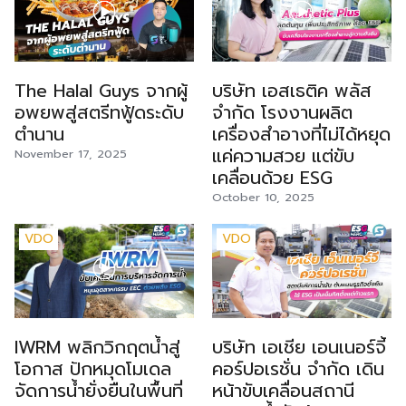
มาคือ แบรนด์มีชื่อเสียงและมี
Advertising ของ KANTAR
จุดร่วมสำคัญคือ ต้องใช้เงิน
ฐานลูกค้าที่แข็งแกร่งอยู่แล้ว
และ DAAT ชี้ว่าผู้เชี่ยวชาญ
ลงทุนก่อนเปิดสาขาใหม่แต่ละ
การซื้อแฟรนไชส์ทำให้ผู้ลงทุน
แนะนำให้ธุรกิจจัดสรรงบ
แห่ง ทั้งค่าตกแต่งร้าน ค่า
ได้ครอบครองแบรนด์ที่เป็นที่
ประมาณราว 30% ไว้สำหรับ
อุปกรณ์ และเงินทุนหมุนเวียน
รู้จักในตลาด ส่งผลให้มีกลุ่ม
The Halal Guys จากผู้
บริษัท เอสเธติค พลัส
การสร้างแบรนด์ (Brand
ช่วงเริ่มต้น หากรอสะสมกำไร
ลูกค้าพร้อมอุดหนุนตั้งแต่วัน
Building) ในระยะยาว แทนที่จะ
จากสาขาเดิมเพียงอย่างเดียว
อพยพสู่สตรีทฟู้ดระดับ
จำกัด โรงงานผลิต
แรกที่เปิดทำการ นอกจากนี้
ทุ่มทุกบาททุกสตางค์ไปกับ
กว่าจะขยายได้ครบทุกทำเลที่มี
ตำนาน
เครื่องสำอางที่ไม่ได้หยุด
เจ้าของแบรนด์ยังทำการตลาด
แคมเปญเน้นยอดขายระยะสั้น
ศักยภาพ คู่แข่งอาจแย่งพื้นที่
แค่ความสวย แต่ขับ
November 17, 2025
ประชาสัมพันธ์ และสร้างการรับ
เพียงอย่างเดียว เพราะในภาวะ
ตลาดไปก่อนแล้ว การใช้สิน
เคลื่อนด้วย ESG
รู้แบรนด์อย่างต่อเนื่อง ซึ่งช่วย
เศรษฐกิจที่ไม่แน่นอน แบรนด์ที่
เชื่อจึงเปรียบเสมือนการ “ซื้อ
October 10, 2025
ให้ผู้ลงทุนประหยัดงบประมาณ
อยู่ใน Top of Mind ของผู้
ความเร็ว” ในการขยายตัวจึง
ด้านการตลาดและสร้างความ
บริโภคจะเป็นฝ่ายได้เปรียบเมื่อ
เป็นกลยุทธ์ที่ธุรกิจแฟรนไชส์
VDO
VDO
เชื่อมั่นให้กับผู้บริโภคได้อย่าง
สถานการณ์กลับมาคึกคักอีก
จำนวนมากเลือกใช้ โดยเฉพาะ
รวดเร็ว ประการที่สามคือ
ครั้ง นี่คือจุดที่เครื่องมือการ
เมื่อโมเดลธุรกิจพิสูจน์แล้วว่า
การมีที่ปรึกษาคอยดูแลตลอด
ตลาดเข้ามามีบทบาท มันคือ
ไปได้ ความเสี่ยงจากการกู้จึง
การทำธุรกิจ สำหรับผู้ที่ไม่เคย
“ตัวช่วยขยายผล” ของกลยุทธ์
ลดลง เพราะมีข้อมูลรายรับ-
ทำธุรกิจมาก่อน ความกังวลใน
ที่ธุรกิจวางไว้ ไม่ว่าจะเป็นการ
รายจ่ายจริงมารองรับการ
IWRM พลิกวิกฤตน้ำสู่
บริษัท เอเชีย เอนเนอร์จี้
การแก้ปัญหาบริหารจัดการมัก
เก็บข้อมูลลูกค้า การวัดผล
ตัดสินใจ อย่างไรก็ตาม การ
เป็นเรื่องใหญ่ แต่ในระบบแฟรน
โอกาส ปักหมุดโมเดล
คอร์ปอเรชั่น จำกัด เดิน
ROI หรือการทำ Ad
ขอสินเชื่อให้ผ่านง่ายและเร็ว ไม่
ไชส์ เจ้าของแบรนด์จะทำหน้าที่
Optimization ด้วย AI แต่
ได้ขึ้นอยู่กับดวง แต่ขึ้นอยู่กับ
จัดการน้ำยั่งยืนในพื้นที่
หน้าขับเคลื่อนสถานี
เป็นพี่เลี้ยงและที่ปรึกษาทาง
ต้องย้ำว่าเครื่องมือทำหน้าที่
ความพร้อมของเจ้าของธุรกิจ