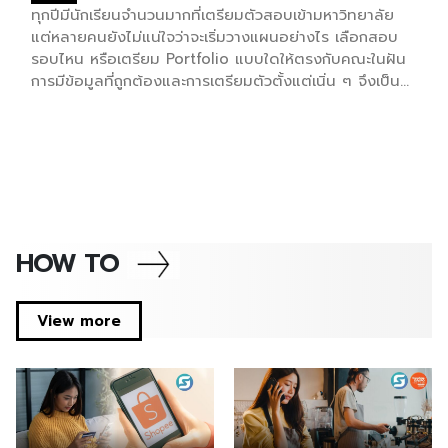
Goals: SDGs) ขององค์การสหประชาชาติ บริษัท ไลอ้อน
ทุกปีมีนักเรียนจำนวนมากที่เตรียมตัวสอบเข้ามหาวิทยาลัย
(ประเทศไทย) จำกัด เชื่อมั่นว่าการดำเนินธุรกิจที่ยั่งยืนต้อง
แต่หลายคนยังไม่แน่ใจว่าจะเริ่มวางแผนอย่างไร เลือกสอบ
เติบโตควบคู่กับการดูแลสังคมและสิ่งแวดล้อม จึงจัด
รอบไหน หรือเตรียม Portfolio แบบใดให้ตรงกับคณะในฝัน
กิจกรรม LION อาสา […]
การมีข้อมูลที่ถูกต้องและการเตรียมตัวตั้งแต่เนิ่น ๆ จึงเป็น
กุญแจสำคัญสู่ความสำเร็จ โครงการ Sahapat Admission
มหกรรมติวฟรีระดับประเทศ ครั้งที่ 29 ที่จัดโดยบริษัท สห
พัฒนพิบูล จำกัด (มหาชน) หรือ SPC โดยผลิตภัณฑ์มาม่า
บิสชิน มองต์เฟลอ ริชเชส และมูลนิธิ ดร.เทียม โชควัฒนา
จึงเดินหน้าจัดกิจกรรมเตรียมความพร้อมให้น้อง ๆ #DEK70
ผ่านการอัปเดตข้อมูลระบบ TCAS70 และเทคนิคการเตรียม
ตัวจากติวเตอร์ชั้นนำของประเทศ “พี่น็อต SmartMathPro-
HOW TO
พี่เฟรนด์ OnDemand-พี่อะตอม เด็กโชว์พอร์ต” มาร่วมกัน
ถ่ายทอดประสบการณ์และแนวทางพิชิตคณะในฝันอย่างเข้ม
ข้น เรื่องสำคัญที่ #DEK70 ต้องรู้ ก่อนลงสนามสอบ
View more
TCAS70 หนึ่งในไฮไลต์สำคัญของงาน คือการอัปเดตข้อมูล
ล่าสุดของระบบ TCAS70 ที่ #DEK70 ควรรู้ เพื่อให้สามารถ
วางแผนการสอบได้อย่างถูกต้องตั้งแต่เริ่มต้น โดยพี่น็อต
SmartMathPro (ดร.ธีระยุทธ บุญมา) […]