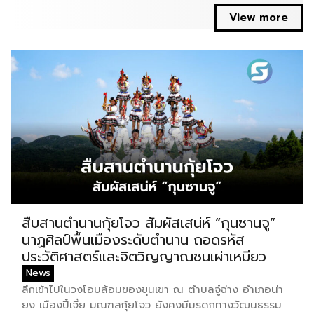
ดอลลาร์สหรัฐฯ, เครื่องบินโบอิ้ง 50 ลำ รุ่น 777 รวมถึงชาว
View more
ประมงสหรัฐจะสามารถเข้าถึงตลาดอินโดนีเซียที่มีได้อย่าง
สมบูรณ์แบบ ย้อนกลับไปเมื่อ 2 เมษายน ทรัมป์ส่ง
จดหมายถึงประเทศคู่ค้า หนึ่งในนั้นคืออินโดนีเซียที่ถูกเรียก
เก็บ 32% โดยจะมีผลในวันที่ 1 สิงหาคม […]
สืบสานตำนานกุ้ยโจว สัมผัสเสน่ห์ “กุนซานจู”
นาฏศิลป์พื้นเมืองระดับตำนาน ถอดรหัส
ประวัติศาสตร์และจิตวิญญาณชนเผ่าเหมียว
News
ลึกเข้าไปในวงโอบล้อมของขุนเขา ณ ตำบลจู๋ฉ่าง อำเภอน่า
ยง เมืองปี้เจี๋ย มณฑลกุ้ยโจว ยังคงมีมรดกทางวัฒนธรรม