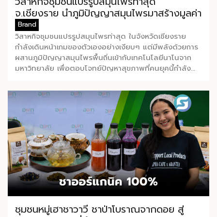
วิสาหกิจชุมชนแปรรูปสมุนไพรท่าสุด
เบื้องหลังการก่อตั้งแบรนด์” คุณปวิตร เล่าต่อว่า Never
จ.เชียงราย นำภูมิปัญญาสมุนไพรมาสร้างมูลค่า
Enough ไม่ได้เกิดขึ้นจากกระแส Health & […]
Brand
วิสาหกิจชุมชนแปรรูปสมุนไพรท่าสุด ในจังหวัดเชียงราย
กำลังเดินหน้าเกมของตัวเองอย่างเงียบๆ แต่มีพลังด้วยการ
ผสานภูมิปัญญาสมุนไพรพื้นถิ่นเข้ากับเทคโนโลยีนาโนจาก
มหาวิทยาลัย เพื่อตอบโจทย์ปัญหาสุขภาพที่คนยุคนี้กำลัง
เผชิญอยู่ ทางวิสาหกิจชุมชนทำงานร่วมกับ มหาวิทยาลัยแม่
ฟ้าหลวง และโครงการพัฒนาผลิตภัณฑ์สมุนไพร ที่ยกระดับ
วัตถุดิบธรรมชาติให้มีมาตรฐาน อย. และนวัตกรรมเชิง
วิทยาศาสตร์รองรับ โดยสิ่งที่น่าสนใจไม่ใช่แค่ตัวสินค้า แต่
คือโมเดลความคิดที่อยู่เบื้องหลัง ซึ่งกลุ่มชุมชนเลือกไม่แข่ง
กับสินค้าราคาถูกในตลาดทั่วไป แต่เลือกเดินเข้าหา “มูลค่า”
ด้วยการผสมสองสิ่งที่ดูเหมือนอยู่คนละขั้ว คือ รากเหง้าของ
ภูมิปัญญา กับนวัตกรรมจากห้องแล็บ ผลิตภัณฑ์ของ
วิสาหกิจชุมชนแปรรูปสมุนไพรท่าสุดออกแบบมาเพื่อแก้
ปัญหาสุขภาพของคนทำงานโดยเฉพาะ สำหรับสินค้าเด่น คือ
‘พิมเสนเกสรทั้งห้า’ ที่สกัดจากดอกไม้มงคล 5 ชนิดตาม
ภูมิปัญญาไทยโบราณ ได้แก่ มะลิ, พิกุล, บุนนาค, สารภี และ
บัวหลวง เน้นกลิ่นที่หอมสดชื่น ช่วยให้จิตใจโปร่ง ลดความ
ชุมชนหมู่เฮาชาวาวี ชาป่าโบราณจากดอย สู่