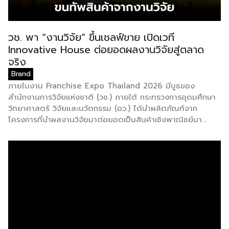
วช. พา “งานวิจัย” ขึ้นเชลฟ์ขาย เปิดเวที
Innovative House ต่อยอดผลงานวิจัยสู่ตลาด
จริง
Brand
ภายในงาน Franchise Expo Thailand 2026 มีบูธของ
สำนักงานการวิจัยแห่งชาติ (วช.) ภายใต้ กระทรวงการอุดมศึกษา
วิทยาศาสตร์ วิจัยและนวัตกรรม (อว.) ได้นำผลิตภัณฑ์จาก
โครงการที่นำผลงานวิจัยมาต่อยอดเป็นสินค้าเชิงพาณิชย์มา
แสดง พร้อมจัดจำหน่ายให้กับผู้ที่สนใจได้เลือกซื้อ สำหรับ วช.
มีภารกิจหลัก คือการให้ทุนวิจัย ดูแลเรื่องการวิจัยในภาพรวม รวม
ถึงการให้รางวัล และสนับสนุนนักวิจัย ตั้งแต่ระดับเยาวชนไปจนถึง
นักวิจัยอาวุโส แน่นอนว่านี่เป็นหน่วยงานผู้อยู่เบื้องหลังงานวิจัย
ไทยตั้งแต่ต้นน้ำยันปลายน้ำ กิจกรรมที่นำมาจัดแสดงในบูธ
ครั้งนี้เป็นส่วนหนึ่งของทุนที่ วช. สนับสนุนภายใต้ชุดโครงการ
Innovative House ซึ่งมีเป้าหมายชัดเจน คือการแนะแนวและ
สนับสนุนให้ผู้ประกอบการนำนวัตกรรมที่ต่อยอดมาจากงานวิจัย
ไปพัฒนาต่อจนสามารถขายได้จริงในเชิงพาณิชย์ ไม่ใช่แค่งาน