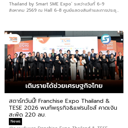
ท้าทายที่สุดคือเสียงเพลงจะต้องพลิ้วไหวอย่างต่อเนื่อง นัก
Thailand by Smart SME Expo’ ระหว่างวันที่ 6-9
เต้นจึงต้องเป่าลู่เซิงอย่างสม่ำเสมอโดยไม่สะดุด แม้ในยามที่
สิงหาคม 2569 ณ Hall 6-8 ศูนย์แสดงสินค้าและการประชุ
ต้องโลดโผนด้วยท่วงท่าที่ยากและซับซ้อนก็ตาม ในระหว่าง
มอิมแพ็ค เมืองทองธานี พร้อมจัดพิธีมอบรางวัล DBD
การแสดง นักเต้นจะกลิ้งและหมุนตัวผ่านชามใส่น้ำที่วางเรียง
Thailand Franchise Award 2026 ให้แก่ผู้ประกอบธุรกิจ
เอาไว้ โดยต้องทรงตัวด้วยความแม่นยำอย่างน่าอัศจรรย์
แฟรนไชส์ที่อยู่ในการส่งเสริมสนับสนุนของกรมฯ นายพู
พร้อมรังสรรค์ลีลาท่ารำอันตื่นตาตื่นใจ ไม่ว่าจะเป็นท่า
นพงษ์ นัยนาภากรณ์ อธิบดีกรมพัฒนาธุรกิจการค้า
นางแอ่นบิน พีระมิดมนุษย์ หรือท่ามังกรพลิกกาย การผสาน
กระทรวงพาณิชย์ เปิดเผยภายหลังเป็นประธานเปิดงาน “งาน
ท่วงทำนอง การเคลื่อนไหว ลมหายใจ และพละกำลังเข้าด้วย
แฟรนไชส์ เอ็กซ์โป ไทยแลนด์ บาย สมาร์ท เอสเอ็มอี เอ็กซ์
กันอย่างสมบูรณ์แบบนี้เอง ที่หล่อหลอมให้เกิดเป็น
โป (Franchise Expo Thailand by Smart SME Expo)”
สุนทรียศาสตร์อันเป็นเอกลักษณ์ของศิลปะโบราณชนิดนี้
ซึ่งเป็นงานแสดงธุรกิจแฟรนไชส์ชั้นนำที่จัดขึ้นโดย บริษัท พี
นับตั้งแต่คริสต์ทศวรรษ 1990 เป็นต้นมา กุนซานจูได้รับการ
เอ็มจี คอร์ปอเรชัน จำกัด เพื่อยกระดับศักยภาพของผู้
ยอมรับอย่างกว้างขวางทั้งในและต่างประเทศ […]
ประกอบการและเจ้าของธุรกิจที่ต้องการขยายกิจการผ่า
นระบบแฟรนไชส์ […]
สตาร์ทวันนี้! Franchise Expo Thailand &
TESE 2026 พบทัพธุรกิจ&แฟรนไชส์ คาดเงิน
สะพัด 220 ลบ.
News