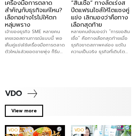
เครื่องมือการตลาด
“สินเชื่อ” ทางลัดเร่งส
ประสิทธิภาพ เหตุผลประการ
แบรนด์ขนาดใหญ่ จะมีเรต
สำคัญกับธุรกิจแค่ไหน?
ปีดแฟรนไชส์ให้โตแซงคู่
แรกคือ การมีโมเดลธุรกิจที่
สูงสุด 19.26% ในหมวดแฟชั่น
เลือกอย่างไรไม่ให้ตก
แข่ง เลิกมองว่าคือทาง
ชัดเจนและพร้อมนำไปใช้ทันที
และ FMCG, ร้าน Non-Mall
หลุ่มพราง
เลือกสุดท้าย
ซึ่งถือเป็นการลดความเสี่ยง
ทั่วไป สูงสุด 17.12% เป็นต้น
ด้านการลงทุนได้อย่างดีที่สุด
โดยตัวเลขเหล่านี้รวม VAT 7%
เจ้าของธุรกิจ SME หลายคน
หลายคนยังมองว่า “การขอสิน
เนื่องจากผู้ลงทุนไม่จำเป็นต้อง
แล้ว และยังไม่นับค่าธรรมเนียม
เคยเจอสถานการณ์แบบนี้ พอ
เชื่อ” คือทางเลือกสุดท้ายเมื่อ
เสียเวลาลองผิดลองถูกเอง
อื่นที่เก็บซ้อนอยู่ เช่น ค่า
เห็นคู่แข่งใช้เครื่องมือการตลาด
ธุรกิจขาดสภาพคล่อง แต่ใน
ระบบแฟรนไชส์ถูกออกแบบและ
ธรรมเนียมการชำระเงิน (เริ่ม
ตัวใหม่แล้วยอดขายพุ่ง ก็รีบ
ความเป็นจริง ธุรกิจที่เติบโต
ผ่านการพิสูจน์ความสำเร็จมา
ต้น 3.21%) และค่าธรรมเนียม
ซื้อมาใช้ตามบ้าง แต่ผ่านไป
แบบก้าวกระโดดในหลาย
แล้วโดยเจ้าของแบรนด์ ซึ่งมี
โครงสร้างพื้นฐาน 1.07 บาท
สามเดือนกลับไม่เห็นผลอะไร
อุตสาหกรรมแทบไม่มีรายไหน
การจัดเตรียมอุปกรณ์
ต่อออร์เดอร์ (สำหรับร้านที่มี
เปลี่ยนแปลง งบหมดไป ทีม
โตด้วยกำไรสะสมเพียงอย่าง
โครงสร้างร้านตามมาตรฐาน
ยอดขายเกิน 100 ออร์เดอร์
งานเหนื่อยฟรี คำถามที่ตามมา
เดียว โดยเฉพาะธุรกิจที่
พร้อมคู่มือการปฏิบัติงานที่
ต่อเดือน) ลองคำนวณดู
คือ ปัญหาอยู่ที่เครื่องมือ หรือ
ต้องการขยายสาขาหรือปั้น
VDO
ชัดเจน อีกทั้งยังมีทีมงานคอย
หากเป็นร้าน Non-Mall ขาย
อยู่ที่วิธีใช้กันแน่ คำตอบคือ
ระบบแฟรนไชส์ ซึ่งต้องใช้เงิน
ช่วยสอนงานทั้งภาคทฤษฎีและ
เสื้อยืดตัวละ 100 บาท ค่าส่ง
“ทั้งสองอย่าง” และนี่คือสิ่งที่
ก้อนใหญ่ในเวลาสั้น ๆ เพื่อชิง
ปฏิบัติก่อนเปิดร้านจริง ทำให้ผู้
25 บาท เมื่อหักค่าธรรมเนียม
SME ไทยควรทำความเข้าใจให้
จังหวะตลาด สินเชื่อจึงไม่ใช่แค่
View more
ซื้อแฟรนไชส์สามารถควบคุม
การขาย […]
ชัดก่อนควักเงินซื้อเครื่องมือตัว
“เงินกู้” แต่คือเครื่องมือ
คุณภาพของสินค้าและบริการ
ต่อไป ภาพรวมตลาดโฆษณา
ทางการเงินที่ใช้ถูกวิธีแล้วช่วย
ให้เป็นไปตามมาตรฐานได้อย่าง
ดิจิทัลไทยกำลังเปลี่ยนเร็ว
เร่งการเติบโตได้จริง ธุรกิจที่
VDO
VDO
ง่ายดาย เหตุผลประการต่อ
รายงาน Thailand Digital
เลือกโตผ่านระบบแฟรนไชส์มี