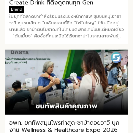
กดดันระหว่างวัน นอกจากนี้ ยังมีสินค้าที่น่าสนใจอื่น ๆ
Create Drink ที่ดึงดูดคนทุก Gen
ไม่ว่าจะเป็น ‘วิมุตติ’ ครีมบำรุงผิวอเนกประสงค์สารสกัด
Brand
สมุนไพรและน้ำมันหอมระเหยไทย วิสาหกิจชุมชนอย่างกลุ่ม
ในยุคที่ตลาดชากำลังร้อนแรงแซงหน้ากาแฟ ชุมชนหมู่เฮาชา
‘ท่าสุด’ พิสูจน์ให้เห็นแล้วว่า ถ้ามีวัตถุดิบที่ดี มีภูมิปัญญาที่แท้
วาวี ชุมชนเล็ก ๆ ในเชียงรายที่ถือ “ไพ่ใบใหญ่” ไว้ในมืออยู่
จริง และกล้าลงทุนในมาตรฐานกับนวัตกรรม สินค้าชุมชนก็
นานแล้ว ชาป่าต้นโบราณที่ไม่เคยแตะสารเคมีแม้แต่หยดเดียว
สามารถยืนในตลาด […]
“ต้นเมี่ยง” คือชื่อที่คนเหนือใช้เรียกชาป่าโบราณสายพันธุ์
อัสสัมที่ขึ้นอยู่ตามไหล่ดอยมาแต่ไหนแต่ไร ต่างจากชาปลูก
ใหม่ทั่วไปตรงที่ต้นไม้เหล่านี้ผ่านเวลามาหลายสิบหลายร้อยปี
โดยไม่ต้องพึ่งปุ๋ยหรือยาฆ่าแมลงแต่อย่างใด สำหรับกลุ่ม
หมู่เฮาชาวาวี จังหวัดเชียงราย มีวิธีการดูแลสวนชาของชุมชน
ขั้นตอนเดียวคือตัดหญ้า นอกนั้นปล่อยให้ธรรมชาติจัดการ
เอง ผลที่ได้คือชาออร์แกนิคแบบ 100% ที่ไม่ต้องอ้างอะไร
มากให้ซับซ้อน เพราะ ธรรมชาติได้พิสูจน์ให้แล้ว จากต้น
เมี่ยงต้นเดียว ชุมชนสามารถแปรรูปออกมาได้ถึง 5 รูปแบบ
พื้นฐาน ได้แก่ ชาขาว, ชาเขียว, ชาแดง, ชาดิบ และชาสุก
และยังนำไปผสมผสานกับสมุนไพรหรือกลิ่นเพิ่มเติม เพื่อ
สร้างความหลากหลายให้ตรงกับผู้บริโภคแต่ละกลุ่ม จุดขาย
ของชาหมู่เฮาชาวาวีไม่ได้อยู่แค่ที่ความออร์แกนิคเท่านั้น แต่
อยู่ที่ คุณประโยชน์ที่จับต้องได้ ชาป่าโบราณสายพันธุ์นี้ช่วย
อพท. ยกทัพสมุนไพรท่าสุด-ชาป่าดอยวาวี บุก
ควบคุมระดับน้ำตาลในเลือดหากดื่มเป็นประจำ ลด
งาน Wellness & Healthcare Expo 2026