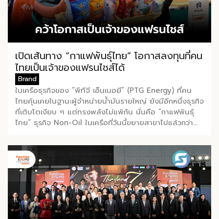
พัฒนาต่อจนสามารถขายได้จริงในเชิงพาณิชย์ ไม่ใช่แค่งาน
วิจัยที่อยู่ในห้องแล็บ โดยสินค้าที่นำมาโชว์ในบูธจึงเป็น
ผลิตภัณฑ์ที่ “พร้อมขาย” แล้วจริงๆ บางแบรนด์ขาย
ออนไลน์ บางแบรนด์ขายเฉพาะหน้าร้าน นอกจากนี้ ยังมี
การสาธิตนำผลิตภัณฑ์ไปแปรรูปเป็นเมนูอาหาร-เครื่องดื่มให้
เปิดเส้นทาง “กาแฟพันธุ์ไทย” โอกาสลงทุนที่คน
ผู้ร่วมงานเห็นวิธีใช้งานจริง โดยนำ ‘น้ำผึ้ง’ ที่ไม่ได้นำมาวาง
ไทยเป็นเจ้าของแฟรนไชส์ได้
ขายแบบเดิม ๆ แต่แปรรูปเป็น เครื่องดื่มสเลอปี้ให้ผู้ร่วมงาน
Brand
ได้ชิมสดๆ หน้าบูธ เพื่อดึงดูดและสร้างประสบการณ์ให้คนใน
ในเครือธุรกิจของ “พีทีจี เอ็นเนอยี” (PTG Energy) ที่คน
งานได้ทดลองสัมผัสสินค้าจริง และหากใครสนใจก็สามารถ
ไทยคุ้นเคยในฐานะผู้จำหน่ายน้ำมันรายใหญ่ ยังมีอีกหนึ่งธุรกิจ
ซื้อ หัวเชื้อ กลับไปทำเครื่องดื่มต่อเองที่บ้านได้เช่นกัน […]
ที่เติบโตเงียบ ๆ แต่ทรงพลังไม่แพ้กัน นั่นคือ “กาแฟพันธุ์
ไทย” ธุรกิจ Non-Oil ในเครือที่วันนี้ขยายสาขาไปแล้วกว่า
3,200 สาขาทั่วประเทศ จากจุดเริ่มต้นในวันแรกที่อำเภอ
บางปะหัน จังหวัดพระนครศรีอยุธยาสู่แบรนด์ระดับประเทศ ที่
วันนี้ธุรกิจเติบโตขยายสาขารวมกว่า 3,200 สาขา แบ่งเป็น
สาขาที่บริษัทบริหารเอง (Official) ประมาณ 2,700 สาขา
และสาขาแฟรนไชส์อีกกว่า 700 สาขา ตัวเลขนี้สะท้อนให้เห็น
ว่าโมเดลแฟรนไชส์ คือหนึ่งในเครื่องยนต์สำคัญที่ผลักดันการ
เติบโตของแบรนด์ อย่างไรก็ตาม บริษัทไม่ได้หยุดที่จะ
เติบโตต่อเนื่อง เพราะได้วางเป้าหมายขยายแฟรนไชส์ โดยปี