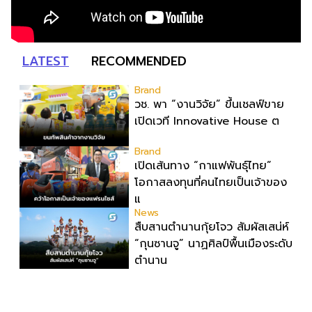
วิจัยที่อยู่ในห้องแล็บ โดยสินค้าที่นำมาโชว์ในบูธจึงเป็นผลิตภัณฑ์
ที่ “พร้อมขาย” แล้วจริงๆ บางแบรนด์ขายออนไลน์ บางแบรนด์
ขายเฉพาะหน้าร้าน นอกจากนี้ ยังมีการสาธิตนำผลิตภัณฑ์ไป
แปรรูปเป็นเมนูอาหาร-เครื่องดื่มให้ผู้ร่วมงานเห็นวิธีใช้งานจริง
LATEST
RECOMMENDED
โดยนำ ‘น้ำผึ้ง’ ที่ไม่ได้นำมาวางขายแบบเดิม ๆ แต่แปรรูปเป็น
เครื่องดื่มสเลอปี้ให้ผู้ร่วมงานได้ชิมสดๆ หน้าบูธ เพื่อดึงดูดและ
Brand
สร้างประสบการณ์ให้คนในงานได้ทดลองสัมผัสสินค้าจริง และหาก
วช. พา “งานวิจัย” ขึ้นเชลฟ์ขาย
ใครสนใจก็สามารถซื้อ หัวเชื้อ กลับไปทำเครื่องดื่มต่อเองที่บ้านได้
เปิดเวที Innovative House ต
เช่นกัน […]
Brand
เปิดเส้นทาง “กาแฟพันธุ์ไทย”
โอกาสลงทุนที่คนไทยเป็นเจ้าของ
แ
News
สืบสานตำนานกุ้ยโจว สัมผัสเสน่ห์
“กุนซานจู” นาฏศิลป์พื้นเมืองระดับ
ตำนาน