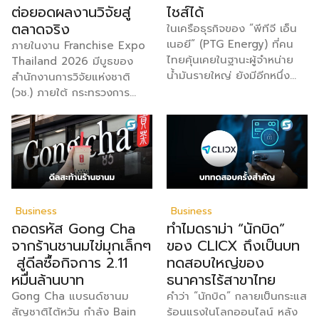
ต่อยอดผลงานวิจัยสู่
ไชส์ได้
ตลาดจริง
ในเครือธุรกิจของ “พีทีจี เอ็น
เนอยี” (PTG Energy) ที่คน
ภายในงาน Franchise Expo
ไทยคุ้นเคยในฐานะผู้จำหน่าย
Thailand 2026 มีบูธของ
น้ำมันรายใหญ่ ยังมีอีกหนึ่ง
สำนักงานการวิจัยแห่งชาติ
ธุรกิจที่เติบโตเงียบ ๆ แต่ทรง
(วช.) ภายใต้ กระทรวงการ
พลังไม่แพ้กัน นั่นคือ “กาแฟ
อุดมศึกษา วิทยาศาสตร์ วิจัย
พันธุ์ไทย” ธุรกิจ Non-Oil ใน
และนวัตกรรม (อว.) ได้นำ
เครือที่วันนี้ขยายสาขาไปแล้วก
ผลิตภัณฑ์จากโครงการที่นำผล
ว่า 3,200 สาขาทั่วประเทศ
งานวิจัยมาต่อยอดเป็นสินค้า
จากจุดเริ่มต้นในวันแรกที่อำเภอ
เชิงพาณิชย์มาแสดง พร้อมจัด
บางปะหัน จังหวัด
จำหน่ายให้กับผู้ที่สนใจได้เลือก
พระนครศรีอยุธยาสู่แบรนด์
ซื้อ สำหรับ วช. มีภารกิจหลัก
Business
Business
ระดับประเทศ ที่วันนี้ธุรกิจ
คือการให้ทุนวิจัย ดูแลเรื่องการ
ถอดรหัส Gong Cha
ทำไมดราม่า “นักบิด”
เติบโตขยายสาขารวมกว่า
วิจัยในภาพรวม รวมถึงการให้
จากร้านชานมไข่มุกเล็กๆ
ของ CLICX ถึงเป็นบท
3,200 สาขา แบ่งเป็นสาขาที่
รางวัล และสนับสนุนนักวิจัย
สู่ดีลซื้อกิจการ 2.11
ทดสอบใหญ่ของ
บริษัทบริหารเอง (Official)
ตั้งแต่ระดับเยาวชนไปจนถึงนัก
หมื่นล้านบาท
ธนาคารไร้สาขาไทย
ประมาณ 2,700 สาขา และสา
วิจัยอาวุโส แน่นอนว่านี่เป็น
ขาแฟรนไชส์อีกกว่า 700 สาขา
หน่วยงานผู้อยู่เบื้องหลังงาน
Gong Cha แบรนด์ชานม
คำว่า “นักบิด” กลายเป็นกระแส
ตัวเลขนี้สะท้อนให้เห็นว่าโมเดล
วิจัยไทยตั้งแต่ต้นน้ำยันปลาย
สัญชาติไต้หวัน กำลัง Bain
ร้อนแรงในโลกออนไลน์ หลัง