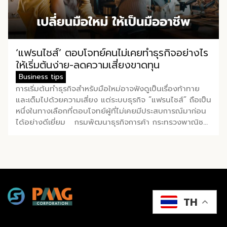
ราว 220 ล้านบาท นายพูนพงษ์ นัยนาภากรณ์ อธิบดีกรม
พัฒนาธุรกิจการค้า กระทรวงพาณิชย์ กล่าวว่า งาน ”
Franchise Expo Thailand & Thailand E-
Commerce Selection Expo (TESE 2026) เป็นเวทีแส
ดงธุรกิจแฟรนไชส์และโซลูชั่นส์แบบครบวงจร […]
‘แฟรนไชส์’ ตอบโจทย์คนไม่เคยทำธุรกิจอย่างไร
ให้เริ่มต้นง่าย-ลดความเสี่ยงขาดทุน
Business tips
การเริ่มต้นทำธุรกิจสำหรับมือใหม่อาจฟังดูเป็นเรื่องท้าทาย
และเต็มไปด้วยความเสี่ยง แต่ระบบธุรกิจ “แฟรนไชส์” ถือเป็น
หนึ่งในทางเลือกที่ตอบโจทย์ผู้ที่ไม่เคยมีประสบการณ์มาก่อน
ได้อย่างดีเยี่ยม กรมพัฒนาธุรกิจการค้า กระทรวงพาณิชย์
ได้เปิดเผยถึง 5 เหตุผลสำคัญที่ชี้ให้เห็นว่า ทำไมระบบแฟรน
ไชส์จึงเป็นทางเลือกการลงทุนที่น่าสนใจและช่วยลดอุปสรรค
สำหรับผู้เริ่มต้นได้อย่างมีประสิทธิภาพ เหตุผลประการแรก
คือ การมีโมเดลธุรกิจที่ชัดเจนและพร้อมนำไปใช้ทันที ซึ่งถือ
เป็นการลดความเสี่ยงด้านการลงทุนได้อย่างดีที่สุด
เนื่องจากผู้ลงทุนไม่จำเป็นต้องเสียเวลาลองผิดลองถูกเอง
TH
ระบบแฟรนไชส์ถูกออกแบบและผ่านการพิสูจน์ความสำเร็จมา
แล้วโดยเจ้าของแบรนด์ ซึ่งมีการจัดเตรียมอุปกรณ์
โครงสร้างร้านตามมาตรฐาน พร้อมคู่มือการปฏิบัติงานที่