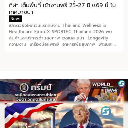
กีฬา เต็มพื้นที่ เข้างานฟรี 25-27 มิ.ย.69 นี้ ไบ
เทคบางนา
News
เปิดตัวยิ่งใหญ่วันแรกกับงาน Thailand Wellness &
Healthcare Expo X SPORTEC Thailand 2026 พบ
สินค้าและบริการด้านสุขภาพ เวลเนส สปา Longevity
ความงาม เครื่องมือแพทย์ อาหารเพื่อสุขภาพ ฟิตเนส
กีฬา และนวัตกรรมเพื่อคุณภาพชีวิตแห่งอนาคต ที่พร้อมใจ
จัดโปรโมชั่นพิเศษช่วงกลางปีเต็มพื้นที่รวมกว่า 300 บูธ
เต็มอิ่มกับเสวนาให้ความรู้โดยวิทยากรผู้ทรงคุณวุฒิจากเมือง
ไทยและต่างประเทศตลอดทั้งสามวัน เปิดประสบการณ์กับ
กิจกรรมสร้างสีสันครบรส พร้อมเวทีเจรจาจับคู่ธุรกิจทั้งใน
และต่างประเทศ งานจัดต่อเนื่องตั้งแต่วันนี้ถึง 27 มิถุนายน
2569 ณ ฮอลล์ 101, 102 ไบเทค บางนา หวังยกระดับธุรกิจ
สุขภาพและเวลเนสไทยผงาดในเวทีโลก คาดเม็ดเงินสะพัดใน
งานกว่า 500 ล้านบาท ดร.อรรชกา สีบุญเรือง อดีต
รัฐมนตรีว่าการกระทรวงวิทยาศาสตร์และเทคโนโลยี อดีต
รัฐมนตรีว่าการกระทรวงอุตสาหกรรม กรรมการสำนักงานส่ง
เสริมการจัดประชุมและนิทรรศการ (TCEB) และกรรมการ
สำนักงานส่งเสริมเศรษฐกิจสร้างสรรค์ (CEA) กล่าวว่า