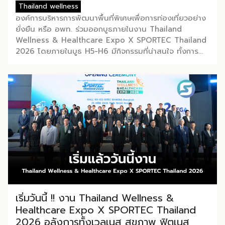
ความเครียด และทำให้รู้สึกสดชื่น ตรงกับเทรนด์ Wellness
Thailand wellness
ที่ผู้บริโภคยุคนี้ให้ความสำคัญมากขึ้นทุกปี ไม่เพียงเท่านั้น
องค์การบริหารการพัฒนาพื้นที่พิเศษเพื่อการท่องเที่ยวอย่าง
สิ่งที่น่าสนใจยิ่งกว่าคือ กลุ่มเป้าหมายของชาไม่ได้จำกัดอยู่
ยั่งยืน หรือ อพท. ร่วมออกบูธภายในงาน Thailand
แค่ผู้ใหญ่อีกต่อไป โดยตั้งแต่เริ่มออกบูธในกรุงเทพฯ กลุ่มวัย
Wellness & Healthcare Expo X SPORTEC Thailand
รุ่นหันมาสนใจชาอย่างจริงจัง ไม่ใช่แค่ดื่มแต่ยังอยากรู้ที่มา
2026 โดยภายในบูธ H5-H6 มีกิจกรรมที่น่าสนใจ ทั้งการ
กระบวนการผลิต […]
พบปะกับผู้ประกอบการจากกลุ่มหมู่เฮาชาวาวีที่นำชาป่า (ต้น
เมี่ยง) ปลูกออร์แกนิคแบบ 100% มาชงให้กับผู้ที่สนใจได้ชิม
และวิสาหกิจชุมชนแปรรูปสมุนไพร ‘ท่าสุด’ ที่นำมา
ผลิตภัณฑ์สมุนไพร ตอบโจทย์คนเมืองปวดหัวไหล่ นอนไม่
หลับ และเครียดสะสมจากงาน นอกจากนี้ ยังมีการ Work
Shop ทำยาดมสมุนไพร ภายในบูธอีกด้วย งาน Thailand
Wellness & Healthcare Expo x SPORTEC Thailand
2026 พร้อมเปิดประตูสู่โลกแห่งนวัตกรรมสุขภาพ ฟิตเนส
กีฬา และเวลเนส ที่รวบรวมผู้ประกอบการ แบรนด์ชั้นนำ และ
เทคโนโลยีจากไทยและต่างประเทศไว้ในงานเดียว […]
เริ่มวันนี้ !! งาน Thailand Wellness &
Healthcare Expo X SPORTEC Thailand
2026 อลังการทั้งเวลเนส สุขภาพ ฟิตเนส