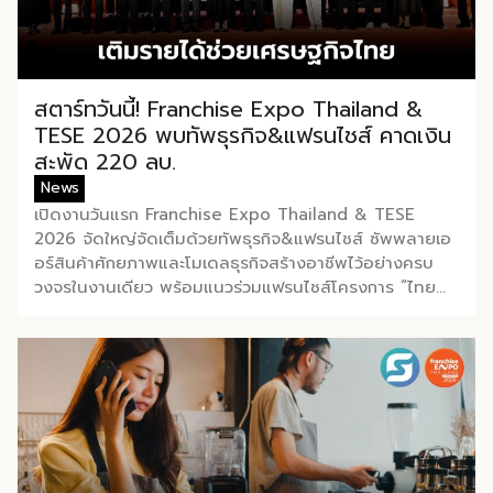
เอ็มจี คอร์ปอเรชัน จำกัด เพื่อยกระดับศักยภาพของผู้
ประกอบการและเจ้าของธุรกิจที่ต้องการขยายกิจการผ่า
นระบบแฟรนไชส์ […]
สตาร์ทวันนี้! Franchise Expo Thailand &
TESE 2026 พบทัพธุรกิจ&แฟรนไชส์ คาดเงิน
สะพัด 220 ลบ.
News
เปิดงานวันแรก Franchise Expo Thailand & TESE
2026 จัดใหญ่จัดเต็มด้วยทัพธุรกิจ&แฟรนไชส์ ซัพพลายเอ
อร์สินค้าศักยภาพและโมเดลธุรกิจสร้างอาชีพไว้อย่างครบ
วงจรในงานเดียว พร้อมแนวร่วมแฟรนไชส์โครงการ “ไทย
ช่วยไทย แฟรนไชส์สร้างอาชีพ พลัส” ที่รัฐช่วยจ่ายค่าแฟรน
ไชส์ 50% มาเสริมทัพในงาน รวมกว่า 250 บูธ บนพื้นที่
15,000 ตารางเมตร หวังเป็นทางเลือกสร้างรายได้เพิ่มและ
พยุงเศรษฐกิจไทยให้ฟื้นตัว เสิร์ฟครบจบในงานด้วยสินเชื่อ
และทำเลทองทั่วประเทศ พร้อมเสวนาให้ความรู้โดยผู้ทรง
คุณวุฒิคับคั่ง และกิจกรรมเจรจาจับคู่ธุรกิจทั้งในและต่าง
ประเทศ งานจัดต่อเนื่องระหว่างวันที่ 6-9 สิงหาคมนี้ ที่
ฮอลล์ 6-8 อิมแพ็คเมืองทองธานี คาดเม็ดเงินสะพัดในงาน