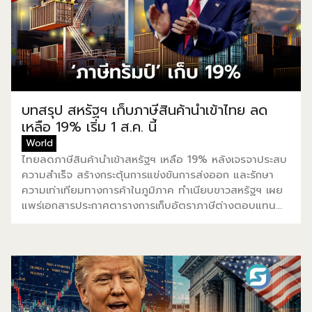
“ประเทศไทยมีฐานแข็งแกร่งในเรื่องอุตสาหกรรมการแพทย์
และสุขภาวะติดอันดับต้นๆ ในระดับโลก รัฐบาลจึงได้กำหนด
ให้สุขภาวะและการแพทย์เป็นหนึ่งในอุตสาหกรรมเป้าหมายและ
ยุทธศาสตร์ ในการขับเคลื่อนเศรษฐกิจมูลค่าสูงของประเทศ
ผมมั่นใจว่างาน […]
บทสรุป สหรัฐฯ เก็บภาษีสินค้านำเข้าไทย ลด
เหลือ 19% เริ่ม 1 ส.ค. นี้
World
ไทยลดภาษีสินค้านำเข้าสหรัฐฯ เหลือ 19% หลังเจรจาประสบ
ความสำเร็จ สร้างกระตุ้นการแข่งขันการส่งออก และรักษา
ความเท่าเทียมทางการค้าในภูมิภาค ทำเนียบขาวสหรัฐฯ เผย
แพร่เอกสารประกาศตารางการเก็บอัตราภาษีต่างตอบแทน
ของประเทศคู่ค้า โดยจะมีผลตั้งแต่วันที่ 1 ส.ค. นี้ โดย
ประเทศไทยจากเดิมถูกตั้งการจัดเก็บภาษีเดิมไว้ที่ 36% ถูก
ลดลงมาที่ 19% ก่อนหน้านี้ โดนัลด์ ทรัมป์ ประธานาธิบดี
สหรัฐฯ ได้นำเอา ‘ภาษีการค้า’ เป็นเครื่องมือดึงทั้งกัมพูชา
และไทย เข้าสู่โต๊ะเจรจา หากทั้งสองประเทศยังไม่หยุดยิง ก็จะ
ไม่เจรจาภาษี ซึ่งหลังจากลงนามข้อตกลงสันติภาพแล้ว