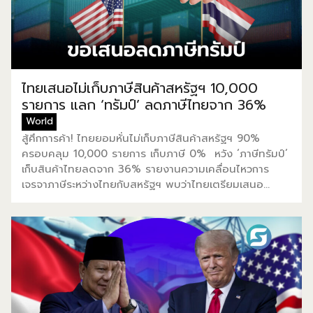
กับก๊าซธรรมชาติเหลว และ “เราจะมีข้อตกลงกับยุโรปในวัน
พรุ่งนี้” ด้าน Shigeru Ishiba นายกรัฐมนตรีญี่ปุ่น กล่าวว่า
ภาษีรถยนต์ของญี่ปุ่นจะลดลงเหลือ 15% จากเดิมที่ 25%
โดยการส่งออกรถยนต์ไปยังสหรัฐฯ ถือเป็นรากฐานสำคัญ
ของเศรษฐกิจญี่ปุ่น โดยคิดเป็น 28.3% ของการส่งออก
ทั้งหมดในปี 2024 หลังจากบรรลุข้อตกลง Ryosei
ไทยเสนอไม่เก็บภาษีสินค้าสหรัฐฯ 10,000
Akazawa หัวหน้าคณะผู้เจรจาของญี่ปุ่น […]
รายการ แลก ‘ทรัมป์’ ลดภาษีไทยจาก 36%
World
สู้ศึกการค้า! ไทยยอมหั่นไม่เก็บภาษีสินค้าสหรัฐฯ 90%
ครอบคลุม 10,000 รายการ เก็บภาษี 0% หวัง ‘ภาษีทรัมป์’
เก็บสินค้าไทยลดจาก 36% รายงานความเคลื่อนไหวการ
เจรจาภาษีระหว่างไทยกับสหรัฐฯ พบว่าไทยเตรียมเสนอ
ยกเลิกภาษีสินค้าสหรัฐฯ 90% จากเดิม 60% เพื่อหวังให้
สหรัฐฯ ยอดลดภาษีเก็บสินค้านำเข้าจากไทยที่ประกาศไว้
36% ก่อนหน้านี้ ให้เหลือ 18-20% ใกล้เคียงกับเวียดนาม
และอินโดนีเซีย ที่เจรจาได้ข้อสรุปไปเป็นที่เรียบร้อย อ้างอิง
จาก ดร.ชนินทร์ ชลิศราพงศ์ รองประธานกรรมการ
หอการค้าไทย ที่ให้สัมภาษณ์กับสำนักข่าว Bloomberg ว่าข้อ
เสนอที่สามของรัฐบาลอาจช่วยขจัดเรื่องภาษีศุลกากรได้ และ
เปิดให้สินค้าจากสหรัฐฯ ประมาณ 10,000 รายการ เข้ามา