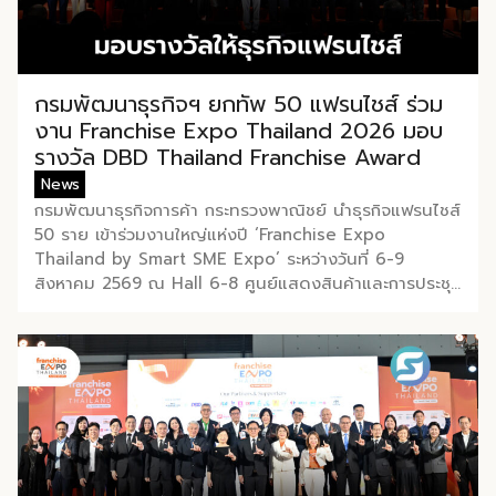
ที่ผ่านมาสามารถเปิดแฟรนไชส์ใหม่ได้ 400 สาขา และในปีนี้
ตั้งเป้าเปิดเพิ่มให้ได้อีก 400 สาขา ซึ่งล่าสุดดำเนินไปแล้วก
ว่า 200 สาขา เหล่านี้สะท้อนให้เห็นถึงการเติบโตที่สม่ำเสมอ
และเป็นระบบ ไม่ใช่กระแสเพียงชั่วคราว สิ่งที่ทำให้กาแฟ
พันธุ์ไทยแตกต่าง คือความหลากหลายของเมนูเครื่องดื่ม
กรมพัฒนาธุรกิจฯ ยกทัพ 50 แฟรนไชส์ ร่วม
และการปรับเปลี่ยนเมนูตามฤดูกาลอย่างสม่ำเสมอ เพื่อรักษา
งาน Franchise Expo Thailand 2026 มอบ
ความสดใหม่ และเอาใจกลุ่มลูกค้าวัยรุ่นที่ชอบทดลองสิ่งใหม่
รางวัล DBD Thailand Franchise Award
[…]
News
กรมพัฒนาธุรกิจการค้า กระทรวงพาณิชย์ นำธุรกิจแฟรนไชส์
50 ราย เข้าร่วมงานใหญ่แห่งปี ‘Franchise Expo
Thailand by Smart SME Expo’ ระหว่างวันที่ 6-9
สิงหาคม 2569 ณ Hall 6-8 ศูนย์แสดงสินค้าและการประชุ
มอิมแพ็ค เมืองทองธานี พร้อมจัดพิธีมอบรางวัล DBD
Thailand Franchise Award 2026 ให้แก่ผู้ประกอบธุรกิจ
แฟรนไชส์ที่อยู่ในการส่งเสริมสนับสนุนของกรมฯ นายพู
นพงษ์ นัยนาภากรณ์ อธิบดีกรมพัฒนาธุรกิจการค้า
กระทรวงพาณิชย์ เปิดเผยภายหลังเป็นประธานเปิดงาน “งาน
แฟรนไชส์ เอ็กซ์โป ไทยแลนด์ บาย สมาร์ท เอสเอ็มอี เอ็กซ์
โป (Franchise Expo Thailand by Smart SME Expo)”
ซึ่งเป็นงานแสดงธุรกิจแฟรนไชส์ชั้นนำที่จัดขึ้นโดย บริษัท พี