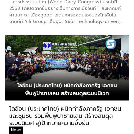
การประชุมนมโลก (World Dairy Congress) ประจำปี
2569 ได้เปิดฉากขึ้นอย่างเป็นทางการเมื่อวันที่ 1 สิงหาคมที่
ผ่านมา ณ เมืองฮูฮอต เขตปกครองตนเองมองโกเลียใน
งานนี้มี Yili Group เป็นผู้จัดในธีม Technology-driven,
Partnership Oriented, Co-building a Sustainable
Global Dairy Ecosystem (ขับเคลื่อนด้วยเทคโนโลยี มุ่ง
กระชับความร่วมมือ สร้างระบบนิเวศอุตสาหกรรมนมโลก
อย่างยั่งยืน) ถือเป็นเวทีระดับโลกที่รวบรวมผู้นำจากสมาคม
การค้านานาชาติ นักวิชาการ และผู้บริหารระดับสูงตลอดห่วง
โซ่คุณค่าของอุตสาหกรรมนมทั่วโลก ฮูฮอตขึ้นแท่นเมือง
หลวงแห่งอุตสาหกรรมนมโลกอย่างเป็นทางการ ในพิธีเปิด
การประชุม สหพันธ์วิทยาศาสตร์และเทคโนโลยีการอาหาร
นานาชาติ (IUFoST) ได้มอบป้ายประกาศเกียรติคุณและ
รางวัลที่ระลึก เพื่อรับรองให้เมืองฮูฮอตดำรงตำแหน่ง
World Dairy Capital หรือเมืองหลวงแห่งอุตสาหกรรมนม
โลก อย่างเป็นทางการ ดร.ภาวิณี ชินะโชติ ประธานบริหาร
IUFoST กล่าวในพิธีเปิดว่า การมอบตำแหน่งดังกล่าวถือเป็น
ไลอ้อน (ประเทศไทย) ผนึกกำลังภาครัฐ เอกชน
สัญญาณแห่งความสำเร็จที่สะท้อนความมุ่งมั่นทุ่มเทของเมือง
และชุมชน ร่วมฟื้นฟูป่าชายเลน สร้างสมดุล
ฮูฮอตในการยกระดับอุตสาหกรรมนม พร้อมกล่าวเสริมว่า
ระบบนิเวศ สู่เป้าหมายความยั่งยืน
รางวัลอันทรงเกียรตินี้ยังมุ่งหวังให้เป็นแรงขับเคลื่อนแก่
News
องค์กรระดับแถวหน้าอย่าง Yili Group […]