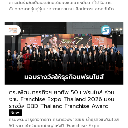
การเต้นรำอันเป็นเอกลักษณ์ของชนเผ่าเหมียว ที่ได้รับการ
สืบทอดจากรุ่นสู่รุ่นมาอย่างยาวนาน ศิลปะการแสดงอันโดด
เด่นนี้มีชื่อเรียกว่ากุนซานจู (Gunshanzhu) หรือเจ้าของฉายา
“ไข่มุกแห่งที่ราบสูงกุ้ยโจว” ซึ่งทรงคุณค่าเป็นยิ่งกว่าการ
แสดง เพราะทำหน้าที่จดบันทึกประวัติศาสตร์การอพยพย้าย
ถิ่นฐาน สะท้อนภูมิปัญญาทางวัฒนธรรมอันรุ่มรวย และ
ตอกย้ำจิตวิญญาณอันแข็งแกร่งของชนเผ่าเหมียวไว้ได้อย่าง
งดงาม ตำนานเล่าว่า ยามอพยพย้ายถิ่นฐานในอดีตกาล
เส้นทางของชาวเหมียวต้องเผชิญกับเทือกเขาสูงชันและพง
หนามรกร้าง เพื่อเปิดทางให้เพื่อนพ้องเดินทางผ่านพงไพร
เหล่าผู้กล้าหาญจึงใช้ร่างกายของตนกลิ้งทับพงหนามอย่างไม่
เกรงกลัวเพื่อถางทางให้คนในเผ่า ด้วยเหตุนี้ คนรุ่นหลังจึงได้
จำลองท่วงท่าการกลิ้งตัวดังกล่าวมาต่อยอดและรังสรรค์เป็น
ระบำลู่เซิงอันเป็นเอกลักษณ์ เพื่อรำลึกถึงความกล้าหาญและ
หยาดเหงื่อแรงกายของบรรพบุรุษ โดยทุกท่วงท่าการกลิ้งตัว
กรมพัฒนาธุรกิจฯ ยกทัพ 50 แฟรนไชส์ ร่วม
คือการคารวะต่อบรรพชน และทุกการกระโดดสะท้อนถึงจิต
งาน Franchise Expo Thailand 2026 มอบ
วิญญาณอันแรงกล้าของชนเผ่าเหมียว กุนซานจูถือเป็นหนึ่ง
รางวัล DBD Thailand Franchise Award
ในศิลปะการเต้นรำที่ปราบเซียนและท้าทายที่สุดของชนเผ่า
News
เหมียว ผู้แสดงจะสวมเสื้อนอกสีขาวปักลายอันประณีต และ
กรมพัฒนาธุรกิจการค้า กระทรวงพาณิชย์ นำธุรกิจแฟรนไชส์
สวมหมวกขนไก่ฟ้า พร้อมบรรเลงลู่เซิงแบบ 6 ท่อ จุดที่
50 ราย เข้าร่วมงานใหญ่แห่งปี ‘Franchise Expo