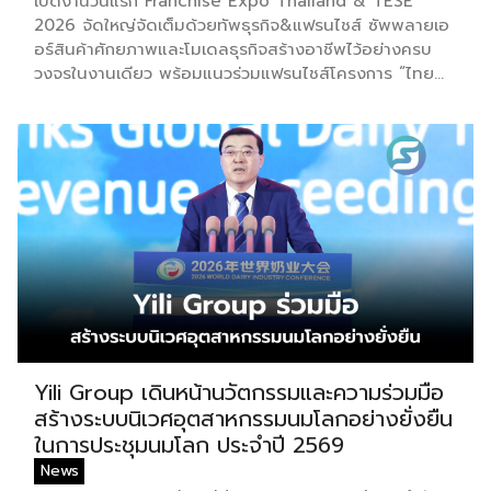
เปิดงานวันแรก Franchise Expo Thailand & TESE
2026 จัดใหญ่จัดเต็มด้วยทัพธุรกิจ&แฟรนไชส์ ซัพพลายเอ
อร์สินค้าศักยภาพและโมเดลธุรกิจสร้างอาชีพไว้อย่างครบ
วงจรในงานเดียว พร้อมแนวร่วมแฟรนไชส์โครงการ “ไทย
ช่วยไทย แฟรนไชส์สร้างอาชีพ พลัส” ที่รัฐช่วยจ่ายค่าแฟรน
ไชส์ 50% มาเสริมทัพในงาน รวมกว่า 250 บูธ บนพื้นที่
15,000 ตารางเมตร หวังเป็นทางเลือกสร้างรายได้เพิ่มและ
พยุงเศรษฐกิจไทยให้ฟื้นตัว เสิร์ฟครบจบในงานด้วยสินเชื่อ
และทำเลทองทั่วประเทศ พร้อมเสวนาให้ความรู้โดยผู้ทรง
คุณวุฒิคับคั่ง และกิจกรรมเจรจาจับคู่ธุรกิจทั้งในและต่าง
ประเทศ งานจัดต่อเนื่องระหว่างวันที่ 6-9 สิงหาคมนี้ ที่
ฮอลล์ 6-8 อิมแพ็คเมืองทองธานี คาดเม็ดเงินสะพัดในงาน
ราว 220 ล้านบาท นายพูนพงษ์ นัยนาภากรณ์ อธิบดีกรม
พัฒนาธุรกิจการค้า กระทรวงพาณิชย์ กล่าวว่า งาน ”
Franchise Expo Thailand & Thailand E-
Commerce Selection Expo (TESE 2026) เป็นเวทีแส
ดงธุรกิจแฟรนไชส์และโซลูชั่นส์แบบครบวงจร […]
Yili Group เดินหน้านวัตกรรมและความร่วมมือ
สร้างระบบนิเวศอุตสาหกรรมนมโลกอย่างยั่งยืน
ในการประชุมนมโลก ประจำปี 2569
News