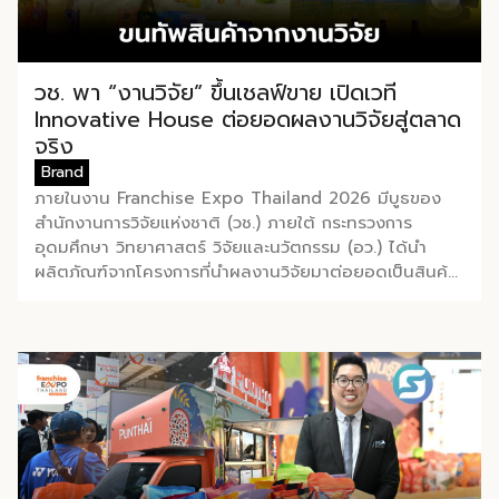
เข้าถึงแหล่งเงินทุนได้ง่ายกว่า
โดยเฉพาะธุรกิจแฟรนไชส์ที่เพิ่ง
ธุรกิจทั่วไป สถาบันการเงินส่วน
เปิดสาขาใหม่ ควรคำนวณทั้ง
ใหญ่ให้ความไว้วางใจและอนุมัติ
งบลงทุนตั้งต้นและเงิน
สินเชื่อแก่ผู้ขอซื้อแฟรนไชส์ที่
วช. พา “งานวิจัย” ขึ้นเชลฟ์ขาย เปิดเวที
ทุนหมุนเวียนที่ต้องใช้ในช่วง
เป็นแบรนด์มาตรฐานมีชื่อเสียง
แรกที่ยอดขายยังไม่นิ่ง
Innovative House ต่อยอดผลงานวิจัยสู่ตลาด
[…]
4.เปรียบเทียบเงื่อนไขจากหลาย
จริง
สถาบันการเงิน การเปรียบ
Brand
เทียบเงื่อนไขสินเชื่อแฟรนไชส์
ภายในงาน Franchise Expo Thailand 2026 มีบูธของ
จากหลายแหล่งก่อนยื่นขอกับ
สำนักงานการวิจัยแห่งชาติ (วช.) ภายใต้ กระทรวงการ
สถาบันการเงินที่เข้าใจธุรกิจแฟ
อุดมศึกษา วิทยาศาสตร์ วิจัยและนวัตกรรม (อว.) ได้นำ
รนไชส์โดยเฉพาะ […]
ผลิตภัณฑ์จากโครงการที่นำผลงานวิจัยมาต่อยอดเป็นสินค้า
เชิงพาณิชย์มาแสดง พร้อมจัดจำหน่ายให้กับผู้ที่สนใจได้เลือก
ซื้อ สำหรับ วช. มีภารกิจหลัก คือการให้ทุนวิจัย ดูแลเรื่อง
การวิจัยในภาพรวม รวมถึงการให้รางวัล และสนับสนุนนัก
วิจัย ตั้งแต่ระดับเยาวชนไปจนถึงนักวิจัยอาวุโส แน่นอนว่านี่
เป็นหน่วยงานผู้อยู่เบื้องหลังงานวิจัยไทยตั้งแต่ต้นน้ำยัน
ปลายน้ำ กิจกรรมที่นำมาจัดแสดงในบูธครั้งนี้เป็นส่วน
หนึ่งของทุนที่ วช. สนับสนุนภายใต้ชุดโครงการ Innovative
House ซึ่งมีเป้าหมายชัดเจน คือการแนะแนวและสนับสนุนให้
ผู้ประกอบการนำนวัตกรรมที่ต่อยอดมาจากงานวิจัย ไป