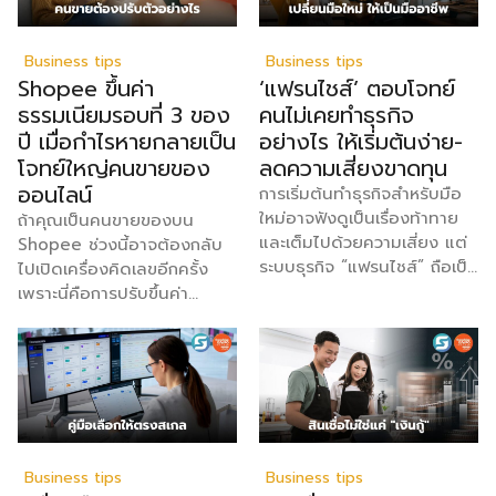
Business tips
Business tips
Shopee ขึ้นค่า
‘แฟรนไชส์’ ตอบโจทย์
ธรรมเนียมรอบที่ 3 ของ
คนไม่เคยทำธุรกิจ
ปี เมื่อกำไรหายกลายเป็น
อย่างไร ให้เริ่มต้นง่าย-
โจทย์ใหญ่คนขายของ
ลดความเสี่ยงขาดทุน
ออนไลน์
การเริ่มต้นทำธุรกิจสำหรับมือ
ใหม่อาจฟังดูเป็นเรื่องท้าทาย
ถ้าคุณเป็นคนขายของบน
และเต็มไปด้วยความเสี่ยง แต่
Shopee ช่วงนี้อาจต้องกลับ
ระบบธุรกิจ “แฟรนไชส์” ถือเป็น
ไปเปิดเครื่องคิดเลขอีกครั้ง
หนึ่งในทางเลือกที่ตอบโจทย์ผู้ที่
เพราะนี่คือการปรับขึ้นค่า
ไม่เคยมีประสบการณ์มาก่อนได้
ธรรมเนียมครั้งที่ 3 ของปีนี้
อย่างดีเยี่ยม กรมพัฒนา
แล้ว หลังจากที่เพิ่งขึ้นไปเมื่อ
ธุรกิจการค้า กระทรวงพาณิชย์
เดือนเมษายน และมิถุนายนที่
ได้เปิดเผยถึง 5 เหตุผลสำคัญ
ผ่านมา และรอบนี้จะมีผลตั้งแต่
ที่ชี้ให้เห็นว่า ทำไมระบบแฟรน
วันที่ 4 สิงหาคม 2569 เป็นต้น
ไชส์จึงเป็นทางเลือกการลงทุน
ไป สำหรับการปรับค่า
ที่น่าสนใจและช่วยลดอุปสรรค
ธรรมเนียมการขาย จะแบ่งตาม
Business tips
Business tips
สำหรับผู้เริ่มต้นได้อย่างมี
ประเภทร้าน เช่น ร้านที่เป็น