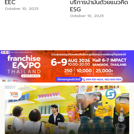
EEC
บริการน้ำมันด้วยแนวคิด
ธุรกิจอย่างใกล้ชิดตลอดระยะ
“รับใช้กลยุทธ์” […]
เอง มีประเด็นหลักที่ควรเตรียม
ESG
October 10, 2025
เวลาสัญญา คอยให้คำแนะนำ
ก่อนยื่นเรื่อง 1.แผนธุรกิจที่
October 10, 2025
และร่วมแก้ปัญหาต่างๆ ทำให้ผู้
แสดงรายได้-ค่าใช้จ่ายอย่าง
ลงทุนมั่นใจได้ว่าจะไม่ได้เดินอยู่
เป็นระบบ การจัดทำแผนธุรกิจที่
บนเส้นทางธุรกิจเพียงลำพัง
แสดงรายได้และค่าใช้จ่ายอย่าง
เหตุผลประการที่สี่คือ โอกาส
เป็นระบบ ควบคู่กับการศึกษา
เติบโตและระยะเวลาคืนทุนที่
ต้นทุนรวมของแบรนด์หรือ
รวดเร็ว เนื่องจากเจ้าของ
โมเดลธุรกิจให้ชัดเจนเป็นจุด
แบรนด์จะช่วยดูแล ให้คำ
เริ่มต้นที่ธนาคารใช้ประเมิน
ปรึกษาด้านการบริหารการเงิน
ความเป็นไปได้ของธุรกิจ
การประมาณการรายรับ-ราย
2.เตรียมเอกสารทางการเงินให้
จ่าย ตลอดจนการจัดการ
ครบในคราวเดียว ทั้งงบการ
สต๊อกสินค้าอย่างเป็นระบบ
เงินย้อนหลัง บัญชีรายรับ-ราย
ช่วยให้ระบบการเงินของร้านมี
จ่าย และเอกสารส่วนตัวของ
สภาพคล่องที่ดี เพิ่มโอกาสใน
เจ้าของกิจการ การเตรียมให้
การคืนทุนได้เร็วขึ้น และเปิด
ครบถ้วนตั้งแต่ต้นช่วยลดรอบ
โอกาสให้ผู้ประกอบการสามารถ
การแก้ไขเอกสาร ทำให้
ขยายสาขาเพื่อเติบโตในแวดวง
กระบวนการอนุมัติเร็วขึ้นอย่าง
ธุรกิจต่อไปได้ไม่ยาก และ
มีนัยสำคัญ 3.วางแผนกระแส
เหตุผลประการสุดท้ายคือ การ
เงินสดล่วงหน้า 6–12 เดือน