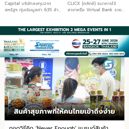
แฟรนไชส์ คือหนึ่งใน
น้ำ กิจกรรมที่นำมาจัด
Capital บริษัทลงทุนจาก
CLICX (คลิกซ์) ธนาคารไร้
เครื่องยนต์สำคัญที่ผลักดันการ
แสดงในบูธครั้งนี้เป็นส่วนหนึ่ง
สหรัฐฯ ทุ่มเงินมูลค่า 635 ล้าน
สาขาหรือ Virtual Bank ราย
เติบโตของแบรนด์ อย่างไร
ของทุนที่ วช. สนับสนุนภายใต้
ดอลลาร์สหรัฐฯ (ประมาณ 2.11
แรกของไทยเปิดให้บริการสิน
ก็ตาม บริษัทไม่ได้หยุดที่จะ
ชุดโครงการ Innovative
หมื่นล้านบาท) เข้าซื้อกิจการ
เชื่อวันแรก แล้วพบว่ามีผู้ที่ติด
เติบโตต่อเนื่อง เพราะได้วาง
House ซึ่งมีเป้าหมายชัดเจน
และคาดการณ์ว่าจะปิดดีลกันได้
เครดิตบูโร มีหนี้เสียหลักแสน
เป้าหมายขยายแฟรนไชส์ โดย
คือการแนะแนวและสนับสนุนให้
ภายในสิ้นปีนี้ Gong Cha
บาท กลับได้รับอนุมัติวงเงินกู้
ปีที่ผ่านมาสามารถเปิดแฟรน
ผู้ประกอบการนำนวัตกรรมที่
ก่อตั้งขึ้นที่เมืองเกาสง ไต้หวัน
ในเวลาไม่กี่นาที จนเกิดการ
ไชส์ใหม่ได้ 400 สาขา และในปี
ต่อยอดมาจากงานวิจัย ไป
ในปี 2006 โดยเพื่อนสนิทสอง
ชักชวนกันในกลุ่มโซเชียลว่าจะ
นี้ตั้งเป้าเปิดเพิ่มให้ได้อีก 400
พัฒนาต่อจนสามารถขายได้
คน ก่อนที่ Martin Berry จะ
“กู้แล้วไม่จ่าย” สวนทางกับผู้
สาขา ซึ่งล่าสุดดำเนินไปแล้วก
จริงในเชิงพาณิชย์ ไม่ใช่แค่งาน
เข้ามาขยายธุรกิจให้เติบโตใน
สมัครที่มีประวัติการเงินดีบาง
ว่า 200 สาขา เหล่านี้สะท้อนให้
วิจัยที่อยู่ในห้องแล็บ โดย
ระดับโลก จุดเปลี่ยนสำคัญเกิด
รายกลับถูกระบบปฏิเสธ
เห็นถึงการเติบโตที่สม่ำเสมอ
สินค้าที่นำมาโชว์ในบูธจึงเป็น
ขึ้นในปี 2014 เมื่อ Unison
เหตุการณ์นี้ไม่ใช่แค่ดราม่าบน
และเป็นระบบ ไม่ใช่กระแสเพียง
ผลิตภัณฑ์ที่ “พร้อมขาย” แล้ว
Capital กองทุน PE จากญี่ปุ่น
โลกออนไลน์เท่านั้น แต่เป็น
ชั่วคราว สิ่งที่ทำให้กาแฟ
จริงๆ บางแบรนด์ขายออนไลน์
เข้าซื้อธุรกิจในเกาหลีใต้และผลัก
กรณีศึกษาที่สะท้อนธรรมชาติ
พันธุ์ไทยแตกต่าง คือความ
บางแบรนด์ขายเฉพาะหน้าร้าน
ดันแผนขยายตัวทั่วโลก ตาม
ของโมเดลธุรกิจใหม่ที่กำลังจะ
หลากหลายของเมนูเครื่องดื่ม
นอกจากนี้ ยังมีการสาธิตนำ
ด้วยปี 2019 ที่ TA
เปลี่ยนโครงสร้างการเงินไทย
และการปรับเปลี่ยนเมนูตาม
ผลิตภัณฑ์ไปแปรรูปเป็นเมนู
Associates เข้าเทกโอเวอร์ต่อ
นั่นคือ Virtual Bank ซึ่งผู้
ฤดูกาลอย่างสม่ำเสมอ เพื่อ
อาหาร-เครื่องดื่มให้ผู้ร่วมงาน
และล่าสุดคือการส่งไม้ต่อให้
ประกอบการ SME ควรทำความ
รักษาความสดใหม่ และเอาใจ
เห็นวิธีใช้งานจริง โดยนำ ‘น้ำ
Bain Capital ในปี 2026 นี้
เข้าใจให้ลึกกว่าพาดหัวข่าว
กลุ่มลูกค้าวัยรุ่นที่ชอบทดลอง
ผึ้ง’ ที่ไม่ได้นำมาวางขายแบบ
ตลอดสองทศวรรษ Gong
เพราะทั้งโอกาส และความเสี่ยง
ถอดวิธีคิด ‘Never Enough’ แบรนด์สินค้า