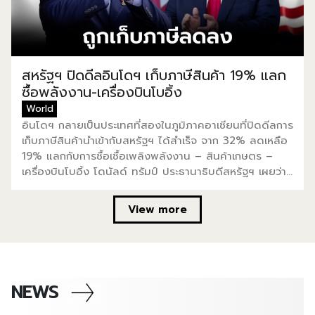
ประเทศไทยได้โดยไม่ต้องถูกเก็บภาษี “เราคาดหวังว่าการ
เจรจาขั้นตอนสุดท้าย ไทยคาดหวังว่าจะถูกลดภาษีจาก 36%
เหลือ 18-20%” ดร.ชนินทร์ เพิ่มเติมว่าข้อเสนอนี้จะถูก
เสนอระหว่างการประชุมทางโทรศัพท์ในคืนวันที่ 17 ก.ค. โดย
อาจช่วยลดดุลการค้าระหว่างไทยกับสหรัฐฯ ลงไป 70% คิด
สหรัฐฯ ปิดดีลอินโดฯ เก็บภาษีสินค้า 19% แลก
เป็นมูลค่า 45,600 ล้านดอลลาร์สหรัฐฯ ภายในระยะเวลา […]
ซื้อพลังงาน-เครื่องบินโบอิ้ง
World
อินโดฯ กลายเป็นประเทศที่สองในภูมิภาคอาเซียนที่ปิดดีลการ
เก็บภาษีสินค้านำเข้ากับสหรัฐฯ ได้สำเร็จ จาก 32% ลดเหลือ
19% แลกกับการซื้อเชื้อเพลิงพลังงาน – สินค้าเกษตร –
เครื่องบินโบอิ้ง โดนัลด์ ทรัมป์ ประธานาธิบดีสหรัฐฯ เผยว่า
ได้บรรลุข้อตกลงการค้ากับอินโดนีเซียแล้ว หลังมีการพูดคุย
กับ Prabowo Subianto เสร็จสิ้นไปเป็นที่เรียบร้อย โดยไม่กี่
View more
ชั่วโมงหลังได้ข้อตกลง ทรัมป์ โพสต์ข้อความบอกกับผู้สื่อ
ข่าวว่า อินโดนีเซียจะไม่เรียกเก็บภาษีสินค้าส่งออกของสหรัฐฯ
ขณะที่สหรัฐฯ จะเรียกเก็บภาษีสินค้านำเข้าจากอินโดนีเซียใน
อัตรา 19% “ข้อตกลงได้สิ้นสุดลงแล้ว อย่างไรก็ตาม
รัฐบาลอินโดนีเซียยังไม่เปิดเผยข้อมูลใดๆ” ทรัมป์ ยัง
NEWS
บอกอีกว่าอินโดนีเซียให้คำมั่นว่าจะซื้อพลังงานจากสหรัฐฯ
15,000 ล้านดอลลาร์สหรัฐฯ, สินค้าการเกษตร 4,500 ล้าน