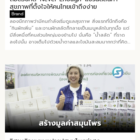
สิ่งใหม่ […]
เดิม ๆ แต่แปรรูปเป็น เครื่อง
Cha ขยายจากร้านเดียวสู่เครือ
ที่เกิดขึ้นล้วนเกี่ยวข้องกับการ
สุขภาพที่ตั้งใจให้คนไทยเข้าถึงง่าย
ดื่มสเลอปี้ให้ผู้ร่วมงานได้ชิม
ข่ายกว่า 2,100 สาขาในกว่า 30
เข้าถึงแหล่งทุนของธุรกิจราย
Brand
สดๆ หน้าบูธ เพื่อดึงดูดและ
[…]
ย่อยโดยตรง ก่อนอื่นมา
ลองนึกภาพว่ามีคนกำลังเริ่มดูแลสุขภาพ สิ่งแรกที่นึกถึงคือ
สร้างประสบการณ์ให้คนในงาน
ทำความเข้าใจกันก่อนว่า
“กินผักเพิ่ม” และจานผักสลัดก็กลายเป็นเมนูหลักในทุกมื้อ แต่
ได้ทดลองสัมผัสสินค้าจริง
Virtual Bank คืออะไร ต่าง
มีสิ่งหนึ่งที่คนส่วนใหญ่มองข้ามไป นั่นคือ “น้ำสลัด” ที่ราด
และหากใครสนใจก็สามารถซื้อ
จากธนาคารเดิมตรงไหน คำ
ลงไปนั้น อาจเต็มไปด้วยน้ำตาลและไขมันสะสมมากกว่าที่คิด
หัวเชื้อ กลับไปทำเครื่องดื่มต่อ
ตอบเรื่องนี้ อธิบายให้เข้าใจว่านี่
นี่คือจุดเริ่มต้นของ Never Enough แบรนด์อาหาร
เองที่บ้านได้เช่นกัน […]
คือธนาคารที่ได้รับใบอนุญาต
สุขภาพสัญชาติไทยที่เกิดขึ้นจากคำถามง่ายๆ ว่า “ทำไมคนที่
เต็มรูปแบบจากธนาคารแห่ง
อยากดูแลสุขภาพถึงต้องเข้าถึงของดีได้ยากขนาดนี้?” คุณ
ประเทศไทย (ธปท.) เหมือน
ปวิตร คงพร้อมพงศ์ OPERATION DIRECTOR แบรนด์
ธนาคารพาณิชย์ทั่วไปทุก
Never Enough เล่าถึงที่มาของธุรกิจว่าหลายคนอาจไม่รู้ว่า
ประการ ต่างกันที่ไม่มีหน้าสาขา
เบื้องหลังแบรนด์ Never Enough คือโรงงานผลิตสินค้า
ให้เดินเข้าไปทำธุรกรรม ทุก
สุขภาพที่มีประสบการณ์ยาวนาน โดยรับผลิตสินค้าในกลุ่มแม่
อย่างตั้งแต่เปิดบัญชี ฝาก-
และเด็ก อาหารผู้ป่วย ผู้สูงอายุ ในรูปแบบ OEM และ ODM
ถอน โอนเงิน ไปจนถึงขอสิน
ให้กับคู่ค้ามากกว่า 70 แบรนด์ จากความเชี่ยวชาญด้านการ
เชื่อ จะทำผ่านแอปพลิเคชัน
ผลิตสินค้าสุขภาพที่สะสมมาตลอด บวกกับการเรียนรู้
ทั้งหมด จุดนี้คือสิ่งที่ทำให้
มาตรฐานและนวัตกรรมจากคู่ค้าหลากหลายเจ้า คือทุนสำคัญ
Virtual Bank ต่างจาก
ที่ทำให้พวกเขามั่นใจพอจะลุกขึ้นสร้างแบรนด์เป็นของตัวเอง
Mobile Banking ของ
“เรามีความเชี่ยวชาญตรงนี้และอยากจะทำสินค้าให้คนกลุ่ม
ธนาคารทั่วไปที่เราคุ้นเคย
ทั่ว ๆ ไปเข้าถึงสินค้าสุขภาพได้มากขึ้น” นั่นคือปณิธานที่อยู่
เพราะ Mobile […]