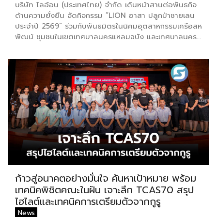
บริษัท ไลอ้อน (ประเทศไทย) จำกัด เดินหน้าสานต่อพันธกิจ
ด้านความยั่งยืน จัดกิจกรรม “LION อาสา ปลูกป่าชายเลน
ประจำปี 2569” ร่วมกับพันธมิตรในนิคมอุตสาหกรรมเครือสห
พัฒน์ ชุมชนในเขตเทศบาลนครแหลมฉบัง และเทศบาลนคร
เจ้าพระยาสุรศักดิ์ ณ ป่าชายเลนชุมชนบ้านแหลมฉบัง
จังหวัดชลบุรี เพื่อร่วมฟื้นฟูระบบนิเวศชายฝั่งทะเล เพิ่มพื้นที่สี
เขียว และส่งเสริมการมีส่วนร่วมของทุกภาคส่วนในการ
อนุรักษ์ทรัพยากรธรรมชาติอย่างยั่งยืน กิจกรรมครั้งนี้ได้รับ
เกียรติจาก นายสันติ ศิริตันหยง รองนายกเทศมนตรีนคร
แหลมฉบัง เป็นประธานในพิธีเปิด พร้อมด้วยผู้บริหารและ
พนักงานจิตอาสาของบริษัท ไลอ้อน (ประเทศไทย) จำกัด ผู้
แทนบริษัทพันธมิตรในนิคมอุตสาหกรรมเครือสหพัฒน์ หน่วย
งานภาครัฐ และตัวแทนชุมชน ร่วมกันปลูกต้นโกงกางและ
พันธุ์ไม้ป่าชายเลน ภายใต้แนวคิด “รวมพลังคนรักษ์โลก
ปลูกป่าชายเลนให้โลกได้หายใจ” เพื่อฟื้นฟูความอุดมสมบูรณ์
ของระบบนิเวศชายฝั่ง ซึ่งเป็นแหล่งอนุบาลสัตว์น้ำที่สำคัญ
ช่วยป้องกันการกัดเซาะชายฝั่ง และเพิ่มศักยภาพในการดูดซับ
ก้าวสู่อนาคตอย่างมั่นใจ ค้นหาเป้าหมาย พร้อม
ก๊าซคาร์บอนไดออกไซด์ อันเป็นส่วนหนึ่งของการบรรเทาผลก
เทคนิคพิชิตคณะในฝัน เจาะลึก TCAS70 สรุป
ระทบจากการเปลี่ยนแปลงสภาพภูมิอากาศ สอดคล้องกับเป้า
ไฮไลต์และเทคนิคการเตรียมตัวจากกูรู
หมายการพัฒนาที่ยั่งยืน (Sustainable Development
News