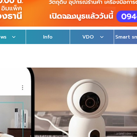
ews
Info
VDO
Smart s