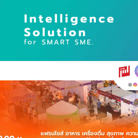
earch
r: