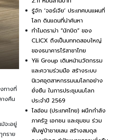
2.11 หมื่นล้านบาท
รู้จัก ‘จอร์เจีย’ ประเทศบนแผนที่
โลก ดินแดนที่น่าค้นหา
ทำไมดราม่า “นักบิด” ของ
CLICX ถึงเป็นบททดสอบใหญ่
ของธนาคารไร้สาขาไทย
Yili Group เดินหน้านวัตกรรม
และความร่วมมือ สร้างระบบ
นิเวศอุตสาหกรรมนมโลกอย่าง
ทางที่
ยั่งยืน ในการประชุมนมโลก
ลางคืน
ประจำปี 2569
ไลอ้อน (ประเทศไทย) ผนึกกำลัง
ภาครัฐ เอกชน และชุมชน ร่วม
้จะอยู่
ฟื้นฟูป่าชายเลน สร้างสมดุล
้ทุกราย