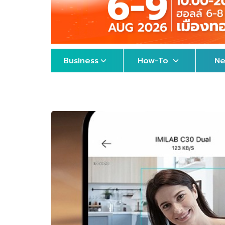
Business
How-To
N