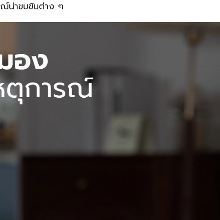
รณ์น่าขบขันต่าง ๆ