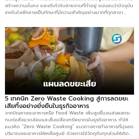
สร้างความมั่นคง และเติบโตในสายงานที่ทำอยู่ แน่นอนว่าปัจจุบัน
เทคโนโลยีกลายเป็นทักษะที่มีความสำคัญอย่างมากที่ทุกสาขา
อาชีพต้องมีความเกี่ยวข้องไม่มากก็น้อย หากได้ทำงานร่วมกับ
มนุษย์ก็จะเป็นการเพิ่มประสิทธิภาพงานให้ดียิ่งขึ้น โดย jobthai
ได้รวบรวมทักษะสำคัญของคนที่ทำงานในปี 2025 ที่ต้องมีติดตัว
ไว้ ทักษะการเข้าใจและใช้เทคโนโลยีดิจิทัล (Digital Literacy)
มีความเข้าใจและการใช้เทคโนโลยีดิจิทัลอย่างมีประสิทธิภาพ นำ
เครื่องมือ และอุปกรณ์ดิจิทัลมาใช้ประโยชน์สูงสุดในการสื่อสาร
หรือปฏิบัติงาน โดยทักษะการเรียนรู้ที่จะตามเทคโนโลยีให้ทันจะ
กลายเป็นไฟต์บังคับที่พนักงานทุกคนไม่รู้ไม่ได้ หากไม่ติดตามก็จะ
ถูกมองว่าเป็นคนตกยุค ไม่ทันคนอื่น ทักษะการใช้งาน
Generative AI ตัวช่วยผลิตคอนเทนต์ ทั้ง การเขียนบทความ,
สรุปความ, คิดประเด็น, สร้างไอเดีย โดยเครื่องมือที่รู้จักกันดี เช่น
ChatGPT ที่เป็นตัวช่วยให้คนไม่มีทักษะอย่างที่กล่าวมา ช่วย
5 เทคนิค Zero Waste Cooking สู่การลดขยะ
เนรมิตผลงานออกมาภายในเวลาอันรวดเร็ว นอกจากนี้ยังมีเครื่อง
เสียทิ้งอย่างยั่งยืนในธุรกิจอาหาร
มืออื่น ๆ อีกมากมายที่ช่วยให้การทำงานง่ายยิ่งขึ้น ซึ่งวงการธุรกิจ
จากปัญหาขยะอาหารหรือ Food Waste เพิ่มสูงขึ้นจนส่งผลกระ
เริ่มให้ความสนใจลงทุนกับเครื่องมือ Generative AI กันมากขึ้น
ทบต่อสิ่งแวดล้อมและสิ้นเปลืองทรัพยากรในธุรกิจอาหาร ทำให้
ทักษะการเข้าใจ วิเคราะห์ และใช้ประโยชน์จากข้อมูล (Data
แนวคิด “Zero Waste Cooking” แนวทางการทำอาหารที่มุ่งลด
Literacy) ข้อมูลในโลกธุรกิจเรียกได้ว่าเป็นทรัพยากรที่มีค่า ยิ่งไป
ปริมาณขยะอาหารให้เหลือศูนย์ ด้วยการใช้วัตถุดิบทุกส่วนให้เกิด
กว่านั้นคนที่หาข้อมูลเก่ง และใช้ข้อมูลนั้นเพื่อบรรลุเป้าหมายจะ