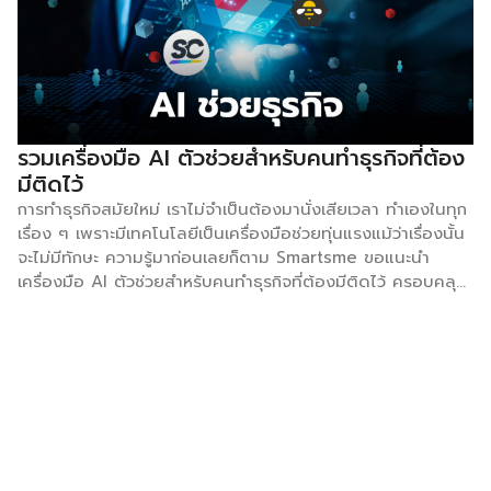
เห็นใจ, ความสงสาร หลายคนมีข้อสงสัยในความแตกต่างระหว่าง
Empathy กับ Sympathy แต่สิ่งที่แตกต่างกันคือ Empathy
เป็นความรู้สึกร่วมต่อสิ่งที่เกิดขึ้น ไม่ว่าจะทุกข์หรือสุขก็รู้สึกไปด้วย
กัน เป็นความสามารถในการมองจากสายตาของอีกฝ่าย ขณะที่
Sympathy เป็นเพียงความรู้สึกเห็นใจและเข้าใจของเราที่มีต่อ
สถานการณ์ของคนอื่น ไม่ได้รู้สึกร่วมไปด้วยกับอีกฝ่าย ฉะนั้นการ
รวมเครื่องมือ AI ตัวช่วยสำหรับคนทำธุรกิจที่ต้อง
มีทักษะ Empathy จะทำให้เราอยากเข้าไปร่วมแก้ไขปัญหากับอีก
มีติดไว้
ฝ่ายมากกว่า สรุปคือ Empathy มีความสำคัญในการสร้างความ
การทำธุรกิจสมัยใหม่ เราไม่จำเป็นต้องมานั่งเสียเวลา ทำเองในทุก
จงรักภักดี (Loyalty) การมีส่วนร่วม (Engagement) และการ
เรื่อง ๆ เพราะมีเทคโนโลยีเป็นเครื่องมือช่วยทุ่นแรงแม้ว่าเรื่องนั้น
รักษาพนักงาน (Retention) ในระยะยาวนั่นเอง […]
จะไม่มีทักษะ ความรู้มาก่อนเลยก็ตาม Smartsme ขอแนะนำ
เครื่องมือ AI ตัวช่วยสำหรับคนทำธุรกิจที่ต้องมีติดไว้ ครอบคลุม
กระบวนการทำธุรกิจของผู้ประกอบการ SC Training ความ
สำเร็จของบริษัทเริ่มต้นด้วยพนักงาน ดังนั้นจึงเป็นเรื่องที่ดีหากจะ
มอบประสบการณ์การฝึกอบรมที่มีประสิทธิภาพมากที่สุดให้กับพวก
เขา แต่การจะทำได้อย่างที่กล่าวไปนั้น ผู้ประกอบการต้องมองหา
สื่อการฝึกอบรม เนื้อหา และทรัพยากรที่มีคุณภาพ ซึ่ง SC
Training เป็นเครื่องมือที่ตอบโจทย์เรื่องเหล่านี้ ผ่านการ
สร้างสรรค์ด้วย AI ที่คุณไม่ต้องมานั่งเสียเวลาหลายชั่วโมงเพื่อ
สร้างหลักสูตรแค่หลักสูตรเดียว หรือใช้เวลาจ้องมองหน้าจอ และ