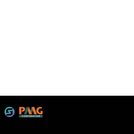
กังวลเกี่ยวกับเรื่องเนื้อหาว่าจะเป็นอย่างไร โดยการใช้งาน SC
Training จะให้อำนาจทั้งหมดบนแพลตฟอร์มนี้ โดยเพียงแค่
พิมพ์ว่าอยากได้หัวข้อการฝึกอบรมเรื่องอะไร AI ก็จะรวบรวมเป็น
คอร์สออกให้ พร้อมที่จะแชร์ให้กับทีมของคุณ Grammarly
เครื่องมือ AI ที่มีประสิทธิภาพสูงอีกอย่างหนึ่งสำหรับธุรกิจคือ
Grammarly โดยใช้งานในเรื่องของการเขียนที่มีพร้อมกับฟีเจอร์
ขั้นสูง เช่น ไวยากรณ์, ตัวสะกด แน่นอนว่าสามารถช่วยปรับปรุง
ประสิทธิภาพการสื่อสารให้มีความแม่นยำ ซึ่งผู้ใช้งานสามารถมั่นใจ
ได้ว่าจะผลิตเนื้อหาที่ชัดเจน เป็นมืออาชีพ และปราศจากข้อผิด
พลาดในการส่งอีเมล […]