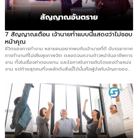
ประเทศ หรือทั่วโลกได้ในเวลาอันรวดเร็ว ส่วนในมุมผู้ลงทุน มันคือ
การลดความเสี่ยง เพราะไม่ต้องไปลองผิดลองถูกเอง แค่เดินตาม
รอยเท้าของคนที่สำเร็จมาแล้วก็มีโอกาสรอดสูงกว่าการเริ่มจาก
ศูนย์ [“มาตรฐาน” สินค้าที่มีค่าที่สุดของ Franchisor] ทำไม
มาตรฐานถึงสำคัญ? ลองจินตนาการเหตุการณ์ขึ้นมาว่าถ้าคุณไป
7 สัญญาณเตือน เจ้านายทำแบบนี้แสดงว่าไม่ชอบ
กินไก่ทอดแบรนด์หนึ่งที่กรุงเทพฯ แล้วอร่อยมาก จนติดใจ แต่
หน้าคุณ
พอไปกินสาขาเชียงใหม่กลับเค็มจนกินไม่ได้ สิ่งที่เสียไปไม่ใช่แค่
ชีวิตของการทำงาน หลายคนอยากพบกับเจ้านายที่ดี มีบรรยากาศ
เงินที่ต้องจ่ายไปเท่านั้น แต่มันคือ “ความเชื่อมั่น” ที่พังทลายลง
การทำงานที่ไม่เสียสุขภาพจิต ตลอดจนความก้าวหน้าในอาชีพการ
ของแบรนด์ ภาพลักษณ์ที่ถูกมองไม่เหมือนเดิมจากคนซื้อ ดัง
งาน ทั้งในเรื่องค่าตอบแทน และโอกาสในการเติบโตของตำแหน่ง
นั้น แฟรนไชส์ควรมีระบบที่เป็นมาตรฐานเดียวกันหมดในทุกสาขา
งาน แต่ท้ายสุดคนที่จะผลักดันสิ่งนี้ได้นั้นคือผู้บังคับบัญชาของ
ผ่านการจัดการในเรื่องต่อไปนี้ – […]
เรานั่นเอง แต่รู้หรือไม่ว่า อีกด้านหนึ่งที่ทำให้พนักงานมองหางาน
ใหม่คือการมีความรู้สึกว่าไม่ได้รับความเคารพจากผู้บังคับบัญชา
จนเป็นที่มาของการมองหาอะไรใหม่ ๆ เข้ามาแทนที่ เพื่อไม่อยากจะ
เสียเวลาไปแบบไร้ประโยชน์ โดยการไม่ได้รับความเคารพอาจจะมี
เหตุผลต่าง ๆ นานาที่บางครั้งอาจจะหาคำตอบ หรืออธิบายได้
Smartsme จะพามาสำรวจ 7 สัญญาณอันตรายว่าเหตุการณ์
แบบนี้แสดงว่าหัวหน้ากำลังไม่เคารพคุณแล้ว 1.พวกเขามีเรื่องแจ้ง
คุณอย่างเร่งด่วนให้คุณรีบทำอย่างเร็วที่สุด แต่เมื่อทำแล้วเรื่อง
นั้นกลับเงียบหายไป 2.พวกเขาโลเล เปลี่ยนใจทุกวันกับงานที่มอบ
หมายให้คุณทำ 3.พวกเขาขอตรวจสอบทุกงานที่คุณทำทุกครั้งที่ทำ