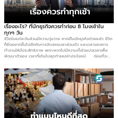
เรื่องอะไร? ที่นักธุรกิจควรทำก่อน 8 โมงเช้าใน
ทุกๆ วัน
ชีวิตในแต่ละวันล้วนมีความวุ่นวาย หากเป็นนักธุรกิจด้วยแล้ว ชีวิต
ก็ยิ่งอยากขึ้นไปอีกกับการจัดสรรเวลาส่วนตัว และเวลาของการ
ทำงานให้มีประสิทธิภาพ เพราะหากไม่มีความตั้งใจแบ่งเวลาเพื่อ
พัฒนาตัวเอง เวลาที่เดินไปสุดท้ายเปล่าประโยชน์ ก่อนที่จะ
สายเกินไป และต้องมานั่งสงสัยว่าเวลาที่มีหายไปไหนหมด
Smartsme จะขอพามาจัดการตัวเองกับ 8 เรื่องที่นักธุรกิจควรทำ
ก่อน 8 โมงเช้าของทุก ๆ วัน ดังต่อไปนี้ 1.นอนหลับให้เพียงพอ
อย่างน้อย 7 ชั่วโมง การนอนหลับมีความสำคัญพอ ๆ กับการรับ
ประทานอาหาร และการดื่มน้ำ แม้จะรู้ผลลัพธ์ ผู้คนหลายล้านคน
ยังคงนอนหลับไม่เพียงพอ และประสบปัญหามากมายตามมา
มูลนิธิการนอนหลับแห่งชาติได้ทำการสำรวจ และพบว่าชาว
อเมริกันอย่างน้อย 40 ล้านคนประสบปัญหาเกี่ยวกับนอนหลับ
นอกจากนี้ ผู้ใหญ่มากกว่าร้อยละ 40 ประสบปัญหาอาการง่วงนอน
ในเวลากลางวันอย่างรุนแรงถึงขั้นขนาดรบกวนกิจกรรมต่าง ๆ