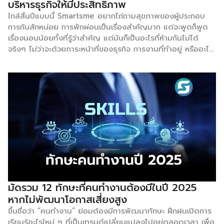
บริหารธุรกิจให้มีประสิทธิภาพ
ของลูกค้าได้ทันทีเลย และการที่มีสินค้าพร้อมส่ง ก็ช่วยสร้างความ
ใกล้สิ้นปีแบบนี้ Smartsme อยากไถ่ถามสุขภาพของผู้ประกอบ
มั่นใจให้ลูกค้าเราด้วย และการสั่งผลิตที่ละจำนวนมากๆ ก็อาจได้
การกันสักหน่อย การพักผ่อนเป็นเรื่องสำคัญมาก แต่จะพูดก็พูด
ราคาต่อหน่วยที่ถูกกว่า เป็นการลดต้นทุนระยะยาวในอีกทางนึง […]
เรื่องนอนน้อยทั้งที่รู้ว่าสำคัญ แต่มันก็เป็นอะไรที่ห้ามกันไม่ได้
จริงๆ ไม่ว่าจะด้วยภาระหน้าที่ของธุรกิจ การงานที่ทำอยู่ หรืออะไร
ก็แล้วแต่ บางทีตั้งใจไว้มากเลยว่าจะนอนให้ดีขึ้น แต่ทำไปสักพัก
กลับ Loop เดิมอีก วันนี้เราจะได้รู้กัน ไหนๆถ้าผู้ประกอบการ SME
จะต้องนอนน้อยแล้ว เราจะนอนยังไงให้ได้ประสิทธิภาพเลยขอนำ
เสนอ กฎ 90 นาที ของการนอน —— [ กฏ 90 นาที คืออะไร ]
—— กฎ 90 นาที คือเทคนิคการนอนหลับที่ช่วยให้เราตื่นมาแล้ว
รู้สึกสดชื่น กระปรี้กระเปร่า ไม่งัวเงีย แต่ก่อนอื่นเรามาทำความ
เข้าใจวงจรการนอนหลับของมนุษย์กันก่อน วงจรการนอนของ
มนุษย์จะวนซ้ำไปมาระหว่าง 2 ช่วงใหญ่ๆ คือ ช่วงหลับลึก และ
ช่วงหลับฝัน ช่วงหลับลึก แบ่งเป็น 3 ระยะ คือ ระยะที่ 1: เราจะ
ง่วงๆ ซึมๆ เคลิ้มๆ […]
มัดรวม 12 ทักษะที่คนทำงานต้องมีในปี 2025
หากไม่พัฒนาโอกาสเสี่ยงสูง
ขึ้นชื่อว่า “คนทำงาน” ย่อมต้องมีการพัฒนาทักษะ ฝึกฝนเปิดการ
เรียนรู้อะไรใหม่ ๆ ที่เป็นเทรนด์เปลี่ยนแปลงไปอยู่ตลอดเวลา เพื่อ