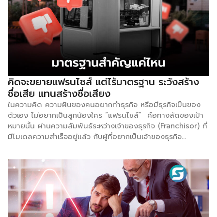
คิดจะขยายแฟรนไชส์ แต่ไร้มาตรฐาน ระวังสร้าง
ชื่อเสีย แทนสร้างชื่อเสียง
ในความคิด ความฝันของคนอยากทำธุรกิจ หรือมีธุรกิจเป็นของ
ตัวเอง ไม่อยากเป็นลูกน้องใคร “แฟรนไชส์” คือทางลัดของเป้า
หมายนั้น ผ่านความสัมพันธ์ระหว่างเจ้าของธุรกิจ (Franchisor) ที่
มีโมเดลความสำเร็จอยู่แล้ว กับผู้ที่อยากเป็นเจ้าของธุรกิจ
(Franchisee) ที่ยอมจ่ายค่าธรรมเนียมเพื่อนำสูตรลับ ระบบ
บริหารจัดการ และชื่อเสียงของแบรนด์ไปใช้ โดยที่เป้าหมายสูงสุด
คือลูกค้าไม่ว่าจะเดินเข้าร้านที่สาขาไหน ต้องได้รับประสบการณ์
รสชาติ และบริการที่เหมือนกับต้นฉบับ 100% [ทำไมธุรกิจแฟรน
ไชส์ถึงเป็นโมเดลที่น่าหลงใหล?] การเลือกขยายธุรกิจแบบแฟรน
ไชส์มีข้อดีหลายด้าน ในมุมของเจ้าของแบรนด์ นี่คือการ “โตแบบ
ก้าวกระโดดโดยใช้เงินทุนคนอื่น” ช่วยให้แบรนด์กระจายตัวไปทั่ว