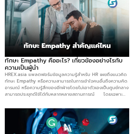
ไหน อยู่ส่วนไหนก็ร่วมทีมกันได้หมด เน้นการรับผิดชอบเฉพาะ
โครงการเล็ก ๆ หรืองานที่กำหนดเป้าหมายระยะสั้นเป็นหลัก เพื่อให้
จบงานได้ไวขึ้น โดยทั้งหมดนั้นก็เพื่อให้องค์กรรับรู้ข้อผิดพลาดได้
อย่างรวดเร็ว และแก้ปัญหาได้ทันท่วงที สรุปได้ว่า วิธีการ
ทำงานนี้คือชุดความคิดที่เป็นกรอบแนวทางการทำงานแบบภาพ
กว้าง บริหารงานโดยเน้นบุคคลผ่านกระบวนการที่ดี หรือเน้นการ
ทำงานด้วยซอฟต์แวร์ที่มีประสิทธิภาพ ไปจนถึงรูปแบบการทำงาน
ที่ยืดหยุ่น ปรับไปตามความต้องการของลูกค้า และเพื่อให้เห็นภาพ
ที่ชัดเจนขึ้น มาดูตัวอย่างการใช้ที่ประยุกต์กับรูปแบบการทำงานอื่น
ทักษะ Empathy คืออะไร? เกี่ยวข้องอย่างไรกับ
ๆ เพื่อนำไปปรับแผน วางขอบเขต รวมถึงการออกแบบการทำงาน
ความเป็นผู้นำ
ให้สอดคล้องกับวัฒนธรรมองค์กร ดังนี้ Scrum หนึ่งในรูปแบบ
HREX.asia แพลตฟอร์มข้อมูลความรู้สำหรับ HR เผยถึงแนวคิด
การทำงานที่ช่วยให้ชุดความคิดการทำงานแบบนี้มีประสิทธิภาพ
ทักษะ Empathy หรือความสามารถในการเข้าใจคนอื่นถึงความคิด
มากขึ้น เพราะเน้นชี้เป้าไปที่ปัญหาเป็นสำคัญ หาสาเหตุของความ
อารมณ์ หรือความรู้สึกของอีกฝ่ายโดยไม่เอาตัวเองเป็นศูนย์กลาง
ผิดพลาด เพื่อตอบรับการทำงานเป็นทีมที่มีความยืดหยุ่น ทั้งยัง
สามารถประยุกต์ใช้ได้กับหลากหลายสถานการณ์ โดยเฉพาะ
ตรวจสอบประสิทธิภาพของผลิตภัณฑ์ เพื่อให้เกิดประสิทธิภาพ
ทางธุรกิจที่เป็นทักษะในการเข้าใจลูกค้า เพื่อสร้างสรรค์สินค้าและ
สูงสุด Lean คอนเซ็ปต์คือ ตัดสิ่งที่ไม่จำเป็นออกไป ทั้งเรื่องของ
บริการให้ตอบสนองความต้องการได้อย่างตรงจุด ซึ่งเป็นด่าน
คนหรือตำแหน่งทับซ้อนกัน อาจจะทำการแบ่งเป็นทีมเล็กเพื่อ
แรกของกระบวนการคิดเชิงออกแบบ (Design Thinking) พร้อม
ทำงาน […]
สร้างความสุขในการทำงาน และส่งเสริมประสิทธิภาพในการทำงาน
ร่วมกัน Empathy VS Sympathy • Empathy – ความสามารถ
ในการเข้าใจความรู้สึกของผู้อื่น • Sympathy – ความเห็นอก