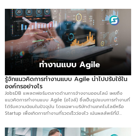
ประโยชน์สูงสุด ไม่ให้เหลือเศษอาหารทิ้งไปอย่างเปล่าประโยชน์และ
ทำให้การทำงานมีความโดดเด่นกว่าคนอื่น […]
ลดผลกระทบต่อสิ่งแวดล้อม เป็นสิ่งที่หลายองค์กรทั่วโลกต่างให้
ความสำคัญ Cogistics ผู้ให้บริการจัดหาวัตถุดิบ ผัก-ผลไม้
แช่แข็ง ได้แนะนำ 5 เทคนิค เพื่อเพิ่มประสิทธิภาพในการใช้วัตถุดิบ
และลดปัญหาสิ่งแวดล้อมอย่างยั่งยืน ดังนี้ 1. วางแผนการซื้อ
วัตถุดิบล่วงหน้าให้เพียงพอต่อการใช้ การวางแผนรายการและ
ปริมาณวัตถุดิบที่ต้องใช้ในแต่ละครั้งล่วงหน้า ซึ่งจะช่วยลดโอกาส
ในการซื้อวัตถุดิบในปริมาณมากเกินไปจนเหลือทิ้งเพราะหมดอายุ
ก่อนนำมาใช้ โดยการคำนวณปริมาณที่ต้องใช้เพื่อให้เพียงพอและ
เหมาะสมกับการปรุงอาหาร 2. เลือกซื้อวัตถุดิบที่มีคุณภาพ หลีก
เลี่ยงการเกิดขยะอาหาร การเลือกซื้อวัตถุดิบที่มีคุณภาพ สดใหม่
ปลอดสารพิษ หรืออยู่ในฤดูกาล นอกจากจะได้วัตถุดิบที่มีคุณภาพ
รู้จักแนวคิดการทำงานแบบ Agile นำไปปรับใช้ใน
แล้วยังส่งผลต่ออายุการเก็บรักษาวัตถุดิบ ลดการเน่าเสีย และ
องค์กรอย่างไร
ป้องกันการเกิดขยะอาหารได้อีกด้วย 3. กำหนดสต๊อกขั้นต่ำทำ
JobsDB แพลตฟอร์มตลาดด้านการจ้างงานออนไลน์ เผยถึง
FIFO และจัดเก็บด้วยวิธีที่ถูกต้อง การกำหนดสต๊อกขั้นต่ำที่ต้อง
แนวคิดการทำงานแบบ Agile (อไจล์) ซึ่งเป็นรูปแบบการทำงานที่
จัดเก็บให้เพียงพอต่อการใช้งาน โดยไม่สั่งวัตถุดิบในปริมาณมาก
ได้รับความนิยมในปัจจุบัน โดยเฉพาะบริษัทด้านเทคโนโลยีหรือ
เกินไป รวมถึงใช้วิธีการจัดการสต๊อกแบบ First In-First Out
Startup เพื่อเกิดการทำงานที่รวดเร็วว่องไว เน้นผลลัพธ์ที่มี
(FIFO) หรือ “มาก่อนใช้ก่อน” เพื่อให้วัตถุดิบที่ใกล้หมดอายุได้ถูก
ประสิทธิภาพมากกว่าขั้นตอน ผ่านการนำพนักงานจากส่วนงาน
นำมาใช้ก่อน และควรจัดเก็บวัตถุดิบแต่ละชนิดในอุณหภูมิที่เหมาะ
ต่าง ๆ มาทำงานร่วมกันแบบทีมเล็ก ๆ แล้วทำการ Sprint off
สม ดีต่อการยืดอายุเก็บรักษาวัตถุดิบ 4. เลือกใช้ส่วนประกอบของ
ออกมา (Cross-functional Team) โดยไม่สนว่าใครอยู่แผนก
วัตถุดิบทุกส่วนอย่างคุ้มค่า […]