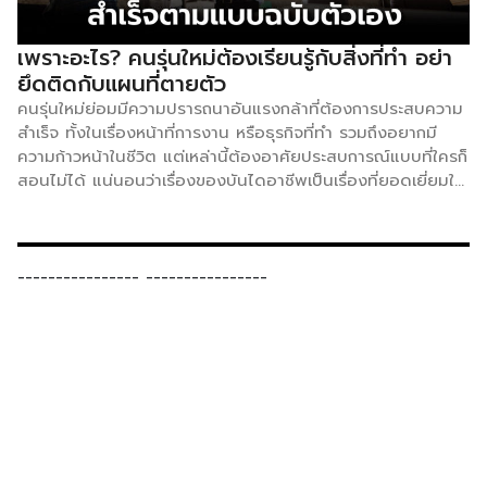
เสร็จ 4.พวกเขาให้คุณทำสิ่งที่ไม่จำเป็น และน่าเบื่อ 5.พวกเขา
ยกเลิกนัด หรือประชุมใหญ่กับคุณตลอดเวลา 6.คุณต้องเป็นฝ่าย
เพราะอะไร? คนรุ่นใหม่ต้องเรียนรู้กับสิ่งที่ทำ อย่า
ไล่ตามเพื่อขอคำตอบ และการอนุมัติ 7.พวกเขาปัดข้อเสนอ หรือ
ยึดติดกับแผนที่ตายตัว
คำถามของคุณตกไป ดังนั้น หากเกิดสถานการณ์นี้ขึ้นกับคุณก็ถึง
คนรุ่นใหม่ย่อมมีความปรารถนาอันแรงกล้าที่ต้องการประสบความ
เวลาแล้วว่าจะต้องเลือกว่าจะทำอย่างไร แน่นอนว่าอย่างแรกคือ
สำเร็จ ทั้งในเรื่องหน้าที่การงาน หรือธุรกิจที่ทำ รวมถึงอยากมี
การทำความเข้าใจกับผู้บังคับบัญชาว่าสิ่งสำคัญที่สุดคืออะไรเพื่อให้
ความก้าวหน้าในชีวิต แต่เหล่านี้ต้องอาศัยประสบการณ์แบบที่ใครก็
ความสัมพันธ์ในการทำงานเดินหน้าต่อไป ที่สำคัญคือการสื่อสาร
สอนไม่ได้ แน่นอนว่าเรื่องของบันไดอาชีพเป็นเรื่องที่ยอดเยี่ยมใน
ต้องมีประสิทธิภาพ เพราะบางครั้งการขาดความเคารพเป็น
เชิงทฤษฎี โดยไต่เต้าจากตำแหน่ง “ผู้ปฏิบัติ” ไปสู่ “ผู้บริหาร” แต่
สัญญาณวิธีการสื่อสารของคุณอาจล้มเหลว ซึ่งอาจจะต้องสังเกต
บางครั้งผู้คนก็ไม่ได้เดินตามเส้นนี้เสมอไป เพราะระหว่างทางอาจ
ว่าหัวหน้าของคุณมีนิสัยใจคออย่างไร แล้วนำมาปรับการสื่อสารให้
เกิดการเปลี่ยนสายงาน ย้ายแผนก หรือเกิดเหตุการณ์ไม่คาดฝัน
เหมาะสม สุดท้ายต้องมาดูผลลัพธ์ว่าจะได้ผลหรือไม่ หากมีทิศทาง
กับตัวเอง Lorraine Twohill หัวหน้าฝ่ายการตลาดของ Google
----------------
----------------
เชิงบวกก็สามารถทำงานร่วมกันต่อไป แต่หากมีทิศทางเชิงลบอาจ
ให้สัมภาษณ์กับรายการพอดแคสต์ “This Is Working” ว่า
ถึงเวลาที่ต้องมองหาทางเลือกอื่น ๆ ต่อไป ที่มา: inc
ต้องการให้คนรุ่นใหม่เพลิดเพลินไปกับการเดินทาง แทนที่จะ
พยายามวางแผนอาชีพทั้งหมดอย่างละเอียดถี่ถ้วน โดยอยากจะให้
เรียนรู้มากที่สุดเท่าที่จะเป็นไปได้ เช่นเดียวกับ Google ที่ตนรู้สึก
ว่าชีวิต และบริษัทเป็นเหมือนโรงยิมมากกว่าบันไดอาชีพ Twohill
มีทีมงานมากกว่า 4,000 คน โดยสร้างบทบาทที่แตกต่าง และ
ลองทำอะไรหลาย ๆ อย่าง กับทีมงานที่แตกต่างกัน ซึ่งพื้นที่ต่าง
ๆ จะช่วยให้ได้รับทักษะเพิ่มขึ้น รวมถึงข้อมูล องค์ความรู้ใหม่ ๆ ที่