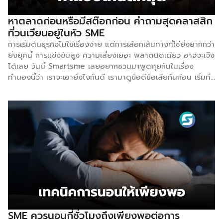
อย่างน้อย 2-3 วันในแต่ละเดือน ขณะที่ร้อยละ 20 ระบุว่ามีปัญหา
ง่วงนอนเป็นบางวันหรือมากกว่านั้นต่อสัปดาห์ ในทางกลับกัน การ
หาตลาดก่อนหรือมีสต๊อกก่อน คำถามสุดคลาสสิก
นอนหลับอย่างเพียงพอจะช่วยเพิ่มความจำ อายุยืน ลดการ
ที่วนเวียนอยู่ในหัว SME
อักเสบ มีสมาธิ และจดจ่อมากขึ้น เหล่านี้ส่งผลต่อนักธุรกิจเป็น
การเริ่มต้นธุรกิจไม่ใช่เรื่องง่าย แต่การเลือกเส้นทางที่ใช่ยิ่งยากกว่า
อย่างมาก 2.ทำสมาธิ หลังจากตื่นนอนแล้ว การนั่งสมาธิเป็นสิ่ง
ยิ่งยุคนี้ การแข่งขันสูง ความเสี่ยงเยอะ พลาดนิดเดียว อาจจะเจ๊ง
สำคัญที่จะช่วยให้มีทัศนคติเชิงบวก ขยายขอบเขตออกไป […]
ได้เลย วันนี้ Smartsme เลยอยากชวนมาพูดคุยกันในเรื่อง
ทำนองนี้ว่า เราจะเอายังไงกันดี เรามาดูข้อดีข้อเสียกันก่อน เริ่มที่
การหาตลาดก่อน ถ้าเราหาตลาดก่อน เราจะได้รู้ความต้องการของ
ตลาด เข้าใจความต้องการลูกค้าอย่างแท้จริง ได้ข้อมูลเชิงลึก
เช่น พฤติกรรม ความชอบ ปัญหา และความคาดหวังของลูกค้า
ช่วยลดความเสี่ยงในการผลิตสินค้าแล้วขายไม่ออก และยังไม่ต้อง
ลงทุนสต๊อกสินค้าในตอนแรกด้วย อาจจะใช้เป็น Minimum
Viable Product ก็ช่วยประหยัดต้นทุนในช่วงแรกด้วย นอกจากนี้
เรายังมีโอกาสได้รับ Feedback จากลูกค้า เราก็สามารถนำมา
ปรับปรุงสินค้าให้ดีและตรงใจกลุ่มเป้าหมายได้มากขึ้น และที่สำคัญ
ยังเป็นการเริ่มสร้าง Community และ Brand ให้แข็งแกร่งตั้งแต่
เริ่มต้น แต่ว่าจะมีข้อเสียอยู่ที่ อาจเสียโอกาสทางการขาย หาก
ลูกค้าต้องการสินค้าทันที และในบางครั้งกว่าจะหาตลาดจนเจอ
ลูกค้าที่ใช่ อาจต้องใช้เวลานาน และถ้าเรามีสต๊อกสินค้าก่อน
SME ควรนอนกี่ชั่วโมงถึงเพียงพอต่อการ
จะดียังไง ของมันพร้อมขาย สามารถตอบสนองความต้องการ