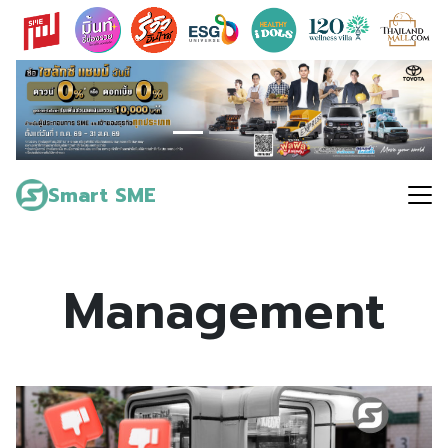
Skip
to
content
Search
for:
Smart SME
Management