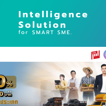
earch
r: