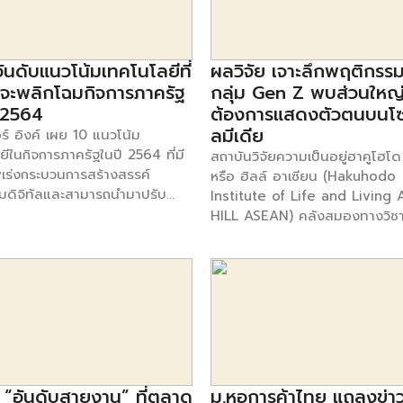
เนื่องจากองค์กรต่าง ๆ หันมาให้
พัทยาเป็นสถานที่เปิดสาขา เพื่อเจ
ระเทศไทยมีเทคโนโลยีที่สามารถทำ
ท่ามกลางสภาวะเศรษฐกิจที่ชะลอต
คัญในการพัฒนานวัตกรรมและ
เป้าหมายชาวต่างชาติที่มีความคุ้น
างธรรมชาติแบบโปรตีนต่ำ กำลัง
สำหรับสาเหตุที่ทำให้ธุรกิจนี้ไปต่
งสภาพแวดล้อมการทำงานระยะ
อาหารประเภทนี้มากกว่าคนไทย ดูเ
ต้องการของตลาดโลกได้แล้ว และ
ผู้ประกอบธุรกิจเห็นทิศทางที่สดใ
อเพิ่มความสะดวกให้แก่ทีมงาน
PizzaHut ในประเทศไทยจะไปได้ดี
 อันดับแนวโน้มเทคโนโลยีที่
ผลวิจัย เจาะลึกพฤติกรร
รถ่ายทอดเทคโนโลยีไปยังบริษัท
สังคมผู้สูงอายุในอนาคต ประกอบ
าร์ทเนอร์ (เมษายน 2564) หนึ่ง
การเติบโตขยายสาขาไปยังจังหวัด
างหลายราย ตรงกับยุทธศาสตร์
รองรับกฎหมายคุมกิจการดูแลผู้สูง
าจะพลิกโฉมกิจการภาครัฐ
กลุ่ม Gen Z พบส่วนใหญ
างที่เห็นชัดเจน […]
อย่างต่อเนื่องกว่า 100 […]
การผลิต” หวังว่าภายใต้ความ
เริ่มบังคับใช้ ส่งผลให้ต้องปรับตัวเข
ี 2564
ต้องการแสดงตัวตนบนโซ
ของกระทรวงพาณิชย์กับคณะ
มาตรฐานมากขึ้น และยังมีโอกา
ลมีเดีย
ร์ อิงค์ เผย 10 แนวโน้ม
การของวุฒิสภาจะช่วยทำการ
ยังธุรกิจที่เกี่ยวเนื่องกับการให้บริก
ีในกิจการภาครัฐในปี 2564 ที่มี
สถาบันวิจัยความเป็นอยู่ฮาคูโฮโด
พันธ์ให้เป็นที่รับทราบในตลาดโลก
อายุได้อีกมากมาย นายทศพล ทัง
เร่งกระบวนการสร้างสรรค์
หรือ ฮิลล์ อาเซียน (Hakuhodo
ณะที่เรายังคงต้องจับตาการแพร่
อธิบดีกรมพัฒนาธุรกิจการค้า เปิ
มดิจิทัลและสามารถนำมาปรับ
Institute of Life and Living
ง COVID-19 ที่ยังคงยืดเยื้อใน
จากระยะเวลาเกือบ 2 ปีที่ประเทศ
่างมีประสิทธิภาพหรือเปลี่ยนโฉม
HILL ASEAN) คลังสมองทางวิชาก
ภาคทั่วโลกในปัจจุบัน ซึ่งจะส่งผล
ทั่วโลกต้องเผชิญกับสถานการณ์ก
ริการสาธารณะ 10 อันดับแนวโน้ม
ก่อตั้งโดย ฮาคูโฮโด อิงค์ เอเจ
าณการใช้ถุงมือยางโลกในปี 2021
ระบาดของโรคโควิด-19 ส่งผลให้
ยีนี้ เกิดมาจากความท้าทายต่าง ๆ
ยักษ์ใหญ่ระดับโลกของญี่ปุ่น ซึ่งก่
มเพิ่มสูงขึ้นอย่างต่อเนื่อง โดย
เศรษฐกิจในช่วงที่ผ่านมาต้องชะล
ยงานภาครัฐต่าง ๆ ต้องเผชิญ
มากว่า 120 ปี แถลงผลวิจัยเชิงลึ
จัยเศรษฐกิจและธุรกิจ Economic
กรมพัฒนาธุรกิจการค้าได้มีการส่ง
การแพร่ระบาดและความต้องการ
ในหัวข้อ “Now you Z me: De
gence Center (EIC) ธนาคารไทย
ภาคธุรกิจเข้มแข็งและเป็นพลังสำ
รดำเนินงานที่ยืดหยุ่นเพื่อรับมือ
myths about ASEAN’s Gener
จำกัด (มหาชน) ได้วิเคราะห์ภาพ
การพัฒนาประเทศ โดยเร่งออกม
ปลี่ยนแปลงที่มีผลกระทบใหญ่
Z” (พลิกมุมมองใหม่ พิชิตใจผู้บร
ถุงมือยางไทย : โอกาสในปี
ด้านต่าง ๆ เพื่อบรรเทาความเดือ
ง ๆ มร. ริค ฮาวเวิร์ด รอง
Gen Z ในอาเซียน) โดยมุ่งเน้นไปท
ะความท้าทายหลัง COVID-19
ของภาคธุรกิจ ประกอบกับใช้ข้อม
ายวิจัยของการ์ทเนอร์ อิงค์
พฤติกรรมกลุ่มผู้บริโภครุ่นใหม่ใน
ุว่า Malaysian Rubber Glove
data มาวิเคราะห์ทิศทางของธุรกิ
า “การระบาดของโควิด-19 กระตุ้น
 “อันดับสายงาน” ที่ตลาด
ม.หอการค้าไทย แถลงข่า
ซึ่งมีอิทธิพลต่อการเปลี่ยนโลกก