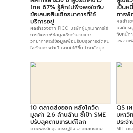
ผลการสำรวจ ชี้ ผู้บริโภคชาว
ผู้เชี
ไทย 67% รู้สึกไม่พึงพอใจกับ
เป็นหน
ข้อเสนอสินเชื่อธนาคารที่ใช้
การพั
บริการอยู่
ผลสำรว
องค์กรธ
ผลสำรวจจาก FICO บริษัทผู้บุกเบิกการใช้
กับหนี้
การวิเคราะห์ข้อมูลเชิงทำนายและ
แพลตฟอร
วิทยาศาสตร์ข้อมูลเพื่อปรับปรุงการตัดสิน
รายงานว่
ใจด้านการดำเนินงานให้ดีขึ้น โดยข้อมูล
หนี้ทาง
จากการสำรวจดังกล่าวพบว่าผู้บริโภคชาว
การพัฒน
ไทย 67% รู้สึกไม่พึงพอใจกับข้อเสนอสิน
องค์กร 
เชื่อทั่วไปของธนาคารที่ใช้บริการอยู่ ขณะที่
Growing
คนไทย 51% ยินดีที่จะให้ข้อมูลทางการเงิน
โดยการร
เพิ่มขึ้น หากธนาคารสามารถเสนออัตรา
ถึงช่องโ
ดอกเบี้ยที่ดีกว่าหรือค่าธรรมเนียมที่ลดลง
สำรวจท
ได้ นอกจากนี้ คนไทย 84% ตอบสนองใน
OutSyste
แง่บวกกับข้อเสนอของธนาคารที่นำ
ของหนี้ท
10 ตลาดส่งออก หลังโควิด
QS เผ
เงื่อนไขส่วนบุคคลของลูกค้าในด้านอื่นๆ
เผชิญอย
มาประกอบการพิจารณา ขณะที่คนไทย
มูลค่า 2.6 ล้านล้าน ชี้เป้า SME
มหาวิท
นาย เปา
51% ยินดีอย่างยิ่งจะให้ข้อมูลทางการเงิน
ปรับลุคตามเทรนด์โลก
ประจำ
ก่อตั้งบ
เพิ่มขึ้น หากธนาคารสามารถเสนออัตรา
ภายหลังวิกฤตเศรษฐกิจ จากผลกระทบ
MIT ครอง
ผสมผสา
ดอกเบี้ยที่ดีกว่าหรือค่าธรรมเนียมที่ลดลง