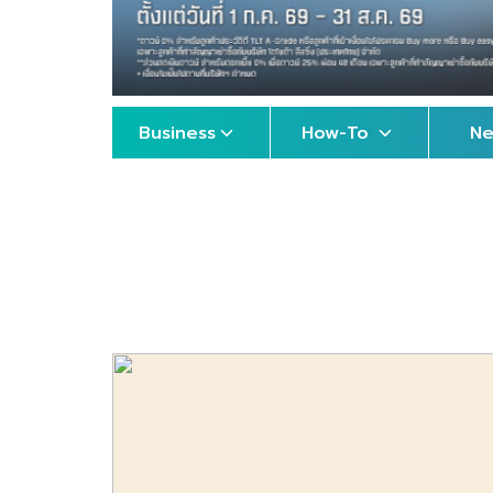
Business
How-To
N