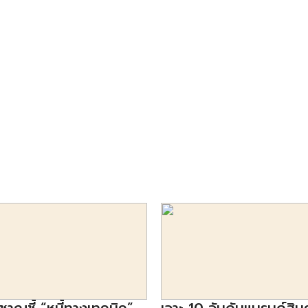
ี 2025 มูลค่าตลาดจะเพิ่มสูงขึ้น
แบบสอบถามจำนวน 1,650 คน ระห
ติบโตมากถึง 13.8% โดยคาดว่าน้ำ
29 มี.ค.-16 พ.ค.2564 ซึ่งมีประเด
ี 2020-2025 เนื่องจากเป็นเครื่อง
สนใจ ดังต่อไปนี้ Shopee แพล
คนไทยนิยมซื้อมากที่สุด ผลสำรวจช
Shopee เป็นช่องทางออนไลน์ท
ซื้อมากที่สุดมาเป็นอันดับ 1 ตา
Facebook Page และ Lazada
ก็ตาม เมื่อลงลึกในเรื่องของอาย
คนอายุ 18-34 […]