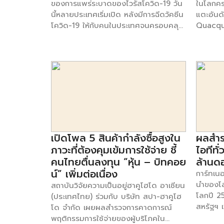
ของการแพร่ระบาดของไวรัสโควิด-19 วัน
ในโลกคร
ร่วมกับโ
ได้ ผลการสำรวจล่าสุดโดย FICO บริษัท
นี้หลายประเทศเริ่มเปิด หลังมีการฉีดวัคซีน
แตะอันด
Stack A
ซอฟต์แวร์วิเคราะห์ข้อมูลระดับโลก พบว่า
โควิด-19 ให้กับคนในประเทศจนครอบคลุม
Quacqu
ล้วนเป็
ผู้บริโภคชาวไทย 67% รู้สึกไม่พึงพอใจกับ
แล้ว จากสถานการณ์ตลาดส่งออกของ
วิเคราะห
ความสาม
ข้อเสนอสินเชื่อทั่วไปของธนาคารที่ใช้
ไทย โดยข้อมูลจาก กรมส่งเสริมการค้า
โลก เปิ
ขององค์ก
บริการอยู่ โดยผลสำรวจนี้แสดงให้เห็นว่า
ระหว่างประเทศ กระทรวงพาณิชย์ และสภา
โลกครั้
ทางเทคนิ
ปัจจุบันโซลูชันการเงินทั่วไปมีทิศทางที่ไม่
อุตสาหกรรมแห่งประเทศไทย (ส.อ.ท.) พบ
Institu
องค์กรต
แน่นอนมากขึ้นเรื่อยๆ จากการที่ผู้ตอบ
ว่า ในช่วง 4 เดือนแรก (ม.ค.-เม.ย.) ของปี
การครองต
ปัญหาเหล
แบบสำรวจในทุกพื้นที่ส่งสัญญาณว่า ไม่
64 ตลาดส่งออกหลักของผู้ประกอบการ
โลกอย่า
คุณภาพแ
ได้รู้สึกพึงพอใจหรือไม่พึงพอใจเป็นพิเศษ
ไทย มีแนวโน้มปรับตัวดีขึ้น จากมูลค่าส่ง
Rafael 
แข่งขัน
กับข้อเสนอทั่วไป ผู้บริโภคในภูมิภาคเอเชีย
ออกรวม 85,577 ล้านดอลลาร์ หรือ
“เรารู้ส
ธุรกิจต่
แปซิฟิกจำนวนมากรู้สึกไม่พึงพอใจกับ
ประมาณ 2,668,290 ล้านบาท โดยมี 10
สถาบันข
ท่ามกลาง
ประสบการณ์การเลือกผลิตภัณฑ์สินเชื่อ
ประเทศที่มีมูลค่าการส่งออกมากที่สุดได้แก่
หน้าที่ ศ
เปิดโพล 5 สินค้ากำลังซื้อสูงใน
ผลสำร
มา หนี้
ใหม่ๆ โดย 34% ระบุว่า ตนไม่ได้รับข้อ
1.สหรัฐอเมริกา มูลค่าการส่งออก 398,137
MIT มีวั
ภาวะที่ต้องคุมเข้มการใช้จ่าย ชี้
ไอทีทั
ในการสร
เสนอสินเชื่อที่น่าดึงดูดหรือมีข้อเสนอจูงใจ
ล้านบาท โดยมีสินค้าสำคัญ ได้แก่
ความสำเ
คนไทยตื่นลงทุน “หุ้น – บิทคอย
ล้านด
ของธุรกิ
เพิ่มเติม (เช่น อัตราดอกเบี้ยที่ดีกว่าหรือ
ผลิตภัณฑ์ยาง รถยนต์และส่วนประกอบ
ผู้คนทั่
น์” เพิ่มต่อเนื่อง
การ์ทเนอ
ของกำนัล), 31% ระบุว่า ธนาคารไม่
โทรศัพท์และอุปกรณ์ และเครื่องจักรกล
การศึกษา
นำของโล
สถาบันวิจัยความเป็นอยู่ฮาคูโฮโด อาเซียน
สามารถนำเสนอผลิตภัณฑ์ใหม่ที่ดีกว่า
ฯลฯ 2.จีน มูลค่าการส่งออก 351,305
มอบประโ
โลกปี 2
(ประเทศไทย) ร่วมกับ บริษัท สปา-ฮาคูโฮ
ผลิตภัณฑ์ที่ตนเลือกเองได้ และ 28% ระบุ
ล้านบาท โดยมีสินค้าสำคัญ ได้แก่ ผลไม้
ตั้งแต่ก
สหรัฐฯ 
โด จำกัด เผยผลสำรวจการคาดการณ์
ว่า ธนาคารไม่สามารถนำเสนอผลิตภัณฑ์
สด แช่แข็งและแห้ง ผลิตภัณฑ์มัน
แก้ปัญหา
แหล่งที่ม
พฤติกรรมการใช้จ่ายของผู้บริโภคใน
เพิ่มเติมตามความต้องการของตนได้ ใน
สำปะหลัง อากาศยานและส่วนประกอบ
ด่วนด้