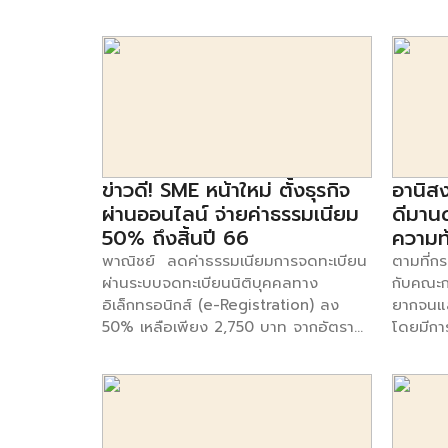
ใหม่ ๆ 
ประเทศไทยประจำเดือนมิถุนายน 2564
ทางกลับกัน หากธนาคารสามารถปรับข้อ
เครื่องคอมพิวเตอร์ฯ และยางพารา ฯลฯ
จนการศึ
แผนกไอท
พบว่าผู้บริโภคในสังคมไทยมีแนวโน้มกังวล
เสนอให้ตรงกับความต้องการส่วนบุคคล
3.ญี่ปุ่น มูลค่าการส่งออก […]
ไป เราภู
ต้นทุน
กับสภาวะทางเศรษฐกิจ ที่เกิดจากการแพร่
ของลูกค้าได้ ก็จะได้รับการตอบสนองใน
ของชุมชน
เดวิด เล
ระบาดของโควิด-19 ในระลอกที่สาม ส่ง
แง่บวกอย่างมาก โดยผู้บริโภคชาวไทย
ศึกษา ที่
ทเนอร์ อ
ผลให้การใช้จ่ายโดยรวมลดลง แต่ในขณะ
84% ตอบสนองในแง่บวกกับข้อเสนอของ
กว่า” ม
โฉมรูปแ
เดียวกันก็มีแนวโน้มที่จะจ่ายเงินเพื่อซื้อ
ธนาคารที่นำเงื่อนไขส่วนบุคคลของลูกค้า
สับเปลี
สิ่งใหม่
สินค้าที่สามารถนำไปต่อยอด เพื่อหาราย
ในด้านอื่นๆ มาประกอบการพิจารณาด้วย
ครึ่งทศ
มอบและเพ
ได้เข้ากระเป๋าเพิ่มเติม และยังมีความ
Aashish Sharma ผู้อำนวยการบริหาร
(อันดับท
จากการพ
ข่าวดี! SME หน้าใหม่ ตั้งธุรกิจ
อานิสง
ต้องการช็อปปิ้งเพื่อเป็นกิจกรรมคลาย
ระดับอาวุโสด้านโซลูชันการตัดสินใจของ
หลังไปสู
เครียด ทางด้านความสุขมีแนวโน้มที่ลดลง
ผ่านออนไลน์ จ่ายค่าธรรมเนียม
ดีมานด
FICO ประจำภูมิภาคเอเชียแปซิฟิก […]
เปลี่ยนต
ด้วยความกังวลในสถานการณ์ของโรค
50% ถึงสิ้นปี 66
ความท
แหล่งเงิ
ระบาด แต่ก็ยังมองหาโอกาสใหม่ๆในการ
พาณิชย์ ลดค่าธรรมเนียมการจดทะเบียน
ตามที่กร
บำรุงรั
ลดรายจ่ายและหารายได้ในอนาคต
ผ่านระบบจดทะเบียนนิติบุคคลทาง
กับคณะก
และบางค
นางสาวชุติมา วิริยะมหากุล ผู้อำนวยการ
อิเล็กทรอนิกส์ (e-Registration) ลง
ยากจนแล
อย่างสิ้น
ฝ่ายธุรกิจ สถาบันวิจัยความเป็นอยู่ฮาคูโฮ
50% เหลือเพียง 2,750 บาท จากอัตรา
โดยมีกา
สร้างรา
โด อาเซียน (ประเทศไทย) เปิดเผยว่า การ
เดิม 5,500 บาท เพื่อลดภาระค่าใช้จ่ายใน
ประเด็น
จ่ายด้า
ระบาดของโรคโควิด-19 ในระลอกที่สาม
การจดทะเบียนธุรกิจและส่งเสริมให้ธุรกิจ
ช่วยกัน
จะเติบโต
สร้างความวิตกกังวลให้กับคนในสังคมไทย
เลือกใช้บริการผ่านระบบออนไลน์ อย่างมี
ชายแดนภ
1) อุปกร
อย่างมาก โดยผลสำรวจครั้งล่าสุดนี้ ทาง
ประสิทธิภาพ นายวีรศักดิ์ หวังศุภกิจ
ถุงมือยา
ขณะที่ซ
สถาบันวิจัยฯ ได้ทำการสำรวจทางออนไลน์
โกศล รัฐมนตรีช่วยว่าการกระทรวง
ยางพาราใ