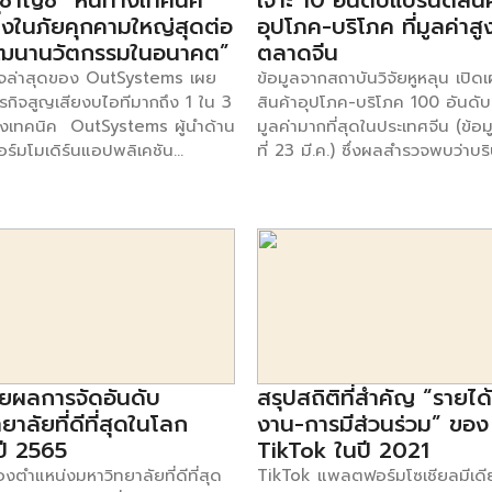
่ยวชาญชี้ “หนี้ทางเทคนิค”
เจาะ 10 อันดับแบรนด์สินค
ึ่งในภัยคุกคามใหญ่สุดต่อ
อุปโภค-บริโภค ที่มูลค่าสู
ฒนานวัตกรรมในอนาคต”
ตลาดจีน
จล่าสุดของ OutSystems เผย
ข้อมูลจากสถาบันวิจัยหูหลุน เปิด
ุรกิจสูญเสียงบไอทีมากถึง 1 ใน 3
สินค้าอุปโภค-บริโภค 100 อันดับ
ทางเทคนิค OutSystems ผู้นำด้าน
มูลค่ามากที่สุดในประเทศจีน (ข้อ
์มโมเดิร์นแอปพลิเคชัน
ที่ 23 มี.ค.) ซึ่งผลสำรวจพบว่าบริษ
า 69% ของผู้นำด้านไอทีระบุว่า
จัดอันดับมีมูลค่ารวม 9.86 ล้าน
เทคนิคจัดเป็นภัยคุกคามสำคัญต่อ
(1.51 ล้านล้านดอลลาร์สหรัฐฯ) R
าและสร้างสรรค์นวัตกรรมใน
Hoogewerf ประธานและหัวหน้าวิ
ตามที่ระบุในรายงานล่าสุด “The
สถาบันวิจัยหูหลุน กล่าวว่าบริษัทส
 Threat of Technical Debt.”
อุปโภค-บริโภคยักษ์ใหญ่ของจีน เ
ะบาดของ COVID-19 เผยให้เห็น
อันดับมากกว่า 70% ของการจัดอ
หว่ในองค์กรต่าง ๆ ทั่วโลก ซึ่งผล
500 บริษัท และมากกว่า 10% ถูกจ
างด้านอุตสาหกรรมของ
500 บริษัททั่วโลก สำหรับ 10 อัน
ms ชิ้นนี้ แสดงให้เห็นถึงต้นทุน
บริษัทสินค้าอุปโภค-บริโภค ที่มีมู
างเทคนิคที่องค์กรธุรกิจกำลัง
สูงสุดในตลาดจีน มีดังต่อไปนี้ อ
ยผลการจัดอันดับ
สรุปสถิติที่สำคัญ “รายได้-
ู่ในอุตสาหกรรมและภูมิภาคต่าง ๆ
Anta มูลค่า 265 พันล้านหยวน อ
ยาลัยที่ดีที่สุดในโลก
งาน-การมีส่วนร่วม” ของ
โล โรซาโด ประธานบริหารและผู้
Great Wall Motors มูลค่า 270
ปี 2565
TikTok ในปี 2021
ริษัท OutSystems กล่าวว่า “การ
หยวน อันดับ 8 Gree มูลค่า 35
ตำแหน่งมหาวิทยาลัยที่ดีที่สุด
TikTok แพลตฟอร์มโซเชียลมีเดีย
นของการเขียนโปรแกรมแบบเก่า
ล้านหยวน อันดับ […]