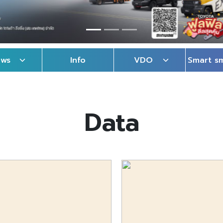
ews
Info
VDO
Smart s
Data