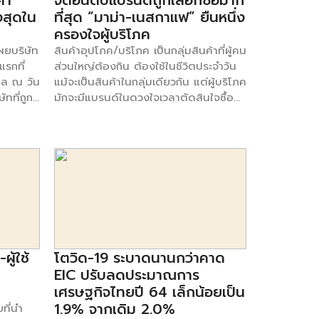
้า
จัดอันดับแบรนด์ถูกเลือกซื้อมาก
งสุดใน
ที่สุด “มาม่า-เนสกาแฟ” ยืนหนึ่ง
ครองใจผู้บริโภค
เผยบริษัท
สินค้าอุปโภค/บริโภค เป็นกลุ่มสินค้าที่ผู้คน
แรกที่
ส่วนใหญ่ต้องกิน ต้องใช้ในชีวิตประจำวัน
มูล ณ วัน
แม้จะเป็นสินค้าในกลุ่มเดียวกัน แต่ผู้บริโภค
ัทที่ถูก
มักจะมีแบรนด์ในดวงใจเวลาตัดสินใจซื้อ
ล้านหยวน
อยู่แล้ว Kantar บริษัทด้านข้อมูลเชิงลึก
upert
และที่ปรึกษาทางการตลาดระดับโลก เปิด
จัย
ข้อมูลการจัดอันดับ Brand Footprint
ินค้า
2021 โดยนำ 572 แบรนด์ในกลุ่มสินค้า
ข้ามาติด
อุปโภคบริโภค (FMCG) มาวิเคราะห์
ันดับ
ครอบคลุมการใช้จ่ายออนไลน์ และออฟ
ัดอยู่ใน
ไลน์ เพื่อสะท้อนพฤติกรรมของผู้บริโภค
ดับ
26 ล้านครัวเรือนในประเทศไทย ผ่านการ
ลค่า
วิเคราะห์โดยมาตรวัด Consumer Reach
ันดับ 10
Point (CRPs) ซึ่งวัดความแข็งแกร่งของ
ผู้ใช้
โตวิด-19 ระบาดนานกว่าคาด
ันดับ 9
แบรนด์ในแง่ของจำนวนครั้งการเข้าถึงผู้
EIC ปรับลดประมาณการ
 พันล้าน
บริโภคตลอดทั้งปี 2020 สำหรับการจัด
เศรษฐกิจไทยปี 64 เล็กน้อยเป็น
0 พัน
อันดับของ Kantar แบ่งหมวดหมู่ ดังต่อ
1.9% จากเดิม 2.0%
ที่นำ
ไปนี้ Most Chosen Brand แบรนด์ยืน