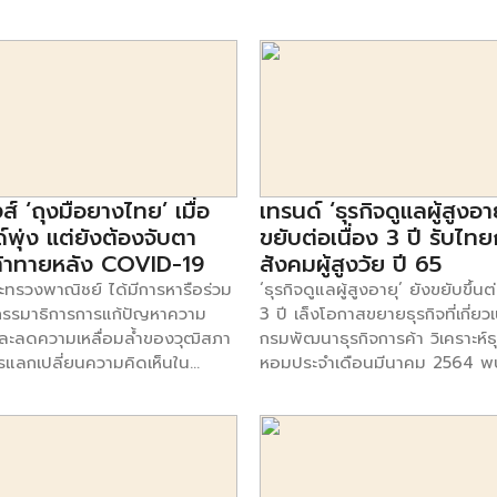
นั้นมาจากแผนกธุรกิจอื่นๆ นอก
ครั้งหนึ่งทั้งสองแบรนด์ดังกล่าว 
กษาของผู้มากความสามารถรุ่นต่อ
ระงับดำเนินการเรื่องนี้ เช่นเดียวกับ
ี และคิดเป็นต้นทุนการผลิตหรือ
แบรนด์เดียวกัน ก่อนแตกไลน์ธุร
มิใจและขอบคุณที่ได้เป็นส่วนหนึ่ง
อินเดีย TikTok ได้รับความนิยมใน
การขาย (COGS) นายจอห์น-
มาหลังไม่สามารถหาข้อตกลงร่วมก
นักวิชาการ นักวิจัย และนักการ
รุ่น แต่ต้องถูกรัฐบาลสั่งแบน เพร
ิฟล็อค รองประธานฝ่ายวิจัย การ์
โดย Smartsme จะพาไปย้อนเรื่อง
ต่างมุ่งมั่นร่วมกันเพื่อสร้างโลกที่ดี
ความขัดแย้งระหว่างอินเดียกับจี
ิงค์ กล่าวว่า “ไอทีไม่เพียงแต่ปรับ
เคยเกิดขึ้นว่าเพราะอะไรจากวันวานท
หาวิทยาลัยใน 5 อันดับแรกมีการ
มองภาพรวม TikTok […]
บบการดำเนินงานขององค์กรไปสู่
พันธมิตรทางธุรกิจพลิกด้านกลายเ
่ยนอันดับอย่างมีนัยสำคัญในรอบ
 ๆ แต่ยังมีส่วนสำคัญในการส่ง
แข่งในตลาดอาหารฟาสต์ฟู้ด ก่อน
วรรษ โดย Harvard University
ิ่มมูลค่าให้กับธุรกิจ นอกเหนือ
ต้องย้อนกลับไปถึงที่มาที่ไปของ
ี่ 5) ร่วงลงจากสามอันดับแรก […]
ลิกบทบาทจากการทำงานเบื้อง
PizzaHut กันก่อน ซึ่งเป็นจุดเริ่
ส์ ‘ถุงมือยางไทย’ เมื่อ
เทรนด์ ‘ธุรกิจดูแลผู้สูงอาย
่ส่วนหน้าของธุรกิจแล้ว ไอทียัง
เรื่องราวที่เกิดขึ้น โดย PizzaHut 
์พุ่ง แต่ยังต้องจับตา
ขยับต่อเนื่อง 3 ปี รับไทยก
้นทุนค่าใช้จ่ายต่าง ๆ ให้กลายเป็น
ปี 2501 โดยแฟรงค์ และแดน คาร
้าทายหลัง COVID-19
สังคมผู้สูงวัย ปี 65
นทุนใหม่ ๆ อาทิ ค่าใช้จ่ายในการ
สองพี่น้องชาวเมืองวิชิทอ ประเท
ะทรวงพาณิชย์ ได้มีการหารือร่วม
‘ธุรกิจดูแลผู้สูงอายุ’ ยังขยับขึ้นต
กษาอุปกรณ์ การติดตามตรวจสอบ
ด้วยความที่ธุรกิจเติบโตอย่างรวด
รรมาธิการการแก้ปัญหาความ
3 ปี เล็งโอกาสขยายธุรกิจที่เกี่ยวเ
รั้งตัดต้นทุนบางอย่างออกไป
ระยะเวลาเพียง 1 ปี จึงทำให้ขยาย
ะลดความเหลื่อมล้ำของวุฒิสภา
กรมพัฒนาธุรกิจการค้า วิเคราะห์ธุร
เชิง เพื่อให้องค์กรมุ่งเน้นในสิ่งที่
สู่แฟรนไชส์ทั่วสหรัฐฯ และต่อมา
รแลกเปลี่ยนความคิดเห็นใน
หอมประจำเดือนมีนาคม 2564 พ
ยได้” การ์ทเนอร์คาดว่าการใช้
ไปยังต่างประเทศ สำหรับในประเ
การช่วยส่งเสริมสินค้าฮาลาลและ
จับตา ‘ธุรกิจดูแลผู้สูงอายุ’ 3 ปี 
นเทคโนโลยีสารสนเทศทุกเซกเมนต์
PizzaHut เข้ามาเปิดสาขาครั้งแร
แก้ไขปัญหายางพาราในจังหวัด
พุ่งมาแรงต่อเนื่อง ทั้งจำนวนการจ
ต่อเนื่องไปถึงปี 2565 (ดูตารางที่
2524 โดย William E. Heinecke 
าคใต้ช่วยกันส่งเสริมตลาด
ธุรกิจใหม่ปี 62 เพิ่มขึ้นจากปีก่อน
ณ์ดีไวซ์จะเติบโตสูงสุด (14%)
ตั้งบริษัท ไมเนอร์ อินเตอร์เนชั่นแ
งธรรมชาติ ส่งเสริมการใช้
50% การเพิ่มทุนในปี 64 เพิ่มขึ้นถ
อฟต์แวร์ระดับองค์กรเติบโต
สิทธิ์แฟรนไชส์มาบริหาร ซึ่งเลือก
นประเทศ ซึ่งเรื่องที่น่ายินดีคือ
และรายได้กับกำไรก็เติบโตไม่หยุด