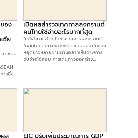
าะกลุ่ม
เศรษฐกิจและกำลังซื้อที่กดดันต่อเนื่องแล้ว
ัว
ใหญ่ที่สุดของโลก แต่อันดับอื่น ๆ นั้นเกิด
ชินกับ
ยังมีความท้าทาย จากปัจจัยพิเศษที่เพิ่ม
อได้มาจาก
การเปลี่ยนแปลง หลังเกิดการแพร่ระบาด
หมือนว่า
เติมเข้ามา อาทิ ปัญหาภัยแล้งที่รุนแรงกว่า
สรองรับ
ของไวรัสโควิด-19 CNBC เปรียบเทียบ
 มีอัตรา
ปี 2562 การปรับขึ้นค่าจ้างขั้นต่ำและ
มของ
เปิดผลสำรวจเทศกาลสงกรานต์
กับ
GDP ในสกุลเงินดอลลาร์สหรัฐฯ กับ
อื่น ๆ
กระแสรักษ์โลก ซึ่งปัจจัยเหล่านี้ เป็น
อายุที่
ประเทศต่าง ๆ ที่ถูกระบุอยู่ในฐานข้อมูล
่
คนไทยใช้จ่ายอะไรมากที่สุด
ความเสี่ยงต่อหลาย ๆ ธุรกิจให้เผชิญความ
้าสู่
World Economic Outlook ของ IMF
เชีย
ใกล้เข้ามาแล้วกลับช่วงเทศกาลสงกรานต์
ยากลำบากมากขึ้น การปรับตัวที่สำคัญเพื่อ
สขยายไป
โดยประมาณการจากมูลค่าตลาดของ
ในอีกไม่กี่สัปดาห์ข้างหน้า แน่นอนว่าในช่วง
ช่วยให้ธุรกิจ SME มีศักยภาพในการ
ารผู้สูง
สินค้าสำเร็จรูปทั้งหมด และบริการที่ถูก
หยุดยาวหลายฝ่ายต่างอยากเห็นภาพการ
 อาเซียน
แข่งขันในระยะข้างหน้า […]
สุบุตร
ผลิตในระบบเศรษฐกิจ ซึ่งได้ 10 ประเทศที่
จับจ่ายใช้สอย การเดินทางออกต่าง
ดเผยว่า
มีเศรษฐกิจใหญ่สุดของโลกก่อน-หลัง โค
จังหวัด เพื่อให้เกิดการกระตุ้นเศรษฐกิจ
 ASEAN:
ไทยและ
วิดระบาด ดังต่อไปนี้ 10 ประเทศที่มี
หลังจากต้องได้รับผลกระทบจากการแพร่
ารซึ่ง
ารแพร่
เศรษฐกิจใหญ่สุดในปี 2019 1.สหรัฐฯ
ระบาดของไวรัสโควิด-19 การสำรวจของ
นซีโฆษณา
ภาค
มูลค่า GDP คิดเป็น 21.4 ล้านล้าน
สถาบันวิจัยความเป็นอยู่ฮาคูโฮโด อาเซียน
อตั้ง
อตัวลง
ดอลลาร์สหรัฐฯ2.จีน มูลค่า GDP คิดเป็น
(ประเทศไทย) ที่เก็บกลุ่มตัวอย่างจำนวน
กล่าสุด
เสริมให้
14.3 ล้านล้านดอลลาร์สหรัฐฯ3.ญี่ปุ่น
1,200 คน อายุ 20-59 ปี เรื่องแนวโน้ม
bunking
คัญใน
มูลค่า GDP คิดเป็น 5.1 ล้านล้านดอลลาร์
การบริโภคของคนไทย ระหว่างวันที่ 17-26
ation
าตรการ
สหรัฐฯ4.เยอรมนี […]
กุมภาพันธ์ 2564 พบว่าผู้บริโภคกล้าใช้
ิโภค
ดร้อน
จ่ายมากขึ้น แม้โควิด-19 ยังอยู่ โดยคน
ี่
ูล Big
ไทยเริ่มผ่อนคลายกับการใช้จ่ายมากขึ้น
อาเซียน
จใน
เห็นได้จากความต้องการใช้จ่ายกับการรับ
วผล
EIC ปรับเพิ่มประมาณการ GDP
ารตลาด