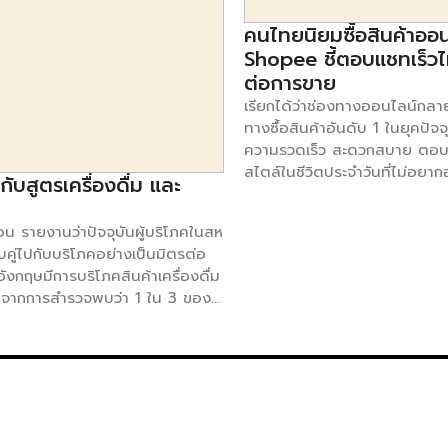
คนไทยนิยมซื้อสินค้าออน
Shopee ชี้ตอบแชทเร็วไ
ต่อการขาย
เรียกได้ว่าช่องทางออนไลน์กลา
ทางซื้อสินค้าอันดับ 1 ในยุคปัจจ
ความรวดเร็ว สะดวกสบาย ตอบ
สไตล์ในชีวิตประจำวันที่ไม่อยา
บสูตรเครื่องดื่ม และ
ไปไหน เนื่องด้วยการแพร่ระบา
วิด-19 จึงทำให้ผู้ประกอบการหั
 รายงานว่าปัจจุบันผู้บริโภคในสห
สำคัญกับช่องทางออนไลน์ แม้ว่
ู่ไปกับบริโภคอย่างเป็นมิตรต่อ
จะเติบโตจากการขายออนไลน์ แต่
อังกฤษมีการบริโภคสินค้าเครื่องดื่ม
คำถามอีกมากมายเกี่ยวกับการให้
 จากการสำรวจพบว่า 1 ใน 3 ของผู้
ลูกค้า ว่ามีความคิดเห็นอย่างไร
nt milk) แม้จะมีราคาสูงกว่า
Agent บริการตอบคำถามทุกร้า
 ถั่ว ข้าวบาร์เลย์ ข้าว เมล็ดเจีย
โดยบุคลากรมืออาชีพ ภายใต้คว
้น้ำนมจากพืชทดแทนทั้งในเครื่องดื่ม
ระหว่าง บริษัท ดิจิทัล บิสิเนส 
สต้า ที่เริ่มใช้น้ำนมพืชมาเป็น
จำกัด และ บริษัท วันทูวัน คอน
นได้ทยอยยกเลิกการคิดค่าน้ำนมจาก
(มหาชน) ทำการสำรวจ เรื่องควา
 โดยตลาดเครื่องดื่มน้ำนมจากพืช มี
การซื้อออนไลน์ (2564) จากผู้