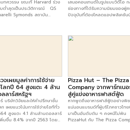
บทศวรรษ ขณะที่ Harvard ร่วง
เสนอคอนเทนต์ในรูปแบบวิดีโอ ก
มบายล์แอปพลิเคชั่นยุคใหม่,
ับต่ำสุดเป็นประวัติการณ์ QS
ช่องทางที่ได้รับความนิยมของผู้
pplications และ SaaS Sprawl
arelli Symonds สถาบัน
ปัจจุบันที่ต้องโหลดแอปพลิเคชันนี
นการขโมยเวลา ทรัพยากร รวมถึง
์การศึกษาระดับอุดมศึกษาระดับ
โทรศัพท์มือถือ จุดเริ่มต้นของ T
ารถในการสร้างสรรค์นวัตกรรม
ดเผยการจัดอันดับมหาวิทยาลัย
เกิดจาก 2 แอปพลิเคชัน โดย
ร รายงานฉบับนี้เผยให้เห็นว่าหนี้
งที่ 18 โดย Massachusetts
Bytedance บริษัทยักษ์ใหญ่จากจี
คยังคงเพิ่มสูงขึ้นเรื่อย ๆ และ
te of Technology (MIT) ฉลอง
ตัวแอปพลิเคชันแชร์วิดีโอซึ่งมีชื่อ
้องการแนวทางใหม่ ๆ เพื่อแก้ไข
ำแหน่งมหาวิทยาลัยที่ดีที่สุดใน
Douyin ในปี 2016 จากนั้นมีการ
่านี้ เพื่อสร้างสรรค์นวัตกรรมที่มี
งต่อเนื่องครบหนึ่งทศวรรษ L.
ออกจากจีน และตั้งชื่อให้มีความเ
ละสร้างความได้เปรียบในการ
Reif ประธานของ MIT กล่าวว่า
มากขึ้น คือ TikTok ในปี 2017 
ได้อย่างแท้จริง” ขณะที่องค์กร
ึกดีใจเป็นอย่างยิ่งกับการยอมรับใน
ของ TikTok เกิดขึ้นในปีที่ผ่านม
าง ๆ กำลังพยายามฟื้นตัว
องเรา รวมถึงคณาจารย์ เจ้า
เฉพาะกลุ่ม Millennials และ Ge
ความท้าทายที่เกิดขึ้นในปีที่ผ่าน
ิษย์เก่า และนักศึกษาทุกคนที่ทำให้
Z ที่มีการเข้าใช้งานในอัตราที่เพิ่มส
วจเผยมูลค่าการใช้จ่าย
Pizza Hut – The Pizza
ทางเทคนิคกลายเป็นอุปสรรคสำคัญ
นนี้ได้ – นอกจากนี้ เรายังชื่นชม
อย่างไรก็ตาม TikTok ถูกโยงเข้าเ
่วโลกปี 64 สูงแตะ 4 ล้าน
Company จากพาร์ทเนอร์
้างสรรค์นวัตกรรมและการฟื้นตัว
ร็จของสถาบันการศึกษาทั่วโลก
ความขัดแย้งทางการเมือง เมื่อ 
อลลาร์สหรัฐฯ
สู่คู่แข่งอาหารฟาสต์ฟู้ด
จ […]
วโลกได้รับประโยชน์จากเครือข่าย
Trump อดีตประธานาธิบดีสหรัฐฯ
ร์ บริษัทวิจัยและให้คำปรึกษาชั้น
หากพูดถึงอาหารฟาส์ฟู้ดอย่างพิซ
ระดับอุดมศึกษาที่เข้มแข็ง ซึ่ง
มาแบน TikTok ด้วยเหตุผลว่าบริ
ก เผยแนวโน้มการใช้จ่ายไอทีทั่ว
แน่นอนแบรนด์ที่ผู้บริโภคชาวไทยนึ
ยชน์มากมายแก่มนุษยชาติ
จีนเป็นภัยต่อความมั่นคง พร้อมทั้
564 สูงแตะ 4.1 ล้านล้านดอลลาร์
มาเป็นอันดับต้น ๆ คงหนีไม่พ้น
ารค้นพบขั้นพื้นฐาน ไปจนถึงการ
TikTok ต้องขายบริษัท ซึ่ง ณ ตอ
เพิ่มขึ้น 8.4% จากปี 2563 โดย
PizzaHut กับ The Pizza Comp
ใหม่ ๆ เกี่ยวกับความท้าทายที่เร่ง
Microsoft ที่ให้ความสนใจเข้าซื้อ
าของเงินทุนเพื่อเริ่มธุรกิจดิจิทัล
เป็นคู่แข่งกันอย่างชัดเจน แต่รู้หรื
านสภาพอากาศและสุขภาพ ตลอด
แต่เรื่องนี้ก็ไม่เกิดขึ้นหลังมีคำพิพ