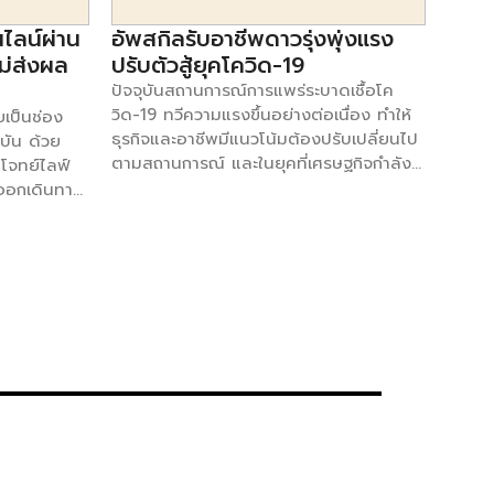
ไลน์ผ่าน
อัพสกิลรับอาชีพดาวรุ่งพุ่งแรง
ม่ส่งผล
ปรับตัวสู้ยุคโควิด-19
ปัจจุบันสถานการณ์การแพร่ระบาดเชื้อโค
วิด-19 ทวีความแรงขึ้นอย่างต่อเนื่อง ทำให้
ยเป็นช่อง
ธุรกิจและอาชีพมีแนวโน้มต้องปรับเปลี่ยนไป
ุบัน ด้วย
ตามสถานการณ์ และในยุคที่เศรษฐกิจกำลัง
โจทย์ไลฟ์
ย่ำแย่อยู่ในขณะนี้ “มีอาชีพไหนจะไปต่อได้?”
กออกเดินทาง
คำถามนี้คงเกิดขึ้นในใจใครหลายคนที่กำลัง
ดของไวรัสโค
มองหางานหรืออาชีพที่จะฝ่าวิกฤตนี้ไปให้ได้
นไปให้ความ
เราจึงรวมอาชีพที่มีแนวโน้มที่จะมาแรงหลัง
าหลายธุรกิจ
มาฝากกัน 1. นักการตลาดออนไลน์ (Digital
ก็ยังมี
Marketer) อีกหนึ่งอาชีพสายมาร์เก็ตติ้งที่
บริการต่อ
ได้รับความนิยมและรู้จักกันดีในปัจจุบัน คือ
 โดย Live
นักการตลาดออนไลน์ หรือ ดิจิตอลมาร์เก็ต
นค้าออนไลน์
เตอร์ เพราะปัจจุบันมีผู้ใช้โทรศัพท์มือถือเช็ก
ามร่วมมือ
ข้อมูลข่าวสารกันทุกวินาที สิ่งที่ติดตามมากับ
คอนซัลท์
ข้อมูลก็คือ โฆษณา ซึ่งนักการตลาดออนไลน์
แทคส์ จำกัด
เป็นผู้ออกแบบ ผลิตโฆษณาดึงดูดให้เราซื้อ
มคิดเห็นใน
สินค้า ซึ่งในปัจจุบันโลก Online มีข้อมูล
ตอบ