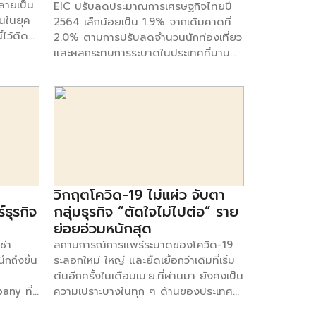
ลายเป็น
EIC ปรับลดประมาณการเศรษฐกิจไทยปี
หนึ่งที่ผู้บริโภคเลือกซื้อมากที่สุด อันดับ 1
คนในยุค
2564 เล็กน้อยเป็น 1.9% จากเดิมคาดที่
หมวดอาหาร “มาม่า” อัตราเข้าถึงผู้บริโภค
้ไว้ติด
2.0% ตามการปรับลดจำนวนนักท่องเที่ยว
170 ล้านครั้ง อันดับ 1 หมวดเครื่องดื่ม
ikTok
และผลกระทบการระบาดในประเทศที่นาน
“เนสกาแฟ” อัตราเข้าถึงผู้บริโภค 135 ล้าน
กว่าคาด แต่ได้รับปัจจัยสนับสนุนจากภาค
ครั้ง อันดับ 1 หมวดนม “ดัชมิลล์” อัตรา
นได้เปิด
ส่งออกที่ฟื้นตัวแข็งแกร่ง และเม็ดเงินจาก
เข้าถึงผู้บริโภค 177 […]
เรียกว่า
มาตรการภาครัฐที่จะเข้าช่วยพยุงเศรษฐกิจ
แยกตัว
EIC ประเมินเศรษฐกิจไทยปี 2564 มีแนว
ป็นสากล
โน้มขยายตัวที่ 1.9% (ปรับลดจากประมาณ
ความนิยม
การเดิมที่ 2.0%) หลังจากได้รับผลกระทบ
า โดย
ค่อนข้างมาก จากการระบาดระลอกใหม่ที่
neration
คาดว่าจะใช้เวลาประมาณ 4 เดือน
ูงขึ้น
วิกฤตโควิด-19 ไม่แผ่ว จับตา
(เมษายน-กรกฎาคม) ในการควบคุม ซึ่งจะ
รื่อง
ส่งผลให้การบริโภคภาคเอกชนโดยเฉพาะ
ธุรกิจ
กลุ่มธุรกิจ “ตัดใจไม่ไปต่อ” ราย
Donald
กิจกรรมทางเศรษฐกิจในลักษณะ face to
ย่อยอ่วมหนักสุด
 ที่ออก
face ลดลงมาก ขณะที่จำนวนนักท่อง
ซ่า
สถานการณ์การแพร่ระบาดของโควิด-19
ษัทจาก
เที่ยวต่างประเทศปีนี้มีแนวโน้มลดต่ำกว่า
กถึงขึ้น
ระลอกใหม่ ใหญ่ และยืดเยื้อกว่าเดิมที่เริ่ม
งบีบให้
คาดมาอยู่ที่ 4 แสนคน แม้ทางการจะมี
ต้นอีกครั้งในเดือนเม.ย.ที่ผ่านมา ยังคงเป็น
นนั้นมี
แผนเปิดประเทศในช่วงครึ่งหลังของปี
any ที่
ความเปราะบางในทุก ๆ ด้านของประเทศ
กิจการ
เนื่องจากประเทศส่วนใหญ่ยังระมัดระวังใน
อไม่ว่า
โดยเฉพาะเศรษฐกิจ ธุรกิจที่ขับเคลื่อนไปได้
ากษาให้