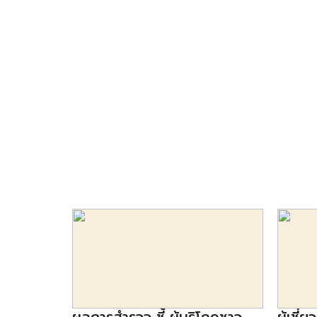
มูลค่ามากถึง 226 ล้านปอนด์ ในปี 2019 และคาดว่าในป
เป็น 2 เท่า หรือเป็นมูลค่า 479 ล้านปอนด์ หรือจะเ
นมอัลมอนด์จะมีการเติบโตมากที่สุดถึง 16.6% ในช่วงป
ดื่มที่มีรสชาติเข้มข้น และมีแคลอรี่ คาร์โบไฮเดรต […]