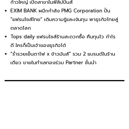
ก้าวใหญ่ เปิดสาขาในฟิลิปปินส์
EXIM BANK ผนึกกำลัง PMG Corporation ปั้น
“แฟรนไชส์ไทย” เติมความรู้และเงินทุน พาธุรกิจไทยสู่
ตลาดโลก
Tops daily แฟรนไชส์ร้านสะดวกซื้อ คืนทุนไว กำไร
ดี ใครก็เป็นเจ้าของธุรกิจได้
“ร่ำรวยเย็นตาโฟ x ข้าวมันส์” รวม 2 แบรนด์ในร้าน
เดียว ขายในทำเลทองร่วม Partner ชั้นนำ