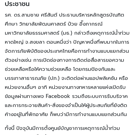
ประชาชน
รศ. ดร.สามชาย ศรีสันต์ ประธานบริหารหลักสูตรบัณฑิต
ศึกษา วิทยาลัยพัฒนศาสตร์ ป๋วย อึ๊งภากรณ์
มหาวิทยาลัยธรรมศาสตร์ (มธ.) กล่าวถึงเหตุการณ์น้ำท่วม
หาดใหญ่ จ.สงขลา ตอนหนึ่งว่า ปัญหาหนึ่งที่พบมากในการ
จัดการภัยพิบัติของประเทศไทยคือการทำงานแบบแยกส่วน
ตัวอย่างเช่น การเปิดช่องทางการติดต่อสื่อสารขอความ
ช่วยเหลือหรือให้ความช่วยเหลือ โดยกรมป้องกันและ
บรรเทาสาธารณภัย (ปภ.) จะติดต่อผ่านแอปพลิเคชัน หรือ
หน่วยงานอื่นๆ อาทิ หน่วยงานทางทหารหลายแห่งเปิดรับ
ข้อมูลผ่านทางเพจ Facebook รวมถึงระบบการรับบริจาค
และการกระจายสินค้า-สิ่งของจำเป็นให้ผู้ประสบภัยที่ยังติด
ค้างอยู่ในที่พักอาศัย ก็พบว่ามีการทำงานแบบแยกส่วนกัน
ทั้งนี้ ปัจจุบันมีการตั้งศูนย์บัญชาการเหตุการณ์น้ำท่วม