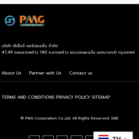
ถึงการให้รางวัล และสนับสนุนนักวิจัย ตั้งแต่ระดับเยาวชนไปจนถึง
นักวิจัยอาวุโส แน่นอนว่านี่เป็นหน่วยงานผู้อยู่เบื้องหลังงานวิจัย
ไทยตั้งแต่ต้นน้ำยันปลายน้ำ กิจกรรมที่นำมาจัดแสดงในบูธ
ครั้งนี้เป็นส่วนหนึ่งของทุนที่ วช. สนับสนุนภายใต้ชุดโครงการ
Innovative House ซึ่งมีเป้าหมายชัดเจน คือการแนะแนวและ
สนับสนุนให้ผู้ประกอบการนำนวัตกรรมที่ต่อยอดมาจากงานวิจัย
บริษัท พีเอ็มจี คอร์ปอเรชั่น จำกัด
ไปพัฒนาต่อจนสามารถขายได้จริงในเชิงพาณิชย์ ไม่ใช่แค่งาน
47,49 ซอยลาดพร้าว 140 ถ.ลาดพร้าว แขวงคลองจั่น เขตบางกะปิ กรุงเทพฯ
วิจัยที่อยู่ในห้องแล็บ โดยสินค้าที่นำมาโชว์ในบูธจึงเป็นผลิตภัณฑ์
ที่ “พร้อมขาย” แล้วจริงๆ บางแบรนด์ขายออนไลน์ บางแบรนด์
ขายเฉพาะหน้าร้าน นอกจากนี้ ยังมีการสาธิตนำผลิตภัณฑ์ไป
About Us
Partner with Us
Contact us
แปรรูปเป็นเมนูอาหาร-เครื่องดื่มให้ผู้ร่วมงานเห็นวิธีใช้งานจริง
โดยนำ ‘น้ำผึ้ง’ ที่ไม่ได้นำมาวางขายแบบเดิม ๆ แต่แปรรูปเป็น
เครื่องดื่มสเลอปี้ให้ผู้ร่วมงานได้ชิมสดๆ หน้าบูธ เพื่อดึงดูดและ
สร้างประสบการณ์ให้คนในงานได้ทดลองสัมผัสสินค้าจริง และหาก
TERMS AND CONDITIONS
PRIVACY POLICY
SITEMAP
ใครสนใจก็สามารถซื้อ หัวเชื้อ กลับไปทำเครื่องดื่มต่อเองที่บ้านได้
เช่นกัน […]
© PMG Corporation Co.,Ltd. All Rights Reserved. SME
TH