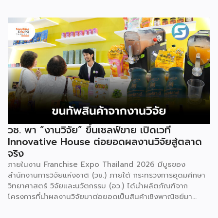
แฟรนไชส์ไทยด้วย “ความรู้” และ “เงินทุน” ทั้งด้านการ
บริหารธุรกิจ การวางแผนการเงิน และการบริหารความเสี่ยง
เตรียมความพร้อมสำหรับการขยายตลาดสู่ต่างประเทศ โดยการ
จัดงานครั้งนี้คาดว่าจะสร้างมูลค่าทางเศรษฐกิจราว 220 ล้านบาท
แฟรนไชส์ไม่ใช่เพียงโมเดลธุรกิจ แต่คือ โอกาสในการต่อยอด
แบรนด์ไทยให้ก้าวสู่ตลาดใหม่ EXIM BANK จึงผนึกกำลัง
พันธมิตร สนับสนุนผู้ประกอบการไทยให้พร้อม ขยายธุรกิจ สร้าง
แบรนด์ และเปิดตลาดต่างประเทศ EXIM BANK พร้อมร่วมเดิน
ทางสู่การเปิดตลาดใหม่ เพื่อพา “แฟรนไชส์ไทย” เติบโตไกลใน
ตลาดโลก ด้วยบทบาท Export Co-pilot ที่พร้อมเคียงข้าง
ธุรกิจไทยในทุกเส้นทาง
วช. พา “งานวิจัย” ขึ้นเชลฟ์ขาย เปิดเวที
Innovative House ต่อยอดผลงานวิจัยสู่ตลาด
จริง
ภายในงาน Franchise Expo Thailand 2026 มีบูธของ
สำนักงานการวิจัยแห่งชาติ (วช.) ภายใต้ กระทรวงการอุดมศึกษา
วิทยาศาสตร์ วิจัยและนวัตกรรม (อว.) ได้นำผลิตภัณฑ์จาก
โครงการที่นำผลงานวิจัยมาต่อยอดเป็นสินค้าเชิงพาณิชย์มา
แสดง พร้อมจัดจำหน่ายให้กับผู้ที่สนใจได้เลือกซื้อ สำหรับ วช.
มีภารกิจหลัก คือการให้ทุนวิจัย ดูแลเรื่องการวิจัยในภาพรวม รวม