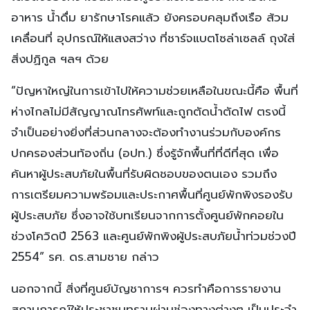
อาหาร น้ำดื่ม ยารักษาโรคแล้ว ยังครอบคลุมถึงเรือ ส้วม
เคลื่อนที่ อุปกรณ์ให้แสงสว่าง ที่ชาร์จแบตโซล่าเซลล์ ถุงใส่
สิ่งปฏิกูล ฯลฯ ด้วย
“ปัญหาใหญ่ในการเข้าไปให้ความช่วยเหลือในขณะนี้คือ พื้นที่
ห่างไกลไม่มีสัญญาณโทรศัพท์และถูกตัดน้ำตัดไฟ ตรงนี้
จำเป็นอย่างยิ่งที่ส่วนกลางจะต้องทำงานร่วมกับองค์กร
ปกครองส่วนท้องถิ่น (อปท.) ซึ่งรู้จักพื้นที่ที่ดีที่สุด เพื่อ
ค้นหาผู้ประสบภัยในพื้นที่รับผิดชอบของตนเอง รวมถึง
การเตรียมความพร้อมและประกาศพื้นที่ศูนย์พักพิงรองรับ
ผู้ประสบภัย ซึ่งอาจใช้บทเรียนจากการตั้งศูนย์พักคอยใน
ช่วงโควิดปี 2563 และศูนย์พักพิงผู้ประสบภัยน้ำท่วมช่วงปี
2554” รศ. ดร.สามชาย กล่าว
นอกจากนี้ สิ่งที่ศูนย์บัญชาการฯ ควรทำคือการรายงาน
สถานการณ์ให้ประชาชนทราบผ่านช่องทางต่างๆ เป็นประจำ