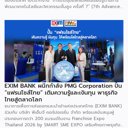
ของประเทศ เปิดฉากงาน “การประชุมแลกเปลี่ยนเรียนรู้ด้านการ
พัฒนาเทคโนโลยีและวิศวกรรมขั้นสูง ครั้งที่ 7” (7th Advanced
Engineering Workshop) ระหว่างวันที่ 5 – 6 สิงหาคม 2569
โดยมี สถาบันเทคโนโลยีนิวเคลียร์แห่งชาติ (องค์การมหาชน) หรือ
สทน. รับหน้าที่เป็นเจ้าภาพหลัก ณ สำนักงาน สทน. องครักษ์ เพื่อ
มุ่งระดมสมองวิศวกรและนักวิจัยไทยในการยกระดับเครื่องมือ
วิทยาศาสตร์ขั้นสูง และสร้างเสถียรภาพทางเทคโนโลยี
(National Resilience) ให้แก่ประเทศอย่างยั่งยืน ศ.ดร.ยศชนัน
วงศ์สวัสดิ์ รัฐมนตรีว่าการกระทรวง อว. ประธานในพิธีเปิดเปิดเผย
ว่า “การประชุมในครั้งนี้เป็นหมุดหมายสำคัญในการหลอมรวมความ
เชี่ยวชาญของ 4 สถาบันใหญ่ เพื่อขับเคลื่อนจากงานวิจัยพื้นฐาน
ไปสู่การสร้างมูลค่าเชิงอุตสาหกรรม โดยมุ่งสร้างเครือข่ายวิศวกร
สมรรถนะสูงที่จะเป็นฐานกำลังในการพัฒนาเทคโนโลยีเชิง
ยุทธศาสตร์ (Strategic Technologies) รองรับอุตสาหกรรม
EXIM BANK ผนึกกำลัง PMG Corporation ปั้น
แห่งอนาคต และพาประเทศก้าวทะยานสู่เวทีโลกได้อย่างภาคภูมิ”
“แฟรนไชส์ไทย” เติมความรู้และเงินทุน พาธุรกิจ
ไฮไลต์สำคัญของการจัดงานในครั้งนี้ […]
ไทยสู่ตลาดโลก
ธนาคารเพื่อการส่งออกและนำเข้าแห่งประเทศไทย (EXIM BANK)
ร่วมกับ บริษัท พีเอ็มจี คอร์ปอเรชั่น จำกัด พร้อมสนับสนุนผู้
ประกอบการกว่า 200 แบรนด์ในงาน Franchise Expo
Thailand 2026 by SMART SME EXPO เสริมศักยภาพธุรกิจ