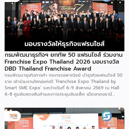
วัฒนธรรมอันรุ่มรวย และตอกย้ำจิตวิญญาณอันแข็งแกร่งของ
ชนเผ่าเหมียวไว้ได้อย่างงดงาม ตำนานเล่าว่า ยามอพยพย้าย
ถิ่นฐานในอดีตกาล เส้นทางของชาวเหมียวต้องเผชิญกับเทือกเขา
สูงชันและพงหนามรกร้าง เพื่อเปิดทางให้เพื่อนพ้องเดินทางผ่าน
พงไพร เหล่าผู้กล้าหาญจึงใช้ร่างกายของตนกลิ้งทับพงหนาม
อย่างไม่เกรงกลัวเพื่อถางทางให้คนในเผ่า ด้วยเหตุนี้ คนรุ่นหลังจึง
ได้จำลองท่วงท่าการกลิ้งตัวดังกล่าวมาต่อยอดและรังสรรค์เป็น
ระบำลู่เซิงอันเป็นเอกลักษณ์ เพื่อรำลึกถึงความกล้าหาญและหยาด
เหงื่อแรงกายของบรรพบุรุษ โดยทุกท่วงท่าการกลิ้งตัวคือการ
กรมพัฒนาธุรกิจฯ ยกทัพ 50 แฟรนไชส์ ร่วมงาน
คารวะต่อบรรพชน และทุกการกระโดดสะท้อนถึงจิตวิญญาณอัน
Franchise Expo Thailand 2026 มอบรางวัล
แรงกล้าของชนเผ่าเหมียว กุนซานจูถือเป็นหนึ่งในศิลปะการ
DBD Thailand Franchise Award
เต้นรำที่ปราบเซียนและท้าทายที่สุดของชนเผ่าเหมียว ผู้แสดงจะ
กรมพัฒนาธุรกิจการค้า กระทรวงพาณิชย์ นำธุรกิจแฟรนไชส์ 50
สวมเสื้อนอกสีขาวปักลายอันประณีต และสวมหมวกขนไก่ฟ้า
ราย เข้าร่วมงานใหญ่แห่งปี ‘Franchise Expo Thailand by
พร้อมบรรเลงลู่เซิงแบบ 6 ท่อ จุดที่ท้าทายที่สุดคือเสียงเพลงจะ
Smart SME Expo’ ระหว่างวันที่ 6-9 สิงหาคม 2569 ณ Hall
ต้องพลิ้วไหวอย่างต่อเนื่อง นักเต้นจึงต้องเป่าลู่เซิงอย่าง
6-8 ศูนย์แสดงสินค้าและการประชุมอิมแพ็ค เมืองทองธานี
สม่ำเสมอโดยไม่สะดุด แม้ในยามที่ต้องโลดโผนด้วยท่วงท่าที่ยาก
พร้อมจัดพิธีมอบรางวัล DBD Thailand Franchise Award
และซับซ้อนก็ตาม ในระหว่างการแสดง นักเต้นจะกลิ้งและหมุนตัว
2026 ให้แก่ผู้ประกอบธุรกิจแฟรนไชส์ที่อยู่ในการส่งเสริมสนับสนุน
ผ่านชามใส่น้ำที่วางเรียงเอาไว้ โดยต้องทรงตัวด้วยความแม่นยำ
ของกรมฯ นายพูนพงษ์ นัยนาภากรณ์ อธิบดีกรมพัฒนาธุรกิจ
อย่างน่าอัศจรรย์ พร้อมรังสรรค์ลีลาท่ารำอันตื่นตาตื่นใจ ไม่ว่าจะ
การค้า กระทรวงพาณิชย์ เปิดเผยภายหลังเป็นประธานเปิดงาน
เป็นท่านางแอ่นบิน พีระมิดมนุษย์ หรือท่ามังกรพลิกกาย การ
“งานแฟรนไชส์ เอ็กซ์โป ไทยแลนด์ บาย สมาร์ท เอสเอ็มอี เอ็กซ์
ผสานท่วงทำนอง การเคลื่อนไหว ลมหายใจ และพละกำลังเข้าด้วย