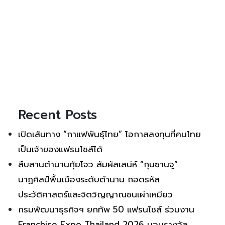
Recent Posts
เปิดเส้นทาง “กาแฟพันธุ์ไทย” โอกาสลงทุนที่คนไทย
เป็นเจ้าของแฟรนไชส์ได้
สืบสานตำนานกุ้ยโจว สัมผัสเสน่ห์ “กุนซานจู”
นาฏศิลป์พื้นเมืองระดับตำนาน ถอดรหัส
ประวัติศาสตร์และจิตวิญญาณชนเผ่าเหมียว
กรมพัฒนาธุรกิจฯ ยกทัพ 50 แฟรนไชส์ ร่วมงาน
Franchise Expo Thailand 2026 มอบรางวัล