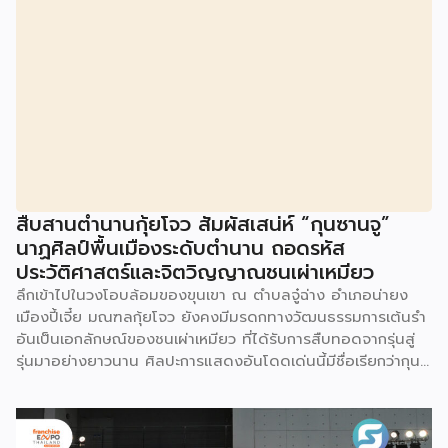
สืบสานตำนานกุ้ยโจว สัมผัสเสน่ห์ “กุนซานจู”
นาฏศิลป์พื้นเมืองระดับตำนาน ถอดรหัส
ประวัติศาสตร์และจิตวิญญาณชนเผ่าเหมียว
ลึกเข้าไปในวงโอบล้อมของขุนเขา ณ ตำบลจู๋ฉ่าง อำเภอน่ายง
เมืองปี้เจี๋ย มณฑลกุ้ยโจว ยังคงมีมรดกทางวัฒนธรรมการเต้นรำ
อันเป็นเอกลักษณ์ของชนเผ่าเหมียว ที่ได้รับการสืบทอดจากรุ่นสู่
รุ่นมาอย่างยาวนาน ศิลปะการแสดงอันโดดเด่นนี้มีชื่อเรียกว่ากุน
ซานจู (Gunshanzhu) หรือเจ้าของฉายา “ไข่มุกแห่งที่ราบสูงกุ้ย
โจว” ซึ่งทรงคุณค่าเป็นยิ่งกว่าการแสดง เพราะทำหน้าที่จดบันทึก
ประวัติศาสตร์การอพยพย้ายถิ่นฐาน สะท้อนภูมิปัญญาทาง