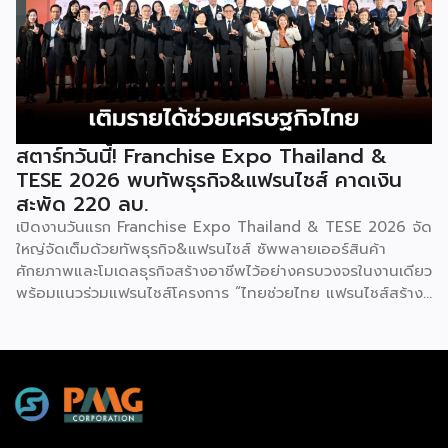
โป (Franchise Expo Thailand by Smart SME Expo)” ซึ่ง
กันอย่างสมบูรณ์แบบนี้เอง ที่หล่อหลอมให้เกิดเป็นสุนทรียศาสตร์
เป็นงานแสดงธุรกิจแฟรนไชส์ชั้นนำที่จัดขึ้นโดย บริษัท พีเอ็มจี
อันเป็นเอกลักษณ์ของศิลปะโบราณชนิดนี้ นับตั้งแต่คริสต์
คอร์ปอเรชัน จำกัด เพื่อยกระดับศักยภาพของผู้ประกอบการและ
ทศวรรษ 1990 เป็นต้นมา กุนซานจูได้รับการยอมรับอย่างกว้าง
เจ้าของธุรกิจที่ต้องการขยายกิจการผ่านระบบแฟรนไชส์ […]
ขวางทั้งในและต่างประเทศ […]
สตาร์ทวันนี้! Franchise Expo Thailand &
TESE 2026 พบทัพธุรกิจ&แฟรนไชส์ คาดเงิน
สะพัด 220 ลบ.
เปิดงานวันแรก Franchise Expo Thailand & TESE 2026 จัด
ใหญ่จัดเต็มด้วยทัพธุรกิจ&แฟรนไชส์ ซัพพลายเออร์สินค้า
ศักยภาพและโมเดลธุรกิจสร้างอาชีพไว้อย่างครบวงจรในงานเดียว
พร้อมแนวร่วมแฟรนไชส์โครงการ “ไทยช่วยไทย แฟรนไชส์สร้าง
อาชีพ พลัส” ที่รัฐช่วยจ่ายค่าแฟรนไชส์ 50% มาเสริมทัพในงาน
รวมกว่า 250 บูธ บนพื้นที่ 15,000 ตารางเมตร หวังเป็นทาง
เลือกสร้างรายได้เพิ่มและพยุงเศรษฐกิจไทยให้ฟื้นตัว เสิร์ฟครบ
จบในงานด้วยสินเชื่อ และทำเลทองทั่วประเทศ พร้อมเสวนาให้
ความรู้โดยผู้ทรงคุณวุฒิคับคั่ง และกิจกรรมเจรจาจับคู่ธุรกิจทั้งใน
และต่างประเทศ งานจัดต่อเนื่องระหว่างวันที่ 6-9 สิงหาคมนี้ ที่
ฮอลล์ 6-8 อิมแพ็คเมืองทองธานี คาดเม็ดเงินสะพัดในงานราว