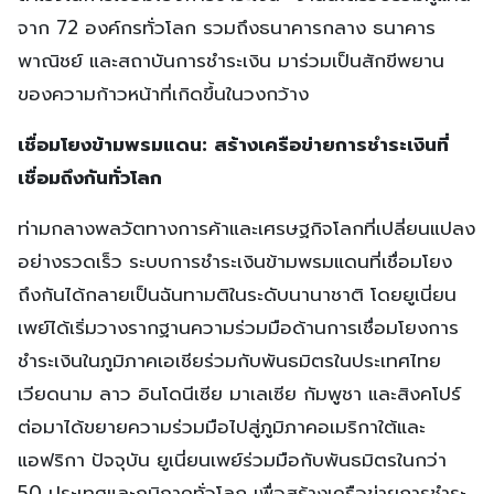
จาก 72 องค์กรทั่วโลก รวมถึงธนาคารกลาง ธนาคาร
พาณิชย์ และสถาบันการชำระเงิน มาร่วมเป็นสักขีพยาน
ของความก้าวหน้าที่เกิดขึ้นในวงกว้าง
เชื่อมโยงข้ามพรมแดน
:
สร้างเครือข่ายการชำระเงินที่
เชื่อมถึงกันทั่วโลก
ท่ามกลางพลวัตทางการค้าและเศรษฐกิจโลกที่เปลี่ยนแปลง
อย่างรวดเร็ว ระบบการชำระเงินข้ามพรมแดนที่เชื่อมโยง
ถึงกันได้กลายเป็นฉันทามติในระดับนานาชาติ โดยยูเนี่ยน
เพย์ได้เริ่มวางรากฐานความร่วมมือด้านการเชื่อมโยงการ
ชำระเงินในภูมิภาคเอเชียร่วมกับพันธมิตรในประเทศไทย
เวียดนาม ลาว อินโดนีเซีย มาเลเซีย กัมพูชา และสิงคโปร์
ต่อมาได้ขยายความร่วมมือไปสู่ภูมิภาคอเมริกาใต้และ
แอฟริกา ปัจจุบัน ยูเนี่ยนเพย์ร่วมมือกับพันธมิตรในกว่า
50 ประเทศและภูมิภาคทั่วโลก เพื่อสร้างเครือข่ายการชำระ