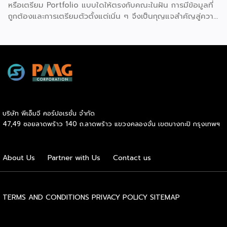
หรือเตรียม Portfolio แบบใดให้ตรงกับคณะในฝัน การมีข้อมูลที่
สังคมและสิ่งแวดล้อม จึงจัดกิจกรรม LION อาสา […]
ถูกต้องและการเตรียมตัวตั้งแต่เนิ่น ๆ จึงเป็นกุญแจสำคัญสู่ความ
สำเร็จ โครงการ Sahapat Admission มหกรรมติวฟรีระดับ
ประเทศ ครั้งที่ 29 ที่จัดโดยบริษัท สหพัฒนพิบูล จำกัด (มหาชน)
หรือ SPC โดยผลิตภัณฑ์มาม่า บิสชิน มองต์เฟลอ ริชเชส และ
มูลนิธิ ดร.เทียม โชควัฒนา จึงเดินหน้าจัดกิจกรรมเตรียมความ
พร้อมให้น้อง ๆ #DEK70 ผ่านการอัปเดตข้อมูลระบบ TCAS70
และเทคนิคการเตรียมตัวจากติวเตอร์ชั้นนำของประเทศ “พี่น็อต
SmartMathPro-พี่เฟรนด์ OnDemand-พี่อะตอม เด็กโชว์
พอร์ต” มาร่วมกันถ่ายทอดประสบการณ์และแนวทางพิชิตคณะใน
บริษัท พีเอ็มจี คอร์ปอเรชั่น จำกัด
ฝันอย่างเข้มข้น เรื่องสำคัญที่ #DEK70 ต้องรู้ ก่อนลงสนาม
47,49 ซอยลาดพร้าว 140 ถ.ลาดพร้าว แขวงคลองจั่น เขตบางกะปิ กรุงเทพฯ
สอบ TCAS70 หนึ่งในไฮไลต์สำคัญของงาน คือการอัปเดต
ข้อมูลล่าสุดของระบบ TCAS70 ที่ #DEK70 ควรรู้ เพื่อให้
สามารถวางแผนการสอบได้อย่างถูกต้องตั้งแต่เริ่มต้น โดยพี่
About Us
Partner with Us
Contact us
น็อต SmartMathPro (ดร.ธีระยุทธ บุญมา) […]
TERMS AND CONDITIONS
PRIVACY POLICY
SITEMAP