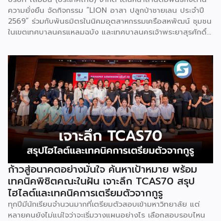
องค์กรระดับแถวหน้าอย่าง Yili Group […]
ความยั่งยืน จัดกิจกรรม “LION อาสา ปลูกป่าชายเลน ประจำปี
2569” ร่วมกับพันธมิตรในนิคมอุตสาหกรรมเครือสหพัฒน์ ชุมชน
ในเขตเทศบาลนครแหลมฉบัง และเทศบาลนครเจ้าพระยาสุรศักดิ์
ณ ป่าชายเลนชุมชนบ้านแหลมฉบัง จังหวัดชลบุรี เพื่อร่วมฟื้นฟู
ระบบนิเวศชายฝั่งทะเล เพิ่มพื้นที่สีเขียว และส่งเสริมการมีส่วนร่วม
ของทุกภาคส่วนในการอนุรักษ์ทรัพยากรธรรมชาติอย่างยั่งยืน
กิจกรรมครั้งนี้ได้รับเกียรติจาก นายสันติ ศิริตันหยง รองนายก
เทศมนตรีนครแหลมฉบัง เป็นประธานในพิธีเปิด พร้อมด้วยผู้
บริหารและพนักงานจิตอาสาของบริษัท ไลอ้อน (ประเทศไทย)
จำกัด ผู้แทนบริษัทพันธมิตรในนิคมอุตสาหกรรมเครือสหพัฒน์
หน่วยงานภาครัฐ และตัวแทนชุมชน ร่วมกันปลูกต้นโกงกางและ
พันธุ์ไม้ป่าชายเลน ภายใต้แนวคิด “รวมพลังคนรักษ์โลก ปลูกป่า
ชายเลนให้โลกได้หายใจ” เพื่อฟื้นฟูความอุดมสมบูรณ์ของระบบ
นิเวศชายฝั่ง ซึ่งเป็นแหล่งอนุบาลสัตว์น้ำที่สำคัญ ช่วยป้องกันการ
กัดเซาะชายฝั่ง และเพิ่มศักยภาพในการดูดซับก๊าซ
ก้าวสู่อนาคตอย่างมั่นใจ ค้นหาเป้าหมาย พร้อม
คาร์บอนไดออกไซด์ อันเป็นส่วนหนึ่งของการบรรเทาผลกระทบ
เทคนิคพิชิตคณะในฝัน เจาะลึก TCAS70 สรุป
จากการเปลี่ยนแปลงสภาพภูมิอากาศ สอดคล้องกับเป้าหมายการ
ไฮไลต์และเทคนิคการเตรียมตัวจากกูรู
พัฒนาที่ยั่งยืน (Sustainable Development Goals: SDGs)
ทุกปีมีนักเรียนจำนวนมากที่เตรียมตัวสอบเข้ามหาวิทยาลัย แต่
ขององค์การสหประชาชาติ บริษัท ไลอ้อน (ประเทศไทย) จำกัด
หลายคนยังไม่แน่ใจว่าจะเริ่มวางแผนอย่างไร เลือกสอบรอบไหน
เชื่อมั่นว่าการดำเนินธุรกิจที่ยั่งยืนต้องเติบโตควบคู่กับการดูแล