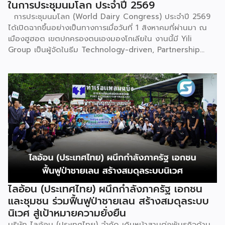
ในการประชุมนมโลก ประจำปี 2569
การประชุมนมโลก (World Dairy Congress) ประจำปี 2569
ได้เปิดฉากขึ้นอย่างเป็นทางการเมื่อวันที่ 1 สิงหาคมที่ผ่านมา ณ
เมืองฮูฮอต เขตปกครองตนเองมองโกเลียใน งานนี้มี Yili
Group เป็นผู้จัดในธีม Technology-driven, Partnership
Oriented, Co-building a Sustainable Global Dairy
Ecosystem (ขับเคลื่อนด้วยเทคโนโลยี มุ่งกระชับความร่วมมือ
สร้างระบบนิเวศอุตสาหกรรมนมโลกอย่างยั่งยืน) ถือเป็นเวทีระดับ
โลกที่รวบรวมผู้นำจากสมาคมการค้านานาชาติ นักวิชาการ และผู้
บริหารระดับสูงตลอดห่วงโซ่คุณค่าของอุตสาหกรรมนมทั่วโลก
ฮูฮอตขึ้นแท่นเมืองหลวงแห่งอุตสาหกรรมนมโลกอย่างเป็น
ทางการ ในพิธีเปิดการประชุม สหพันธ์วิทยาศาสตร์และ
เทคโนโลยีการอาหารนานาชาติ (IUFoST) ได้มอบป้ายประกาศ
เกียรติคุณและรางวัลที่ระลึก เพื่อรับรองให้เมืองฮูฮอตดำรง
ตำแหน่ง World Dairy Capital หรือเมืองหลวงแห่ง
อุตสาหกรรมนมโลก อย่างเป็นทางการ ดร.ภาวิณี ชินะโชติ
ประธานบริหาร IUFoST กล่าวในพิธีเปิดว่า การมอบตำแหน่งดัง
ไลอ้อน (ประเทศไทย) ผนึกกำลังภาครัฐ เอกชน
กล่าวถือเป็นสัญญาณแห่งความสำเร็จที่สะท้อนความมุ่งมั่นทุ่มเท
และชุมชน ร่วมฟื้นฟูป่าชายเลน สร้างสมดุลระบบ
ของเมืองฮูฮอตในการยกระดับอุตสาหกรรมนม พร้อมกล่าวเสริม
นิเวศ สู่เป้าหมายความยั่งยืน
ว่า รางวัลอันทรงเกียรตินี้ยังมุ่งหวังให้เป็นแรงขับเคลื่อนแก่
บริษัท ไลอ้อน (ประเทศไทย) จำกัด เดินหน้าสานต่อพันธกิจด้าน