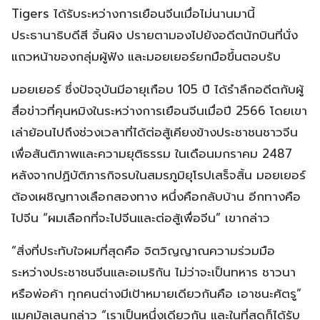
Tigers ได้รับระหว่างการเยือนจีนเมื่อไม่นานมานี้
ประธานาธิบดีสี จิ้นผิง ปรายตามองไปยังอดีตนักบินที่นั่ง
แถวหน้าของกลุ่มผู้ฟัง และมอยเยอร์ยกมือขึ้นตอบรับ
มอยเยอร์ ซึ่งปัจจุบันมีอายุเกือบ 105 ปี ได้รำลึกอดีตกับผู้
สื่อข่าวที่คุนหมิงในระหว่างการเยือนจีนเมื่อปี 2566 โดยเขา
เล่าย้อนไปถึงช่วงเวลาที่ได้ต่อสู้เคียงข้างประชาชนชาวจีน
เพื่อสันติภาพและความยุติธรรม ในเดือนมกราคม 2487
หลังจากปฏิบัติภารกิจรบในสมรภูมิยุโรปเสร็จสิ้น มอยเยอร์
ต้องเผชิญทางเลือกสองทาง หนึ่งคือกลับบ้าน อีกทางคือ
ไปจีน “ผมเลือกที่จะไปจีนและต่อสู้เพื่อจีน” เขากล่าว
“สิ่งที่ประทับใจผมที่สุดคือ จิตวิญญาณความร่วมมือ
ระหว่างประชาชนจีนและอเมริกัน ไม่ว่าจะเป็นทหาร ชาวนา
หรือพ่อค้า ทุกคนต่างมีเป้าหมายเดียวกันคือ เอาชนะศัตรู”
แมคมัลเลนกล่าว “เราเป็นหนึ่งเดียวกัน และในที่สุดก็ได้รับ