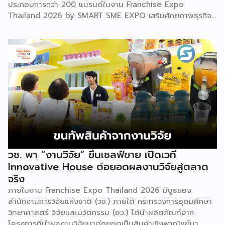
ประกอบการกว่า 200 แบรนด์ในงาน Franchise Expo
Thailand 2026 by SMART SME EXPO เสริมศักยภาพธุรกิจ
แฟรนไชส์ไทยด้วย “ความรู้” และ “เงินทุน” ทั้งด้านการ
บริหารธุรกิจ การวางแผนการเงิน และการบริหารความเสี่ยง
เตรียมความพร้อมสำหรับการขยายตลาดสู่ต่างประเทศ โดยการ
จัดงานครั้งนี้คาดว่าจะสร้างมูลค่าทางเศรษฐกิจราว 220 ล้านบาท
แฟรนไชส์ไม่ใช่เพียงโมเดลธุรกิจ แต่คือ โอกาสในการต่อยอด
แบรนด์ไทยให้ก้าวสู่ตลาดใหม่ EXIM BANK จึงผนึกกำลัง
พันธมิตร สนับสนุนผู้ประกอบการไทยให้พร้อม ขยายธุรกิจ สร้าง
แบรนด์ และเปิดตลาดต่างประเทศ EXIM BANK พร้อมร่วมเดิน
ทางสู่การเปิดตลาดใหม่ เพื่อพา “แฟรนไชส์ไทย” เติบโตไกลใน
ตลาดโลก ด้วยบทบาท Export Co-pilot ที่พร้อมเคียงข้าง
ธุรกิจไทยในทุกเส้นทาง
วช. พา “งานวิจัย” ขึ้นเชลฟ์ขาย เปิดเวที
Innovative House ต่อยอดผลงานวิจัยสู่ตลาด
จริง
ภายในงาน Franchise Expo Thailand 2026 มีบูธของ
สำนักงานการวิจัยแห่งชาติ (วช.) ภายใต้ กระทรวงการอุดมศึกษา
วิทยาศาสตร์ วิจัยและนวัตกรรม (อว.) ได้นำผลิตภัณฑ์จาก
โครงการที่นำผลงานวิจัยมาต่อยอดเป็นสินค้าเชิงพาณิชย์มา