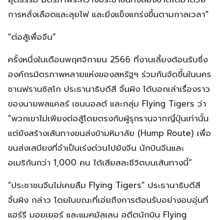
การหลั่งเลือดและลุยไฟ และยิ่งแข็งแกร่งขึ้นตามกาลเวลา”
“ต่อสู้เพื่อจีน”
ครั้งหนึ่งในเดือนพฤศจิกายน 2566 ที่งานเลี้ยงต้อนรับซึ่ง
องค์กรมิตรภาพหลายแห่งของสหรัฐฯ ร่วมกันจัดขึ้นในนคร
ซานฟรานซิสโก ประธานาธิบดีสี จิ้นผิง ได้บอกเล่าเรื่องราว
ของนายพลแคลร์ เชนนอลต์ และกลุ่ม Flying Tigers ว่า
“พวกเขาไม่เพียงต่อสู้โดยตรงกับผู้รุกรานจากญี่ปุ่นเท่านั้น
แต่ยังสร้างเส้นทางขนส่งข้ามหิมาลัย (Hump Route) เพื่อ
ขนส่งเสบียงที่จำเป็นเร่งด่วนไปยังจีน นักบินจีนและ
อเมริกันกว่า 1,000 คน ได้เสียสละชีวิตบนเส้นทางนี้”
“ประชาชนจีนไม่เคยลืม Flying Tigers” ประธานาธิบดีสี
จิ้นผิง กล่าว โดยในขณะที่เอ่ยถึงการต้อนรับอย่างอบอุ่นที่
แฮร์รี มอยเยอร์ และแมคมัลเลน อดีตนักบิน Flying