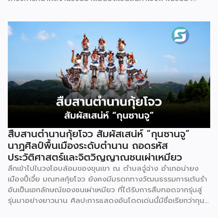
แสดง พร้อมจัดจำหน่ายให้กับผู้ที่สนใจได้เลือกซื้อ สำหรับ วช.
มีภารกิจหลัก คือการให้ทุนวิจัย ดูแลเรื่องการวิจัยในภาพรวม รวม
ถึงการให้รางวัล และสนับสนุนนักวิจัย ตั้งแต่ระดับเยาวชนไปจนถึง
นักวิจัยอาวุโส แน่นอนว่านี่เป็นหน่วยงานผู้อยู่เบื้องหลังงานวิจัย
ไทยตั้งแต่ต้นน้ำยันปลายน้ำ กิจกรรมที่นำมาจัดแสดงในบูธ
ครั้งนี้เป็นส่วนหนึ่งของทุนที่ วช. สนับสนุนภายใต้ชุดโครงการ
Innovative House ซึ่งมีเป้าหมายชัดเจน คือการแนะแนวและ
สนับสนุนให้ผู้ประกอบการนำนวัตกรรมที่ต่อยอดมาจากงานวิจัย
ไปพัฒนาต่อจนสามารถขายได้จริงในเชิงพาณิชย์ ไม่ใช่แค่งาน
วิจัยที่อยู่ในห้องแล็บ โดยสินค้าที่นำมาโชว์ในบูธจึงเป็นผลิตภัณฑ์
ที่ “พร้อมขาย” แล้วจริงๆ บางแบรนด์ขายออนไลน์ บางแบรนด์
ขายเฉพาะหน้าร้าน นอกจากนี้ ยังมีการสาธิตนำผลิตภัณฑ์ไป
สืบสานตำนานกุ้ยโจว สัมผัสเสน่ห์ “กุนซานจู”
แปรรูปเป็นเมนูอาหาร-เครื่องดื่มให้ผู้ร่วมงานเห็นวิธีใช้งานจริง
นาฏศิลป์พื้นเมืองระดับตำนาน ถอดรหัส
โดยนำ ‘น้ำผึ้ง’ ที่ไม่ได้นำมาวางขายแบบเดิม ๆ แต่แปรรูปเป็น
ประวัติศาสตร์และจิตวิญญาณชนเผ่าเหมียว
เครื่องดื่มสเลอปี้ให้ผู้ร่วมงานได้ชิมสดๆ หน้าบูธ เพื่อดึงดูดและ
ลึกเข้าไปในวงโอบล้อมของขุนเขา ณ ตำบลจู๋ฉ่าง อำเภอน่ายง
สร้างประสบการณ์ให้คนในงานได้ทดลองสัมผัสสินค้าจริง และหาก
เมืองปี้เจี๋ย มณฑลกุ้ยโจว ยังคงมีมรดกทางวัฒนธรรมการเต้นรำ
ใครสนใจก็สามารถซื้อ หัวเชื้อ กลับไปทำเครื่องดื่มต่อเองที่บ้านได้
อันเป็นเอกลักษณ์ของชนเผ่าเหมียว ที่ได้รับการสืบทอดจากรุ่นสู่
เช่นกัน […]
รุ่นมาอย่างยาวนาน ศิลปะการแสดงอันโดดเด่นนี้มีชื่อเรียกว่ากุน
ซานจู (Gunshanzhu) หรือเจ้าของฉายา “ไข่มุกแห่งที่ราบสูงกุ้ย