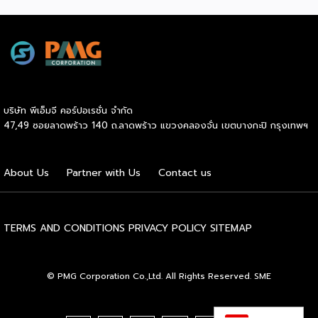
โจว” ซึ่งทรงคุณค่าเป็นยิ่งกว่าการแสดง เพราะทำหน้าที่จดบันทึก
ประวัติศาสตร์การอพยพย้ายถิ่นฐาน สะท้อนภูมิปัญญาทาง
วัฒนธรรมอันรุ่มรวย และตอกย้ำจิตวิญญาณอันแข็งแกร่งของ
ชนเผ่าเหมียวไว้ได้อย่างงดงาม ตำนานเล่าว่า ยามอพยพย้าย
ถิ่นฐานในอดีตกาล เส้นทางของชาวเหมียวต้องเผชิญกับเทือกเขา
สูงชันและพงหนามรกร้าง เพื่อเปิดทางให้เพื่อนพ้องเดินทางผ่าน
พงไพร เหล่าผู้กล้าหาญจึงใช้ร่างกายของตนกลิ้งทับพงหนาม
บริษัท พีเอ็มจี คอร์ปอเรชั่น จำกัด
อย่างไม่เกรงกลัวเพื่อถางทางให้คนในเผ่า ด้วยเหตุนี้ คนรุ่นหลังจึง
47,49 ซอยลาดพร้าว 140 ถ.ลาดพร้าว แขวงคลองจั่น เขตบางกะปิ กรุงเทพฯ
ได้จำลองท่วงท่าการกลิ้งตัวดังกล่าวมาต่อยอดและรังสรรค์เป็น
ระบำลู่เซิงอันเป็นเอกลักษณ์ เพื่อรำลึกถึงความกล้าหาญและหยาด
เหงื่อแรงกายของบรรพบุรุษ โดยทุกท่วงท่าการกลิ้งตัวคือการ
About Us
Partner with Us
Contact us
คารวะต่อบรรพชน และทุกการกระโดดสะท้อนถึงจิตวิญญาณอัน
แรงกล้าของชนเผ่าเหมียว กุนซานจูถือเป็นหนึ่งในศิลปะการ
เต้นรำที่ปราบเซียนและท้าทายที่สุดของชนเผ่าเหมียว ผู้แสดงจะ
สวมเสื้อนอกสีขาวปักลายอันประณีต และสวมหมวกขนไก่ฟ้า
TERMS AND CONDITIONS
PRIVACY POLICY
SITEMAP
พร้อมบรรเลงลู่เซิงแบบ 6 ท่อ จุดที่ท้าทายที่สุดคือเสียงเพลงจะ
ต้องพลิ้วไหวอย่างต่อเนื่อง นักเต้นจึงต้องเป่าลู่เซิงอย่าง
สม่ำเสมอโดยไม่สะดุด แม้ในยามที่ต้องโลดโผนด้วยท่วงท่าที่ยาก
© PMG Corporation Co.,Ltd. All Rights Reserved. SME
และซับซ้อนก็ตาม ในระหว่างการแสดง นักเต้นจะกลิ้งและหมุนตัว
ผ่านชามใส่น้ำที่วางเรียงเอาไว้ โดยต้องทรงตัวด้วยความแม่นยำ
อย่างน่าอัศจรรย์ พร้อมรังสรรค์ลีลาท่ารำอันตื่นตาตื่นใจ ไม่ว่าจะ