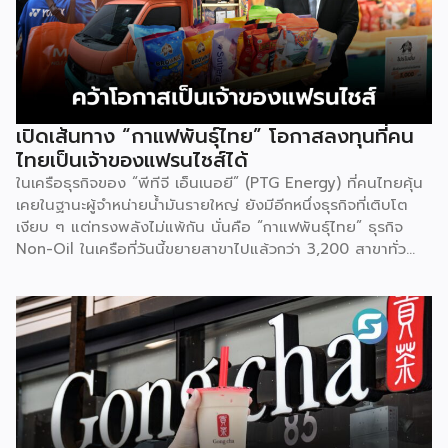
เปิดเส้นทาง “กาแฟพันธุ์ไทย” โอกาสลงทุนที่คน
ไทยเป็นเจ้าของแฟรนไชส์ได้
ในเครือธุรกิจของ “พีทีจี เอ็นเนอยี” (PTG Energy) ที่คนไทยคุ้น
เคยในฐานะผู้จำหน่ายน้ำมันรายใหญ่ ยังมีอีกหนึ่งธุรกิจที่เติบโต
เงียบ ๆ แต่ทรงพลังไม่แพ้กัน นั่นคือ “กาแฟพันธุ์ไทย” ธุรกิจ
Non-Oil ในเครือที่วันนี้ขยายสาขาไปแล้วกว่า 3,200 สาขาทั่ว
ประเทศ จากจุดเริ่มต้นในวันแรกที่อำเภอบางปะหัน จังหวัด
พระนครศรีอยุธยาสู่แบรนด์ระดับประเทศ ที่วันนี้ธุรกิจเติบโตขยาย
สาขารวมกว่า 3,200 สาขา แบ่งเป็นสาขาที่บริษัทบริหารเอง
(Official) ประมาณ 2,700 สาขา และสาขาแฟรนไชส์อีกกว่า 700
สาขา ตัวเลขนี้สะท้อนให้เห็นว่าโมเดลแฟรนไชส์ คือหนึ่งใน
เครื่องยนต์สำคัญที่ผลักดันการเติบโตของแบรนด์ อย่างไร
ก็ตาม บริษัทไม่ได้หยุดที่จะเติบโตต่อเนื่อง เพราะได้วางเป้าหมาย
ขยายแฟรนไชส์ โดยปีที่ผ่านมาสามารถเปิดแฟรนไชส์ใหม่ได้ 400
สาขา และในปีนี้ตั้งเป้าเปิดเพิ่มให้ได้อีก 400 สาขา ซึ่งล่าสุด