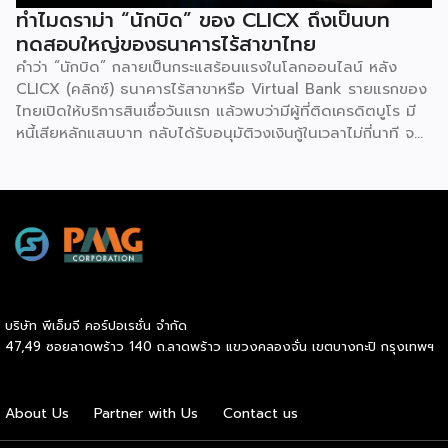
ทำไมดราม่า “นักบิด” ของ CLICX ถึงเป็นบท
ทดสอบใหญ่ของธนาคารไร้สาขาไทย
คำว่า “นักบิด” กลายเป็นกระแสร้อนแรงในโลกออนไลน์ หลัง
CLICX (คลิกซ์) ธนาคารไร้สาขาหรือ Virtual Bank รายแรกของ
ไทยเปิดให้บริการสินเชื่อวันแรก แล้วพบว่ามีผู้ที่ติดเครดิตบูโร มี
หนี้เสียหลักแสนบาท กลับได้รับอนุมัติวงเงินกู้ในเวลาไม่กี่นาที จน
เกิดการชักชวนกันในกลุ่มโซเชียลว่าจะ “กู้แล้วไม่จ่าย” สวนทางกับ
ผู้สมัครที่มีประวัติการเงินดีบางรายกลับถูกระบบปฏิเสธ
เหตุการณ์นี้ไม่ใช่แค่ดราม่าบนโลกออนไลน์เท่านั้น แต่เป็นกรณี
ศึกษาที่สะท้อนธรรมชาติของโมเดลธุรกิจใหม่ที่กำลังจะเปลี่ยน
โครงสร้างการเงินไทย นั่นคือ Virtual Bank ซึ่งผู้ประกอบการ
SME ควรทำความเข้าใจให้ลึกกว่าพาดหัวข่าว เพราะทั้งโอกาส และ
ความเสี่ยงที่เกิดขึ้นล้วนเกี่ยวข้องกับการเข้าถึงแหล่งทุนของธุรกิจ
รายย่อยโดยตรง ก่อนอื่นมาทำความเข้าใจกันก่อนว่า Virtual
บริษัท พีเอ็มจี คอร์ปอเรชั่น จำกัด
Bank คืออะไร ต่างจากธนาคารเดิมตรงไหน คำตอบเรื่องนี้
47,49 ซอยลาดพร้าว 140 ถ.ลาดพร้าว แขวงคลองจั่น เขตบางกะปิ กรุงเทพฯ
อธิบายให้เข้าใจว่านี่ คือธนาคารที่ได้รับใบอนุญาตเต็มรูปแบบจาก
ธนาคารแห่งประเทศไทย (ธปท.) เหมือนธนาคารพาณิชย์ทั่วไปทุก
ประการ ต่างกันที่ไม่มีหน้าสาขาให้เดินเข้าไปทำธุรกรรม ทุกอย่าง
About Us
Partner with Us
Contact us
ตั้งแต่เปิดบัญชี ฝาก-ถอน โอนเงิน ไปจนถึงขอสินเชื่อ จะทำผ่าน
แอปพลิเคชันทั้งหมด จุดนี้คือสิ่งที่ทำให้ Virtual Bank ต่าง