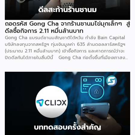
ดำเนินไปแล้วกว่า 200 สาขา เหล่านี้สะท้อนให้เห็นถึงการเติบโตที่
สม่ำเสมอ และเป็นระบบ ไม่ใช่กระแสเพียงชั่วคราว สิ่งที่ทำให้
กาแฟพันธุ์ไทยแตกต่าง คือความหลากหลายของเมนูเครื่องดื่ม
ถอดรหัส Gong Cha จากร้านชานมไข่มุกเล็กๆ สู่
และการปรับเปลี่ยนเมนูตามฤดูกาลอย่างสม่ำเสมอ เพื่อรักษาความ
ดีลซื้อกิจการ 2.11 หมื่นล้านบาท
สดใหม่ และเอาใจกลุ่มลูกค้าวัยรุ่นที่ชอบทดลองสิ่งใหม่ […]
Gong Cha แบรนด์ชานมสัญชาติไต้หวัน กำลัง Bain Capital
บริษัทลงทุนจากสหรัฐฯ ทุ่มเงินมูลค่า 635 ล้านดอลลาร์สหรัฐฯ
(ประมาณ 2.11 หมื่นล้านบาท) เข้าซื้อกิจการ และคาดการณ์ว่าจะ
ปิดดีลกันได้ภายในสิ้นปีนี้ Gong Cha ก่อตั้งขึ้นที่เมืองเกาสง
ไต้หวัน ในปี 2006 โดยเพื่อนสนิทสองคน ก่อนที่ Martin Berry
จะเข้ามาขยายธุรกิจให้เติบโตในระดับโลก จุดเปลี่ยนสำคัญเกิดขึ้น
ในปี 2014 เมื่อ Unison Capital กองทุน PE จากญี่ปุ่นเข้าซื้อ
ธุรกิจในเกาหลีใต้และผลักดันแผนขยายตัวทั่วโลก ตามด้วยปี
2019 ที่ TA Associates เข้าเทกโอเวอร์ต่อ และล่าสุดคือการส่ง
ไม้ต่อให้ Bain Capital ในปี 2026 นี้ ตลอดสองทศวรรษ
Gong Cha ขยายจากร้านเดียวสู่เครือข่ายกว่า 2,100 สาขาในกว่า
30 […]