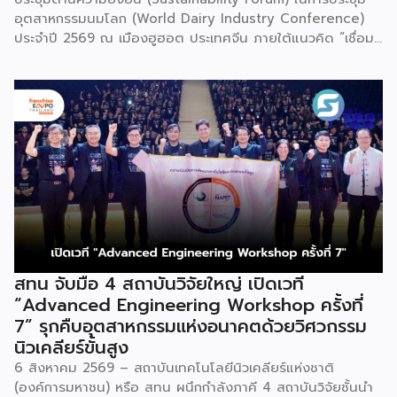
อุตสาหกรรมนมโลก (World Dairy Industry Conference)
ประจำปี 2569 ณ เมืองฮูฮอต ประเทศจีน ภายใต้แนวคิด “เชื่อม
โยงคุณค่าตลอดห่วงโซ่อุตสาหกรรม สร้างสรรค์อนาคตสีเขียว”
โดยมีแขกผู้มีเกียรติจากทั้งในประเทศและต่างประเทศกว่า 200 คน
เข้าร่วมงาน ประกอบด้วยผู้บริหารองค์กรระหว่างประเทศชั้นนำ
ตลอดจนผู้แทนจากบริษัทแถวหน้าในห่วงโซ่คุณค่าของ
อุตสาหกรรมนม เพื่อร่วมกันขับเคลื่อนและเปิดบทใหม่ของการ
พัฒนาอุตสาหกรรมนมโลกอย่างยั่งยืนหลังปี 2573 ซึ่งเป็นปีเป้า
หมายของวาระการพัฒนาที่ยั่งยืนขององค์การสหประชาชาติ ใน
พิธีเปิดการประชุมอุตสาหกรรมนมโลกเมื่อวันที่ 1 สิงหาคม
สหพันธ์วิทยาศาสตร์และเทคโนโลยีการอาหารนานาชาติ (IUFoST)
ได้มอบป้ายประกาศเกียรติคุณและรางวัลที่ระลึกเพื่อยกย่องเมืองฮู
ฮอตในฐานะ “World Dairy Capital” หรือ เมืองหลวงแห่ง
อุตสาหกรรมนมโลก โดยในโอกาสนี้ Pan Gang ประธาน
สทน จับมือ 4 สถาบันวิจัยใหญ่ เปิดเวที
กรรมการและประธานบริหาร Yili Group ได้เข้าร่วมพิธีในฐานะ
“Advanced Engineering Workshop ครั้งที่
ตัวแทนเพียงหนึ่งเดียวจากภาคอุตสาหกรรมนมระดับโลก ทั้งนี้
7” รุกคืบอุตสาหกรรมแห่งอนาคตด้วยวิศวกรรม
นับตั้งแต่เมืองฮูฮอตได้รับการยกย่องให้เป็นเมืองหลวงแห่ง
นิวเคลียร์ขั้นสูง
อุตสาหกรรมนมของจีนในปี 2548 จนก้าวขึ้นสู่การเป็นเมืองหลวง
6 สิงหาคม 2569 – สถาบันเทคโนโลยีนิวเคลียร์แห่งชาติ
แห่งอุตสาหกรรมนมโลกในปี 2569 Yili มีบทบาทสำคัญในการขับ
(องค์การมหาชน) หรือ สทน ผนึกกำลังภาคี 4 สถาบันวิจัยชั้นนำ
เคลื่อนความก้าวหน้าครั้งประวัติศาสตร์ดังกล่าว โดยเฉพาะในด้าน