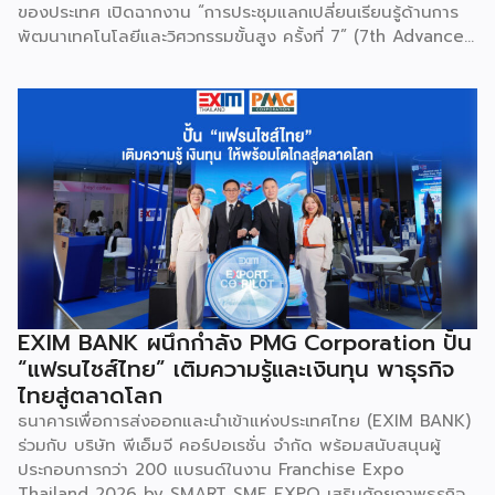
ของประเทศ เปิดฉากงาน “การประชุมแลกเปลี่ยนเรียนรู้ด้านการ
ความยั่งยืน […]
พัฒนาเทคโนโลยีและวิศวกรรมขั้นสูง ครั้งที่ 7” (7th Advanced
Engineering Workshop) ระหว่างวันที่ 5 – 6 สิงหาคม 2569
โดยมี สถาบันเทคโนโลยีนิวเคลียร์แห่งชาติ (องค์การมหาชน) หรือ
สทน. รับหน้าที่เป็นเจ้าภาพหลัก ณ สำนักงาน สทน. องครักษ์ เพื่อ
มุ่งระดมสมองวิศวกรและนักวิจัยไทยในการยกระดับเครื่องมือ
วิทยาศาสตร์ขั้นสูง และสร้างเสถียรภาพทางเทคโนโลยี
(National Resilience) ให้แก่ประเทศอย่างยั่งยืน ศ.ดร.ยศชนัน
วงศ์สวัสดิ์ รัฐมนตรีว่าการกระทรวง อว. ประธานในพิธีเปิดเปิดเผย
ว่า “การประชุมในครั้งนี้เป็นหมุดหมายสำคัญในการหลอมรวมความ
เชี่ยวชาญของ 4 สถาบันใหญ่ เพื่อขับเคลื่อนจากงานวิจัยพื้นฐาน
ไปสู่การสร้างมูลค่าเชิงอุตสาหกรรม โดยมุ่งสร้างเครือข่ายวิศวกร
สมรรถนะสูงที่จะเป็นฐานกำลังในการพัฒนาเทคโนโลยีเชิง
ยุทธศาสตร์ (Strategic Technologies) รองรับอุตสาหกรรม
EXIM BANK ผนึกกำลัง PMG Corporation ปั้น
แห่งอนาคต และพาประเทศก้าวทะยานสู่เวทีโลกได้อย่างภาคภูมิ”
“แฟรนไชส์ไทย” เติมความรู้และเงินทุน พาธุรกิจ
ไฮไลต์สำคัญของการจัดงานในครั้งนี้ […]
ไทยสู่ตลาดโลก
ธนาคารเพื่อการส่งออกและนำเข้าแห่งประเทศไทย (EXIM BANK)
ร่วมกับ บริษัท พีเอ็มจี คอร์ปอเรชั่น จำกัด พร้อมสนับสนุนผู้
ประกอบการกว่า 200 แบรนด์ในงาน Franchise Expo
Thailand 2026 by SMART SME EXPO เสริมศักยภาพธุรกิจ