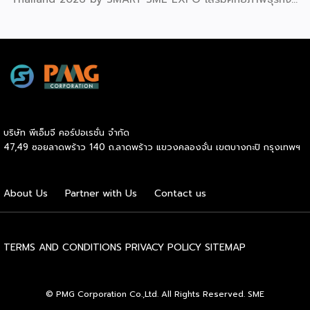
แฟรนไชส์ไทยด้วย “ความรู้” และ “เงินทุน” ทั้งด้านการ
บริหารธุรกิจ การวางแผนการเงิน และการบริหารความเสี่ยง
เตรียมความพร้อมสำหรับการขยายตลาดสู่ต่างประเทศ โดยการ
จัดงานครั้งนี้คาดว่าจะสร้างมูลค่าทางเศรษฐกิจราว 220 ล้านบาท
แฟรนไชส์ไม่ใช่เพียงโมเดลธุรกิจ แต่คือ โอกาสในการต่อยอด
แบรนด์ไทยให้ก้าวสู่ตลาดใหม่ EXIM BANK จึงผนึกกำลัง
พันธมิตร สนับสนุนผู้ประกอบการไทยให้พร้อม ขยายธุรกิจ สร้าง
แบรนด์ และเปิดตลาดต่างประเทศ EXIM BANK พร้อมร่วมเดิน
บริษัท พีเอ็มจี คอร์ปอเรชั่น จำกัด
ทางสู่การเปิดตลาดใหม่ เพื่อพา “แฟรนไชส์ไทย” เติบโตไกลใน
47,49 ซอยลาดพร้าว 140 ถ.ลาดพร้าว แขวงคลองจั่น เขตบางกะปิ กรุงเทพฯ
ตลาดโลก ด้วยบทบาท Export Co-pilot ที่พร้อมเคียงข้าง
ธุรกิจไทยในทุกเส้นทาง
About Us
Partner with Us
Contact us
TERMS AND CONDITIONS
PRIVACY POLICY
SITEMAP
© PMG Corporation Co.,Ltd. All Rights Reserved. SME