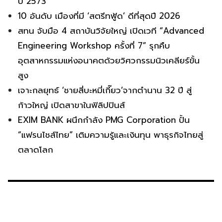
ปี 2573
10 อันดับ เมืองที่มี ‘สตรีทฟู้ด’ ดีที่สุดปี 2026
สทน จับมือ 4 สถาบันวิจัยใหญ่ เปิดเวที “Advanced
Engineering Workshop ครั้งที่ 7” รุกคืบ
อุตสาหกรรมแห่งอนาคตด้วยวิศวกรรมนิวเคลียร์ขั้น
สูง
เจาะกลยุทธ์ ‘ชายสี่บะหมี่เกี๊ยว’จากตำนาน 32 ปี สู่
ก้าวใหญ่ เปิดสาขาในฟิลิปปินส์
EXIM BANK ผนึกกำลัง PMG Corporation ปั้น
“แฟรนไชส์ไทย” เติมความรู้และเงินทุน พาธุรกิจไทยสู่
ตลาดโลก