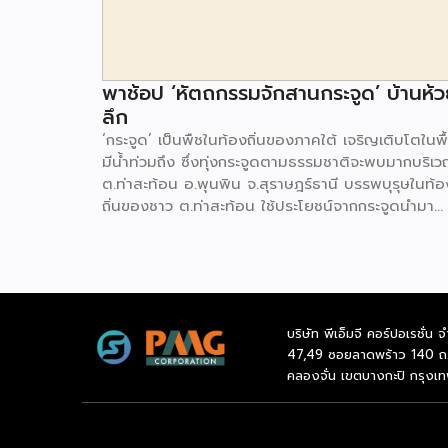
พาช้อป ‘หัตถกรรมจักสานกระจูด’ บ้านห้
ลึก
‘กระจูด’ เป็นพืชในท้องถิ่นของภาคใต้ เจริญเติบโตในพื้
มีน้ำท่วมถึง ซึ่งทุ่งกระจูดตามธรรมชาติจะพบมากบริเ
ต.ท่าสะท้อน อ.พุนพิน จ.สุราษฎร์ธานี บรรพบุรุษในท้อ
ถิ่นของชาว ต.ท่าสะท้อน ใช้ประโยชน์จากกระจูดนำมา
จักสานเป็นเสื่อ และภาชนะต่างๆ จากภูมิปัญญาความรู้ที
สะสมและถ่ายทอดมายาวนาน บวกกับภาครัฐเข้ามาสนั
สนุนให้ความรู้ด้านการผลิต และบริหารจัดการ ‘กลุ่ม
วิสาหกิจชุมชนหัตถกรรมจักสานกระจูดบ้านห้วยลึก’ จึง
กำเนิดขึ้นในปี 2538 โดยสินค้าหัตถกรรมจากต้นกระจูด
บริษัท พีเอ็มจี คอร์ปอเรชั่น จ
การพัฒนาเป็นผลิตภัณฑ์ที่หลากหลาย ไม่ว่าจะเป็น สมุ
47,49 ซอยลาดพร้าว 140 ถ
บันทึก กระเป๋าไวน์ กระเป๋าสตรี กล่องอเนกประสงค์ แล
คลองจั่น เขตบางกะปิ กรุงเ
บรรจุภัณฑ์ต่างๆ มีจุดเด่นที่การออกแบบผลิตภัณฑ์ให้เ
กับยุคสมัย นำไปใช้งานได้มากมาย ถือเป็นผลิตภัณฑ์ที่
ความเป็นเอกลักษณ์ ฝีมือประณีตสวยงาม บ่งบอกถึง