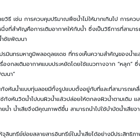
วิธี เช่น การควบคุมปริมาณพืชน้ำไม่ให้มากเกินไป การควบ
่งที่สำคัญคือการเติมอากาศให้กับน้ำ ซึ่งเป็นวิธีการที่สามาร
น้ำชัยพัฒนา
รมินทรมหาภูมิพลอดุลยเดช ที่ทรงเห็นความสำคัญของน้ำแ
เครื่องกลเติมอากาศแบบประหยัดโดยใช้แนวทางจาก “หลุก” ซึ่
ยพัฒนา”
งหันน้ำแบบทุ่นลอยมีทั้งรูปแบบตั้งอยู่กับที่และที่สามารถเคลื่อ
ใช้กังหันวิดน้ำไปบนผิวน้ำแล้วปล่อยให้ตกลงผิวน้ำตามเดิม แล
้ำ น้ำเสียจึงมีคุณภาพดีขึ้น สามารถนำไปใช้บำบัดน้ำเสียจา
้จุลินทรีย์ย่อยสลายสารอินทรีย์ในน้ำเสียได้อย่างมีประสิทธิภ