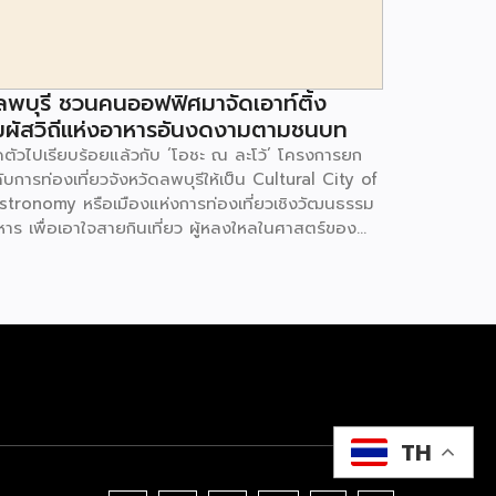
ลพบุรี ชวนคนออฟฟิศมาจัดเอาท์ติ้ง
มผัสวิถีแห่งอาหารอันงดงามตามชนบท
ิดตัวไปเรียบร้อยแล้วกับ ‘โอชะ ณ ละโว้’ โครงการยก
ับการท่องเที่ยวจังหวัดลพบุรีให้เป็น Cultural City of
stronomy หรือเมืองแห่งการท่องเที่ยวเชิงวัฒนธรรม
หาร เพื่อเอาใจสายกินเที่ยว ผู้หลงใหลในศาสตร์ของ
หาร และกลุ่มองค์กรที่ต้องการจัดประชุมสัมมนาในรูป
บสร้างสรรค์ โครงการ ‘โอชะ ณ ละโว้’ ได้มีการพัฒนา
นทางท่องเที่ยวเชิงอาหารตามรอยประวัติศาสตร์ เรียนรู้
ฒนธรรม 300 – 3,000 ปี ที่สืบทอดจากรุ่นสู่รุ่นจนถึง
ปัจจุบัน ซึ่งเน้นการพัฒนาโปรแกรมท่องเที่ยวชุมชน
ฒนธรรม-อาหารในพื้นที่ชุมชนไทยเบิ้ง ตำบลโคกสลุง,
มชนเขาสมอคอน, ชุมชนไทยพวนบ้านทราย, ชุมชน
าวงพระจันทร์, บ้านสวนขวัญ ตำบลมหาสอน โด
ีไฮไลท์คือการพัฒนาเชฟชุมชน เชฟรุ่นใหม่ ร่วมกับเชฟ
TH
นครูอย่างเชฟกระทะเหล็ก ชุมพล แจ้ง ไพร เพื่อรังสรรค์