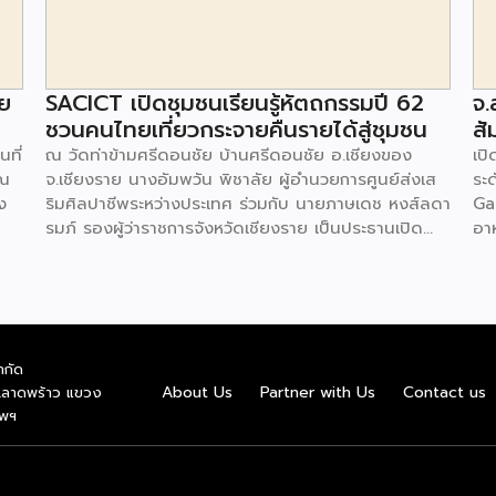
วย
SACICT เปิดชุมชนเรียนรู้หัตถกรรมปี 62
จ.
ชวนคนไทยเที่ยวกระจายคืนรายได้สู่ชุมชน
สั
นที่
ณ วัดท่าข้ามศรีดอนชัย บ้านศรีดอนชัย อ.เชียงของ
เป
วณ
จ.เชียงราย นางอัมพวัน พิชาลัย ผู้อำนวยการศูนย์ส่งเส
ระด
ง
ริมศิลปาชีพระหว่างประเทศ ร่วมกับ นายภาษเดช หงส์ลดา
Ga
รมภ์ รองผู้ว่าราชการจังหวัดเชียงราย เป็นประธานเปิด
อา
่
ชุมชนหัตถกรรมปี 2562 โครงการของศูนย์ส่งเสริมศิลปา
อา
บ
ชีพระหว่างประเทศ (องค์การมหาชน) หรือ SACICT ที่มุ่ง
แบ
การส่งเสริมสนับสนุนให้เกิดการพัฒนาจากชุมชนที่มีครู
เส้
ถือ
ศิลป์ของแผ่นดิน ครูช่างศิลปหัตถกรรม และทายาทช่าง
วั
 มี
ศิลปหัตกรรม ให้เป็นแหล่งเรียนรู้งานหัตถกรรมที่มี
ยุค
ำกัด
ด
คุณภาพ ขยายให้เกิดการรวมกลุ่มของคนในชุมชนที่มีองค์
วั
About Us
Partner with Us
Contact us
.ลาดพร้าว แขวง
ะ
ความรู้ภูมิปัญญางานหัตถกรรมได้ร่วมมือร่วมใจอนุรักษ์
ชุ
ทพฯ
ข้า
สืบสานทักษะ และฝีมือเชิงช่างอันเป็นอัตลักษณ์ของท้อง
เข
มี
ถิ่น ชุมชนหัตถกรรมยังเป็นแหล่งเรียนรู้งานหัตถกรรม
ยม
ผนวกกับการจัดกิจกรรมการท่องเที่ยวเชิงสร้างสรรค์ โดย
ชั้