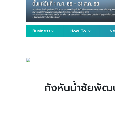
Business
How-To
N
กังหันน้ำชัยพัฒ