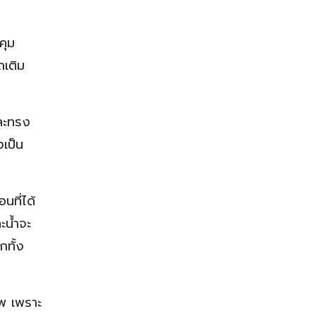
คุม
ถเติม
ละทรง
งเป็น
นที่ได้
ะน้ำจะ
กทั้ง
าพ เพราะ