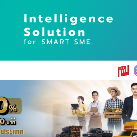
earch
r: