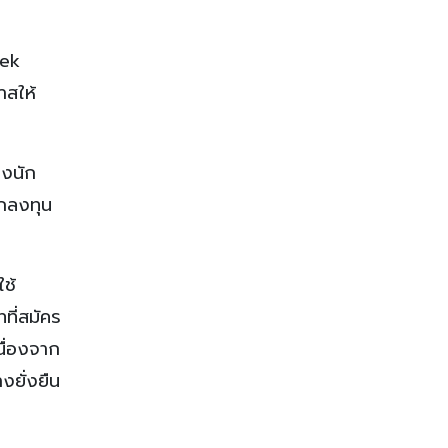
eek
าสให้
องนัก
ักลงทุน
ใช้
ที่สมัคร
นื่องจาก
งยั่งยืน