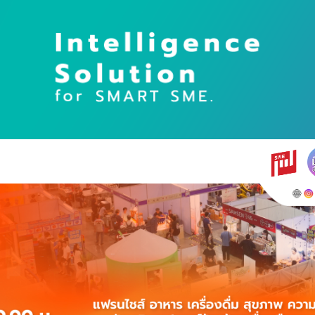
earch
r: