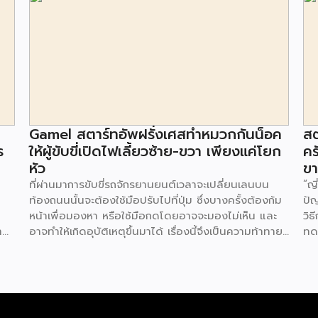
Gamel สตาร์ทอัพฝรั่งเศสทำหมวกกันน็อค
สต
ร
ให้ผู้ขับขี่เปิดไฟเลี้ยวซ้าย-ขวา เพียงแค่โยก
คร
หัว
ข
ที่ผ่านมาการขับขี่รถจักรยานยนต์เวลาจะเปลี่ยนเลนบน
“ญี
ท้องถนนนั้นจะต้องใช้มือปรับไปที่ปุ่ม ซึ่งบางครั้งต้องก้ม
ปั
หน้าเพื่อมองหา หรือใช้มือกดโดยอาจจะมองไม่เห็น และ
วิธ
าง
อาจทำให้เกิดอุบัติเหตุขึ้นมาได้ เรื่องนี้จึงเป็นความท้าทาย
ทด
ู่
ของ Gamel สตาร์ทอัพสัญชาติฝรั่งเศสที่พัฒนาหมวก
เทค
ี่
กันน็อค ที่มาพร้อมกับสัญญาณไฟทั้งด้านหน้า และด้าน
ผ่า
หลังของหมวก ผ่านการใช้งานแบบง่ายแค่โยกศีรษะไปทาง
ช่
ห่ง
ซ้าย หรือทางขวา สัญญาณไฟก็จะปรากฏขึ้น แจ้งให้ผู้ขับ
ร้
าน
รถบนท้องถนนได้รับรู้ สำหรับตัวหมวกสามารถใช้งานเป็น
พั