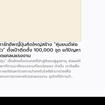
าร์ทอัพญี่ปุ่นคิดใหญ่สร้าง “หุ่นยนต์พ่อ
ัว” ตั้งเป้าติดตั้ง 100,000 จุด แก้ปัญหา
าดแคลนแรงงาน
่ปุ่น” เป็นอีกหนึ่งประเทศที่เข้าสู่สังคมผู้สูงอายุ ส่งผลให้
ญหาที่ตามมาคือแรงงานที่ลดน้อยลง ดังนั้น เราจึงเห็น
ีการแก้ปัญหาโดยการนำเทคโนโลยีเข้ามาช่วยเพื่อ
แทนการขาดหายไปของแรงงาน ธุรกิจที่มีการนำ
โนโลยีเข้ามาใช้ย่อมมีธุรกิจร้านอาหารอยู่ในนั้น โดยที่
นมา ร้านอาหารในประเทศญี่ปุ่นมีการนำหุ่นยนต์เข้ามา
วยเสิร์ฟอาหาร ตลอดจนทำหน้าที่เป็นพนักงานเสิร์ฟใน
าน มาคราวนี้สตาร์ทอัพ New Innovations ทำการ
ฒนา Cooking Robot หรือหุ่นยนต์พ่อครัวออกมาทำ