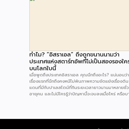
ทำไม? “อิสราเอล” ถึงถูกขนานนามว่า
ประเทศแห่งสตาร์ทอัพที่ไม่เป็นสองรองใค
บนโลกใบนี้
เมื่อพูดถึงประเทศอิสราเอล คุณนึกถึงอะไร? แน่นอนว่า
เรื่องแรกที่นึกถึงคงหนีไม่พ้นภาพความขัดแย้งเรื่องดิน
แดนที่มีกับปาเลสไตน์ที่กินระยะเวลายาวนานมาหลายชั่ว
อายุคน และไม่มีใครรู้ว่าปัญหานี้จะจบลงเมื่อไหร่ หรือบ
คนอาจจะไม่รู้จักอิสราเอลเลยด้วยซ้ำ คงเป็นประเทศที่อย
ห่างไกล และไม่ค่อยน่าเดินทางไปสักเท่าไหร่ แต่ประเทศท
ถูกมองข้ามนี้ รู้หรือไม่ว่า อิสราเอล ถูกขนานนามเป็น
ประเทศแห่งสตาร์ทอัพเลยทีเดียว เรียกได้ว่าเป็นเมืองแ
นวัตกรรมเลยก็ว่าได้ อิสราเอลมีประชากรมากกว่า 9 ล้