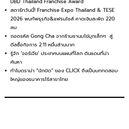
DBD Thailand Franchise Award
สตาร์ทวันนี้! Franchise Expo Thailand & TESE
2026 พบทัพธุรกิจ&แฟรนไชส์ คาดเงินสะพัด 220
ลบ.
ถอดรหัส Gong Cha จากร้านชานมไข่มุกเล็กๆ สู่
ดีลซื้อกิจการ 2.11 หมื่นล้านบาท
รู้จัก ‘จอร์เจีย’ ประเทศบนแผนที่โลก ดินแดนที่น่า
ค้นหา
ทำไมดราม่า “นักบิด” ของ CLICX ถึงเป็นบททดสอบ
ใหญ่ของธนาคารไร้สาขาไทย