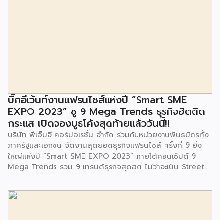
ประเวศ เขตประเวศ กรุงเทพมหานคร ทั้งนี้โครงการปรับปรุงสถาน
ที่เรียนรู้ ศูนย์พัฒนาเด็กเล็กก่อนวัยเรียน ชุมชนเกาะมุสลิม ตั้งอยู่
ในซอยอ่อนนุช 86 ดำเนินการขึ้นเพื่อเพิ่มพื้นที่การเรียนรู้เพิ่มเติม
นอกห้องเรียน และใช้เป็นสถานที่จัดกิจกรรมของศูนย์เด็กเล็กฯ
ตลอดจนใช้เป็นพื้นที่จัดกิจกรรมต่างๆ ของชุมชน นอกจากนั้นยัง
มีการมอบตุ๊กตาและของเล่นเพื่อส่งเสริมพัฒนาการเรียนรู้และ
พัฒนาการกล้ามเนื้อมัดเล็กของเด็กด้วย โดยมีผู้แทนจาก
สำนักงานเขตประเวศ ผู้แทนจากศูนย์กำจัดมูลฝอยอ่อนนุช ตลอด
จนประชาชนในชุมชนและพื้นที่ใกล้เคียง รวมถึงคณะครู ผู้ปกครอง
บิ๊กอีเว้นท์งานแฟรนไชส์แห่งปี “Smart SME
และนักเรียนจากศูนย์พัฒนาเด็กเล็กก่อนวัยเรียน ชุมชนเกาะมุสลิม
EXPO 2023” ชู 9 Mega Trends ธุรกิจฮิตติด
ร่วมเป็นเกียรติในพิธีดังกล่าว โครงการกำจัดมูลฝอยด้วยวิธีการ
กระแส เปิดจองบูธโค้งสุดท้ายแล้ววันนี้!!
เผาไหม้ฯ ยังมีกิจกรรมเพื่อสังคมหรือ CSR อื่นๆ อีกมากมาย กับ
บริษัท พีเอ็มจี คอร์ปอเรชั่น จำกัด ร่วมกับหน่วยงานพันธมิตรทั้ง
ชุมชนรอบๆ พื้นที่โครงการอย่างต่อเนื่อง อาทิ การลงพื้นที่
ภาครัฐและเอกชน จัดงานสุดยอดธุรกิจแฟรนไชส์ ครั้งที่ 9 ยิ่ง
ประชาสัมพันธ์ […]
ใหญ่แห่งปี “Smart SME EXPO 2023” ภายใต้คอนเซ็ปต์ 9
Mega Trends รวม 9 เทรนด์ธุรกิจสุดฮิต ไม่ว่าจะเป็น Street
Food Trends, Technology Trends, Customer Service
Trends, Coffee & Beverage Trends, Education Trends,
Health & Wellness Trends, E-Commerce Trends,
Beauty Trends และ Franchise Trends จัดเต็มธุรกิจแฟรน