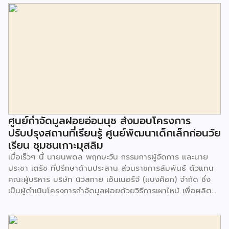
ศูนย์กำจัดมูลฝอยอ่อนนุช ส่งมอบโครงการ
ปรับปรุงสถานที่เรียนรู้ ศูนย์พัฒนาเด็กเล็กก่อนวัย
เรียน ชุมชนเกาะมุสลิม
เมื่อเร็วๆ นี้ นายนพดล พฤกษะวัน กรรมการผู้จัดการ และนาย
ประชา เตรัช ที่ปรึกษาด้านประสาน ส่วนราชการสัมพันธ์ ตัวแทน
คณะผู้บริหาร บริษัท นิวสกาย เอ็นเนอร์จี (แบงค็อก) จํากัด ซึ่ง
เป็นผู้ดำเนินโครงการกำจัดมูลฝอยด้วยวิธีการเผาไหม้ เพื่อผลิต
พลังงานไฟฟ้า ขนาดไม่น้อยกว่า 1,000 ตันต่อวัน ศูนย์กำจัด
มูลฝอยอ่อนนุช เป็นประธานในพิธีส่งมอบโครงการปรับปรุงสถาน
ที่เรียนรู้ ศูนย์พัฒนาเด็กเล็ก ก่อนวัยเรียน ชุมชนเกาะมุสลิม แขวง