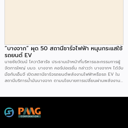
ไชส์เด่นดังพาเหรดมาให้เลือกลงทุนหลายระดับร่วม 250 บูธ ใน
งบลงทุนเริ่มต้นหลักพัน หลักหมื่น ไปจนถึงหลักล้าน นอกจากนี้
ยังมีกิจกรรมเจรจาจับคู่ธุรกิจทั้งในและต่างประเทศ สินเชื่อ
ดอกเบี้ยต่ำสำหรับเอสเอ็มอีจากสถาบันการเงินชั้นนำมากมาย
พร้อมโซลูชั่นส์ดี […]
“บางจาก” ผุด 50 สถานีชาร์จไฟฟ้า หนุนกระแสใช้
รถยนต์ EV
นายชัยวัฒน์ โควาวิสารัช ประธานเจ้าหน้าที่บริหารและกรรมการผู้
จัดการใหญ่ บมจ. บางจาก คอร์ปอเรชั่น กล่าวว่า บางจากฯ ได้จับ
มือกับเอ็มจี เปิดสถานีชาร์จรถยนต์พลังงานไฟฟ้าหรือรถ EV ใน
สถานีบริการน้ำมันบางจาก ตามนโยบายการเปลี่ยนผ่านพลังงาน
ที่จะนำไทยสู่การใช้พลังงานสะอาด เพื่อคุณภาพชีวิตและสิ่ง
แวดล้อมที่ยั่งยืน .ที่ผ่านมา บางจากฯ ได้ขยายสถานีชาร์จรถ EV
ภายในสถานีบริการน้ำมันบางจากอย่างต่อเนื่องเพื่ออำนวยความ
สะดวกให้ผู้ใช้รถ EV ที่เพิ่มขึ้น สำหรับความร่วมมือครั้งนี้ จะทำให้
สถานีบริการน้ำมันบางจากมีสถานีชาร์จรถ EV ทั้งในกรุงเทพฯ
และต่างจังหวัด ครอบคลุมทั่วประเทศ .โดยความร่วมมือครั้งนี้
เป็นการติดตั้งสถานีชาร์จรถยนต์พลังงานไฟฟ้า เพื่อรองรับการ