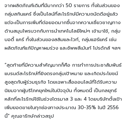
จากผลิตภัณฑ์เดิมที่มีมากกว่า 50 รายการ ทั้งในส่วนของ
กลุ่มสกินแคร์ ซึ่งเป็นไลน์ที่สะโรรักษ์มีความถนัดดีอยู่แล้ว
แต่จะเป็นการเพิ่มที่ต่อยอดมากขึ้นจากความเชี่ยวชาญทาง
ด้านสมุนไพรบวกกับการนำเทคโนโลยีใหม่ๆ เข้ามาใช้, กลุ่ม
บอดี้ แคร์ ทั้งในส่วนของสลิมและไวท์, กลุ่มแฮร์แคร์ เช่น
ผลิตภัณฑ์แก้ปัญหาผมร่วง และซัพพลีเม้นท์ โปรดักส์ ฯลฯ
“สุดท้ายที่มีความสำคัญมากก็คือ การทำการประชาสัมพันธ์
แบรนด์สะโรรักษ์ที่ยิงตรงกลุ่มเป้าหมาย และเกิดประโยชน์
สูงสุดกับผู้ร่วมธุรกิจ โดยเฉพาะสื่อออนไลน์ที่ได้รับความ
นิยมจากผู้บริโภคยุคใหม่ในปัจจุบัน ทั้งหมดนี้ เป็นกลยุทธ์
หลักที่สะโรรักษ์ใช้ในช่วงไตรมาส 3 และ 4 โดยบริษัทตั้งเป้า
เพิ่มยอดขายในทุกช่องทางประมาณ 30-35% ในปี 2556
นี้” คุณอารักษ์กล่าวสรุป