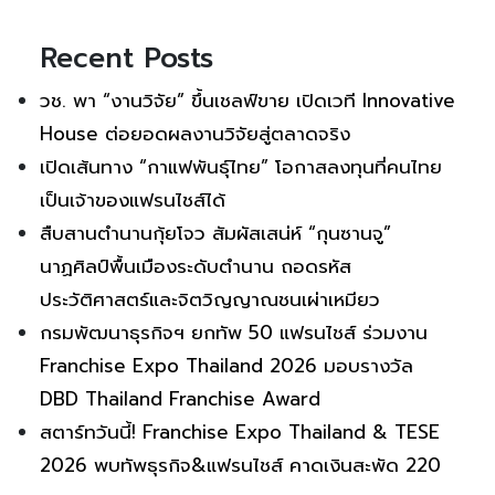
Recent Posts
วช. พา “งานวิจัย” ขึ้นเชลฟ์ขาย เปิดเวที Innovative
House ต่อยอดผลงานวิจัยสู่ตลาดจริง
เปิดเส้นทาง “กาแฟพันธุ์ไทย” โอกาสลงทุนที่คนไทย
เป็นเจ้าของแฟรนไชส์ได้
สืบสานตำนานกุ้ยโจว สัมผัสเสน่ห์ “กุนซานจู”
นาฏศิลป์พื้นเมืองระดับตำนาน ถอดรหัส
ประวัติศาสตร์และจิตวิญญาณชนเผ่าเหมียว
กรมพัฒนาธุรกิจฯ ยกทัพ 50 แฟรนไชส์ ร่วมงาน
Franchise Expo Thailand 2026 มอบรางวัล
DBD Thailand Franchise Award
สตาร์ทวันนี้! Franchise Expo Thailand & TESE
2026 พบทัพธุรกิจ&แฟรนไชส์ คาดเงินสะพัด 220