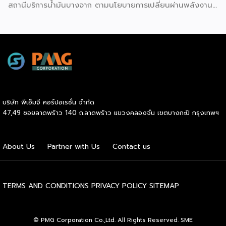
สถานีบริการน้ำมันบางจาก ตามนโยบายการเปลี่ยนผ่านพลังงาน
ที่จะนำไทยสู่การใช้พลังงานสะอาด เพื่อคุณภาพชีวิตและสิ่ง
แวดล้อมที่ยั่งยืน .ที่ผ่านมา บางจากฯ ได้ขยายสถานีชาร์จรถ EV
ภายในสถานีบริการน้ำมันบางจากอย่างต่อเนื่องเพื่ออำนวยความ
สะดวกให้ผู้ใช้รถ EV ที่เพิ่มขึ้น สำหรับความร่วมมือครั้งนี้ จะทำให้
สถานีบริการน้ำมันบางจากมีสถานีชาร์จรถ EV ทั้งในกรุงเทพฯ
และต่างจังหวัด ครอบคลุมทั่วประเทศ .โดยความร่วมมือครั้งนี้
เป็นการติดตั้งสถานีชาร์จรถยนต์พลังงานไฟฟ้า เพื่อรองรับการ
เติบโตของตลาดรถยนต์พลังงานไฟฟ้าภายในประเทศ โดยติดตั้ง
บริษัท พีเอ็มจี คอร์ปอเรชั่น จำกัด
สถานีชาร์จรถยนต์ไฟฟ้า “MG Super Charge” ในสถานีบริการ
47,49 ซอยลาดพร้าว 140 ถ.ลาดพร้าว แขวงคลองจั่น เขตบางกะปิ กรุงเทพฯ
น้ำมันบางจาก ครอบคลุมทั้งในเขตกรุงเทพฯ นนทบุรีและ
สมุทรปราการ ซึ่งในระยะเริ่มต้น มีเป้าหมายที่จะติดตั้งทั้งสิ้น 50
แห่งภายในปีนี้ และคาดการณ์ว่าจะเริ่มเปิดให้บริการได้ประมาณ
About Us
Partner with Us
Contact us
เดือนตุลาคมเป็นต้นไป .ด้านนายจาง ไห่โป กรรมการผู้จัดการ
บริษัท เอสเอไอซี มอเตอร์ – ซีพี จำกัด และ บริษัท […]
TERMS AND CONDITIONS
PRIVACY POLICY
SITEMAP
© PMG Corporation Co.,Ltd. All Rights Reserved. SME