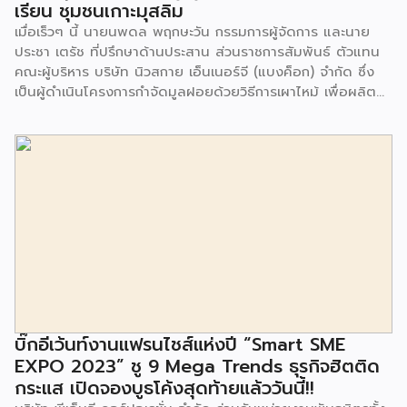
เรียน ชุมชนเกาะมุสลิม
เมื่อเร็วๆ นี้ นายนพดล พฤกษะวัน กรรมการผู้จัดการ และนาย
ประชา เตรัช ที่ปรึกษาด้านประสาน ส่วนราชการสัมพันธ์ ตัวแทน
คณะผู้บริหาร บริษัท นิวสกาย เอ็นเนอร์จี (แบงค็อก) จํากัด ซึ่ง
เป็นผู้ดำเนินโครงการกำจัดมูลฝอยด้วยวิธีการเผาไหม้ เพื่อผลิต
พลังงานไฟฟ้า ขนาดไม่น้อยกว่า 1,000 ตันต่อวัน ศูนย์กำจัด
มูลฝอยอ่อนนุช เป็นประธานในพิธีส่งมอบโครงการปรับปรุงสถาน
ที่เรียนรู้ ศูนย์พัฒนาเด็กเล็ก ก่อนวัยเรียน ชุมชนเกาะมุสลิม แขวง
ประเวศ เขตประเวศ กรุงเทพมหานคร ทั้งนี้โครงการปรับปรุงสถาน
ที่เรียนรู้ ศูนย์พัฒนาเด็กเล็กก่อนวัยเรียน ชุมชนเกาะมุสลิม ตั้งอยู่
ในซอยอ่อนนุช 86 ดำเนินการขึ้นเพื่อเพิ่มพื้นที่การเรียนรู้เพิ่มเติม
นอกห้องเรียน และใช้เป็นสถานที่จัดกิจกรรมของศูนย์เด็กเล็กฯ
ตลอดจนใช้เป็นพื้นที่จัดกิจกรรมต่างๆ ของชุมชน นอกจากนั้นยัง
มีการมอบตุ๊กตาและของเล่นเพื่อส่งเสริมพัฒนาการเรียนรู้และ
พัฒนาการกล้ามเนื้อมัดเล็กของเด็กด้วย โดยมีผู้แทนจาก
สำนักงานเขตประเวศ ผู้แทนจากศูนย์กำจัดมูลฝอยอ่อนนุช ตลอด
จนประชาชนในชุมชนและพื้นที่ใกล้เคียง รวมถึงคณะครู ผู้ปกครอง
บิ๊กอีเว้นท์งานแฟรนไชส์แห่งปี “Smart SME
และนักเรียนจากศูนย์พัฒนาเด็กเล็กก่อนวัยเรียน ชุมชนเกาะมุสลิม
EXPO 2023” ชู 9 Mega Trends ธุรกิจฮิตติด
ร่วมเป็นเกียรติในพิธีดังกล่าว โครงการกำจัดมูลฝอยด้วยวิธีการ
กระแส เปิดจองบูธโค้งสุดท้ายแล้ววันนี้!!
เผาไหม้ฯ ยังมีกิจกรรมเพื่อสังคมหรือ CSR อื่นๆ อีกมากมาย กับ