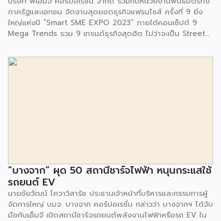
บริษัท พีเอ็มจี คอร์ปอเรชั่น จำกัด ร่วมกับหน่วยงานพันธมิตรทั้ง
ชุมชนรอบๆ พื้นที่โครงการอย่างต่อเนื่อง อาทิ การลงพื้นที่
ภาครัฐและเอกชน จัดงานสุดยอดธุรกิจแฟรนไชส์ ครั้งที่ 9 ยิ่ง
ประชาสัมพันธ์ […]
ใหญ่แห่งปี “Smart SME EXPO 2023” ภายใต้คอนเซ็ปต์ 9
Mega Trends รวม 9 เทรนด์ธุรกิจสุดฮิต ไม่ว่าจะเป็น Street
Food Trends, Technology Trends, Customer Service
Trends, Coffee & Beverage Trends, Education Trends,
Health & Wellness Trends, E-Commerce Trends,
Beauty Trends และ Franchise Trends จัดเต็มธุรกิจแฟรน
ไชส์เด่นดังพาเหรดมาให้เลือกลงทุนหลายระดับร่วม 250 บูธ ใน
งบลงทุนเริ่มต้นหลักพัน หลักหมื่น ไปจนถึงหลักล้าน นอกจากนี้
ยังมีกิจกรรมเจรจาจับคู่ธุรกิจทั้งในและต่างประเทศ สินเชื่อ
ดอกเบี้ยต่ำสำหรับเอสเอ็มอีจากสถาบันการเงินชั้นนำมากมาย
พร้อมโซลูชั่นส์ดี […]
“บางจาก” ผุด 50 สถานีชาร์จไฟฟ้า หนุนกระแสใช้
รถยนต์ EV
นายชัยวัฒน์ โควาวิสารัช ประธานเจ้าหน้าที่บริหารและกรรมการผู้
จัดการใหญ่ บมจ. บางจาก คอร์ปอเรชั่น กล่าวว่า บางจากฯ ได้จับ
มือกับเอ็มจี เปิดสถานีชาร์จรถยนต์พลังงานไฟฟ้าหรือรถ EV ใน