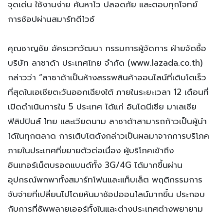
จุดเด่น ใช้งานง่าย ค้นหาไว ปลอดภัย และตอบทุกโจทย์
การช้อปผ่านสมาร์ทดีไวซ์
คุณชาญชัย อัครเวทวัฒนา กรรมการผู้จัดการ ฝ่ายจัดซื้อ
บริษัท ลาซาด้า ประเทศไทย จำกัด (www.lazada.co.th)
กล่าวว่า “ลาซาด้าเป็นห้างสรรพสินค้าออนไลน์ที่เติบโตเร็ว
ที่สุดในเอเชียตะวันออกเฉียงใต้ ภายในระยะเวลา 12 เดือนที่
เปิดดำเนินการใน 5 ประเทศ ได้แก่ อินโดนีเซีย มาเลเซีย
ฟิลิปปินส์ ไทย และเวียดนาม ลาซาด้าสามารถก้าวเป็นผู้นำ
ได้ในทุกตลาด การเติบโตดังกล่าวเป็นผลมาจากการบริโภค
ภายในประเทศที่ขยายตัวต่อเนื่อง ผู้บริโภคเข้าถึง
อินเทอร์เน็ตบรอดแบนด์ทั้ง 3G/4G ได้มากขึ้นผ่าน
อุปกรณ์พกพาทั้งสมาร์ทโฟนและแท็บเล็ต พฤติกรรมการ
จับจ่ายที่เปลี่ยนไปโดยหันมาช้อปออนไลน์มากขึ้น ประกอบ
กับการที่ซัพพลายเออร์ทั้งในและต่างประเทศต่างพยายาม