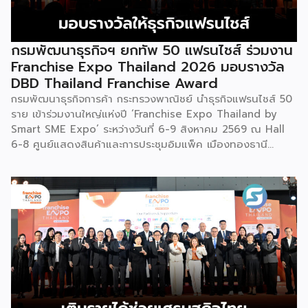
วิจัยที่อยู่ในห้องแล็บ โดยสินค้าที่นำมาโชว์ในบูธจึงเป็นผลิตภัณฑ์
ที่ “พร้อมขาย” แล้วจริงๆ บางแบรนด์ขายออนไลน์ บางแบรนด์
ขายเฉพาะหน้าร้าน นอกจากนี้ ยังมีการสาธิตนำผลิตภัณฑ์ไป
กรมพัฒนาธุรกิจฯ ยกทัพ 50 แฟรนไชส์ ร่วมงาน
แปรรูปเป็นเมนูอาหาร-เครื่องดื่มให้ผู้ร่วมงานเห็นวิธีใช้งานจริง
Franchise Expo Thailand 2026 มอบรางวัล
โดยนำ ‘น้ำผึ้ง’ ที่ไม่ได้นำมาวางขายแบบเดิม ๆ แต่แปรรูปเป็น
DBD Thailand Franchise Award
เครื่องดื่มสเลอปี้ให้ผู้ร่วมงานได้ชิมสดๆ หน้าบูธ เพื่อดึงดูดและ
กรมพัฒนาธุรกิจการค้า กระทรวงพาณิชย์ นำธุรกิจแฟรนไชส์ 50
สร้างประสบการณ์ให้คนในงานได้ทดลองสัมผัสสินค้าจริง และหาก
ราย เข้าร่วมงานใหญ่แห่งปี ‘Franchise Expo Thailand by
ใครสนใจก็สามารถซื้อ หัวเชื้อ กลับไปทำเครื่องดื่มต่อเองที่บ้านได้
Smart SME Expo’ ระหว่างวันที่ 6-9 สิงหาคม 2569 ณ Hall
เช่นกัน […]
6-8 ศูนย์แสดงสินค้าและการประชุมอิมแพ็ค เมืองทองธานี
พร้อมจัดพิธีมอบรางวัล DBD Thailand Franchise Award
2026 ให้แก่ผู้ประกอบธุรกิจแฟรนไชส์ที่อยู่ในการส่งเสริมสนับสนุน
ของกรมฯ นายพูนพงษ์ นัยนาภากรณ์ อธิบดีกรมพัฒนาธุรกิจ
การค้า กระทรวงพาณิชย์ เปิดเผยภายหลังเป็นประธานเปิดงาน
“งานแฟรนไชส์ เอ็กซ์โป ไทยแลนด์ บาย สมาร์ท เอสเอ็มอี เอ็กซ์
โป (Franchise Expo Thailand by Smart SME Expo)” ซึ่ง
เป็นงานแสดงธุรกิจแฟรนไชส์ชั้นนำที่จัดขึ้นโดย บริษัท พีเอ็มจี
คอร์ปอเรชัน จำกัด เพื่อยกระดับศักยภาพของผู้ประกอบการและ
เจ้าของธุรกิจที่ต้องการขยายกิจการผ่านระบบแฟรนไชส์ […]