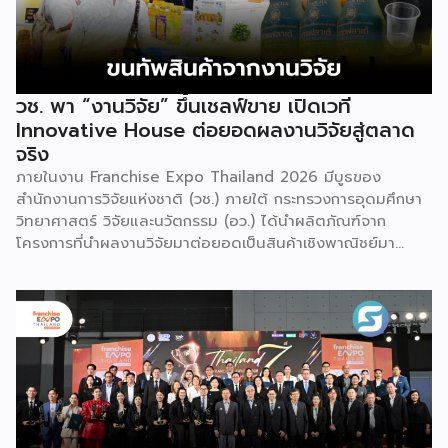
วช. พา “งานวิจัย” ขึ้นเชลฟ์ขาย เปิดเวที
Innovative House ต่อยอดผลงานวิจัยสู่ตลาด
จริง
ภายในงาน Franchise Expo Thailand 2026 มีบูธของ
สำนักงานการวิจัยแห่งชาติ (วช.) ภายใต้ กระทรวงการอุดมศึกษา
วิทยาศาสตร์ วิจัยและนวัตกรรม (อว.) ได้นำผลิตภัณฑ์จาก
โครงการที่นำผลงานวิจัยมาต่อยอดเป็นสินค้าเชิงพาณิชย์มา
แสดง พร้อมจัดจำหน่ายให้กับผู้ที่สนใจได้เลือกซื้อ สำหรับ วช.
มีภารกิจหลัก คือการให้ทุนวิจัย ดูแลเรื่องการวิจัยในภาพรวม รวม
ถึงการให้รางวัล และสนับสนุนนักวิจัย ตั้งแต่ระดับเยาวชนไปจนถึง
นักวิจัยอาวุโส แน่นอนว่านี่เป็นหน่วยงานผู้อยู่เบื้องหลังงานวิจัย
ไทยตั้งแต่ต้นน้ำยันปลายน้ำ กิจกรรมที่นำมาจัดแสดงในบูธ
ครั้งนี้เป็นส่วนหนึ่งของทุนที่ วช. สนับสนุนภายใต้ชุดโครงการ
Innovative House ซึ่งมีเป้าหมายชัดเจน คือการแนะแนวและ
สนับสนุนให้ผู้ประกอบการนำนวัตกรรมที่ต่อยอดมาจากงานวิจัย
ไปพัฒนาต่อจนสามารถขายได้จริงในเชิงพาณิชย์ ไม่ใช่แค่งาน