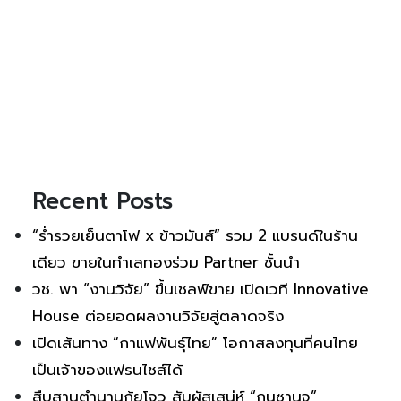
Recent Posts
“ร่ำรวยเย็นตาโฟ x ข้าวมันส์” รวม 2 แบรนด์ในร้าน
เดียว ขายในทำเลทองร่วม Partner ชั้นนำ
วช. พา “งานวิจัย” ขึ้นเชลฟ์ขาย เปิดเวที Innovative
House ต่อยอดผลงานวิจัยสู่ตลาดจริง
เปิดเส้นทาง “กาแฟพันธุ์ไทย” โอกาสลงทุนที่คนไทย
เป็นเจ้าของแฟรนไชส์ได้
สืบสานตำนานกุ้ยโจว สัมผัสเสน่ห์ “กุนซานจู”