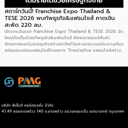
สตาร์ทวันนี้! Franchise Expo Thailand &
TESE 2026 พบทัพธุรกิจ&แฟรนไชส์ คาดเงิน
สะพัด 220 ลบ.
เปิดงานวันแรก Franchise Expo Thailand & TESE 2026 จัด
ใหญ่จัดเต็มด้วยทัพธุรกิจ&แฟรนไชส์ ซัพพลายเออร์สินค้า
ศักยภาพและโมเดลธุรกิจสร้างอาชีพไว้อย่างครบวงจรในงานเดียว
พร้อมแนวร่วมแฟรนไชส์โครงการ “ไทยช่วยไทย แฟรนไชส์สร้าง
อาชีพ พลัส” ที่รัฐช่วยจ่ายค่าแฟรนไชส์ 50% มาเสริมทัพในงาน
รวมกว่า 250 บูธ บนพื้นที่ 15,000 ตารางเมตร หวังเป็นทาง
เลือกสร้างรายได้เพิ่มและพยุงเศรษฐกิจไทยให้ฟื้นตัว เสิร์ฟครบ
จบในงานด้วยสินเชื่อ และทำเลทองทั่วประเทศ พร้อมเสวนาให้
ความรู้โดยผู้ทรงคุณวุฒิคับคั่ง และกิจกรรมเจรจาจับคู่ธุรกิจทั้งใน
และต่างประเทศ งานจัดต่อเนื่องระหว่างวันที่ 6-9 สิงหาคมนี้ ที่
ฮอลล์ 6-8 อิมแพ็คเมืองทองธานี คาดเม็ดเงินสะพัดในงานราว
220 ล้านบาท นายพูนพงษ์ นัยนาภากรณ์ อธิบดีกรมพัฒนา
บริษัท พีเอ็มจี คอร์ปอเรชั่น จำกัด
ธุรกิจการค้า กระทรวงพาณิชย์ กล่าวว่า งาน ” Franchise Expo
47,49 ซอยลาดพร้าว 140 ถ.ลาดพร้าว แขวงคลองจั่น เขตบางกะปิ กรุงเทพฯ
Thailand & Thailand E-Commerce Selection Expo
(TESE 2026) เป็นเวทีแสดงธุรกิจแฟรนไชส์และโซลูชั่นส์แบบครบ
วงจร […]