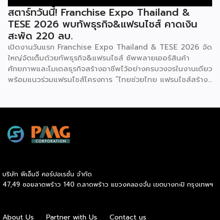
สตาร์ทวันนี้! Franchise Expo Thailand &
TESE 2026 พบทัพธุรกิจ&แฟรนไชส์ คาดเงิน
สะพัด 220 ลบ.
เปิดงานวันแรก Franchise Expo Thailand & TESE 2026 จัด
ใหญ่จัดเต็มด้วยทัพธุรกิจ&แฟรนไชส์ ซัพพลายเออร์สินค้า
ศักยภาพและโมเดลธุรกิจสร้างอาชีพไว้อย่างครบวงจรในงานเดียว
พร้อมแนวร่วมแฟรนไชส์โครงการ “ไทยช่วยไทย แฟรนไชส์สร้าง
อาชีพ พลัส” ที่รัฐช่วยจ่ายค่าแฟรนไชส์ 50% มาเสริมทัพในงาน
รวมกว่า 250 บูธ บนพื้นที่ 15,000 ตารางเมตร หวังเป็นทาง
เลือกสร้างรายได้เพิ่มและพยุงเศรษฐกิจไทยให้ฟื้นตัว เสิร์ฟครบ
จบในงานด้วยสินเชื่อ และทำเลทองทั่วประเทศ พร้อมเสวนาให้
ความรู้โดยผู้ทรงคุณวุฒิคับคั่ง และกิจกรรมเจรจาจับคู่ธุรกิจทั้งใน
และต่างประเทศ งานจัดต่อเนื่องระหว่างวันที่ 6-9 สิงหาคมนี้ ที่
ฮอลล์ 6-8 อิมแพ็คเมืองทองธานี คาดเม็ดเงินสะพัดในงานราว
220 ล้านบาท นายพูนพงษ์ นัยนาภากรณ์ อธิบดีกรมพัฒนา
บริษัท พีเอ็มจี คอร์ปอเรชั่น จำกัด
ธุรกิจการค้า กระทรวงพาณิชย์ กล่าวว่า งาน ” Franchise Expo
47,49 ซอยลาดพร้าว 140 ถ.ลาดพร้าว แขวงคลองจั่น เขตบางกะปิ กรุงเทพฯ
Thailand & Thailand E-Commerce Selection Expo
(TESE 2026) เป็นเวทีแสดงธุรกิจแฟรนไชส์และโซลูชั่นส์แบบครบ
วงจร […]
About Us
Partner with Us
Contact us