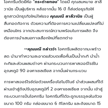
ไอศกรีมตัดยี่ห้อ “
กระต่ายทอง
” โดยมี คุณสมหมาย สาลี
วานิช เป็นผู้บริหาร หลังจากนั้น 16 ปี ก็ส่งต่อธุรกิจให้
ลูกสาวนักธุรกิจใหม่ไฟแรง
คุณมณี สาลีวานิช
เป็นผู้
สืบทอดกิจการ ด้วยความที่ต้องการความเปลี่ยนแปลงที่ไม่
เหมือนใคร จากประสบการณ์ความพร้อมในการผลิต จึง
ต้องการนำเสนอทางเลือกใหม่ที่แตกต่าง
++
คุณมณี กล่าวว่า
ไอศกรีมผลิตจากมะพร้าว
สด นำมาทำความสะอาดแล้วบดเพื่อคั้นเป็นน้ำกะทิ นำน้ำ
กะทิและส่วนผสมต่างๆ ผ่านกระบวนการพาสเจอร์ไรซ์ใน
อุณหภูมิ 90 องศาเซลเซียส จากนั้นผ่านกระบวน
การพาสเจอร์ไรซ์ต่อด้วยเครื่องโฮโมจีไนซ์ นำส่วนผสมที่ได้
ผ่านเข้าสู่ถังปรับอุณหภูมิที่ 2 องศาเซลเซียส จากนั้น เข้าสู่
กระบวนการปั่นไอศกรีม ไอศกรีมที่ได้จะถูกบรรจุลงในถ้วย
ขนาด 100 กรัม กล่องขนาด 6 กิโลกรัม และถังขนาด 15