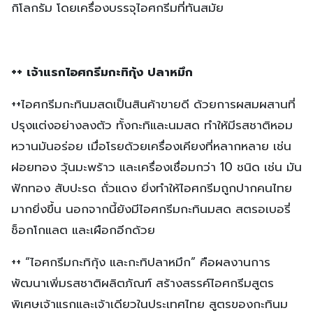
กิโลกรัม โดยเครื่องบรรจุไอศกรีมที่ทันสมัย
++ เจ้าแรกไอศกรีมกะทิกุ้ง ปลาหมึก
++ไอศกรีมกะทินมสดเป็นสินค้าขายดี ด้วยการผสมผสานที่
ปรุงแต่งอย่างลงตัว ทั้งกะทิและนมสด ทำให้มีรสชาติหอม
หวานมันอร่อย เมื่อโรยด้วยเครื่องเคียงที่หลากหลาย เช่น
ฝอยทอง วุ้นมะพร้าว และเครื่องเชื่อมกว่า 10 ชนิด เช่น มัน
ฟักทอง สับปะรด ถั่วแดง ยิ่งทำให้ไอศกรีมถูกปากคนไทย
มากยิ่งขึ้น นอกจากนี้ยังมีไอศกรีมกะทินมสด สตรอเบอรี่
ช็อกโกแลต และเผือกอีกด้วย
++ “ไอศกรีมกะทิกุ้ง และกะทิปลาหมึก” คือผลงานการ
พัฒนาเพิ่มรสชาติผลิตภัณฑ์ สร้างสรรค์ไอศกรีมสูตร
พิเศษเจ้าแรกและเจ้าเดียวในประเทศไทย สูตรของกะทินม