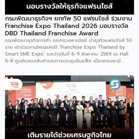
วิจัยที่อยู่ในห้องแล็บ โดยสินค้าที่นำมาโชว์ในบูธจึงเป็นผลิตภัณฑ์
ที่ “พร้อมขาย” แล้วจริงๆ บางแบรนด์ขายออนไลน์ บางแบรนด์
ขายเฉพาะหน้าร้าน นอกจากนี้ ยังมีการสาธิตนำผลิตภัณฑ์ไป
กรมพัฒนาธุรกิจฯ ยกทัพ 50 แฟรนไชส์ ร่วมงาน
แปรรูปเป็นเมนูอาหาร-เครื่องดื่มให้ผู้ร่วมงานเห็นวิธีใช้งานจริง
Franchise Expo Thailand 2026 มอบรางวัล
โดยนำ ‘น้ำผึ้ง’ ที่ไม่ได้นำมาวางขายแบบเดิม ๆ แต่แปรรูปเป็น
DBD Thailand Franchise Award
เครื่องดื่มสเลอปี้ให้ผู้ร่วมงานได้ชิมสดๆ หน้าบูธ เพื่อดึงดูดและ
กรมพัฒนาธุรกิจการค้า กระทรวงพาณิชย์ นำธุรกิจแฟรนไชส์ 50
สร้างประสบการณ์ให้คนในงานได้ทดลองสัมผัสสินค้าจริง และหาก
ราย เข้าร่วมงานใหญ่แห่งปี ‘Franchise Expo Thailand by
ใครสนใจก็สามารถซื้อ หัวเชื้อ กลับไปทำเครื่องดื่มต่อเองที่บ้านได้
Smart SME Expo’ ระหว่างวันที่ 6-9 สิงหาคม 2569 ณ Hall
เช่นกัน […]
6-8 ศูนย์แสดงสินค้าและการประชุมอิมแพ็ค เมืองทองธานี
พร้อมจัดพิธีมอบรางวัล DBD Thailand Franchise Award
2026 ให้แก่ผู้ประกอบธุรกิจแฟรนไชส์ที่อยู่ในการส่งเสริมสนับสนุน
ของกรมฯ นายพูนพงษ์ นัยนาภากรณ์ อธิบดีกรมพัฒนาธุรกิจ
การค้า กระทรวงพาณิชย์ เปิดเผยภายหลังเป็นประธานเปิดงาน
“งานแฟรนไชส์ เอ็กซ์โป ไทยแลนด์ บาย สมาร์ท เอสเอ็มอี เอ็กซ์
โป (Franchise Expo Thailand by Smart SME Expo)” ซึ่ง
เป็นงานแสดงธุรกิจแฟรนไชส์ชั้นนำที่จัดขึ้นโดย บริษัท พีเอ็มจี
คอร์ปอเรชัน จำกัด เพื่อยกระดับศักยภาพของผู้ประกอบการและ
เจ้าของธุรกิจที่ต้องการขยายกิจการผ่านระบบแฟรนไชส์ […]