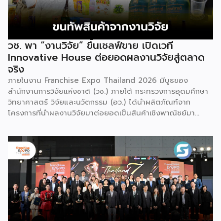
วช. พา “งานวิจัย” ขึ้นเชลฟ์ขาย เปิดเวที
Innovative House ต่อยอดผลงานวิจัยสู่ตลาด
จริง
ภายในงาน Franchise Expo Thailand 2026 มีบูธของ
สำนักงานการวิจัยแห่งชาติ (วช.) ภายใต้ กระทรวงการอุดมศึกษา
วิทยาศาสตร์ วิจัยและนวัตกรรม (อว.) ได้นำผลิตภัณฑ์จาก
โครงการที่นำผลงานวิจัยมาต่อยอดเป็นสินค้าเชิงพาณิชย์มา
แสดง พร้อมจัดจำหน่ายให้กับผู้ที่สนใจได้เลือกซื้อ สำหรับ วช.
มีภารกิจหลัก คือการให้ทุนวิจัย ดูแลเรื่องการวิจัยในภาพรวม รวม
ถึงการให้รางวัล และสนับสนุนนักวิจัย ตั้งแต่ระดับเยาวชนไปจนถึง
นักวิจัยอาวุโส แน่นอนว่านี่เป็นหน่วยงานผู้อยู่เบื้องหลังงานวิจัย
ไทยตั้งแต่ต้นน้ำยันปลายน้ำ กิจกรรมที่นำมาจัดแสดงในบูธ
ครั้งนี้เป็นส่วนหนึ่งของทุนที่ วช. สนับสนุนภายใต้ชุดโครงการ
Innovative House ซึ่งมีเป้าหมายชัดเจน คือการแนะแนวและ
สนับสนุนให้ผู้ประกอบการนำนวัตกรรมที่ต่อยอดมาจากงานวิจัย
ไปพัฒนาต่อจนสามารถขายได้จริงในเชิงพาณิชย์ ไม่ใช่แค่งาน