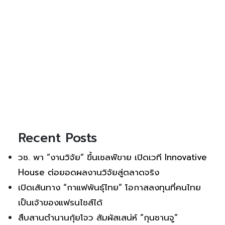
Recent Posts
วช. พา “งานวิจัย” ขึ้นเชลฟ์ขาย เปิดเวที Innovative
House ต่อยอดผลงานวิจัยสู่ตลาดจริง
เปิดเส้นทาง “กาแฟพันธุ์ไทย” โอกาสลงทุนที่คนไทย
เป็นเจ้าของแฟรนไชส์ได้
สืบสานตำนานกุ้ยโจว สัมผัสเสน่ห์ “กุนซานจู”