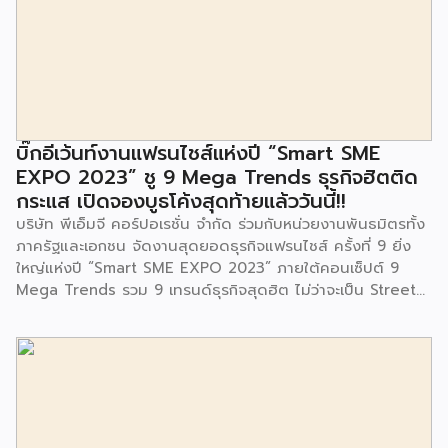
ในซอยอ่อนนุช 86 ดำเนินการขึ้นเพื่อเพิ่มพื้นที่การเรียนรู้เพิ่มเติม
นอกห้องเรียน และใช้เป็นสถานที่จัดกิจกรรมของศูนย์เด็กเล็กฯ
ตลอดจนใช้เป็นพื้นที่จัดกิจกรรมต่างๆ ของชุมชน นอกจากนั้นยัง
มีการมอบตุ๊กตาและของเล่นเพื่อส่งเสริมพัฒนาการเรียนรู้และ
พัฒนาการกล้ามเนื้อมัดเล็กของเด็กด้วย โดยมีผู้แทนจาก
สำนักงานเขตประเวศ ผู้แทนจากศูนย์กำจัดมูลฝอยอ่อนนุช ตลอด
จนประชาชนในชุมชนและพื้นที่ใกล้เคียง รวมถึงคณะครู ผู้ปกครอง
บิ๊กอีเว้นท์งานแฟรนไชส์แห่งปี “Smart SME
และนักเรียนจากศูนย์พัฒนาเด็กเล็กก่อนวัยเรียน ชุมชนเกาะมุสลิม
EXPO 2023” ชู 9 Mega Trends ธุรกิจฮิตติด
ร่วมเป็นเกียรติในพิธีดังกล่าว โครงการกำจัดมูลฝอยด้วยวิธีการ
กระแส เปิดจองบูธโค้งสุดท้ายแล้ววันนี้!!
เผาไหม้ฯ ยังมีกิจกรรมเพื่อสังคมหรือ CSR อื่นๆ อีกมากมาย กับ
บริษัท พีเอ็มจี คอร์ปอเรชั่น จำกัด ร่วมกับหน่วยงานพันธมิตรทั้ง
ชุมชนรอบๆ พื้นที่โครงการอย่างต่อเนื่อง อาทิ การลงพื้นที่
ภาครัฐและเอกชน จัดงานสุดยอดธุรกิจแฟรนไชส์ ครั้งที่ 9 ยิ่ง
ประชาสัมพันธ์ […]
ใหญ่แห่งปี “Smart SME EXPO 2023” ภายใต้คอนเซ็ปต์ 9
Mega Trends รวม 9 เทรนด์ธุรกิจสุดฮิต ไม่ว่าจะเป็น Street
Food Trends, Technology Trends, Customer Service
Trends, Coffee & Beverage Trends, Education Trends,
Health & Wellness Trends, E-Commerce Trends,
Beauty Trends และ Franchise Trends จัดเต็มธุรกิจแฟรน
ไชส์เด่นดังพาเหรดมาให้เลือกลงทุนหลายระดับร่วม 250 บูธ ใน
งบลงทุนเริ่มต้นหลักพัน หลักหมื่น ไปจนถึงหลักล้าน นอกจากนี้
ยังมีกิจกรรมเจรจาจับคู่ธุรกิจทั้งในและต่างประเทศ สินเชื่อ