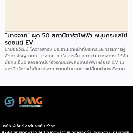
ดอกเบี้ยต่ำสำหรับเอสเอ็มอีจากสถาบันการเงินชั้นนำมากมาย
พร้อมโซลูชั่นส์ดี […]
“บางจาก” ผุด 50 สถานีชาร์จไฟฟ้า หนุนกระแสใช้
รถยนต์ EV
นายชัยวัฒน์ โควาวิสารัช ประธานเจ้าหน้าที่บริหารและกรรมการผู้
จัดการใหญ่ บมจ. บางจาก คอร์ปอเรชั่น กล่าวว่า บางจากฯ ได้จับ
มือกับเอ็มจี เปิดสถานีชาร์จรถยนต์พลังงานไฟฟ้าหรือรถ EV ใน
สถานีบริการน้ำมันบางจาก ตามนโยบายการเปลี่ยนผ่านพลังงาน
ที่จะนำไทยสู่การใช้พลังงานสะอาด เพื่อคุณภาพชีวิตและสิ่ง
แวดล้อมที่ยั่งยืน .ที่ผ่านมา บางจากฯ ได้ขยายสถานีชาร์จรถ EV
ภายในสถานีบริการน้ำมันบางจากอย่างต่อเนื่องเพื่ออำนวยความ
สะดวกให้ผู้ใช้รถ EV ที่เพิ่มขึ้น สำหรับความร่วมมือครั้งนี้ จะทำให้
สถานีบริการน้ำมันบางจากมีสถานีชาร์จรถ EV ทั้งในกรุงเทพฯ
และต่างจังหวัด ครอบคลุมทั่วประเทศ .โดยความร่วมมือครั้งนี้
เป็นการติดตั้งสถานีชาร์จรถยนต์พลังงานไฟฟ้า เพื่อรองรับการ
เติบโตของตลาดรถยนต์พลังงานไฟฟ้าภายในประเทศ โดยติดตั้ง
บริษัท พีเอ็มจี คอร์ปอเรชั่น จำกัด
สถานีชาร์จรถยนต์ไฟฟ้า “MG Super Charge” ในสถานีบริการ
47,49 ซอยลาดพร้าว 140 ถ.ลาดพร้าว แขวงคลองจั่น เขตบางกะปิ กรุงเทพฯ