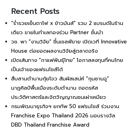
Recent Posts
“ร่ำรวยเย็นตาโฟ x ข้าวมันส์” รวม 2 แบรนด์ในร้าน
เดียว ขายในทำเลทองร่วม Partner ชั้นนำ
วช. พา “งานวิจัย” ขึ้นเชลฟ์ขาย เปิดเวที Innovative
House ต่อยอดผลงานวิจัยสู่ตลาดจริง
เปิดเส้นทาง “กาแฟพันธุ์ไทย” โอกาสลงทุนที่คนไทย
เป็นเจ้าของแฟรนไชส์ได้
สืบสานตำนานกุ้ยโจว สัมผัสเสน่ห์ “กุนซานจู”
นาฏศิลป์พื้นเมืองระดับตำนาน ถอดรหัส
ประวัติศาสตร์และจิตวิญญาณชนเผ่าเหมียว
กรมพัฒนาธุรกิจฯ ยกทัพ 50 แฟรนไชส์ ร่วมงาน
Franchise Expo Thailand 2026 มอบรางวัล
DBD Thailand Franchise Award