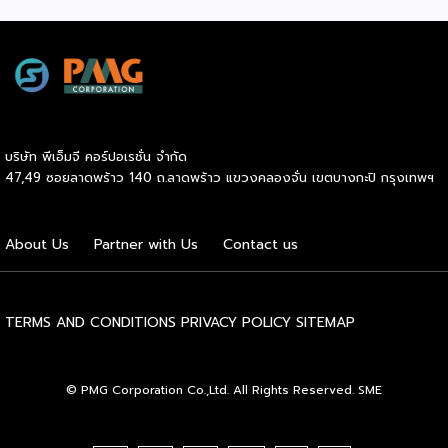
แวดล้อมที่ยั่งยืน .ที่ผ่านมา บางจากฯ ได้ขยายสถานีชาร์จรถ EV
ภายในสถานีบริการน้ำมันบางจากอย่างต่อเนื่องเพื่ออำนวยความ
สะดวกให้ผู้ใช้รถ EV ที่เพิ่มขึ้น สำหรับความร่วมมือครั้งนี้ จะทำให้
สถานีบริการน้ำมันบางจากมีสถานีชาร์จรถ EV ทั้งในกรุงเทพฯ
และต่างจังหวัด ครอบคลุมทั่วประเทศ .โดยความร่วมมือครั้งนี้
เป็นการติดตั้งสถานีชาร์จรถยนต์พลังงานไฟฟ้า เพื่อรองรับการ
เติบโตของตลาดรถยนต์พลังงานไฟฟ้าภายในประเทศ โดยติดตั้ง
บริษัท พีเอ็มจี คอร์ปอเรชั่น จำกัด
สถานีชาร์จรถยนต์ไฟฟ้า “MG Super Charge” ในสถานีบริการ
47,49 ซอยลาดพร้าว 140 ถ.ลาดพร้าว แขวงคลองจั่น เขตบางกะปิ กรุงเทพฯ
น้ำมันบางจาก ครอบคลุมทั้งในเขตกรุงเทพฯ นนทบุรีและ
สมุทรปราการ ซึ่งในระยะเริ่มต้น มีเป้าหมายที่จะติดตั้งทั้งสิ้น 50
แห่งภายในปีนี้ และคาดการณ์ว่าจะเริ่มเปิดให้บริการได้ประมาณ
About Us
Partner with Us
Contact us
เดือนตุลาคมเป็นต้นไป .ด้านนายจาง ไห่โป กรรมการผู้จัดการ
บริษัท เอสเอไอซี มอเตอร์ – ซีพี จำกัด และ บริษัท […]
TERMS AND CONDITIONS
PRIVACY POLICY
SITEMAP
© PMG Corporation Co.,Ltd. All Rights Reserved. SME