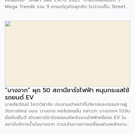
Mega Trends รวม 9 เทรนด์ธุรกิจสุดฮิต ไม่ว่าจะเป็น Street
Food Trends, Technology Trends, Customer Service
Trends, Coffee & Beverage Trends, Education Trends,
Health & Wellness Trends, E-Commerce Trends,
Beauty Trends และ Franchise Trends จัดเต็มธุรกิจแฟรน
ไชส์เด่นดังพาเหรดมาให้เลือกลงทุนหลายระดับร่วม 250 บูธ ใน
งบลงทุนเริ่มต้นหลักพัน หลักหมื่น ไปจนถึงหลักล้าน นอกจากนี้
ยังมีกิจกรรมเจรจาจับคู่ธุรกิจทั้งในและต่างประเทศ สินเชื่อ
ดอกเบี้ยต่ำสำหรับเอสเอ็มอีจากสถาบันการเงินชั้นนำมากมาย
พร้อมโซลูชั่นส์ดี […]
“บางจาก” ผุด 50 สถานีชาร์จไฟฟ้า หนุนกระแสใช้
รถยนต์ EV
นายชัยวัฒน์ โควาวิสารัช ประธานเจ้าหน้าที่บริหารและกรรมการผู้
จัดการใหญ่ บมจ. บางจาก คอร์ปอเรชั่น กล่าวว่า บางจากฯ ได้จับ
มือกับเอ็มจี เปิดสถานีชาร์จรถยนต์พลังงานไฟฟ้าหรือรถ EV ใน
สถานีบริการน้ำมันบางจาก ตามนโยบายการเปลี่ยนผ่านพลังงาน
ที่จะนำไทยสู่การใช้พลังงานสะอาด เพื่อคุณภาพชีวิตและสิ่ง