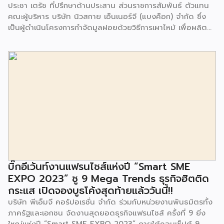
ประชา เตรัช ที่ปรึกษาด้านประสาน ส่วนราชการสัมพันธ์ ตัวแทน
คณะผู้บริหาร บริษัท นิวสกาย เอ็นเนอร์จี (แบงค็อก) จํากัด ซึ่ง
เป็นผู้ดำเนินโครงการกำจัดมูลฝอยด้วยวิธีการเผาไหม้ เพื่อผลิต
พลังงานไฟฟ้า ขนาดไม่น้อยกว่า 1,000 ตันต่อวัน ศูนย์กำจัด
มูลฝอยอ่อนนุช เป็นประธานในพิธีส่งมอบโครงการปรับปรุงสถาน
ที่เรียนรู้ ศูนย์พัฒนาเด็กเล็ก ก่อนวัยเรียน ชุมชนเกาะมุสลิม แขวง
ประเวศ เขตประเวศ กรุงเทพมหานคร ทั้งนี้โครงการปรับปรุงสถาน
ที่เรียนรู้ ศูนย์พัฒนาเด็กเล็กก่อนวัยเรียน ชุมชนเกาะมุสลิม ตั้งอยู่
ในซอยอ่อนนุช 86 ดำเนินการขึ้นเพื่อเพิ่มพื้นที่การเรียนรู้เพิ่มเติม
นอกห้องเรียน และใช้เป็นสถานที่จัดกิจกรรมของศูนย์เด็กเล็กฯ
ตลอดจนใช้เป็นพื้นที่จัดกิจกรรมต่างๆ ของชุมชน นอกจากนั้นยัง
มีการมอบตุ๊กตาและของเล่นเพื่อส่งเสริมพัฒนาการเรียนรู้และ
พัฒนาการกล้ามเนื้อมัดเล็กของเด็กด้วย โดยมีผู้แทนจาก
สำนักงานเขตประเวศ ผู้แทนจากศูนย์กำจัดมูลฝอยอ่อนนุช ตลอด
จนประชาชนในชุมชนและพื้นที่ใกล้เคียง รวมถึงคณะครู ผู้ปกครอง
บิ๊กอีเว้นท์งานแฟรนไชส์แห่งปี “Smart SME
และนักเรียนจากศูนย์พัฒนาเด็กเล็กก่อนวัยเรียน ชุมชนเกาะมุสลิม
EXPO 2023” ชู 9 Mega Trends ธุรกิจฮิตติด
ร่วมเป็นเกียรติในพิธีดังกล่าว โครงการกำจัดมูลฝอยด้วยวิธีการ
กระแส เปิดจองบูธโค้งสุดท้ายแล้ววันนี้!!
เผาไหม้ฯ ยังมีกิจกรรมเพื่อสังคมหรือ CSR อื่นๆ อีกมากมาย กับ
บริษัท พีเอ็มจี คอร์ปอเรชั่น จำกัด ร่วมกับหน่วยงานพันธมิตรทั้ง
ชุมชนรอบๆ พื้นที่โครงการอย่างต่อเนื่อง อาทิ การลงพื้นที่
ภาครัฐและเอกชน จัดงานสุดยอดธุรกิจแฟรนไชส์ ครั้งที่ 9 ยิ่ง
ประชาสัมพันธ์ […]
ใหญ่แห่งปี “Smart SME EXPO 2023” ภายใต้คอนเซ็ปต์ 9