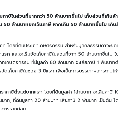
็บภาษีในส่วนที่มากกว่า 50 ล้านบาทขึ้นไป เก็บส่วนที่เกินล้
 50 ล้านบาทยกเว้นภาษี หากเกิน 50 ล้านบาทขึ้นไป เก็บ
ระเภท โดยที่ดินประเภทเกษตรกรรม สำหรับบุคคลธรรมดาจะยก
าทแรก และจะเริ่มจัดเก็บภาษีในส่วนที่จาก 50 ล้านบาทขึ้นไป ใ
เภทเกษตรกรรม ที่มีมูลค่า 60 ล้านบาท จะเสียภาษี 1 พันบาทต่
จัดเก็บภาษีในช่วง 3 ปีแรก เพื่อเป็นการบรรเทาผลกระทบให้
ตราภาษีตั้งแต่บาทแรก โดยที่ดินมูลค่า 1ล้านบาท จะเสียภาษี
พันบาท, ที่ดินมูลค่า 20 ล้านบาท เสียภาษี 2 พันบาท เป็นต้น โด
อนเกษตรรายย่อย