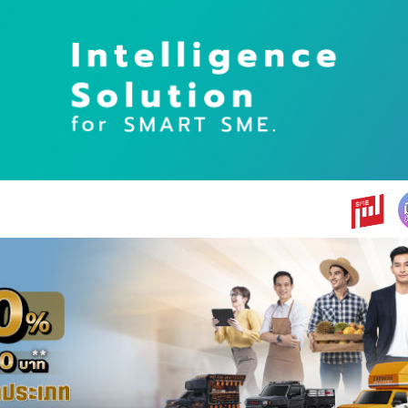
earch
r: