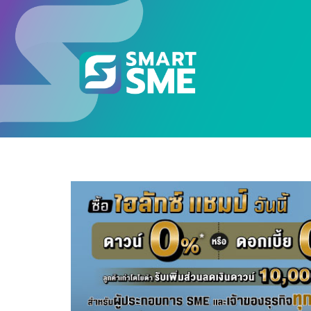
Skip
to
S
content
fo