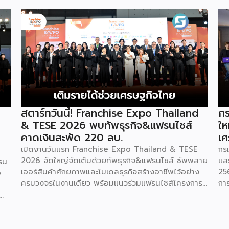
สตาร์ทวันนี้! Franchise Expo Thailand
กร
& TESE 2026 พบทัพธุรกิจ&แฟรนไชส์
ให
คาดเงินสะพัด 220 ลบ.
เศ
เปิดงานวันแรก Franchise Expo Thailand & TESE
กร
2026 จัดใหญ่จัดเต็มด้วยทัพธุรกิจ&แฟรนไชส์ ซัพพลาย
แล
รน
เออร์สินค้าศักยภาพและโมเดลธุรกิจสร้างอาชีพไว้อย่าง
25
o
ครบวงจรในงานเดียว พร้อมแนวร่วมแฟรนไชส์โครงการ
กา
“ไทยช่วยไทย แฟรนไชส์สร้างอาชีพ พลัส” ที่รัฐช่วยจ่าย
29
ค่าแฟรนไชส์ 50% มาเสริมทัพในงาน รวมกว่า 250 บูธ
กา
บนพื้นที่ 15,000 ตารางเมตร หวังเป็นทางเลือกสร้าง
St
รายได้เพิ่มและพยุงเศรษฐกิจไทยให้ฟื้นตัว เสิร์ฟครบจบ
พร