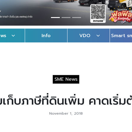
ews
Info
VDO
Smart s
SME News
เก็บภาษีที่ดินเพิ่ม คาดเริ่ม
November 1, 2018