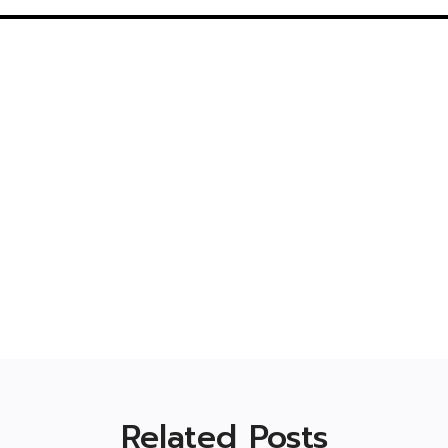
Related Posts