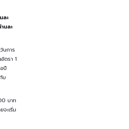
านละ
ล้านละ
เว้นการ
นอัตรา 1
อปี
กับ
 100 บาท
ยจะเริ่ม