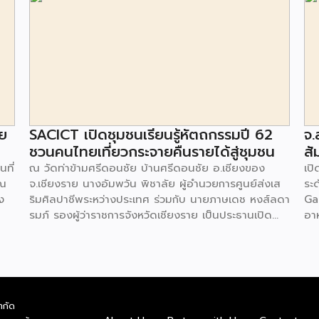
วย
SACICT เปิดชุมชนเรียนรู้หัตถกรรมปี 62
จ.
ชวนคนไทยเที่ยวกระจายคืนรายได้สู่ชุมชน
สั
นที่
ณ วัดท่าข้ามศรีดอนชัย บ้านศรีดอนชัย อ.เชียงของ
เป
วณ
จ.เชียงราย นางอัมพวัน พิชาลัย ผู้อำนวยการศูนย์ส่งเส
ระด
ง
ริมศิลปาชีพระหว่างประเทศ ร่วมกับ นายภาษเดช หงส์ลดา
Ga
รมภ์ รองผู้ว่าราชการจังหวัดเชียงราย เป็นประธานเปิด
อา
่
ชุมชนหัตถกรรมปี 2562 โครงการของศูนย์ส่งเสริมศิลปา
อา
บ
ชีพระหว่างประเทศ (องค์การมหาชน) หรือ SACICT ที่มุ่ง
แบ
การส่งเสริมสนับสนุนให้เกิดการพัฒนาจากชุมชนที่มีครู
เส้
ถือ
ศิลป์ของแผ่นดิน ครูช่างศิลปหัตถกรรม และทายาทช่าง
วั
 มี
ศิลปหัตกรรม ให้เป็นแหล่งเรียนรู้งานหัตถกรรมที่มี
ยุค
ำกัด
ด
คุณภาพ ขยายให้เกิดการรวมกลุ่มของคนในชุมชนที่มีองค์
วั