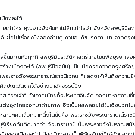
มืองละโว้
ายเท่าไหร่ คุณอาจยังค้นหาไม่ลึกเท่าไรว่า จังหวัดลพบุรีมีสถา
เอ๊!เชื่อไม่เชื่อยังไงลองอ่านดู ถ้าชอบก็ขับรถตามมา จากกรุ
โผล่ขึ้นมาในหัวทุกที ลพบุรีมีประวัติศาสตร์ไทยไม่แพ้อยุธยาเล
างเมืองละโว้ (ลพบุรีปัจจุบัน) เป็นเมืองรองจากกรุงศรีอย
อนพระราชวังพระนารายณ์ราชนิเวศน์ ที่แสดงให้เห็นถึงความยิ
ลปะตะวันตกได้อย่างน่าอัศจรรย์ยิ่ง
วาส “อ่อเจ้า” ทำเอาคนไทยทั้งประเทศอินจัด ออกมาหาสถานที่
อมแต่งชุดไทยออกมาถ่ายภาพ จึงเป็นผลพลอยได้ในเชิงบวกไป
ี่ที่หลายๆคนเลือกมาหนึ่งในนั้นคือ พระราชวังพระนารายณ์ราชน
บุรีเรียกกันติดปากว่า วังนารายณ์ เป็นพระราชวังโบราณสมั
หนึ่งของเมืองละโว้ ปัจจุบันกลายเป็นพิพิธภัณฑ์ที่ใช้จัดแสด