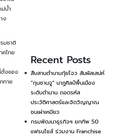
ม่น้ำ
่าง
รรมชาติ
เทศไทย
Recent Posts
่ตั้งของ
สืบสานตำนานกุ้ยโจว สัมผัสเสน่ห์
ักทาย
“กุนซานจู” นาฏศิลป์พื้นเมือง
ระดับตำนาน ถอดรหัส
ประวัติศาสตร์และจิตวิญญาณ
ชนเผ่าเหมียว
กรมพัฒนาธุรกิจฯ ยกทัพ 50
แฟรนไชส์ ร่วมงาน Franchise