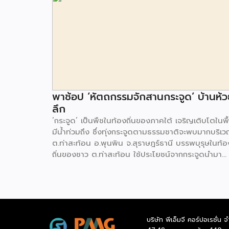
พาช้อป ‘หัตถกรรมจักสานกระจูด’ บ้านห้
ลึก
‘กระจูด’ เป็นพืชในท้องถิ่นของภาคใต้ เจริญเติบโตในพื้
มีน้ำท่วมถึง ซึ่งทุ่งกระจูดตามธรรมชาติจะพบมากบริเ
ต.ท่าสะท้อน อ.พุนพิน จ.สุราษฎร์ธานี บรรพบุรุษในท้อ
ถิ่นของชาว ต.ท่าสะท้อน ใช้ประโยชน์จากกระจูดนำมา
จักสานเป็นเสื่อ และภาชนะต่างๆ จากภูมิปัญญาความรู้ที
สะสมและถ่ายทอดมายาวนาน บวกกับภาครัฐเข้ามาสนั
สนุนให้ความรู้ด้านการผลิต และบริหารจัดการ ‘กลุ่ม
วิสาหกิจชุมชนหัตถกรรมจักสานกระจูดบ้านห้วยลึก’ จึง
กำเนิดขึ้นในปี 2538 โดยสินค้าหัตถกรรมจากต้นกระจูด
บริษัท พีเอ็มจี คอร์ปอเรชั่น จ
การพัฒนาเป็นผลิตภัณฑ์ที่หลากหลาย ไม่ว่าจะเป็น สมุ