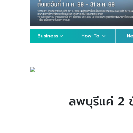
Business
How-To
N
ลพบุรีแค่ 2 