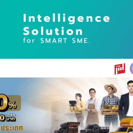
earch
r: