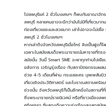
ไปลพบุรีแค่ 2 ชั่วโมงเศษๆ ก็พบกับอาณาจักรเ
ลพบุรี หลายคนอาจจะนึกว่ามันไม่มีที่เที่ยวมากม
ท่องเที่ยวเยอะและสวยมาก เล่าไปอาจจะไม่เชื่อ 
ลพบุรี 2 ชั่วโมงเศษๆ
หากเล่าถึงจังหวัดลพบุรีเมื่อไหร่ ลิงเป็นฝูงก็
เฉพาะในสมัยสมเด็จพระนารายณ์มหาราชที่ทรงสร้
สมัยนั้น วันนี้ Smart SME จะพาทุกท่านไปเยื
อลังการ เจริญรุ่งเรือง กับสถาปัตยกรรมผสมศิ
ช่วย 4-5 เดือนที่ผ่าน กระแสละคร บุพเพสันนิ
เที่ยวเชิงประวัติศาสตร์ และโบราณสถานพร้
ช่วงนั้น จังหวัดลพบุรีก็เป็นอีกหนึ่งในสถานท
ซึ่งพระนารายณ์ราชนิเวศน์ หรือที่ชาวเมืองลพ
ศรีอยุธยา ที่แสดงถึงความรุ่งเรืองสูงสุดสมัย