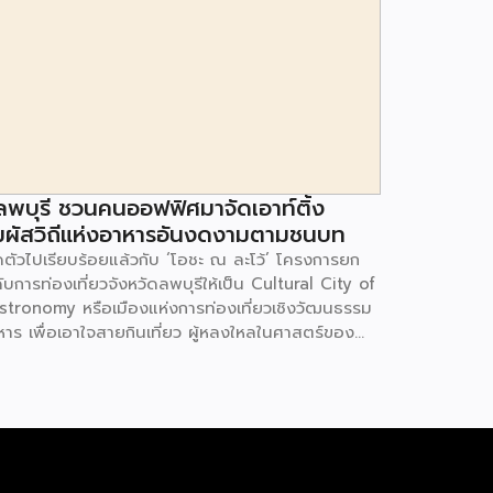
ลพบุรี ชวนคนออฟฟิศมาจัดเอาท์ติ้ง
มผัสวิถีแห่งอาหารอันงดงามตามชนบท
ิดตัวไปเรียบร้อยแล้วกับ ‘โอชะ ณ ละโว้’ โครงการยก
ับการท่องเที่ยวจังหวัดลพบุรีให้เป็น Cultural City of
stronomy หรือเมืองแห่งการท่องเที่ยวเชิงวัฒนธรรม
หาร เพื่อเอาใจสายกินเที่ยว ผู้หลงใหลในศาสตร์ของ
หาร และกลุ่มองค์กรที่ต้องการจัดประชุมสัมมนาในรูป
บสร้างสรรค์ โครงการ ‘โอชะ ณ ละโว้’ ได้มีการพัฒนา
นทางท่องเที่ยวเชิงอาหารตามรอยประวัติศาสตร์ เรียนรู้
ฒนธรรม 300 – 3,000 ปี ที่สืบทอดจากรุ่นสู่รุ่นจนถึง
ปัจจุบัน ซึ่งเน้นการพัฒนาโปรแกรมท่องเที่ยวชุมชน
ฒนธรรม-อาหารในพื้นที่ชุมชนไทยเบิ้ง ตำบลโคกสลุง,