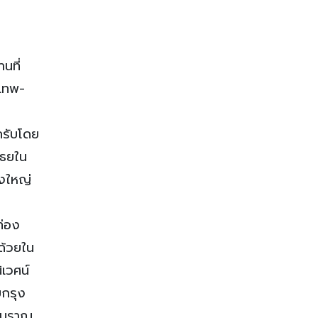
นที่
งเทพ-
ยครับโดย
ุธยใน
่งใหญ่
ท่อง
ด้วยใน
ิเวศน์
ยกรุง
งโบราณ