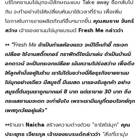
บริโภคชานมไข่มุกจะมีลักษณะแบบ Take away ซื้อกลับไป
กิน จะทำอย่างไรให้เปลี่ยนหันมาใช้เวลาที่ร้าน เพื่อเพิ่ม
โอกาสในการขายผลิตภัณฑ์อื่นๆมากขึ้น
คุณสมชาย จันทร์
สว่าง
เจ้าของชานมไข่มุกแบรนด์
Fresh Me
กล่าวว่า
++ “
Fresh Me
ถ้าเป็นทำเลห้องแถว จะมีโต๊ะเก้าอี้ กระจก
เปลือย ใช้งานสติ๊กเกอร์ กราฟิกดีไซน์มาเล่น ถ้าเป็นบ้านน็
อกดาวน์ จะเป็นกระจกเปลือย เน้นความโปร่งสว่าง เพื่อดึง
ให้ลูกค้านั่งอยู่ในร้าน เราไม่ได้มอว่างนี่คือธุรกิจขายชานม
ไข่มุกอย่างเดียว มีสมูธตี้ มีนมสด มารองรับลูกค้า อย่าง
สมูธตี้ต้นทุนเราถูกมากแค่ 8 บาท แต่เราขาย 30 บาท ถึง
กระแสชานมจะตก จะทำยังไง เพราะเรามีเมนูที่ตอบโจทย์ทุก
เพศทุกวัยอยู่แล้ว”
++
ร้านชา
Naicha
สร้างความต่างด้วย “ชาใสไข่มุก”
คุณ
ประยุทธ เจียรกุล เจ้าของแบรนด์กล่าวว่า
“สิ่งที่เรามุ่ง