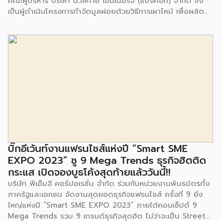
คณะผู้บริหาร บริษัท นิวสกาย เอ็นเนอร์จี (แบงค็อก) จํากัด ซึ่ง
เป็นผู้ดำเนินโครงการกำจัดมูลฝอยด้วยวิธีการเผาไหม้ เพื่อผลิต
พลังงานไฟฟ้า ขนาดไม่น้อยกว่า 1,000 ตันต่อวัน ศูนย์กำจัด
มูลฝอยอ่อนนุช เป็นประธานในพิธีส่งมอบโครงการปรับปรุงสถาน
ที่เรียนรู้ ศูนย์พัฒนาเด็กเล็ก ก่อนวัยเรียน ชุมชนเกาะมุสลิม แขวง
ประเวศ เขตประเวศ กรุงเทพมหานคร ทั้งนี้โครงการปรับปรุงสถาน
ที่เรียนรู้ ศูนย์พัฒนาเด็กเล็กก่อนวัยเรียน ชุมชนเกาะมุสลิม ตั้งอยู่
ในซอยอ่อนนุช 86 ดำเนินการขึ้นเพื่อเพิ่มพื้นที่การเรียนรู้เพิ่มเติม
นอกห้องเรียน และใช้เป็นสถานที่จัดกิจกรรมของศูนย์เด็กเล็กฯ
ตลอดจนใช้เป็นพื้นที่จัดกิจกรรมต่างๆ ของชุมชน นอกจากนั้นยัง
มีการมอบตุ๊กตาและของเล่นเพื่อส่งเสริมพัฒนาการเรียนรู้และ
พัฒนาการกล้ามเนื้อมัดเล็กของเด็กด้วย โดยมีผู้แทนจาก
สำนักงานเขตประเวศ ผู้แทนจากศูนย์กำจัดมูลฝอยอ่อนนุช ตลอด
จนประชาชนในชุมชนและพื้นที่ใกล้เคียง รวมถึงคณะครู ผู้ปกครอง
บิ๊กอีเว้นท์งานแฟรนไชส์แห่งปี “Smart SME
และนักเรียนจากศูนย์พัฒนาเด็กเล็กก่อนวัยเรียน ชุมชนเกาะมุสลิม
EXPO 2023” ชู 9 Mega Trends ธุรกิจฮิตติด
ร่วมเป็นเกียรติในพิธีดังกล่าว โครงการกำจัดมูลฝอยด้วยวิธีการ
กระแส เปิดจองบูธโค้งสุดท้ายแล้ววันนี้!!
เผาไหม้ฯ ยังมีกิจกรรมเพื่อสังคมหรือ CSR อื่นๆ อีกมากมาย กับ
บริษัท พีเอ็มจี คอร์ปอเรชั่น จำกัด ร่วมกับหน่วยงานพันธมิตรทั้ง
ชุมชนรอบๆ พื้นที่โครงการอย่างต่อเนื่อง อาทิ การลงพื้นที่
ภาครัฐและเอกชน จัดงานสุดยอดธุรกิจแฟรนไชส์ ครั้งที่ 9 ยิ่ง
ประชาสัมพันธ์ […]
ใหญ่แห่งปี “Smart SME EXPO 2023” ภายใต้คอนเซ็ปต์ 9
Mega Trends รวม 9 เทรนด์ธุรกิจสุดฮิต ไม่ว่าจะเป็น Street