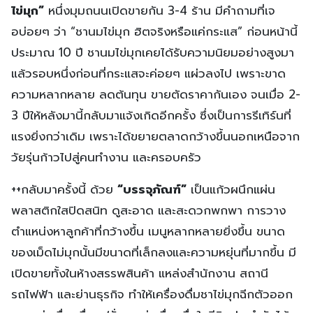
ไข่มุก”
หนึ่งมุมถนนเปิดขายกัน 3-4 ร้าน มีคำถามที่เจ
อบ่อยๆ ว่า “ชานมไข่มุก ฮิตจริงหรือแค่กระแส” ก่อนหน้านี้
ประมาณ 10 ปี ชานมไข่มุกเคยได้รับความนิยมอย่างสูงมา
แล้วรอบหนึ่งก่อนที่กระแสจะค่อยๆ แผ่วลงไป เพราะขาด
ความหลากหลาย ลดต้นทุน ขายตัดราคากันเอง จนเมื่อ 2-
3 ปีให้หลังมานี้กลับมาแจ้งเกิดอีกครั้ง ซึ่งเป็นการรีเทิร์นที่
แรงยิ่งกว่าเดิม เพราะได้ขยายตลาดกว้างขึ้นนอกเหนือจาก
วัยรุ่นก้าวไปสู่คนทำงาน และครอบครัว
++กลับมาครั้งนี้ ด้วย
“บรรจุภัณฑ์”
เป็นแก้วผนึกแผ่น
พลาสติกใสปิดสนิท ดูสะอาด และสะดวกพกพา การวาง
ตำแหน่งหาลูกค้าที่กว้างขึ้น เมนูหลากหลายยิ่งขึ้น ขนาด
ของเม็ดไม่มุกนั้นมีขนาดที่เล็กลงและความหยุ่นที่มากขึ้น มี
เปิดขายทั้งในห้างสรรพสินค้า แหล่งสำนักงาน สถานี
รถไฟฟ้า และย่านธุรกิจ ทำให้เครื่องดื่มชาไข่มุกฉีกตัวออก