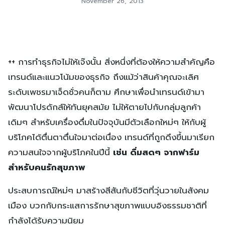
November 26, 2013
++ การทำธุรกิจไม่ให้เจ๊งนั้น สิ่งหนึ่งที่ต้องให้ความสำคัญคือ
เทรนด์และแนวโน้มของธุรกิจ ถึงแม้ว่าสินค้าคุณจะเลิศ
ระดับเพชรมาเจ็ดชั่วคนก็ตาม ศึกษาเพื่อนำเทรนด์เข้ามา
พัฒนาโปรดักส์ให้ทันยุคสมัย ไม่ให้ตายไปกับกลุ่มลูกค้า
เดิมๆ สำหรับเครื่องดื่มในปัจจุบันมีตัวเลือกใหม่ๆ ให้กับผู้
บริโภคได้ตื่นตาตื่นใจมาต่อเนื่อง เทรนด์ที่ถูกดึงขึ้นมาเรียก
ความสนใจจากผู้บริโภคในปีนี้
เช่น
ดื่มสดๆ จากฟาร์ม
สำหรับคนรักสุขภาพ
ประสบการณ์ใหม่ๆ มาสร้างสีสันกับชีวิตที่วุ่นวายในสังคม
เมือง บวกกับกระแสการรักษาสุขภาพแบบอิงธรรมชาติที่
กำลังได้รับความนิยม