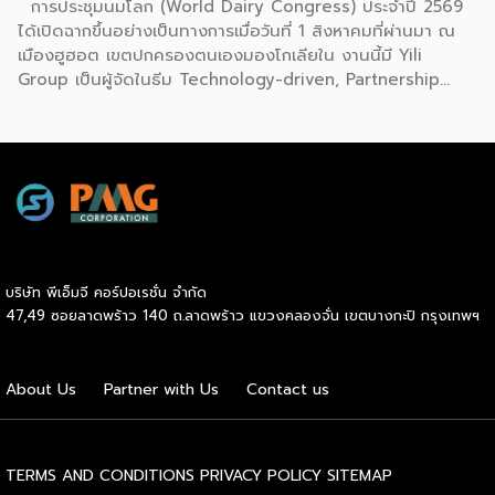
การประชุมนมโลก (World Dairy Congress) ประจำปี 2569
ได้เปิดฉากขึ้นอย่างเป็นทางการเมื่อวันที่ 1 สิงหาคมที่ผ่านมา ณ
เมืองฮูฮอต เขตปกครองตนเองมองโกเลียใน งานนี้มี Yili
Group เป็นผู้จัดในธีม Technology-driven, Partnership
Oriented, Co-building a Sustainable Global Dairy
Ecosystem (ขับเคลื่อนด้วยเทคโนโลยี มุ่งกระชับความร่วมมือ
สร้างระบบนิเวศอุตสาหกรรมนมโลกอย่างยั่งยืน) ถือเป็นเวทีระดับ
โลกที่รวบรวมผู้นำจากสมาคมการค้านานาชาติ นักวิชาการ และผู้
บริหารระดับสูงตลอดห่วงโซ่คุณค่าของอุตสาหกรรมนมทั่วโลก
ฮูฮอตขึ้นแท่นเมืองหลวงแห่งอุตสาหกรรมนมโลกอย่างเป็น
ทางการ ในพิธีเปิดการประชุม สหพันธ์วิทยาศาสตร์และ
เทคโนโลยีการอาหารนานาชาติ (IUFoST) ได้มอบป้ายประกาศ
บริษัท พีเอ็มจี คอร์ปอเรชั่น จำกัด
เกียรติคุณและรางวัลที่ระลึก เพื่อรับรองให้เมืองฮูฮอตดำรง
47,49 ซอยลาดพร้าว 140 ถ.ลาดพร้าว แขวงคลองจั่น เขตบางกะปิ กรุงเทพฯ
ตำแหน่ง World Dairy Capital หรือเมืองหลวงแห่ง
อุตสาหกรรมนมโลก อย่างเป็นทางการ ดร.ภาวิณี ชินะโชติ
ประธานบริหาร IUFoST กล่าวในพิธีเปิดว่า การมอบตำแหน่งดัง
About Us
Partner with Us
Contact us
กล่าวถือเป็นสัญญาณแห่งความสำเร็จที่สะท้อนความมุ่งมั่นทุ่มเท
ของเมืองฮูฮอตในการยกระดับอุตสาหกรรมนม พร้อมกล่าวเสริม
ว่า รางวัลอันทรงเกียรตินี้ยังมุ่งหวังให้เป็นแรงขับเคลื่อนแก่
องค์กรระดับแถวหน้าอย่าง Yili Group […]
TERMS AND CONDITIONS
PRIVACY POLICY
SITEMAP