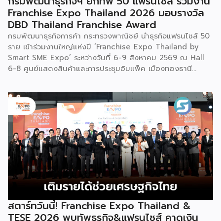
กรมพัฒนาธุรกิจฯ ยกทัพ 50 แฟรนไชส์ ร่วมงาน
Franchise Expo Thailand 2026 มอบรางวัล
DBD Thailand Franchise Award
กรมพัฒนาธุรกิจการค้า กระทรวงพาณิชย์ นำธุรกิจแฟรนไชส์ 50
ราย เข้าร่วมงานใหญ่แห่งปี ‘Franchise Expo Thailand by
Smart SME Expo’ ระหว่างวันที่ 6-9 สิงหาคม 2569 ณ Hall
6-8 ศูนย์แสดงสินค้าและการประชุมอิมแพ็ค เมืองทองธานี
พร้อมจัดพิธีมอบรางวัล DBD Thailand Franchise Award
2026 ให้แก่ผู้ประกอบธุรกิจแฟรนไชส์ที่อยู่ในการส่งเสริมสนับสนุน
ของกรมฯ นายพูนพงษ์ นัยนาภากรณ์ อธิบดีกรมพัฒนาธุรกิจ
การค้า กระทรวงพาณิชย์ เปิดเผยภายหลังเป็นประธานเปิดงาน
“งานแฟรนไชส์ เอ็กซ์โป ไทยแลนด์ บาย สมาร์ท เอสเอ็มอี เอ็กซ์
โป (Franchise Expo Thailand by Smart SME Expo)” ซึ่ง
เป็นงานแสดงธุรกิจแฟรนไชส์ชั้นนำที่จัดขึ้นโดย บริษัท พีเอ็มจี
คอร์ปอเรชัน จำกัด เพื่อยกระดับศักยภาพของผู้ประกอบการและ
เจ้าของธุรกิจที่ต้องการขยายกิจการผ่านระบบแฟรนไชส์ […]
สตาร์ทวันนี้! Franchise Expo Thailand &
TESE 2026 พบทัพธุรกิจ&แฟรนไชส์ คาดเงิน