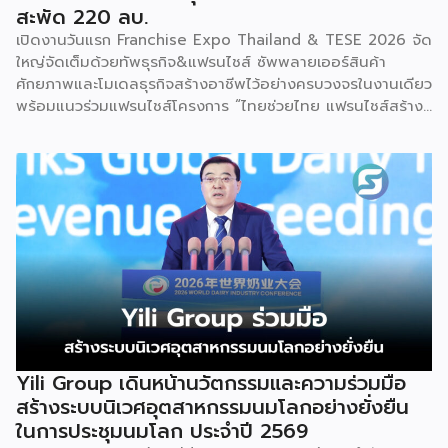
สะพัด 220 ลบ.
เปิดงานวันแรก Franchise Expo Thailand & TESE 2026 จัด
ใหญ่จัดเต็มด้วยทัพธุรกิจ&แฟรนไชส์ ซัพพลายเออร์สินค้า
ศักยภาพและโมเดลธุรกิจสร้างอาชีพไว้อย่างครบวงจรในงานเดียว
พร้อมแนวร่วมแฟรนไชส์โครงการ “ไทยช่วยไทย แฟรนไชส์สร้าง
อาชีพ พลัส” ที่รัฐช่วยจ่ายค่าแฟรนไชส์ 50% มาเสริมทัพในงาน
รวมกว่า 250 บูธ บนพื้นที่ 15,000 ตารางเมตร หวังเป็นทาง
เลือกสร้างรายได้เพิ่มและพยุงเศรษฐกิจไทยให้ฟื้นตัว เสิร์ฟครบ
จบในงานด้วยสินเชื่อ และทำเลทองทั่วประเทศ พร้อมเสวนาให้
ความรู้โดยผู้ทรงคุณวุฒิคับคั่ง และกิจกรรมเจรจาจับคู่ธุรกิจทั้งใน
และต่างประเทศ งานจัดต่อเนื่องระหว่างวันที่ 6-9 สิงหาคมนี้ ที่
ฮอลล์ 6-8 อิมแพ็คเมืองทองธานี คาดเม็ดเงินสะพัดในงานราว
220 ล้านบาท นายพูนพงษ์ นัยนาภากรณ์ อธิบดีกรมพัฒนา
ธุรกิจการค้า กระทรวงพาณิชย์ กล่าวว่า งาน ” Franchise Expo
Thailand & Thailand E-Commerce Selection Expo
(TESE 2026) เป็นเวทีแสดงธุรกิจแฟรนไชส์และโซลูชั่นส์แบบครบ
วงจร […]
Yili Group เดินหน้านวัตกรรมและความร่วมมือ
สร้างระบบนิเวศอุตสาหกรรมนมโลกอย่างยั่งยืน
ในการประชุมนมโลก ประจำปี 2569