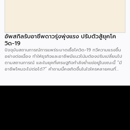
ในการซื้อออนไลน์ (2564) จากผู้ตอบแบบสอบถามจำนวน 1,650
คน ระหว่างวันที่ 29 มี.ค.-16 พ.ค.2564 ซึ่งมีประเด็นที่น่าสนใจ
ดังต่อไปนี้ Shopee แพลตฟอร์มที่คนไทยนิยมซื้อมากที่สุด ผล
สำรวจชี้ให้เห็นว่า Shopee เป็นช่องทางออนไลน์ที่คนไทยนิยมซื้อ
มากที่สุดมาเป็นอันดับ 1 ตามมาด้วย Facebook Page และ
Lazada อย่างไรก็ตาม เมื่อลงลึกในเรื่องของอายุ พบว่า กลุ่มคน
อัพสกิลรับอาชีพดาวรุ่งพุ่งแรง ปรับตัวสู้ยุคโค
อายุ 18-34 […]
วิด-19
ปัจจุบันสถานการณ์การแพร่ระบาดเชื้อโควิด-19 ทวีความแรงขึ้น
อย่างต่อเนื่อง ทำให้ธุรกิจและอาชีพมีแนวโน้มต้องปรับเปลี่ยนไป
ตามสถานการณ์ และในยุคที่เศรษฐกิจกำลังย่ำแย่อยู่ในขณะนี้ “มี
อาชีพไหนจะไปต่อได้?” คำถามนี้คงเกิดขึ้นในใจใครหลายคนที่
กำลังมองหางานหรืออาชีพที่จะฝ่าวิกฤตนี้ไปให้ได้ เราจึงรวมอาชีพ
ที่มีแนวโน้มที่จะมาแรงหลังมาฝากกัน 1. นักการตลาดออนไลน์
(Digital Marketer) อีกหนึ่งอาชีพสายมาร์เก็ตติ้งที่ได้รับความ
นิยมและรู้จักกันดีในปัจจุบัน คือ นักการตลาดออนไลน์ หรือ
ดิจิตอลมาร์เก็ตเตอร์ เพราะปัจจุบันมีผู้ใช้โทรศัพท์มือถือเช็กข้อมูล
ข่าวสารกันทุกวินาที สิ่งที่ติดตามมากับข้อมูลก็คือ โฆษณา ซึ่ง
นักการตลาดออนไลน์เป็นผู้ออกแบบ ผลิตโฆษณาดึงดูดให้เราซื้อ
สินค้า ซึ่งในปัจจุบันโลก Online มีข้อมูลของลูกค้าและกลุ่มเป้า
หมายอยู่มากมาย หากได้ผู้ที่มีความเชี่ยวชาญเกี่ยวกับด้านนี้มา จะ