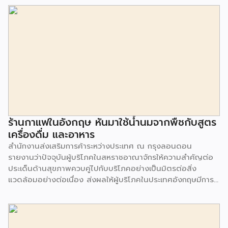
ร้านกาแฟในอังกฤษ หันมาใช้น้ำนมจากพืชกับสูตร
เครื่องดื่ม และอาหาร
สำนักงานส่งเสริมการค้าระหว่างประเทศ ณ กรุงลอนดอน
รายงานว่าปัจจุบันผู้บริโภคในสหราชอาณาจักรให้ความสำคัญต่อ
ประเด็นด้านสุขภาพควบคู่ไปกับบริโภคอย่างเป็นมิตรต่อสิ่ง
แวดล้อมอย่างต่อเนื่อง ส่งผลให้ผู้บริโภคในประเทศอังกฤษมีการ
บริโภคสินค้าเครื่องดื่มจากพืชเพื่อเป็นทางเลือกทดแทนน้ำนมจาก
สัตว์มากขึ้น จากการสำรวจพบว่า 1 ใน 3 ของผู้บริโภคในสหราช
อาณาจักร จะเลือกซื้อน้ำนมจากพืช (Plant milk) แม้จะมีราคาสูง
กว่าน้ำนมจากสัตว์ เช่น โอ๊ต มะม่วงหิมพานต์ มะพร้าว กัญชง ถั่ว