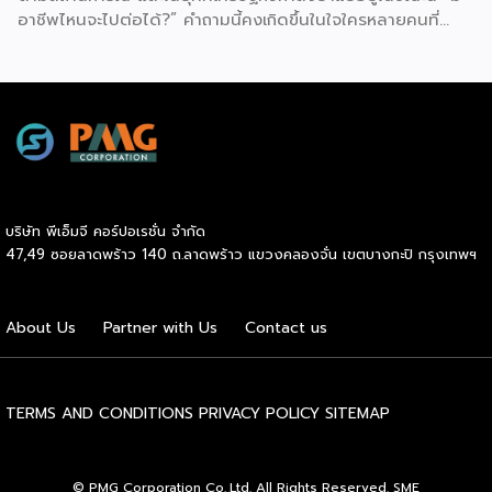
ตามสถานการณ์ และในยุคที่เศรษฐกิจกำลังย่ำแย่อยู่ในขณะนี้ “มี
อาชีพไหนจะไปต่อได้?” คำถามนี้คงเกิดขึ้นในใจใครหลายคนที่
กำลังมองหางานหรืออาชีพที่จะฝ่าวิกฤตนี้ไปให้ได้ เราจึงรวมอาชีพ
ที่มีแนวโน้มที่จะมาแรงหลังมาฝากกัน 1. นักการตลาดออนไลน์
(Digital Marketer) อีกหนึ่งอาชีพสายมาร์เก็ตติ้งที่ได้รับความ
นิยมและรู้จักกันดีในปัจจุบัน คือ นักการตลาดออนไลน์ หรือ
ดิจิตอลมาร์เก็ตเตอร์ เพราะปัจจุบันมีผู้ใช้โทรศัพท์มือถือเช็กข้อมูล
ข่าวสารกันทุกวินาที สิ่งที่ติดตามมากับข้อมูลก็คือ โฆษณา ซึ่ง
นักการตลาดออนไลน์เป็นผู้ออกแบบ ผลิตโฆษณาดึงดูดให้เราซื้อ
สินค้า ซึ่งในปัจจุบันโลก Online มีข้อมูลของลูกค้าและกลุ่มเป้า
บริษัท พีเอ็มจี คอร์ปอเรชั่น จำกัด
หมายอยู่มากมาย หากได้ผู้ที่มีความเชี่ยวชาญเกี่ยวกับด้านนี้มา จะ
47,49 ซอยลาดพร้าว 140 ถ.ลาดพร้าว แขวงคลองจั่น เขตบางกะปิ กรุงเทพฯ
ช่วยสร้างกำไรให้กับบริษัทและธุรกิจได้มาก ทำให้ดิจิตอลมาร์เก็ต
เตอร์เป็นอีกหนึ่งตำแหน่งที่หลายๆ บริษัทต้องการตัวเป็นอย่าง
มาก 2. นักพัฒนาแอปพลิเคชัน (Application Developer /
About Us
Partner with Us
Contact us
Application Creator) นักพัฒนาแอปพลิเคชัน เป็นผู้สร้างและ
พัฒนา Application/Software ต่าง ๆ บนมือถือ Smart
Phone ให้มีความสะดวกสบายขึ้นในชีวิตประจำวัน เนื่องจากผู้คน
ในยุคข้อมูลข่าวสารต้องการเข้าถึงข้อมูลที่ ค้นหาง่าย ดูง่าย มี
TERMS AND CONDITIONS
PRIVACY POLICY
SITEMAP
Application ที่ช่วยอำนวยความสะดวกในด้านต่าง ๆ อาทิ แอป
จองคิวร้านอาหารหรือธนาคาร ที่สามารถกดจองล่วงหน้าได้ […]