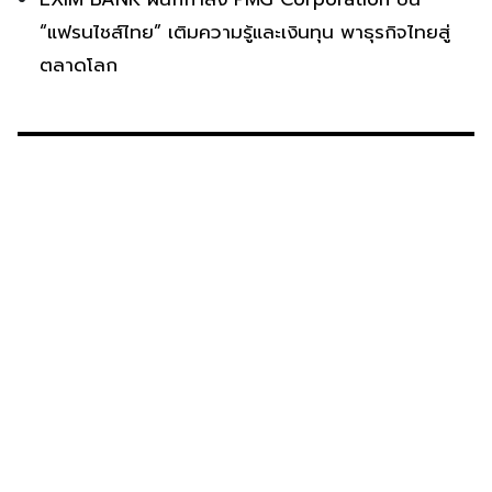
EXIM BANK ผนึกกำลัง PMG Corporation ปั้น
“แฟรนไชส์ไทย” เติมความรู้และเงินทุน พาธุรกิจไทยสู่
ตลาดโลก