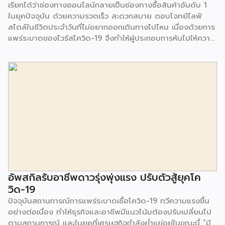
จะมีการเติบโตมากที่สุดถึง 16.6% ในช่วงปี 2020-2025
เรียกได้ว่าช่องทางออนไลน์กลายเป็นช่องทางซื้อสินค้าอันดับ 1
เนื่องจากเป็นเครื่องดื่มที่มีรสชาติเข้มข้น และมีแคลอรี่
ในยุคปัจจุบัน ด้วยความรวดเร็ว สะดวกสบาย ตอบโจทย์ไลฟ์
คาร์โบไฮเดรต […]
สไตล์ในชีวิตประจำวันที่ไม่อยากออกเดินทางไปไหน เนื่องด้วยการ
แพร่ระบาดของไวรัสโควิด-19 จึงทำให้ผู้ประกอบการหันไปให้ความ
สำคัญกับช่องทางออนไลน์ แม้ว่าหลายธุรกิจจะเติบโตจากการขาย
ออนไลน์ แต่ก็ยังมีคำถามอีกมากมายเกี่ยวกับการให้บริการต่อ
ลูกค้า ว่ามีความคิดเห็นอย่างไร โดย Live Agent บริการตอบ
คำถามทุกร้านค้าออนไลน์โดยบุคลากรมืออาชีพ ภายใต้ความร่วม
มือระหว่าง บริษัท ดิจิทัล บิสิเนส คอนซัลท์ จำกัด และ บริษัท วัน
ทูวัน คอนแทคส์ จำกัด (มหาชน) ทำการสำรวจ เรื่องความคิดเห็น
ในการซื้อออนไลน์ (2564) จากผู้ตอบแบบสอบถามจำนวน 1,650
คน ระหว่างวันที่ 29 มี.ค.-16 พ.ค.2564 ซึ่งมีประเด็นที่น่าสนใจ
ดังต่อไปนี้ Shopee แพลตฟอร์มที่คนไทยนิยมซื้อมากที่สุด ผล
สำรวจชี้ให้เห็นว่า Shopee เป็นช่องทางออนไลน์ที่คนไทยนิยมซื้อ
มากที่สุดมาเป็นอันดับ 1 ตามมาด้วย Facebook Page และ
Lazada อย่างไรก็ตาม เมื่อลงลึกในเรื่องของอายุ พบว่า กลุ่มคน
อัพสกิลรับอาชีพดาวรุ่งพุ่งแรง ปรับตัวสู้ยุคโค
อายุ 18-34 […]
วิด-19
ปัจจุบันสถานการณ์การแพร่ระบาดเชื้อโควิด-19 ทวีความแรงขึ้น
อย่างต่อเนื่อง ทำให้ธุรกิจและอาชีพมีแนวโน้มต้องปรับเปลี่ยนไป