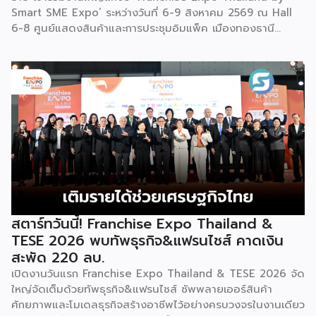
Smart SME Expo’ ระหว่างวันที่ 6-9 สิงหาคม 2569 ณ Hall
เช่นกัน […]
6-8 ศูนย์แสดงสินค้าและการประชุมอิมแพ็ค เมืองทองธานี
พร้อมจัดพิธีมอบรางวัล DBD Thailand Franchise Award
2026 ให้แก่ผู้ประกอบธุรกิจแฟรนไชส์ที่อยู่ในการส่งเสริมสนับสนุน
ของกรมฯ นายพูนพงษ์ นัยนาภากรณ์ อธิบดีกรมพัฒนาธุรกิจ
การค้า กระทรวงพาณิชย์ เปิดเผยภายหลังเป็นประธานเปิดงาน
“งานแฟรนไชส์ เอ็กซ์โป ไทยแลนด์ บาย สมาร์ท เอสเอ็มอี เอ็กซ์
โป (Franchise Expo Thailand by Smart SME Expo)” ซึ่ง
เป็นงานแสดงธุรกิจแฟรนไชส์ชั้นนำที่จัดขึ้นโดย บริษัท พีเอ็มจี
คอร์ปอเรชัน จำกัด เพื่อยกระดับศักยภาพของผู้ประกอบการและ
เจ้าของธุรกิจที่ต้องการขยายกิจการผ่านระบบแฟรนไชส์ […]
สตาร์ทวันนี้! Franchise Expo Thailand &
TESE 2026 พบทัพธุรกิจ&แฟรนไชส์ คาดเงิน
สะพัด 220 ลบ.
เปิดงานวันแรก Franchise Expo Thailand & TESE 2026 จัด
ใหญ่จัดเต็มด้วยทัพธุรกิจ&แฟรนไชส์ ซัพพลายเออร์สินค้า
ศักยภาพและโมเดลธุรกิจสร้างอาชีพไว้อย่างครบวงจรในงานเดียว