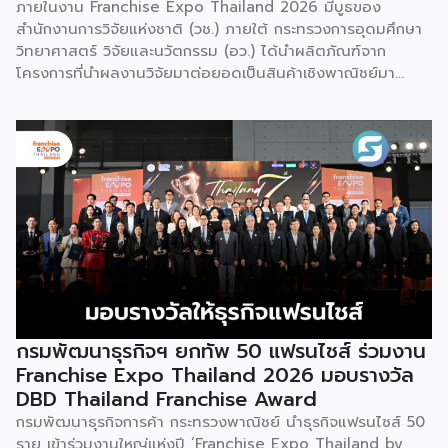
ภายในงาน Franchise Expo Thailand 2026 มีบูธของ
สำนักงานการวิจัยแห่งชาติ (วช.) ภายใต้ กระทรวงการอุดมศึกษา
วิทยาศาสตร์ วิจัยและนวัตกรรม (อว.) ได้นำผลิตภัณฑ์จาก
โครงการที่นำผลงานวิจัยมาต่อยอดเป็นสินค้าเชิงพาณิชย์มา
แสดง พร้อมจัดจำหน่ายให้กับผู้ที่สนใจได้เลือกซื้อ สำหรับ วช.
มีภารกิจหลัก คือการให้ทุนวิจัย ดูแลเรื่องการวิจัยในภาพรวม รวม
ถึงการให้รางวัล และสนับสนุนนักวิจัย ตั้งแต่ระดับเยาวชนไปจนถึง
นักวิจัยอาวุโส แน่นอนว่านี่เป็นหน่วยงานผู้อยู่เบื้องหลังงานวิจัย
ไทยตั้งแต่ต้นน้ำยันปลายน้ำ กิจกรรมที่นำมาจัดแสดงในบูธ
ครั้งนี้เป็นส่วนหนึ่งของทุนที่ วช. สนับสนุนภายใต้ชุดโครงการ
Innovative House ซึ่งมีเป้าหมายชัดเจน คือการแนะแนวและ
สนับสนุนให้ผู้ประกอบการนำนวัตกรรมที่ต่อยอดมาจากงานวิจัย
ไปพัฒนาต่อจนสามารถขายได้จริงในเชิงพาณิชย์ ไม่ใช่แค่งาน
วิจัยที่อยู่ในห้องแล็บ โดยสินค้าที่นำมาโชว์ในบูธจึงเป็นผลิตภัณฑ์
ที่ “พร้อมขาย” แล้วจริงๆ บางแบรนด์ขายออนไลน์ บางแบรนด์
ขายเฉพาะหน้าร้าน นอกจากนี้ ยังมีการสาธิตนำผลิตภัณฑ์ไป
กรมพัฒนาธุรกิจฯ ยกทัพ 50 แฟรนไชส์ ร่วมงาน
แปรรูปเป็นเมนูอาหาร-เครื่องดื่มให้ผู้ร่วมงานเห็นวิธีใช้งานจริง
Franchise Expo Thailand 2026 มอบรางวัล
โดยนำ ‘น้ำผึ้ง’ ที่ไม่ได้นำมาวางขายแบบเดิม ๆ แต่แปรรูปเป็น
DBD Thailand Franchise Award
เครื่องดื่มสเลอปี้ให้ผู้ร่วมงานได้ชิมสดๆ หน้าบูธ เพื่อดึงดูดและ
กรมพัฒนาธุรกิจการค้า กระทรวงพาณิชย์ นำธุรกิจแฟรนไชส์ 50
สร้างประสบการณ์ให้คนในงานได้ทดลองสัมผัสสินค้าจริง และหาก
ราย เข้าร่วมงานใหญ่แห่งปี ‘Franchise Expo Thailand by
ใครสนใจก็สามารถซื้อ หัวเชื้อ กลับไปทำเครื่องดื่มต่อเองที่บ้านได้