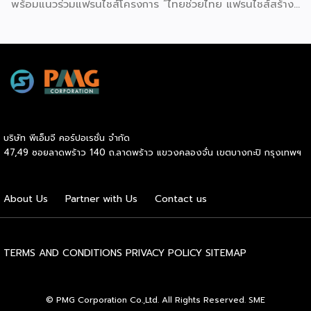
พร้อมแนวร่วมแฟรนไชส์โครงการ “ไทยช่วยไทย แฟรนไชส์สร้าง
อาชีพ พลัส” ที่รัฐช่วยจ่ายค่าแฟรนไชส์ 50% มาเสริมทัพในงาน
รวมกว่า 250 บูธ บนพื้นที่ 15,000 ตารางเมตร หวังเป็นทาง
เลือกสร้างรายได้เพิ่มและพยุงเศรษฐกิจไทยให้ฟื้นตัว เสิร์ฟครบ
จบในงานด้วยสินเชื่อ และทำเลทองทั่วประเทศ พร้อมเสวนาให้
ความรู้โดยผู้ทรงคุณวุฒิคับคั่ง และกิจกรรมเจรจาจับคู่ธุรกิจทั้งใน
และต่างประเทศ งานจัดต่อเนื่องระหว่างวันที่ 6-9 สิงหาคมนี้ ที่
ฮอลล์ 6-8 อิมแพ็คเมืองทองธานี คาดเม็ดเงินสะพัดในงานราว
220 ล้านบาท นายพูนพงษ์ นัยนาภากรณ์ อธิบดีกรมพัฒนา
บริษัท พีเอ็มจี คอร์ปอเรชั่น จำกัด
ธุรกิจการค้า กระทรวงพาณิชย์ กล่าวว่า งาน ” Franchise Expo
47,49 ซอยลาดพร้าว 140 ถ.ลาดพร้าว แขวงคลองจั่น เขตบางกะปิ กรุงเทพฯ
Thailand & Thailand E-Commerce Selection Expo
(TESE 2026) เป็นเวทีแสดงธุรกิจแฟรนไชส์และโซลูชั่นส์แบบครบ
วงจร […]
About Us
Partner with Us
Contact us
TERMS AND CONDITIONS
PRIVACY POLICY
SITEMAP
© PMG Corporation Co.,Ltd. All Rights Reserved. SME