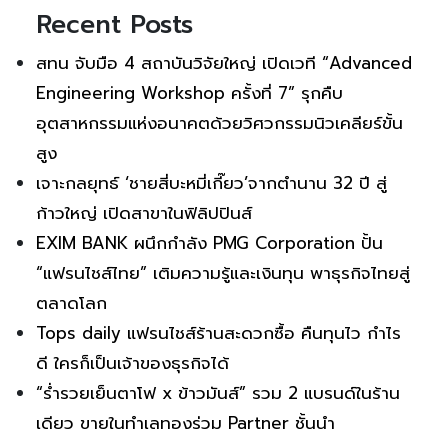
Recent Posts
สทน จับมือ 4 สถาบันวิจัยใหญ่ เปิดเวที “Advanced
Engineering Workshop ครั้งที่ 7” รุกคืบ
อุตสาหกรรมแห่งอนาคตด้วยวิศวกรรมนิวเคลียร์ขั้น
สูง
เจาะกลยุทธ์ ‘ชายสี่บะหมี่เกี๊ยว’จากตำนาน 32 ปี สู่
ก้าวใหญ่ เปิดสาขาในฟิลิปปินส์
EXIM BANK ผนึกกำลัง PMG Corporation ปั้น
“แฟรนไชส์ไทย” เติมความรู้และเงินทุน พาธุรกิจไทยสู่
ตลาดโลก
Tops daily แฟรนไชส์ร้านสะดวกซื้อ คืนทุนไว กำไร
ดี ใครก็เป็นเจ้าของธุรกิจได้
“ร่ำรวยเย็นตาโฟ x ข้าวมันส์” รวม 2 แบรนด์ในร้าน
เดียว ขายในทำเลทองร่วม Partner ชั้นนำ