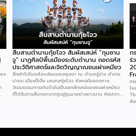
สืบสานตำนานกุ้ยโจว สัมผัสเสน่ห์ “กุนซาน
กร
่
จู” นาฏศิลป์พื้นเมืองระดับตำนาน ถอดรหัส
ร่
ประวัติศาสตร์และจิตวิญญาณชนเผ่าเหมียว
2
F
ของ
ลึกเข้าไปในวงโอบล้อมของขุนเขา ณ ตำบลจู๋ฉ่าง อำเภอ
น่ายง เมืองปี้เจี๋ย มณฑลกุ้ยโจว ยังคงมีมรดกทาง
กร
ำ
วัฒนธรรมการเต้นรำอันเป็นเอกลักษณ์ของชนเผ่าเหมียว
ไช
ที่ได้รับการสืบทอดจากรุ่นสู่รุ่นมาอย่างยาวนาน ศิลปะการ
Th
แสดงอันโดดเด่นนี้มีชื่อเรียกว่ากุนซานจู (Gunshanzhu)
สิ
ทุน
หรือเจ้าของฉายา “ไข่มุกแห่งที่ราบสูงกุ้ยโจว” ซึ่งทรง
ปร
คุณค่าเป็นยิ่งกว่าการแสดง เพราะทำหน้าที่จดบันทึก
DB
ัย
ประวัติศาสตร์การอพยพย้ายถิ่นฐาน สะท้อนภูมิปัญญา
กอ
ย
ทางวัฒนธรรมอันรุ่มรวย และตอกย้ำจิตวิญญาณอัน
รม
สดง
แข็งแกร่งของชนเผ่าเหมียวไว้ได้อย่างงดงาม ตำนาน
ธุ