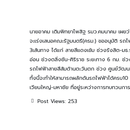
นายอาคม เติมพิทยาไพสิฐ รมว.คมนาคม เผยว่
จะเร่งเสนอคณะรัฐมนตรี(ครม.) ขออนุมัติ ร
3เส้นทาง ได้แก่ สายสีแดงเข้ม ช่วงรังสิต-ม
อ่อน ช่วงตลิ่งชัน-ศิริราช ระยะทาง 6 กม. ช่
รถไฟฟ้าสายสีส้มด้านตะวันตก ช่วง ศูนย์วัฒน
ทั้งนี้จะทำให้สามารถผลักดันรถไฟฟ้าได้ครบ
เวียนใหญ่-มหาชัย ที่อยู่ระหว่างการทบทวนก
Post Views:
253