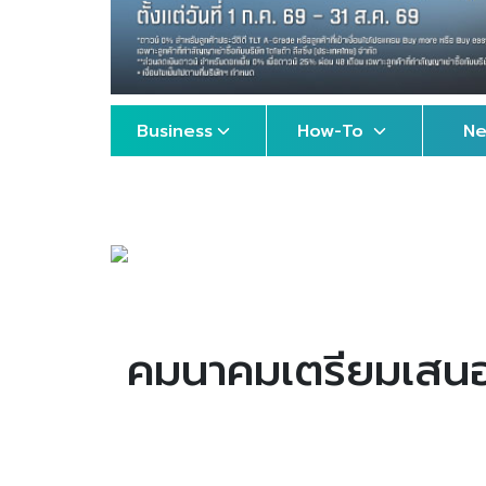
Business
How-To
N
คมนาคมเตรียมเสนอค