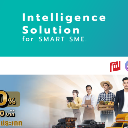
earch
r: