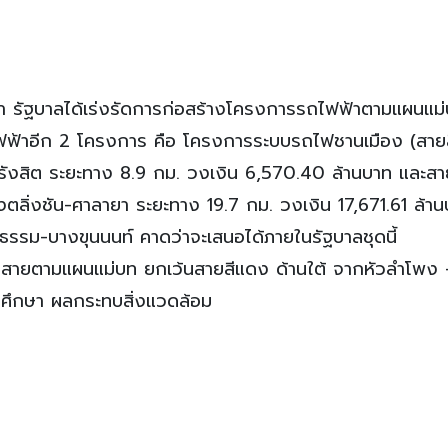
า รัฐบาลได้เร่งรัดการก่อสร้างโครงการรถไฟฟ้าตามแผนแม
ถไฟฟ้าอีก 2 โครงการ คือ โครงการระบบรถไฟชานเมือง (สาย
ธ.รังสิต ระยะทาง 8.9 กม. วงเงิน 6,570.40 ล้านบาท และส
วงตลิ่งชัน-ศาลายา ระยะทาง 19.7 กม. วงเงิน 17,671.61 ล้า
ธรรม-บางขุนนนท์ คาดว่าจะเสนอได้ภายในรัฐบาลชุดนี้
10 สายตามแผนแม่บท ยกเว้นสายสีแดง ด้านใต้ จากหัวลำโพง
ารศึกษา ผลกระทบสิ่งแวดล้อม