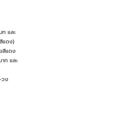
่บท และ
สีแดง)
ายสีแดง
นบาท และ
 -วง