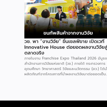
วช. พา “งานวิจัย” ขึ้นเชลฟ์ขาย เปิดเวที
Innovative House ต่อยอดผลงานวิจัยสู
ตลาดจริง
ภายในงาน Franchise Expo Thailand 2026 มีบูธ
สำนักงานการวิจัยแห่งชาติ (วช.) ภายใต้ กระทรวงการ
อุดมศึกษา วิทยาศาสตร์ วิจัยและนวัตกรรม (อว.) ได้น
ผลิตภัณฑ์จากโครงการที่นำผลงานวิจัยมาต่อยอดเป็น
สินค้าเชิงพาณิชย์มาแสดง พร้อมจัดจำหน่ายให้กับผู้ที่
สนใจได้เลือกซื้อ สำหรับ วช. มีภารกิจหลัก คือการให้
วิจัย ดูแลเรื่องการวิจัยในภาพรวม รวมถึงการให้รางวัล
และสนับสนุนนักวิจัย ตั้งแต่ระดับเยาวชนไปจนถึงนักวิจ
อาวุโส แน่นอนว่านี่เป็นหน่วยงานผู้อยู่เบื้องหลังงานวิจั
ไทยตั้งแต่ต้นน้ำยันปลายน้ำ กิจกรรมที่นำมาจัดแ