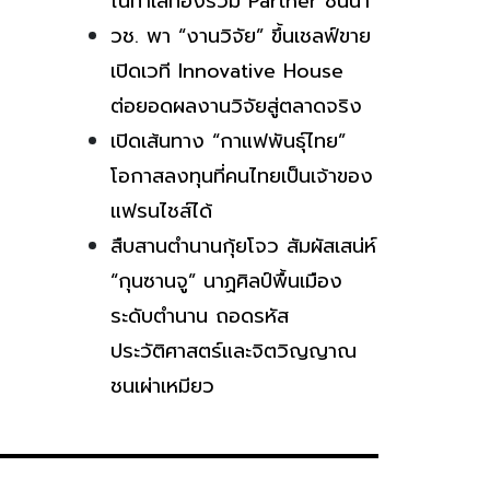
ในทำเลทองร่วม Partner ชั้นนำ
วช. พา “งานวิจัย” ขึ้นเชลฟ์ขาย
เปิดเวที Innovative House
ต่อยอดผลงานวิจัยสู่ตลาดจริง
เปิดเส้นทาง “กาแฟพันธุ์ไทย”
โอกาสลงทุนที่คนไทยเป็นเจ้าของ
แฟรนไชส์ได้
สืบสานตำนานกุ้ยโจว สัมผัสเสน่ห์
“กุนซานจู” นาฏศิลป์พื้นเมือง
ระดับตำนาน ถอดรหัส
ประวัติศาสตร์และจิตวิญญาณ
ชนเผ่าเหมียว