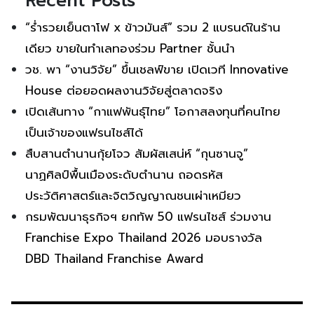
Recent Posts
“ร่ำรวยเย็นตาโฟ x ข้าวมันส์” รวม 2 แบรนด์ในร้าน
เดียว ขายในทำเลทองร่วม Partner ชั้นนำ
วช. พา “งานวิจัย” ขึ้นเชลฟ์ขาย เปิดเวที Innovative
House ต่อยอดผลงานวิจัยสู่ตลาดจริง
เปิดเส้นทาง “กาแฟพันธุ์ไทย” โอกาสลงทุนที่คนไทย
เป็นเจ้าของแฟรนไชส์ได้
สืบสานตำนานกุ้ยโจว สัมผัสเสน่ห์ “กุนซานจู”
นาฏศิลป์พื้นเมืองระดับตำนาน ถอดรหัส
ประวัติศาสตร์และจิตวิญญาณชนเผ่าเหมียว
กรมพัฒนาธุรกิจฯ ยกทัพ 50 แฟรนไชส์ ร่วมงาน
Franchise Expo Thailand 2026 มอบรางวัล
DBD Thailand Franchise Award