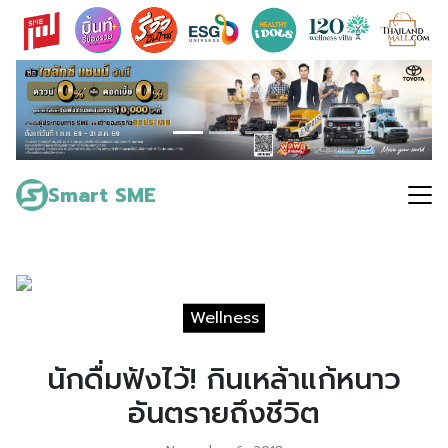
Skip
to
content
Search
for:
Smart SME
Wellness
นักดื่มฟังไว้! กินเหล้าแก้หนาว
อันตรายถึงชีวิต