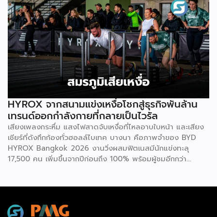
ขยายธุรกิจสู่คอมมูนิตี้สุขภาพ “StayGold” ได้ประกาศนโยบาย
ประมาณตัวเอง […]
ใหม่ แจกโบนัสสุขภาพเป็นโบนัสก้อนที่สองเพิ่มเติมจากโบนัสปกติ
เพื่อสร้างแรงจูงใจให้พนักงานหันมาใส่ใจสุขภาพอย่างจริงจัง และ
ผลักดันบิทคับให้เป็นองค์กรยุคใหม่ที่ขับเคลื่อนด้วยคุณภาพควบคู่
ไปกับสุขภาวะที่ดี นโยบายดังกล่าวขับเคลื่อนผ่านโครงการ
“Bitkuber Longevity Journey Program” ซึ่งเปิดให้พนักงาน
เข้าร่วมตามความสมัครใจ โดยจะวัดผลจากการเปลี่ยนแปลง
สุขภาพเป็นรายบุคคลเปรียบเทียบช่วงต้นปีและปลายปี เปิดโอกาส
ให้ทุกคนมีสิทธิ์ได้รับโบนัสเท่าเทียมกัน ไม่ว่าจะเป็นกลุ่มผู้เริ่มต้นที่
พัฒนาสุขภาพให้ดีขึ้น หรือกลุ่มคนรักสุขภาพที่สามารถรักษา
HYROX จากสนามแข่งเหงื่อโชกสู่ธุรกิจพันล้าน
มาตรฐานที่ดีไว้ได้ โดยเกณฑ์การประเมินจะมุ่งเน้นไปที่การป้องกัน
เทรนด์ออกกำลังกายที่กลายเป็นไวรัล
โรคในกลุ่มคนทำงานออฟฟิศ ครอบคลุม 3 ด้าน 6 ตัวชี้วัด ได้แก่
เสียงเพลงกระหึ่ม แสงไฟสาดจับเหงื่อที่ไหลอาบใบหน้า และเสียง
1.ด้านระบบเผาผลาญ ประเมินค่าสมดุลระหว่างไขมันสะสมกับไข
เชียร์ที่ดังกึกก้องทั่วฮอลล์ไบเทค บางนา คือภาพจำของ BYD
มันที่ช่วยทำความสะอาดหลอดเลือด (Triglyceride-to-HDL
HYROX Bangkok 2026 งานวิ่งผสมฟิตเนสมีนักแข่งทะลุ
ratio) ระดับไขมันที่เกาะตามอวัยวะภายในช่องท้อง (Visceral Fat
17,500 คน เพิ่มขึ้นจากปีก่อนถึง 100% พร้อมผู้ชมอีกกว่า
Rating) และวัดค่าคอเลสเตอรอลชนิดไขมันไม่ดี (LDL) 2.ด้าน
21,250 คนที่ยอมจ่ายเงินซื้อบัตรเข้าไปนั่งดูคนอื่น “ทรมานตัว
องค์ประกอบร่างกายและสารอาหาร ประเมินจากคะแนนความ
เอง” ที่น่าสนใจกว่านั้นคือ ซูเปอร์สตาร์อย่างณเดชน์ คูกิมิยะ,
สมบูรณ์โดยรวมของร่างกาย […]
หมาก ปริญ, เจมส์ จิรายุ และแอน ทองประสม ต่างประกาศลง
สนามจริง ไม่ใช่แค่มาเปิดงาน นี่ไม่ใช่แค่กระแสฟิตเนสธรรมดา
แต่คือปรากฏการณ์ที่กำลังเปลี่ยนภูมิทัศน์ของอุตสาหกรรม