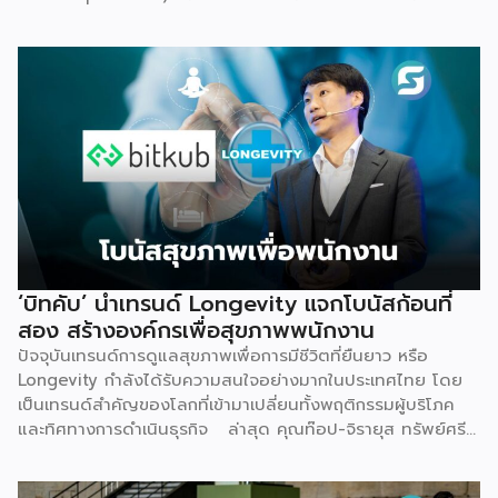
เพื่อลดภาระการลงทุนก้อนใหญ่และลดความเสี่ยงในการเริ่มต้น
ธุรกิจใหม่ พร้อมทีมช่างที่คอยดูแลตรวจเช็กเครื่องมืออย่าง
สม่ำเสมอ ให้มั่นใจได้ว่าอุปกรณ์ทำงานอย่างมีประสิทธิภาพตลอด
อายุการใช้งาน เหมาะสำหรับคลินิกที่ต้องการสร้างรายได้เพิ่ม โดย
ไม่ต้องใช้เงินก้อนใหญ่ตั้งแต่วันแรก จุดเริ่มต้น มองเห็นกับดักที่
ทำให้อุตสาหกรรมสุขภาพ-ความงามไปไม่ถึงเป้าหมาย Givora
ไม่ได้เริ่มต้นจากการขายเครื่องมือเพียงอย่างเดียว แต่เกิดจากการ
มองเห็นว่าผู้ประกอบการจำนวนมากที่ตั้งใจอยากขยายธุรกิจสู่
Wellness กลับติดกับดักซ้ำ ๆ 3 เรื่องหลัก จนไปไม่ถึงเป้าหมาย
ที่วางไว้ ได้แก่ การไม่มีความรู้และขาดความเชี่ยวชาญเฉพาะด้าน
การไม่มีฐานลูกค้าเพราะการตลาดไม่ตรงกลุ่ม และการเริ่มต้นผิด
จุดทั้งเรื่องเครื่องมือ ระบบ และราคา Givora จึงออกแบบ
‘บิทคับ’ นำเทรนด์ Longevity แจกโบนัสก้อนที่
โซลูชันให้ครอบคลุมทั้งสามปัญหานี้ในคราวเดียวกัน แทนที่จะให้
สอง สร้างองค์กรเพื่อสุขภาพพนักงาน
คลินิกต้องแก้ปัญหาทีละเรื่องด้วยตัวเอง ด้านความรู้และความ
ปัจจุบันเทรนด์การดูแลสุขภาพเพื่อการมีชีวิตที่ยืนยาว หรือ
เชี่ยวชาญ — Givora มีทีมฝึกอบรมบุคลากรให้ได้มาตรฐาน
Longevity กำลังได้รับความสนใจอย่างมากในประเทศไทย โดย
เดียวกัน พร้อมควบคุมคุณภาพและมาตรฐานการบริการตลอด
เป็นเทรนด์สำคัญของโลกที่เข้ามาเปลี่ยนทั้งพฤติกรรมผู้บริโภค
กระบวนการ เพื่อให้คลินิกพันธมิตรมั่นใจได้ว่าบุคลากรพร้อมให้
และทิศทางการดำเนินธุรกิจ ล่าสุด คุณท๊อป-จิรายุส ทรัพย์ศรี
บริการอย่างถูกต้องตั้งแต่วันแรก ด้านฐานลูกค้าและการตลาด
โสภา ผู้ก่อตั้งและประธานเจ้าหน้าที่บริหารกลุ่ม บริษัท บิทคับ
— Givora เข้ามาช่วยขยายแบรนด์และสร้างแคมเปญทางการ
แคปปิตอล กรุ๊ป โฮลดิ้งส์ จำกัด หนึ่งในผู้บุกเบิกวงการนี้และผู้
ตลาดให้คลินิก แทนที่จะปล่อยให้แต่ละแห่งลองผิดลองถูกด้วยงบ