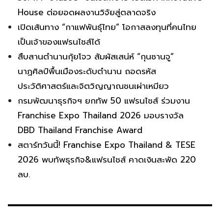
House ต่อยอดผลงานวิจัยสู่ตลาดจริง
เปิดเส้นทาง “กาแฟพันธุ์ไทย” โอกาสลงทุนที่คนไทย
เป็นเจ้าของแฟรนไชส์ได้
สืบสานตำนานกุ้ยโจว สัมผัสเสน่ห์ “กุนซานจู”
นาฏศิลป์พื้นเมืองระดับตำนาน ถอดรหัส
ประวัติศาสตร์และจิตวิญญาณชนเผ่าเหมียว
กรมพัฒนาธุรกิจฯ ยกทัพ 50 แฟรนไชส์ ร่วมงาน
Franchise Expo Thailand 2026 มอบรางวัล
DBD Thailand Franchise Award
สตาร์ทวันนี้! Franchise Expo Thailand & TESE
2026 พบทัพธุรกิจ&แฟรนไชส์ คาดเงินสะพัด 220
ลบ.