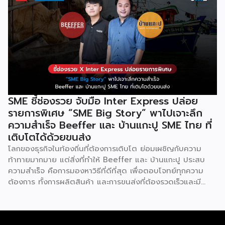
มากกว่า 4 แสนราย และมีผู้ใช้งานมากกว่า 6 ล้านคนทั่วเอเชีย ปีนี้
Odoo กลับมาจัดงาน Business Roadshow 2568 ภายใต้
Concept พลิกธุรกิจให้กำไร ต่อยอดธุรกิจของคุณด้วย
ซอฟต์แวร์ ERP ที่มาปลดล็อกทุกธุรกิจในประเทศไทยผ่านการนำ
เทคโนโลยีใหม่สุดล้ำ ยกระดับองค์กรของคุณไปสู่ระบบดิจิทัล
พร้อมกับโอกาสที่จะได้เข้ามาเป็นพาร์ทเนอร์ระดับมืออาชีพร่วมกับ
Odoo […]
SME ชี้ช่องรวย จับมือ Inter Express ปล่อย
รายการพิเศษ “SME Big Story” พาไปเจาะลึก
ความสำเร็จ Beeffer และ บ้านแกะปู SME ไทย ที่
เติบโตได้ด้วยขนส่ง
โลกของธุรกิจในท้องถิ่นที่ต้องการเติบโต ย่อมเผชิญกับความ
ท้าทายมากมาย แต่สิ่งที่ทำให้ Beeffer และ บ้านแกะปู ประสบ
ความสำเร็จ คือการมองหาวิธีที่ดีที่สุด เพื่อตอบโจทย์ทุกความ
ต้องการ ทั้งการผลิตสินค้า และการขนส่งที่ต้องรวดเร็วและมี
คุณภาพ เราจะพาคุณไปเรียนรู้เคล็ดลับที่ช่วยให้ธุรกิจเหล่านี้เติบโต
ได้อย่างรวดเร็ว พร้อมด้วยผู้ช่วยคนสำคัญอย่าง Inter
Express ที่เป็นพาร์ทเนอร์จัดการเรื่องขนส่งให้เป็นไปอย่างราบรื่น