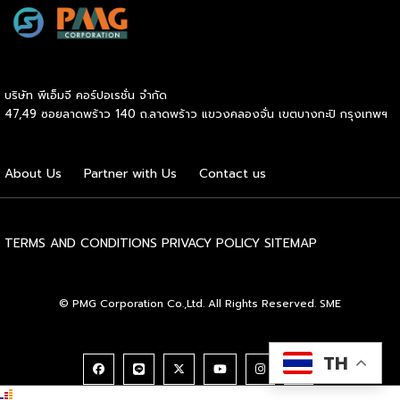
Beeffer : แบรนด์เนื้อโคขุนพรีเมียมที่ตั้งต้นจากฟาร์มเลี้ยง
วัวในจังหวัดระยอง และขยายสู่การเป็นแบรนด์ที่ได้รับความนิยม
ทั่วประเทศ ความสำเร็จของ Beeffer ไม่ได้เกิดขึ้นจากแค่การมี
วัตถุดิบคุณภาพ แต่ยังมาจากการเลือกใช้ขนส่งที่สามารถรักษา
อุณหภูมิของเนื้อให้สดใหม่และได้มาตรฐานถึงมือลูกค้าในทุก
บริษัท พีเอ็มจี คอร์ปอเรชั่น จำกัด
จังหวัด บ้านแกะปู : ร้านอาหารทะเลในอ่างศิลา กับความสำเร็จ
47,49 ซอยลาดพร้าว 140 ถ.ลาดพร้าว แขวงคลองจั่น เขตบางกะปิ กรุงเทพฯ
ที่มาจากความใส่ใจในคุณภาพสินค้า ตอบโจทย์ painpoint ของ
ลูกค้า และบริการที่ดีเยี่ยม เน้นวัตถุดิบสดใหม่จากทะเล เข้าถึงผู้ซื้อ
ได้อย่างรวดเร็ว ด้วยขนส่งแบบแช่เย็น ที่รักษาความสดได้อย่าง
About Us
Partner with Us
Contact us
สมบูรณ์แบบ ไม่ว่าจะเป็น Beeffer หรือ บ้านแกะปู สิ่งที่ทั้งสอง
แบรนด์มีเหมือนกันคือการเลือกขนส่งควบคุมอุณหภูมิที่มีความ
เชี่ยวชาญและเชื่อถือได้ อย่าง Inter Express ที่ตอบโจทย์ธุรกิจ
ทุกรูปแบบ ไม่ใช่เพียงแค่ขนส่ง แต่ยังเป็นตัวช่วยสำคัญในการ
TERMS AND CONDITIONS
PRIVACY POLICY
SITEMAP
ขยายธุรกิจให้เติบโตอย่างรวดเร็ว สนใจสอบถามข้อมูลบริการ
ขนส่งควบคุมอุณหภูมิติดต่อได้ที่ https://bit.ly/4g84Lm6
© PMG Corporation Co.,Ltd. All Rights Reserved. SME
TH