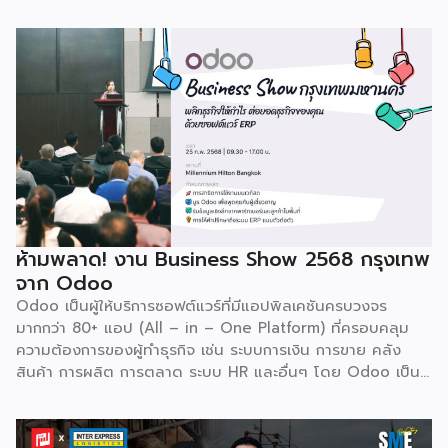
ให้บริการซอฟต์แวร์โอเพ่นซอร์ส (Open Source) จากประเทศ
เบลเยี่ยมให้บริการใน 19 แห่งทั่วโลก รวมถึงสหรัฐอเมริกา ฮ่องกง
อินโดนีเซีย และดูไบ ปัจจุบัน Odoo ให้บริการผู้ใช้งานในไทย
มากกว่า 4 แสนราย และมีผู้ใช้งานมากกว่า 6 ล้านคนทั่วเอเชีย ปีนี้
Odoo กลับมาจัดงาน Business Roadshow 2568 ภายใต้
Concept พลิกธุรกิจให้กำไร ต่อยอดธุรกิจของคุณด้วย
ซอฟต์แวร์ ERP ที่มาปลดล็อกทุกธุรกิจในประเทศไทยผ่านการนำ
เทคโนโลยีใหม่สุดล้ำ ยกระดับองค์กรของคุณไปสู่ระบบดิจิทัล
พร้อมกับโอกาสที่จะได้เข้ามาเป็นพาร์ทเนอร์ระดับมืออาชีพร่วมกับ
Odoo […]
ห้ามพลาด! งาน Business Show 2568 กรุงเทพ
จาก Odoo
Odoo เป็นผู้ให้บริการซอฟต์แวร์ที่มีแอปพิลเคชันครบวงจร
มากกว่า 80+ แอป (All – in – One Platform) ที่ครอบคลุม
ความต้องการของผู้ทำธุรกิจ เช่น ระบบการเงิน การขาย คลัง
สินค้า การผลิต การตลาด ระบบ HR และอื่นๆ โดย Odoo เป็นผู้
ให้บริการซอฟต์แวร์โอเพ่นซอร์ส (Open Source) จากประเทศ
เบลเยี่ยมให้บริการใน 19 แห่งทั่วโลก รวมถึงสหรัฐอเมริกา ฮ่องกง
อินโดนีเซีย และดูไบ ปัจจุบัน Odoo ให้บริการผู้ใช้งานในไทย