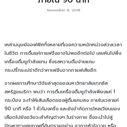
November 8, 2018
เหล่ามนุษย์ออฟฟิศทั้งหลายที่เจอความหนักหน่วงล่วงเวลา
ในชีวิต การดื่มแค่กาแฟจึงอาจไม่พออีกต่อไป เลยหันไปพึ่ง
เครื่องดื่มชูกำลังแทน ซึ่งรสหวานดื่มง่ายแถม
กระปรี้กระเปร่าดีกว่าคาเฟอีนจากกาแฟเสียอีก
จากผลการศึกษาวิจัยล่าสุดของมหาวิทยาลัยเทกซัส
สหรัฐอเมริกา พบว่า การดื่มเครื่องดื่มชูกำลังเพียงแค่ 1
กระป๋อง จะทำให้เส้นเลือดของผู้ดื่มแคบลง ภายในเวลาแค่
90 นาที หรือ 1 ชั่วโมงครึ่ง และยังจำกัดการไหลเวียนของ
เลือดไปยังอวัยวะสำคัญต่างๆ ในร่างกาย ซึ่งจะนำไปสู่
ปัญหาทางสุขภาพที่อันตรายอย่าง อาการหัวใจวาย หรือ