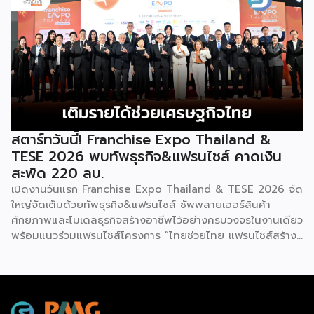
การค้า กระทรวงพาณิชย์ เปิดเผยภายหลังเป็นประธานเปิดงาน
เป็นท่านางแอ่นบิน พีระมิดมนุษย์ หรือท่ามังกรพลิกกาย การ
“งานแฟรนไชส์ เอ็กซ์โป ไทยแลนด์ บาย สมาร์ท เอสเอ็มอี เอ็กซ์
ผสานท่วงทำนอง การเคลื่อนไหว ลมหายใจ และพละกำลังเข้าด้วย
โป (Franchise Expo Thailand by Smart SME Expo)” ซึ่ง
กันอย่างสมบูรณ์แบบนี้เอง ที่หล่อหลอมให้เกิดเป็นสุนทรียศาสตร์
เป็นงานแสดงธุรกิจแฟรนไชส์ชั้นนำที่จัดขึ้นโดย บริษัท พีเอ็มจี
อันเป็นเอกลักษณ์ของศิลปะโบราณชนิดนี้ นับตั้งแต่คริสต์
คอร์ปอเรชัน จำกัด เพื่อยกระดับศักยภาพของผู้ประกอบการและ
ทศวรรษ 1990 เป็นต้นมา กุนซานจูได้รับการยอมรับอย่างกว้าง
เจ้าของธุรกิจที่ต้องการขยายกิจการผ่านระบบแฟรนไชส์ […]
ขวางทั้งในและต่างประเทศ […]
สตาร์ทวันนี้! Franchise Expo Thailand &
TESE 2026 พบทัพธุรกิจ&แฟรนไชส์ คาดเงิน
สะพัด 220 ลบ.
เปิดงานวันแรก Franchise Expo Thailand & TESE 2026 จัด
ใหญ่จัดเต็มด้วยทัพธุรกิจ&แฟรนไชส์ ซัพพลายเออร์สินค้า
ศักยภาพและโมเดลธุรกิจสร้างอาชีพไว้อย่างครบวงจรในงานเดียว
พร้อมแนวร่วมแฟรนไชส์โครงการ “ไทยช่วยไทย แฟรนไชส์สร้าง
อาชีพ พลัส” ที่รัฐช่วยจ่ายค่าแฟรนไชส์ 50% มาเสริมทัพในงาน
รวมกว่า 250 บูธ บนพื้นที่ 15,000 ตารางเมตร หวังเป็นทาง
เลือกสร้างรายได้เพิ่มและพยุงเศรษฐกิจไทยให้ฟื้นตัว เสิร์ฟครบ
จบในงานด้วยสินเชื่อ และทำเลทองทั่วประเทศ พร้อมเสวนาให้
ความรู้โดยผู้ทรงคุณวุฒิคับคั่ง และกิจกรรมเจรจาจับคู่ธุรกิจทั้งใน