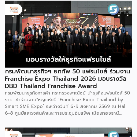
ประวัติศาสตร์การอพยพย้ายถิ่นฐาน สะท้อนภูมิปัญญาทาง
วัฒนธรรมอันรุ่มรวย และตอกย้ำจิตวิญญาณอันแข็งแกร่งของ
ชนเผ่าเหมียวไว้ได้อย่างงดงาม ตำนานเล่าว่า ยามอพยพย้าย
ถิ่นฐานในอดีตกาล เส้นทางของชาวเหมียวต้องเผชิญกับเทือกเขา
สูงชันและพงหนามรกร้าง เพื่อเปิดทางให้เพื่อนพ้องเดินทางผ่าน
พงไพร เหล่าผู้กล้าหาญจึงใช้ร่างกายของตนกลิ้งทับพงหนาม
อย่างไม่เกรงกลัวเพื่อถางทางให้คนในเผ่า ด้วยเหตุนี้ คนรุ่นหลังจึง
ได้จำลองท่วงท่าการกลิ้งตัวดังกล่าวมาต่อยอดและรังสรรค์เป็น
ระบำลู่เซิงอันเป็นเอกลักษณ์ เพื่อรำลึกถึงความกล้าหาญและหยาด
เหงื่อแรงกายของบรรพบุรุษ โดยทุกท่วงท่าการกลิ้งตัวคือการ
กรมพัฒนาธุรกิจฯ ยกทัพ 50 แฟรนไชส์ ร่วมงาน
คารวะต่อบรรพชน และทุกการกระโดดสะท้อนถึงจิตวิญญาณอัน
Franchise Expo Thailand 2026 มอบรางวัล
แรงกล้าของชนเผ่าเหมียว กุนซานจูถือเป็นหนึ่งในศิลปะการ
DBD Thailand Franchise Award
เต้นรำที่ปราบเซียนและท้าทายที่สุดของชนเผ่าเหมียว ผู้แสดงจะ
กรมพัฒนาธุรกิจการค้า กระทรวงพาณิชย์ นำธุรกิจแฟรนไชส์ 50
สวมเสื้อนอกสีขาวปักลายอันประณีต และสวมหมวกขนไก่ฟ้า
ราย เข้าร่วมงานใหญ่แห่งปี ‘Franchise Expo Thailand by
พร้อมบรรเลงลู่เซิงแบบ 6 ท่อ จุดที่ท้าทายที่สุดคือเสียงเพลงจะ
Smart SME Expo’ ระหว่างวันที่ 6-9 สิงหาคม 2569 ณ Hall
ต้องพลิ้วไหวอย่างต่อเนื่อง นักเต้นจึงต้องเป่าลู่เซิงอย่าง
6-8 ศูนย์แสดงสินค้าและการประชุมอิมแพ็ค เมืองทองธานี
สม่ำเสมอโดยไม่สะดุด แม้ในยามที่ต้องโลดโผนด้วยท่วงท่าที่ยาก
พร้อมจัดพิธีมอบรางวัล DBD Thailand Franchise Award
และซับซ้อนก็ตาม ในระหว่างการแสดง นักเต้นจะกลิ้งและหมุนตัว
2026 ให้แก่ผู้ประกอบธุรกิจแฟรนไชส์ที่อยู่ในการส่งเสริมสนับสนุน
ผ่านชามใส่น้ำที่วางเรียงเอาไว้ โดยต้องทรงตัวด้วยความแม่นยำ
ของกรมฯ นายพูนพงษ์ นัยนาภากรณ์ อธิบดีกรมพัฒนาธุรกิจ
อย่างน่าอัศจรรย์ พร้อมรังสรรค์ลีลาท่ารำอันตื่นตาตื่นใจ ไม่ว่าจะ