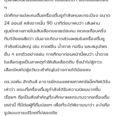
ๆ
นักศึกษาแต่ละคนดื่มเครื่องดื่มชูกำลังคนละกระป๋อง ขนาด
24 ออนซ์ หลังจากนั้น 90 นาทีต่อมาพบว่า เส้นผ่าน
ศูนย์กลางภายในเส้นเลือดของแต่ละคน หดลงเกือบครึ่ง
ทีมวิจัยสงสัยว่า มันอาจเกิดจากส่วนผสมในเครื่องดื่มชู
กำลังส่วนใหญ่ เช่น คาเฟอีน น้ำตาล ทอรีน และสมุนไพร
อื่น ๆ ยกตัวอย่างเช่น การศึกษาก่อนหน้านี้พบว่า น้ำตาล
ในเลือดสูงเป็นสาเหตุทำให้เส้นเลือดตีบ ซึ่งนำไปสู่ภาวะ
เลือดไหลไปสู่อวัยวะสำคัญในร่างกายได้น้อยลง
ดร.จอห์น ฮิกกินส์ อาจารย์คณะแพทยศาสตร์แม็คกัฟเวิร์น
เล่าว่า ขณะที่เครื่องดื่มชูกำลังได้รับความนิยมมากขึ้น
เรื่อยๆ ถือเป็นสิ่งสำคัญที่จะศึกษาผลกระทบจากเครื่องดื่ม
เหล่านี้ ที่มีต่อผู้ที่ดื่มบ่อยๆ เพื่อที่จะได้พิจารณาว่า อะไรคือ
รูปแบบการบริโภคที่ปลอดภัย