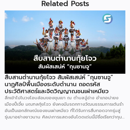
Related Posts
สืบสานตำนานกุ้ยโจว สัมผัสเสน่ห์ “กุนซานจู”
นาฏศิลป์พื้นเมืองระดับตำนาน ถอดรหัส
ประวัติศาสตร์และจิตวิญญาณชนเผ่าเหมียว
ลึกเข้าไปในวงโอบล้อมของขุนเขา ณ ตำบลจู๋ฉ่าง อำเภอน่ายง
เมืองปี้เจี๋ย มณฑลกุ้ยโจว ยังคงมีมรดกทางวัฒนธรรมการเต้นรำ
อันเป็นเอกลักษณ์ของชนเผ่าเหมียว ที่ได้รับการสืบทอดจากรุ่นสู่
รุ่นมาอย่างยาวนาน ศิลปะการแสดงอันโดดเด่นนี้มีชื่อเรียกว่ากุน
ซานจู (Gunshanzhu) หรือเจ้าของฉายา “ไข่มุกแห่งที่ราบสูงกุ้ย
โจว” ซึ่งทรงคุณค่าเป็นยิ่งกว่าการแสดง เพราะทำหน้าที่จดบันทึก