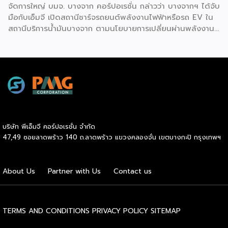
จัดการใหญ่ บมจ. บางจาก คอร์ปอเรชั่น กล่าวว่า บางจากฯ ได้จับ
มือกับเอ็มจี เปิดสถานีชาร์จรถยนต์พลังงานไฟฟ้าหรือรถ EV ใน
สถานีบริการน้ำมันบางจาก ตามนโยบายการเปลี่ยนผ่านพลังงาน
ที่จะนำไทยสู่การใช้พลังงานสะอาด เพื่อคุณภาพชีวิตและสิ่ง
แวดล้อมที่ยั่งยืน .ที่ผ่านมา บางจากฯ ได้ขยายสถานีชาร์จรถ EV
ภายในสถานีบริการน้ำมันบางจากอย่างต่อเนื่องเพื่ออำนวยความ
สะดวกให้ผู้ใช้รถ EV ที่เพิ่มขึ้น สำหรับความร่วมมือครั้งนี้ จะทำให้
สถานีบริการน้ำมันบางจากมีสถานีชาร์จรถ EV ทั้งในกรุงเทพฯ
และต่างจังหวัด ครอบคลุมทั่วประเทศ .โดยความร่วมมือครั้งนี้
เป็นการติดตั้งสถานีชาร์จรถยนต์พลังงานไฟฟ้า เพื่อรองรับการ
เติบโตของตลาดรถยนต์พลังงานไฟฟ้าภายในประเทศ โดยติดตั้ง
บริษัท พีเอ็มจี คอร์ปอเรชั่น จำกัด
สถานีชาร์จรถยนต์ไฟฟ้า “MG Super Charge” ในสถานีบริการ
47,49 ซอยลาดพร้าว 140 ถ.ลาดพร้าว แขวงคลองจั่น เขตบางกะปิ กรุงเทพฯ
น้ำมันบางจาก ครอบคลุมทั้งในเขตกรุงเทพฯ นนทบุรีและ
สมุทรปราการ ซึ่งในระยะเริ่มต้น มีเป้าหมายที่จะติดตั้งทั้งสิ้น 50
แห่งภายในปีนี้ และคาดการณ์ว่าจะเริ่มเปิดให้บริการได้ประมาณ
About Us
Partner with Us
Contact us
เดือนตุลาคมเป็นต้นไป .ด้านนายจาง ไห่โป กรรมการผู้จัดการ
บริษัท เอสเอไอซี มอเตอร์ – ซีพี จำกัด และ บริษัท […]
TERMS AND CONDITIONS
PRIVACY POLICY
SITEMAP