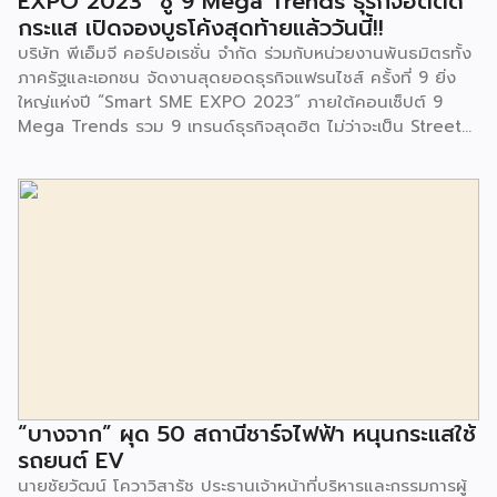
EXPO 2023” ชู 9 Mega Trends ธุรกิจฮิตติด
ร่วมเป็นเกียรติในพิธีดังกล่าว โครงการกำจัดมูลฝอยด้วยวิธีการ
กระแส เปิดจองบูธโค้งสุดท้ายแล้ววันนี้!!
เผาไหม้ฯ ยังมีกิจกรรมเพื่อสังคมหรือ CSR อื่นๆ อีกมากมาย กับ
บริษัท พีเอ็มจี คอร์ปอเรชั่น จำกัด ร่วมกับหน่วยงานพันธมิตรทั้ง
ชุมชนรอบๆ พื้นที่โครงการอย่างต่อเนื่อง อาทิ การลงพื้นที่
ภาครัฐและเอกชน จัดงานสุดยอดธุรกิจแฟรนไชส์ ครั้งที่ 9 ยิ่ง
ประชาสัมพันธ์ […]
ใหญ่แห่งปี “Smart SME EXPO 2023” ภายใต้คอนเซ็ปต์ 9
Mega Trends รวม 9 เทรนด์ธุรกิจสุดฮิต ไม่ว่าจะเป็น Street
Food Trends, Technology Trends, Customer Service
Trends, Coffee & Beverage Trends, Education Trends,
Health & Wellness Trends, E-Commerce Trends,
Beauty Trends และ Franchise Trends จัดเต็มธุรกิจแฟรน
ไชส์เด่นดังพาเหรดมาให้เลือกลงทุนหลายระดับร่วม 250 บูธ ใน
งบลงทุนเริ่มต้นหลักพัน หลักหมื่น ไปจนถึงหลักล้าน นอกจากนี้
ยังมีกิจกรรมเจรจาจับคู่ธุรกิจทั้งในและต่างประเทศ สินเชื่อ
ดอกเบี้ยต่ำสำหรับเอสเอ็มอีจากสถาบันการเงินชั้นนำมากมาย
พร้อมโซลูชั่นส์ดี […]
“บางจาก” ผุด 50 สถานีชาร์จไฟฟ้า หนุนกระแสใช้
รถยนต์ EV
นายชัยวัฒน์ โควาวิสารัช ประธานเจ้าหน้าที่บริหารและกรรมการผู้