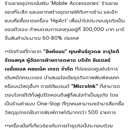
ร้านขายอุปกรณ์เสริม ‘Mobile Accessories’ ร้านขาย
ของที่ระลึก และอยากสร้างจุดขายให้กับทางร้าน และอีก
แบบคือซื้อขาดเครื่อง ‘HipArt’ เพื่อนำไปประกอบธุรกิจเป็น
ของตัวเอง กำหนดงบการลงทุนอยู่ที่ 300,000 บาท มาร์
จิ้นสินค้าประมาณ 60-80% ต่อเคส
++ปิดท้ายที่ทายาท
“อิงค์แมน” คุณพันธ์ภูวดล
จารุโชติ
รัตนสกุล
ผู้จัดการฝ่ายการตลาด
บริษัท
อินเตอร์
เนชั่นแนล
คอนเน็ค
เทรด
จำกัด
ที่ต่อยอดศูนย์บริการ
เติมหมึกครบวงจร นำเสนอไอเดียธุรกิจภาพพิมพ์ลงเคท
หรือบนวัสดุอื่นๆ ภายใต้แบรนด์
“
MicroInk”
ที่สามารถ
ตอบโจทย์ได้ทั้งผู้บริโภคจนถึงผู้ที่สนใจทำเป็นธุรกิจ โดย
เป็นร้านค้าแบบ One-Stop ที่ทุกคนสามารถเข้ามาเลือกซื้อ
วัสดุอุปกรณ์ในการพิมพ์ภาพได้มากกว่า 500 รายการ
++เครื่องมือที่เกี่ยวข้องกับการทำธุรกิจนี้ประกอบด้วย