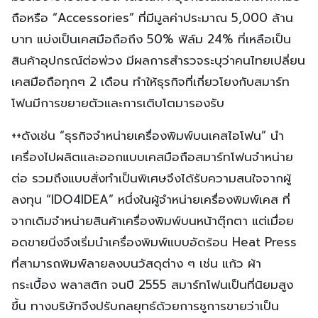
ถือหรือ “Accessories” ที่มีมูลค่าประมาณ 5,000 ล้าน
บาท แบ่งเป็นเคสมือถือถึง 50% ฟิล์ม 24% ที่เหลือเป็น
สินค้าอุปกรณ์ต่อพ่วง มีผลการสำรวจระบุว่าคนไทยเปลี่ยน
เคสมือถือทุกๆ 2 เดือน ทำให้ธุรกิจที่เกี่ยวโยงกับสมาร์ท
โฟนมีการขยายตัวและการเติบโตมารองรับ
++ดังเช่น “ธุรกิจจำหน่ายเครื่องพิมพ์บนเคสไอโฟน” นำ
เครื่องไปผลิตเเละออกแบบเคสมือถือสมาร์ทโฟนจำหน่าย
ต่อ รวมถึงแบบสั่งทำเป็นพิเศษจึงได้รับความสนใจจากผู้
ลงทุน “IDO4IDEA” หนึ่งในผู้จำหน่ายเครื่องพิมพ์เคส ที่
จากเดิมจำหน่ายสินค้าเครื่องพิมพ์บนหน้าตุ๊กตา แต่เมื่อย
อดขายนิ่งจึงเริ่มนำเครื่องพิมพ์แบบอัดร้อน Heat Press
ที่สามารถพิมพ์ลายลงบนวัสดุต่าง ๆ เช่น แก้ว ผ้า
กระเบื้อง พลาสติก จนปี 2555 สมาร์ทโฟนเป็นที่นิยมสูง
ขึ้น ทางบริษัทจึงปรับกลยุทธ์ด้วยการชูการขายว่าเป็น