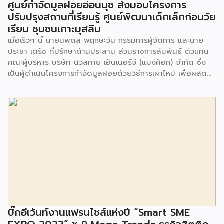
ศูนย์กำจัดมูลฝอยอ่อนนุช ส่งมอบโครงการ
ปรับปรุงสถานที่เรียนรู้ ศูนย์พัฒนาเด็กเล็กก่อนวัย
เรียน ชุมชนเกาะมุสลิม
เมื่อเร็วๆ นี้ นายนพดล พฤกษะวัน กรรมการผู้จัดการ และนาย
ประชา เตรัช ที่ปรึกษาด้านประสาน ส่วนราชการสัมพันธ์ ตัวแทน
คณะผู้บริหาร บริษัท นิวสกาย เอ็นเนอร์จี (แบงค็อก) จํากัด ซึ่ง
เป็นผู้ดำเนินโครงการกำจัดมูลฝอยด้วยวิธีการเผาไหม้ เพื่อผลิต
พลังงานไฟฟ้า ขนาดไม่น้อยกว่า 1,000 ตันต่อวัน ศูนย์กำจัด
มูลฝอยอ่อนนุช เป็นประธานในพิธีส่งมอบโครงการปรับปรุงสถาน
ที่เรียนรู้ ศูนย์พัฒนาเด็กเล็ก ก่อนวัยเรียน ชุมชนเกาะมุสลิม แขวง
ประเวศ เขตประเวศ กรุงเทพมหานคร ทั้งนี้โครงการปรับปรุงสถาน
ที่เรียนรู้ ศูนย์พัฒนาเด็กเล็กก่อนวัยเรียน ชุมชนเกาะมุสลิม ตั้งอยู่
ในซอยอ่อนนุช 86 ดำเนินการขึ้นเพื่อเพิ่มพื้นที่การเรียนรู้เพิ่มเติม
นอกห้องเรียน และใช้เป็นสถานที่จัดกิจกรรมของศูนย์เด็กเล็กฯ
ตลอดจนใช้เป็นพื้นที่จัดกิจกรรมต่างๆ ของชุมชน นอกจากนั้นยัง
มีการมอบตุ๊กตาและของเล่นเพื่อส่งเสริมพัฒนาการเรียนรู้และ
พัฒนาการกล้ามเนื้อมัดเล็กของเด็กด้วย โดยมีผู้แทนจาก
สำนักงานเขตประเวศ ผู้แทนจากศูนย์กำจัดมูลฝอยอ่อนนุช ตลอด
จนประชาชนในชุมชนและพื้นที่ใกล้เคียง รวมถึงคณะครู ผู้ปกครอง
บิ๊กอีเว้นท์งานแฟรนไชส์แห่งปี “Smart SME
และนักเรียนจากศูนย์พัฒนาเด็กเล็กก่อนวัยเรียน ชุมชนเกาะมุสลิม