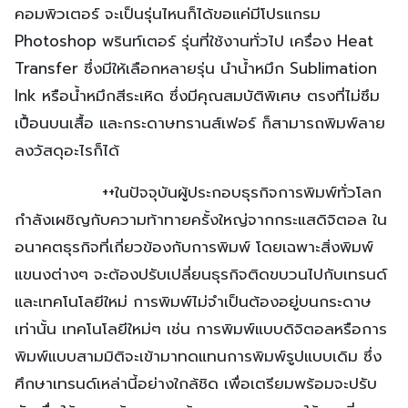
คอมพิวเตอร์ จะเป็นรุ่นไหนก็ได้ขอแค่มีโปรแกรม
Photoshop พรินท์เตอร์ รุ่นที่ใช้งานทั่วไป เครื่อง Heat
Transfer ซึ่งมีให้เลือกหลายรุ่น นำน้ำหมึก Sublimation
Ink หรือน้ำหมึกสีระเหิด ซึ่งมีคุณสมบัติพิเศษ ตรงที่ไม่ซึม
เปื้อนบนเสื้อ และกระดาษทรานส์เฟอร์ ก็สามารถพิมพ์ลาย
ลงวัสดุอะไรก็ได้
++ในปัจจุบันผู้ประกอบธุรกิจการพิมพ์ทั่วโลก
กำลังเผชิญกับความท้าทายครั้งใหญ่จากกระแสดิจิตอล ใน
อนาคตธุรกิจที่เกี่ยวข้องกับการพิมพ์ โดยเฉพาะสิ่งพิมพ์
แขนงต่างๆ จะต้องปรับเปลี่ยนธุรกิจติดขบวนไปกับเทรนด์
และเทคโนโลยีใหม่ การพิมพ์ไม่จำเป็นต้องอยู่บนกระดาษ
เท่านั้น เทคโนโลยีใหม่ๆ เช่น การพิมพ์แบบดิจิตอลหรือการ
พิมพ์แบบสามมิติจะเข้ามาทดแทนการพิมพ์รูปแบบเดิม ซึ่ง
ศึกษาเทรนด์เหล่านี้อย่างใกล้ชิด เพื่อเตรียมพร้อมจะปรับ