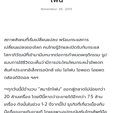
November 26, 2013
สภาพสังคมที่เริ่มเปลี่ยนแปลง พร้อมกระแสการ
เปลี่ยนแปลงของโลก คนไทยรู้จักและเปิดรับกับกระแส
โลกาภิวัฒน์ที่เข้ามามีบทบาทต่อการกำหนดพฤติกรรม รูป
แบบการใช้ชีวิตจะเห็นว่ามีการประโคมโหมกระหน่ำอัพเดท
สินค้าประเภทอิเล็กทรอนิกส์ เช่น ไอโฟน ไอพอด ไอแพด
กล้องดิจิตอล ฯลฯ
++ทุกวันนี้มีจำนวน “สมาร์ทโฟน” ออกสู่ตลาดไม่น้อยกว่า
20 ล้านเครื่อง โดยปีนี้คาดว่าจะขายได้อีกกว่า 7.5 ล้าน
เครื่อง ดังนั้นในช่วง 1-2 ปีจากนี้ไป ธุรกิจที่เกี่ยวเนื่องกับ
มือถือจะขายดิบขายดี โดยเฉพาะอุปกรณ์เสริมโทรศัพท์มือ