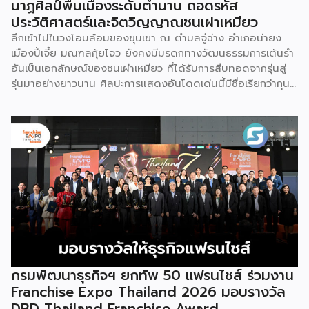
นาฏศิลป์พื้นเมืองระดับตำนาน ถอดรหัส
ประวัติศาสตร์และจิตวิญญาณชนเผ่าเหมียว
ลึกเข้าไปในวงโอบล้อมของขุนเขา ณ ตำบลจู๋ฉ่าง อำเภอน่ายง
เมืองปี้เจี๋ย มณฑลกุ้ยโจว ยังคงมีมรดกทางวัฒนธรรมการเต้นรำ
อันเป็นเอกลักษณ์ของชนเผ่าเหมียว ที่ได้รับการสืบทอดจากรุ่นสู่
รุ่นมาอย่างยาวนาน ศิลปะการแสดงอันโดดเด่นนี้มีชื่อเรียกว่ากุน
ซานจู (Gunshanzhu) หรือเจ้าของฉายา “ไข่มุกแห่งที่ราบสูงกุ้ย
โจว” ซึ่งทรงคุณค่าเป็นยิ่งกว่าการแสดง เพราะทำหน้าที่จดบันทึก
ประวัติศาสตร์การอพยพย้ายถิ่นฐาน สะท้อนภูมิปัญญาทาง
วัฒนธรรมอันรุ่มรวย และตอกย้ำจิตวิญญาณอันแข็งแกร่งของ
ชนเผ่าเหมียวไว้ได้อย่างงดงาม ตำนานเล่าว่า ยามอพยพย้าย
ถิ่นฐานในอดีตกาล เส้นทางของชาวเหมียวต้องเผชิญกับเทือกเขา
สูงชันและพงหนามรกร้าง เพื่อเปิดทางให้เพื่อนพ้องเดินทางผ่าน
พงไพร เหล่าผู้กล้าหาญจึงใช้ร่างกายของตนกลิ้งทับพงหนาม
อย่างไม่เกรงกลัวเพื่อถางทางให้คนในเผ่า ด้วยเหตุนี้ คนรุ่นหลังจึง
ได้จำลองท่วงท่าการกลิ้งตัวดังกล่าวมาต่อยอดและรังสรรค์เป็น
ระบำลู่เซิงอันเป็นเอกลักษณ์ เพื่อรำลึกถึงความกล้าหาญและหยาด
เหงื่อแรงกายของบรรพบุรุษ โดยทุกท่วงท่าการกลิ้งตัวคือการ
กรมพัฒนาธุรกิจฯ ยกทัพ 50 แฟรนไชส์ ร่วมงาน
คารวะต่อบรรพชน และทุกการกระโดดสะท้อนถึงจิตวิญญาณอัน
Franchise Expo Thailand 2026 มอบรางวัล
แรงกล้าของชนเผ่าเหมียว กุนซานจูถือเป็นหนึ่งในศิลปะการ
DBD Thailand Franchise Award