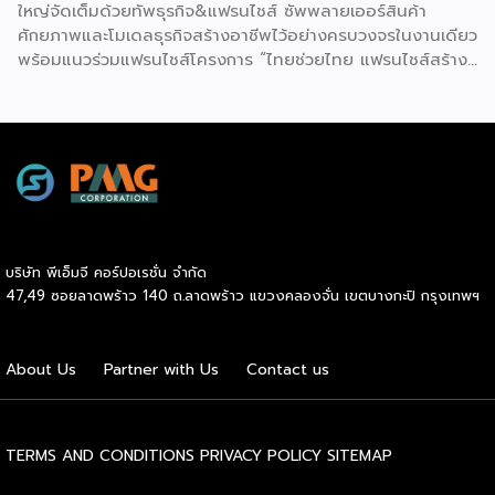
ใหญ่จัดเต็มด้วยทัพธุรกิจ&แฟรนไชส์ ซัพพลายเออร์สินค้า
ศักยภาพและโมเดลธุรกิจสร้างอาชีพไว้อย่างครบวงจรในงานเดียว
พร้อมแนวร่วมแฟรนไชส์โครงการ “ไทยช่วยไทย แฟรนไชส์สร้าง
อาชีพ พลัส” ที่รัฐช่วยจ่ายค่าแฟรนไชส์ 50% มาเสริมทัพในงาน
รวมกว่า 250 บูธ บนพื้นที่ 15,000 ตารางเมตร หวังเป็นทาง
เลือกสร้างรายได้เพิ่มและพยุงเศรษฐกิจไทยให้ฟื้นตัว เสิร์ฟครบ
จบในงานด้วยสินเชื่อ และทำเลทองทั่วประเทศ พร้อมเสวนาให้
ความรู้โดยผู้ทรงคุณวุฒิคับคั่ง และกิจกรรมเจรจาจับคู่ธุรกิจทั้งใน
และต่างประเทศ งานจัดต่อเนื่องระหว่างวันที่ 6-9 สิงหาคมนี้ ที่
ฮอลล์ 6-8 อิมแพ็คเมืองทองธานี คาดเม็ดเงินสะพัดในงานราว
220 ล้านบาท นายพูนพงษ์ นัยนาภากรณ์ อธิบดีกรมพัฒนา
บริษัท พีเอ็มจี คอร์ปอเรชั่น จำกัด
ธุรกิจการค้า กระทรวงพาณิชย์ กล่าวว่า งาน ” Franchise Expo
47,49 ซอยลาดพร้าว 140 ถ.ลาดพร้าว แขวงคลองจั่น เขตบางกะปิ กรุงเทพฯ
Thailand & Thailand E-Commerce Selection Expo
(TESE 2026) เป็นเวทีแสดงธุรกิจแฟรนไชส์และโซลูชั่นส์แบบครบ
วงจร […]
About Us
Partner with Us
Contact us
TERMS AND CONDITIONS
PRIVACY POLICY
SITEMAP