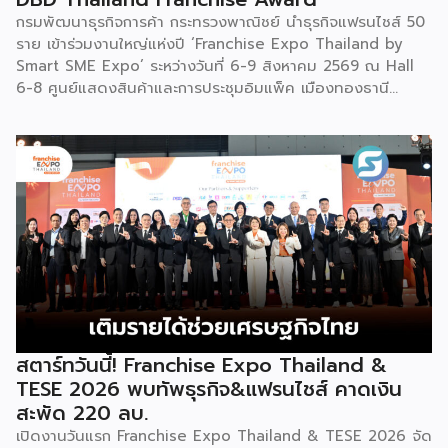
เต้นรำที่ปราบเซียนและท้าทายที่สุดของชนเผ่าเหมียว ผู้แสดงจะ
กรมพัฒนาธุรกิจการค้า กระทรวงพาณิชย์ นำธุรกิจแฟรนไชส์ 50
สวมเสื้อนอกสีขาวปักลายอันประณีต และสวมหมวกขนไก่ฟ้า
ราย เข้าร่วมงานใหญ่แห่งปี ‘Franchise Expo Thailand by
พร้อมบรรเลงลู่เซิงแบบ 6 ท่อ จุดที่ท้าทายที่สุดคือเสียงเพลงจะ
Smart SME Expo’ ระหว่างวันที่ 6-9 สิงหาคม 2569 ณ Hall
ต้องพลิ้วไหวอย่างต่อเนื่อง นักเต้นจึงต้องเป่าลู่เซิงอย่าง
6-8 ศูนย์แสดงสินค้าและการประชุมอิมแพ็ค เมืองทองธานี
สม่ำเสมอโดยไม่สะดุด แม้ในยามที่ต้องโลดโผนด้วยท่วงท่าที่ยาก
พร้อมจัดพิธีมอบรางวัล DBD Thailand Franchise Award
และซับซ้อนก็ตาม ในระหว่างการแสดง นักเต้นจะกลิ้งและหมุนตัว
2026 ให้แก่ผู้ประกอบธุรกิจแฟรนไชส์ที่อยู่ในการส่งเสริมสนับสนุน
ผ่านชามใส่น้ำที่วางเรียงเอาไว้ โดยต้องทรงตัวด้วยความแม่นยำ
ของกรมฯ นายพูนพงษ์ นัยนาภากรณ์ อธิบดีกรมพัฒนาธุรกิจ
อย่างน่าอัศจรรย์ พร้อมรังสรรค์ลีลาท่ารำอันตื่นตาตื่นใจ ไม่ว่าจะ
การค้า กระทรวงพาณิชย์ เปิดเผยภายหลังเป็นประธานเปิดงาน
เป็นท่านางแอ่นบิน พีระมิดมนุษย์ หรือท่ามังกรพลิกกาย การ
“งานแฟรนไชส์ เอ็กซ์โป ไทยแลนด์ บาย สมาร์ท เอสเอ็มอี เอ็กซ์
ผสานท่วงทำนอง การเคลื่อนไหว ลมหายใจ และพละกำลังเข้าด้วย
โป (Franchise Expo Thailand by Smart SME Expo)” ซึ่ง
กันอย่างสมบูรณ์แบบนี้เอง ที่หล่อหลอมให้เกิดเป็นสุนทรียศาสตร์
เป็นงานแสดงธุรกิจแฟรนไชส์ชั้นนำที่จัดขึ้นโดย บริษัท พีเอ็มจี
อันเป็นเอกลักษณ์ของศิลปะโบราณชนิดนี้ นับตั้งแต่คริสต์
คอร์ปอเรชัน จำกัด เพื่อยกระดับศักยภาพของผู้ประกอบการและ
ทศวรรษ 1990 เป็นต้นมา กุนซานจูได้รับการยอมรับอย่างกว้าง
เจ้าของธุรกิจที่ต้องการขยายกิจการผ่านระบบแฟรนไชส์ […]
ขวางทั้งในและต่างประเทศ […]
สตาร์ทวันนี้! Franchise Expo Thailand &
TESE 2026 พบทัพธุรกิจ&แฟรนไชส์ คาดเงิน
สะพัด 220 ลบ.
เปิดงานวันแรก Franchise Expo Thailand & TESE 2026 จัด