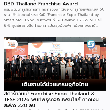
DBD Thailand Franchise Award
เครื่องดื่มสเลอปี้ให้ผู้ร่วมงานได้ชิมสดๆ หน้าบูธ เพื่อดึงดูดและ
กรมพัฒนาธุรกิจการค้า กระทรวงพาณิชย์ นำธุรกิจแฟรนไชส์ 50
สร้างประสบการณ์ให้คนในงานได้ทดลองสัมผัสสินค้าจริง และหาก
ราย เข้าร่วมงานใหญ่แห่งปี ‘Franchise Expo Thailand by
ใครสนใจก็สามารถซื้อ หัวเชื้อ กลับไปทำเครื่องดื่มต่อเองที่บ้านได้
Smart SME Expo’ ระหว่างวันที่ 6-9 สิงหาคม 2569 ณ Hall
เช่นกัน […]
6-8 ศูนย์แสดงสินค้าและการประชุมอิมแพ็ค เมืองทองธานี
พร้อมจัดพิธีมอบรางวัล DBD Thailand Franchise Award
2026 ให้แก่ผู้ประกอบธุรกิจแฟรนไชส์ที่อยู่ในการส่งเสริมสนับสนุน
ของกรมฯ นายพูนพงษ์ นัยนาภากรณ์ อธิบดีกรมพัฒนาธุรกิจ
การค้า กระทรวงพาณิชย์ เปิดเผยภายหลังเป็นประธานเปิดงาน
“งานแฟรนไชส์ เอ็กซ์โป ไทยแลนด์ บาย สมาร์ท เอสเอ็มอี เอ็กซ์
โป (Franchise Expo Thailand by Smart SME Expo)” ซึ่ง
เป็นงานแสดงธุรกิจแฟรนไชส์ชั้นนำที่จัดขึ้นโดย บริษัท พีเอ็มจี
คอร์ปอเรชัน จำกัด เพื่อยกระดับศักยภาพของผู้ประกอบการและ
เจ้าของธุรกิจที่ต้องการขยายกิจการผ่านระบบแฟรนไชส์ […]
สตาร์ทวันนี้! Franchise Expo Thailand &
TESE 2026 พบทัพธุรกิจ&แฟรนไชส์ คาดเงิน
สะพัด 220 ลบ.