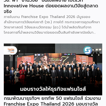
วช. พา “งานวิจัย” ขึ้นเชลฟ์ขาย เปิดเวที
Innovative House ต่อยอดผลงานวิจัยสู่ตลาด
จริง
ภายในงาน Franchise Expo Thailand 2026 มีบูธของ
สำนักงานการวิจัยแห่งชาติ (วช.) ภายใต้ กระทรวงการอุดมศึกษา
วิทยาศาสตร์ วิจัยและนวัตกรรม (อว.) ได้นำผลิตภัณฑ์จาก
โครงการที่นำผลงานวิจัยมาต่อยอดเป็นสินค้าเชิงพาณิชย์มา
แสดง พร้อมจัดจำหน่ายให้กับผู้ที่สนใจได้เลือกซื้อ สำหรับ วช.
มีภารกิจหลัก คือการให้ทุนวิจัย ดูแลเรื่องการวิจัยในภาพรวม รวม
ถึงการให้รางวัล และสนับสนุนนักวิจัย ตั้งแต่ระดับเยาวชนไปจนถึง
นักวิจัยอาวุโส แน่นอนว่านี่เป็นหน่วยงานผู้อยู่เบื้องหลังงานวิจัย
ไทยตั้งแต่ต้นน้ำยันปลายน้ำ กิจกรรมที่นำมาจัดแสดงในบูธ
ครั้งนี้เป็นส่วนหนึ่งของทุนที่ วช. สนับสนุนภายใต้ชุดโครงการ
Innovative House ซึ่งมีเป้าหมายชัดเจน คือการแนะแนวและ
สนับสนุนให้ผู้ประกอบการนำนวัตกรรมที่ต่อยอดมาจากงานวิจัย
ไปพัฒนาต่อจนสามารถขายได้จริงในเชิงพาณิชย์ ไม่ใช่แค่งาน
วิจัยที่อยู่ในห้องแล็บ โดยสินค้าที่นำมาโชว์ในบูธจึงเป็นผลิตภัณฑ์
ที่ “พร้อมขาย” แล้วจริงๆ บางแบรนด์ขายออนไลน์ บางแบรนด์
ขายเฉพาะหน้าร้าน นอกจากนี้ ยังมีการสาธิตนำผลิตภัณฑ์ไป
กรมพัฒนาธุรกิจฯ ยกทัพ 50 แฟรนไชส์ ร่วมงาน
แปรรูปเป็นเมนูอาหาร-เครื่องดื่มให้ผู้ร่วมงานเห็นวิธีใช้งานจริง
Franchise Expo Thailand 2026 มอบรางวัล
โดยนำ ‘น้ำผึ้ง’ ที่ไม่ได้นำมาวางขายแบบเดิม ๆ แต่แปรรูปเป็น