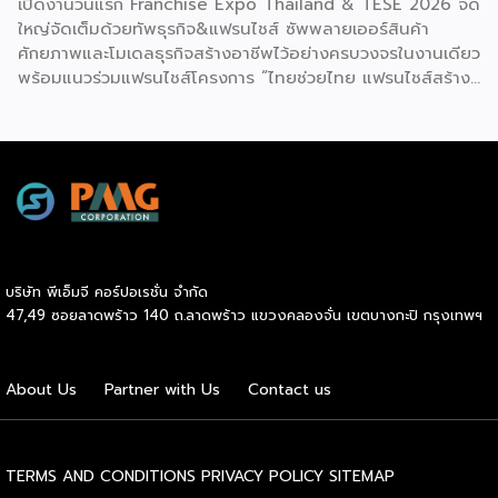
เปิดงานวันแรก Franchise Expo Thailand & TESE 2026 จัด
ใหญ่จัดเต็มด้วยทัพธุรกิจ&แฟรนไชส์ ซัพพลายเออร์สินค้า
ศักยภาพและโมเดลธุรกิจสร้างอาชีพไว้อย่างครบวงจรในงานเดียว
พร้อมแนวร่วมแฟรนไชส์โครงการ “ไทยช่วยไทย แฟรนไชส์สร้าง
อาชีพ พลัส” ที่รัฐช่วยจ่ายค่าแฟรนไชส์ 50% มาเสริมทัพในงาน
รวมกว่า 250 บูธ บนพื้นที่ 15,000 ตารางเมตร หวังเป็นทาง
เลือกสร้างรายได้เพิ่มและพยุงเศรษฐกิจไทยให้ฟื้นตัว เสิร์ฟครบ
จบในงานด้วยสินเชื่อ และทำเลทองทั่วประเทศ พร้อมเสวนาให้
ความรู้โดยผู้ทรงคุณวุฒิคับคั่ง และกิจกรรมเจรจาจับคู่ธุรกิจทั้งใน
และต่างประเทศ งานจัดต่อเนื่องระหว่างวันที่ 6-9 สิงหาคมนี้ ที่
ฮอลล์ 6-8 อิมแพ็คเมืองทองธานี คาดเม็ดเงินสะพัดในงานราว
220 ล้านบาท นายพูนพงษ์ นัยนาภากรณ์ อธิบดีกรมพัฒนา
บริษัท พีเอ็มจี คอร์ปอเรชั่น จำกัด
ธุรกิจการค้า กระทรวงพาณิชย์ กล่าวว่า งาน ” Franchise Expo
47,49 ซอยลาดพร้าว 140 ถ.ลาดพร้าว แขวงคลองจั่น เขตบางกะปิ กรุงเทพฯ
Thailand & Thailand E-Commerce Selection Expo
(TESE 2026) เป็นเวทีแสดงธุรกิจแฟรนไชส์และโซลูชั่นส์แบบครบ
วงจร […]
About Us
Partner with Us
Contact us
TERMS AND CONDITIONS
PRIVACY POLICY
SITEMAP