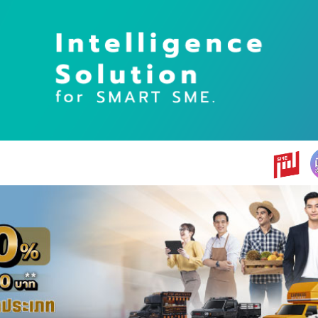
earch
r: