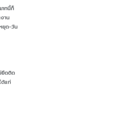
ภทนี้ก็
กงาน
หยุด-วัน
่ยึดติด
ด้แก่