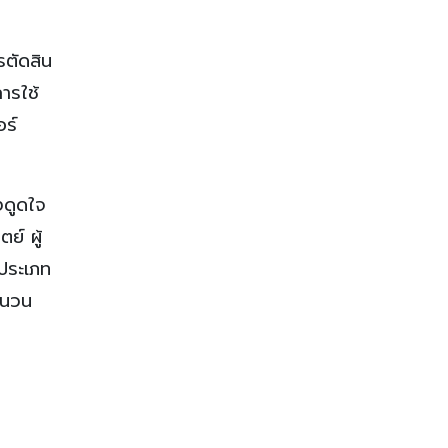
รตัดสิน
ารใช้
อร์
งดูดใจ
ย์ ผู้
 ประเภท
ำนวน