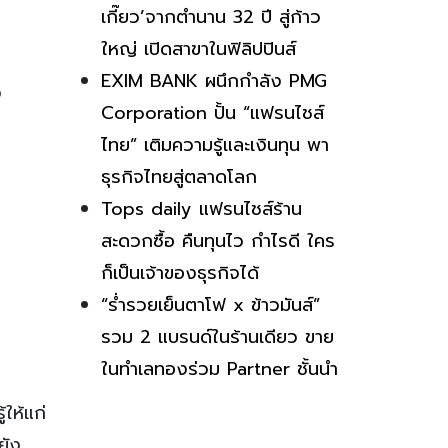
เกี๊ยว’จากตำนาน 32 ปี สู่ก้าว
ใหญ่ เปิดสาขาในฟิลิปปินส์
EXIM BANK ผนึกกำลัง PMG
ง
Corporation ปั้น “แฟรนไชส์
ไทย” เติมความรู้และเงินทุน พา
ธุรกิจไทยสู่ตลาดโลก
Tops daily แฟรนไชส์ร้าน
สะดวกซื้อ คืนทุนไว กำไรดี ใคร
ก็เป็นเจ้าของธุรกิจได้
“ร่ำรวยเย็นตาโฟ x ข้าวมันส์”
รวม 2 แบรนด์ในร้านเดียว ขาย
ในทำเลทองร่วม Partner ชั้นนำ
ให้แก่
ยัง