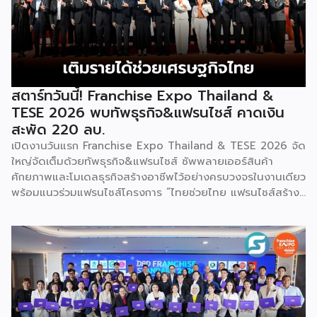
เป็นงานแสดงธุรกิจแฟรนไชส์ชั้นนำที่จัดขึ้นโดย บริษัท พีเอ็มจี
คอร์ปอเรชัน จำกัด เพื่อยกระดับศักยภาพของผู้ประกอบการและ
เจ้าของธุรกิจที่ต้องการขยายกิจการผ่านระบบแฟรนไชส์ […]
สตาร์ทวันนี้! Franchise Expo Thailand &
TESE 2026 พบทัพธุรกิจ&แฟรนไชส์ คาดเงิน
สะพัด 220 ลบ.
เปิดงานวันแรก Franchise Expo Thailand & TESE 2026 จัด
ใหญ่จัดเต็มด้วยทัพธุรกิจ&แฟรนไชส์ ซัพพลายเออร์สินค้า
ศักยภาพและโมเดลธุรกิจสร้างอาชีพไว้อย่างครบวงจรในงานเดียว
พร้อมแนวร่วมแฟรนไชส์โครงการ “ไทยช่วยไทย แฟรนไชส์สร้าง
อาชีพ พลัส” ที่รัฐช่วยจ่ายค่าแฟรนไชส์ 50% มาเสริมทัพในงาน
รวมกว่า 250 บูธ บนพื้นที่ 15,000 ตารางเมตร หวังเป็นทาง
เลือกสร้างรายได้เพิ่มและพยุงเศรษฐกิจไทยให้ฟื้นตัว เสิร์ฟครบ
จบในงานด้วยสินเชื่อ และทำเลทองทั่วประเทศ พร้อมเสวนาให้
ความรู้โดยผู้ทรงคุณวุฒิคับคั่ง และกิจกรรมเจรจาจับคู่ธุรกิจทั้งใน
และต่างประเทศ งานจัดต่อเนื่องระหว่างวันที่ 6-9 สิงหาคมนี้ ที่
ฮอลล์ 6-8 อิมแพ็คเมืองทองธานี คาดเม็ดเงินสะพัดในงานราว
220 ล้านบาท นายพูนพงษ์ นัยนาภากรณ์ อธิบดีกรมพัฒนา