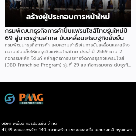
ธุรกิจการค้า กระทรวงพาณิชย์ กล่าวว่า งาน ” Franchise Expo
Thailand & Thailand E-Commerce Selection Expo
(TESE 2026) เป็นเวทีแสดงธุรกิจแฟรนไชส์และโซลูชั่นส์แบบครบ
วงจร […]
กรมพัฒนาธุรกิจการค้าปั้นแฟรนไชส์ไทยรุ่นใหม่ปี
69 สู่มาตรฐานสากล ขับเคลื่อนเศรษฐกิจยั่งยืน
กรมพัฒนาธุรกิจการค้า เผยความสำเร็จในการขับเคลื่อนและสร้าง
ความเข้มแข็งให้แก่ธุรกิจแฟรนไชส์ไทย ประจำปี 2569 ผ่าน 2
กิจกรรมหลัก ได้แก่ หลักสูตรการบริหารจัดการธุรกิจแฟรนไชส์
(DBD Franchise Program) รุ่นที่ 29 และกิจกรรมยกระดับธุรกิจ
สู่เกณฑ์มาตรฐานคุณภาพการบริหารจัดการธุรกิจแฟรนไชส์
(Franchise Standard) มุ่งเป้าบ่มเพาะศักยภาพผู้ประกอบการราย
ใหม่ พร้อมการันตีคุณภาพมาตรฐานเพื่อสร้างความเชี่ยวชาญและ
ความน่าเชื่อถือในตลาดโลก นายพูนพงษ์ นัยนาภากรณ์ อธิบดี
กรมพัฒนาธุรกิจการค้า กระทรวงพาณิชย์ เปิดเผยภายหลังเป็น
ประธานมอบประกาศนียบัตรแก่ผู้ประกอบการแฟรนไชส์ใน 2
กิจกรรมว่า “ขอแสดงความยินดีกับทุกกิจการที่ได้รับ
ประกาศนียบัตรในวันนี้ (วันพุธที่ 15 กรกฎาคม 2569) โดย
บริษัท พีเอ็มจี คอร์ปอเรชั่น จำกัด
กิจกรรมแรกเป็นการอบรมหลักสูตรการบริหารจัดการธุรกิจแฟรน
47,49 ซอยลาดพร้าว 140 ถ.ลาดพร้าว แขวงคลองจั่น เขตบางกะปิ กรุงเทพฯ
ไชส์ (DBD Franchise Program: DBD-FP) รุ่นที่ 29 ซึ่งเป็น