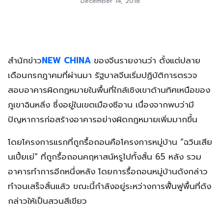
December 14, 2018
สำนักข่าว
NEW CHINA
ของจีนรายงานว่า ตั้งแต่ปลาย
เดือนกรกฎาคมที่ผ่านมา รัฐบาลจีนเริ่มปฏิบัติการตรวจ
สอบอาคารผิดกฎหมายในพื้นที่ใกล้เชิงเขาด้านทิศเหนือของ
ภูเขาฉินหลิ่ง ซึ่งอยู่ในเขตเมืองซีอาน เนื่องจากพบว่ามี
ปัญหาการก่อสร้างอาคารอย่างผิดกฎหมายเพิ่มมากขึ้น
โดยโครงการแรกที่ถูกรื้อถอนคือโครงการหมู่บ้าน “ฉวินเสีย
นเปี๋ยเย่” ที่ถูกรื้อถอนคฤหาสน์หรูไปทั้งสิ้น 65 หลัง รวม
อาคารทำการอีกหนึ่งหลัง โดยการรื้อถอนหมู่บ้านดังกล่าว
ทำจนเสร็จสิ้นแล้ว ขณะนี้กำลังอยู่ระหว่างการฟื้นฟูพื้นที่ดัง
กล่าวให้เป็นสวนสีเขียว