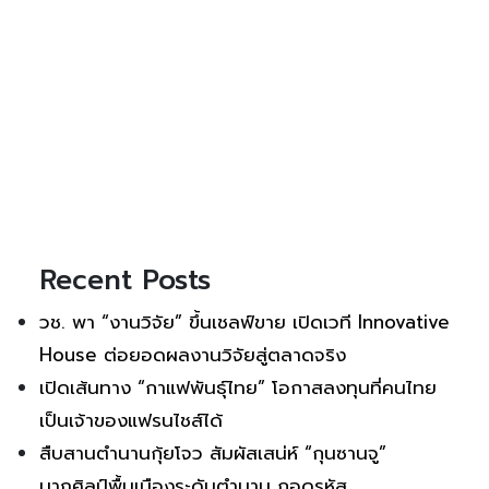
Recent Posts
วช. พา “งานวิจัย” ขึ้นเชลฟ์ขาย เปิดเวที Innovative
House ต่อยอดผลงานวิจัยสู่ตลาดจริง
เปิดเส้นทาง “กาแฟพันธุ์ไทย” โอกาสลงทุนที่คนไทย
เป็นเจ้าของแฟรนไชส์ได้
สืบสานตำนานกุ้ยโจว สัมผัสเสน่ห์ “กุนซานจู”
นาฏศิลป์พื้นเมืองระดับตำนาน ถอดรหัส