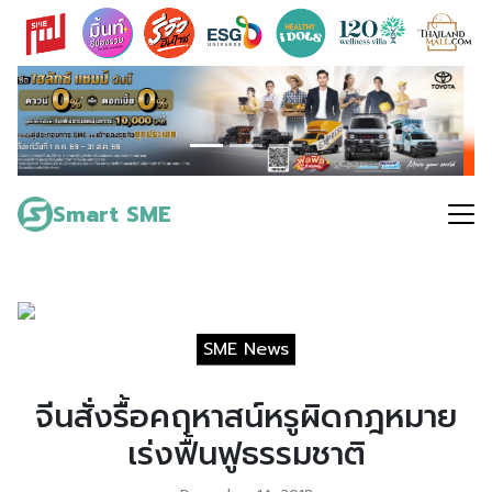
Skip
to
content
Search
for:
Smart SME
SME News
จีนสั่งรื้อคฤหาสน์หรูผิดกฎหมาย
เร่งฟื้นฟูธรรมชาติ