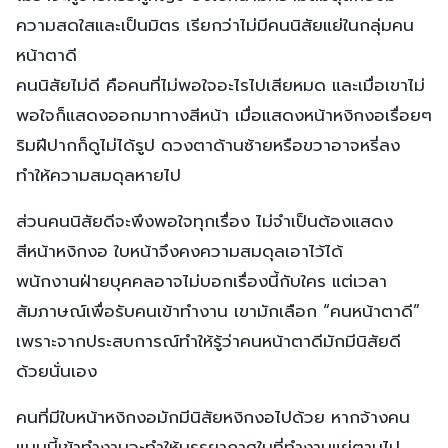
ความสดใสและเป็นมิตร เรียกว่าไม่มีคนนิสัยแย่ในกลุ่มคน
หน้าตาดี
คนนิสัยไม่ดี คือคนที่ไม่พอใจอะไรไปเสียหมด และเมื่อเขาไม่
พอใจก็แสดงออกมาทางสีหน้า เมื่อแสดงหน้าหงิกงอเรื่อยๆ
ริมฝีปากก็ดูไม่ได้รูป ดวงตาด้านซ้ายหรือขวาอาจหรี่ลง
ทำให้ความสมดุลหายไป
ส่วนคนนิสัยดีจะพึงพอใจทุกเรื่อง ไม่จำเป็นต้องแสดง
สีหน้าหงิกงอ ใบหน้าจึงคงความสมดุลเอาไว้ได้
พนักงานฝ่ายบุคคลอาจไม่บอกเรื่องนี้กับใคร แต่เวลา
สัมภาษณ์เพื่อรับคนเข้าทำงาน เขามักเลือก “คนหน้าตาดี”
เพราะจากประสบการณ์ทำให้รู้ว่าคนหน้าตาดีมักมีนิสัยดี
ด้วยนั่นเอง
คนที่มีใบหน้าหงิกงอมักมีนิสัยหงิกงอไปด้วย หากจ้างคน
แบบนี้เข้าทำงานจะทำให้บรรยากาศในที่ทำงานแย่ตามไป