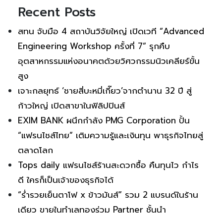
Recent Posts
สทน จับมือ 4 สถาบันวิจัยใหญ่ เปิดเวที “Advanced
Engineering Workshop ครั้งที่ 7” รุกคืบ
อุตสาหกรรมแห่งอนาคตด้วยวิศวกรรมนิวเคลียร์ขั้น
สูง
เจาะกลยุทธ์ ‘ชายสี่บะหมี่เกี๊ยว’จากตำนาน 32 ปี สู่
ก้าวใหญ่ เปิดสาขาในฟิลิปปินส์
EXIM BANK ผนึกกำลัง PMG Corporation ปั้น
“แฟรนไชส์ไทย” เติมความรู้และเงินทุน พาธุรกิจไทยสู่
ตลาดโลก
Tops daily แฟรนไชส์ร้านสะดวกซื้อ คืนทุนไว กำไร
ดี ใครก็เป็นเจ้าของธุรกิจได้
“ร่ำรวยเย็นตาโฟ x ข้าวมันส์” รวม 2 แบรนด์ในร้าน
เดียว ขายในทำเลทองร่วม Partner ชั้นนำ