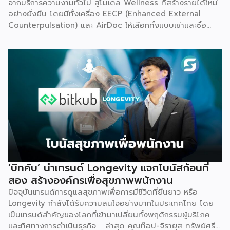
จากบริการความงามทั่วไป สู่โมเดล Wellness ที่สร้างรายได้ใหม่
อย่างยั่งยืน โดยมีทั้งเครื่อง EECP (Enhanced External
Counterpulsation) และ AirDoc ให้เลือกทั้งแบบเช่าและซื้อ
เพื่อลดภาระการลงทุนก้อนใหญ่และลดความเสี่ยงในการเริ่มต้น
ธุรกิจใหม่ พร้อมทีมช่างที่คอยดูแลตรวจเช็กเครื่องมืออย่าง
สม่ำเสมอ ให้มั่นใจได้ว่าอุปกรณ์ทำงานอย่างมีประสิทธิภาพตลอด
อายุการใช้งาน เหมาะสำหรับคลินิกที่ต้องการสร้างรายได้เพิ่ม โดย
ไม่ต้องใช้เงินก้อนใหญ่ตั้งแต่วันแรก จุดเริ่มต้น มองเห็นกับดักที่
ทำให้อุตสาหกรรมสุขภาพ-ความงามไปไม่ถึงเป้าหมาย Givora
ไม่ได้เริ่มต้นจากการขายเครื่องมือเพียงอย่างเดียว แต่เกิดจากการ
มองเห็นว่าผู้ประกอบการจำนวนมากที่ตั้งใจอยากขยายธุรกิจสู่
Wellness กลับติดกับดักซ้ำ ๆ 3 เรื่องหลัก จนไปไม่ถึงเป้าหมาย
ที่วางไว้ ได้แก่ การไม่มีความรู้และขาดความเชี่ยวชาญเฉพาะด้าน
การไม่มีฐานลูกค้าเพราะการตลาดไม่ตรงกลุ่ม และการเริ่มต้นผิด
จุดทั้งเรื่องเครื่องมือ ระบบ และราคา Givora จึงออกแบบ
‘บิทคับ’ นำเทรนด์ Longevity แจกโบนัสก้อนที่
โซลูชันให้ครอบคลุมทั้งสามปัญหานี้ในคราวเดียวกัน แทนที่จะให้
สอง สร้างองค์กรเพื่อสุขภาพพนักงาน
คลินิกต้องแก้ปัญหาทีละเรื่องด้วยตัวเอง ด้านความรู้และความ
ปัจจุบันเทรนด์การดูแลสุขภาพเพื่อการมีชีวิตที่ยืนยาว หรือ
เชี่ยวชาญ — Givora มีทีมฝึกอบรมบุคลากรให้ได้มาตรฐาน
Longevity กำลังได้รับความสนใจอย่างมากในประเทศไทย โดย
เดียวกัน พร้อมควบคุมคุณภาพและมาตรฐานการบริการตลอด
เป็นเทรนด์สำคัญของโลกที่เข้ามาเปลี่ยนทั้งพฤติกรรมผู้บริโภค
กระบวนการ เพื่อให้คลินิกพันธมิตรมั่นใจได้ว่าบุคลากรพร้อมให้
และทิศทางการดำเนินธุรกิจ ล่าสุด คุณท๊อป-จิรายุส ทรัพย์ศรี
บริการอย่างถูกต้องตั้งแต่วันแรก ด้านฐานลูกค้าและการตลาด