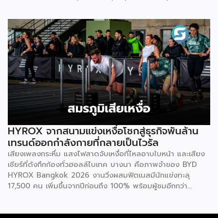
โสภา ผู้ก่อตั้งและประธานเจ้าหน้าที่บริหารกลุ่ม บริษัท บิทคับ
— Givora เข้ามาช่วยขยายแบรนด์และสร้างแคมเปญทางการ
แคปปิตอล กรุ๊ป โฮลดิ้งส์ จำกัด หนึ่งในผู้บุกเบิกวงการนี้และผู้
ตลาดให้คลินิก แทนที่จะปล่อยให้แต่ละแห่งลองผิดลองถูกด้วยงบ
ขยายธุรกิจสู่คอมมูนิตี้สุขภาพ “StayGold” ได้ประกาศนโยบาย
ประมาณตัวเอง […]
ใหม่ แจกโบนัสสุขภาพเป็นโบนัสก้อนที่สองเพิ่มเติมจากโบนัสปกติ
เพื่อสร้างแรงจูงใจให้พนักงานหันมาใส่ใจสุขภาพอย่างจริงจัง และ
ผลักดันบิทคับให้เป็นองค์กรยุคใหม่ที่ขับเคลื่อนด้วยคุณภาพควบคู่
ไปกับสุขภาวะที่ดี นโยบายดังกล่าวขับเคลื่อนผ่านโครงการ
“Bitkuber Longevity Journey Program” ซึ่งเปิดให้พนักงาน
เข้าร่วมตามความสมัครใจ โดยจะวัดผลจากการเปลี่ยนแปลง
สุขภาพเป็นรายบุคคลเปรียบเทียบช่วงต้นปีและปลายปี เปิดโอกาส
ให้ทุกคนมีสิทธิ์ได้รับโบนัสเท่าเทียมกัน ไม่ว่าจะเป็นกลุ่มผู้เริ่มต้นที่
พัฒนาสุขภาพให้ดีขึ้น หรือกลุ่มคนรักสุขภาพที่สามารถรักษา
HYROX จากสนามแข่งเหงื่อโชกสู่ธุรกิจพันล้าน
มาตรฐานที่ดีไว้ได้ โดยเกณฑ์การประเมินจะมุ่งเน้นไปที่การป้องกัน
เทรนด์ออกกำลังกายที่กลายเป็นไวรัล
โรคในกลุ่มคนทำงานออฟฟิศ ครอบคลุม 3 ด้าน 6 ตัวชี้วัด ได้แก่
เสียงเพลงกระหึ่ม แสงไฟสาดจับเหงื่อที่ไหลอาบใบหน้า และเสียง
1.ด้านระบบเผาผลาญ ประเมินค่าสมดุลระหว่างไขมันสะสมกับไข
เชียร์ที่ดังกึกก้องทั่วฮอลล์ไบเทค บางนา คือภาพจำของ BYD
มันที่ช่วยทำความสะอาดหลอดเลือด (Triglyceride-to-HDL
HYROX Bangkok 2026 งานวิ่งผสมฟิตเนสมีนักแข่งทะลุ
ratio) ระดับไขมันที่เกาะตามอวัยวะภายในช่องท้อง (Visceral Fat
17,500 คน เพิ่มขึ้นจากปีก่อนถึง 100% พร้อมผู้ชมอีกกว่า
Rating) และวัดค่าคอเลสเตอรอลชนิดไขมันไม่ดี (LDL) 2.ด้าน
21,250 คนที่ยอมจ่ายเงินซื้อบัตรเข้าไปนั่งดูคนอื่น “ทรมานตัว
องค์ประกอบร่างกายและสารอาหาร ประเมินจากคะแนนความ
เอง” ที่น่าสนใจกว่านั้นคือ ซูเปอร์สตาร์อย่างณเดชน์ คูกิมิยะ,
สมบูรณ์โดยรวมของร่างกาย […]
หมาก ปริญ, เจมส์ จิรายุ และแอน ทองประสม ต่างประกาศลง