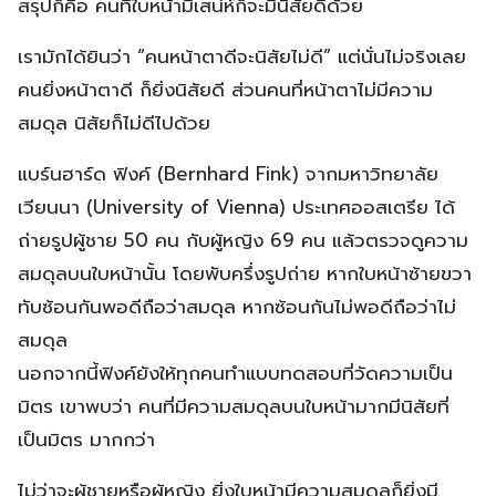
สรุปก็คือ คนที่ใบหน้ามีเสน่ห์ก็จะมีนิสัยดีด้วย
เรามักได้ยินว่า “คนหน้าตาดีจะนิสัยไม่ดี” แต่นั่นไม่จริงเลย
คนยิ่งหน้าตาดี ก็ยิ่งนิสัยดี ส่วนคนที่หน้าตาไม่มีความ
สมดุล นิสัยก็ไม่ดีไปด้วย
แบร์นฮาร์ด ฟิงค์ (Bernhard Fink) จากมหาวิทยาลัย
เวียนนา (University of Vienna) ประเทศออสเตรีย ได้
ถ่ายรูปผู้ชาย 50 คน กับผู้หญิง 69 คน แล้วตรวจดูความ
สมดุลบนใบหน้านั้น โดยพับครึ่งรูปถ่าย หากใบหน้าซ้ายขวา
ทับซ้อนกันพอดีถือว่าสมดุล หากซ้อนกันไม่พอดีถือว่าไม่
สมดุล
นอกจากนี้ฟิงค์ยังให้ทุกคนทำแบบทดสอบที่วัดความเป็น
มิตร เขาพบว่า คนที่มีความสมดุลบนใบหน้ามากมีนิสัยที่
เป็นมิตร มากกว่า
ไม่ว่าจะผู้ชายหรือผู้หญิง ยิ่งใบหน้ามีความสมดุลก็ยิ่งมี