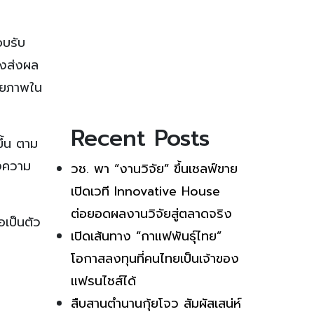
อบรับ
ังส่งผล
ักยภาพใน
Recent Posts
ึ้น ตาม
องความ
วช. พา “งานวิจัย” ขึ้นเชลฟ์ขาย
เปิดเวที Innovative House
ต่อยอดผลงานวิจัยสู่ตลาดจริง
เป็นตัว
เปิดเส้นทาง “กาแฟพันธุ์ไทย”
โอกาสลงทุนที่คนไทยเป็นเจ้าของ
แฟรนไชส์ได้
สืบสานตำนานกุ้ยโจว สัมผัสเสน่ห์