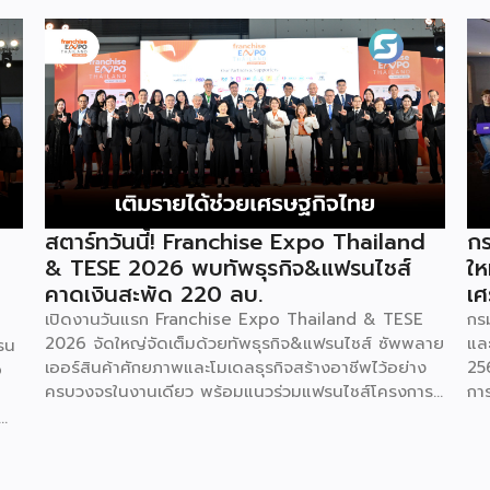
สตาร์ทวันนี้! Franchise Expo Thailand
กร
& TESE 2026 พบทัพธุรกิจ&แฟรนไชส์
ให
คาดเงินสะพัด 220 ลบ.
เศ
เปิดงานวันแรก Franchise Expo Thailand & TESE
กร
2026 จัดใหญ่จัดเต็มด้วยทัพธุรกิจ&แฟรนไชส์ ซัพพลาย
แล
รน
เออร์สินค้าศักยภาพและโมเดลธุรกิจสร้างอาชีพไว้อย่าง
25
o
ครบวงจรในงานเดียว พร้อมแนวร่วมแฟรนไชส์โครงการ
กา
“ไทยช่วยไทย แฟรนไชส์สร้างอาชีพ พลัส” ที่รัฐช่วยจ่าย
29
ค่าแฟรนไชส์ 50% มาเสริมทัพในงาน รวมกว่า 250 บูธ
กา
บนพื้นที่ 15,000 ตารางเมตร หวังเป็นทางเลือกสร้าง
St
รายได้เพิ่มและพยุงเศรษฐกิจไทยให้ฟื้นตัว เสิร์ฟครบจบ
พร