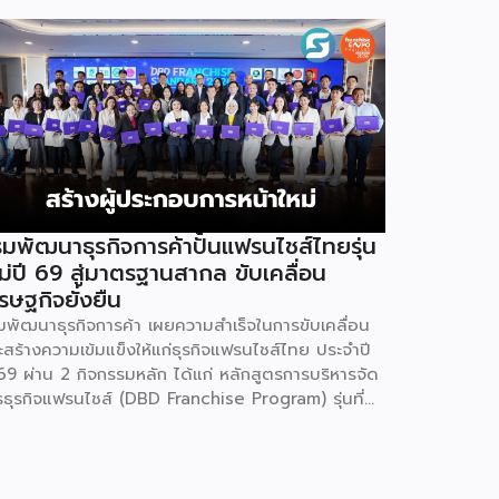
มพัฒนาธุรกิจการค้าปั้นแฟรนไชส์ไทยรุ่น
ม่ปี 69 สู่มาตรฐานสากล ขับเคลื่อน
รษฐกิจยั่งยืน
มพัฒนาธุรกิจการค้า เผยความสำเร็จในการขับเคลื่อน
ะสร้างความเข้มแข็งให้แก่ธุรกิจแฟรนไชส์ไทย ประจำปี
69 ผ่าน 2 กิจกรรมหลัก ได้แก่ หลักสูตรการบริหารจัด
รธุรกิจแฟรนไชส์ (DBD Franchise Program) รุ่นที่
 และกิจกรรมยกระดับธุรกิจสู่เกณฑ์มาตรฐานคุณภาพ
รบริหารจัดการธุรกิจแฟรนไชส์ (Franchise
andard) มุ่งเป้าบ่มเพาะศักยภาพผู้ประกอบการรายใหม่
้อมการันตีคุณภาพมาตรฐานเพื่อสร้างความเชี่ยวชาญ