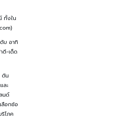
 ทั้งใน
.com)
ดับ อาทิ
าดี-เด็ด
 ดัน
รและ
ลนด์
เลือกช้อ
บริโภค