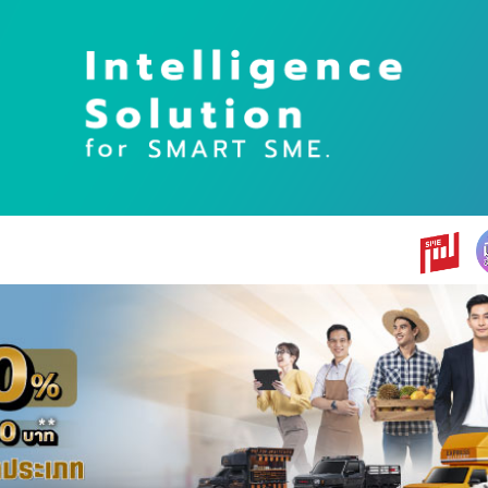
earch
r: