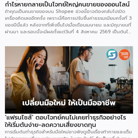
กำไรหายกลายเป็นโจทย์ใหญ่คนขายของออนไลน์
ถ้าคุณเป็นคนขายของบน Shopee ช่วงนี้อาจต้องกลับไปเปิด
เครื่องคิดเลขอีกครั้ง เพราะนี่คือการปรับขึ้นค่าธรรมเนียมครั้งที่ 3
ของปีนี้แล้ว หลังจากที่เพิ่งขึ้นไปเมื่อเดือนเมษายน และมิถุนายนที่
ผ่านมา และรอบนี้จะมีผลตั้งแต่วันที่ 4 สิงหาคม 2569 เป็นต้นไป
สำหรับการปรับค่าธรรมเนียมการขาย จะแบ่งตามประเภทร้าน
เช่น ร้านที่เป็นแบรนด์ขนาดใหญ่ จะมีเรตสูงสุด 19.26% ในหมวด
แฟชั่น และ FMCG, ร้าน Non-Mall ทั่วไป สูงสุด 17.12% เป็นต้น
โดยตัวเลขเหล่านี้รวม VAT 7% แล้ว และยังไม่นับค่าธรรมเนียม
อื่นที่เก็บซ้อนอยู่ เช่น ค่าธรรมเนียมการชำระเงิน (เริ่มต้น 3.21%)
และค่าธรรมเนียมโครงสร้างพื้นฐาน 1.07 บาทต่อออร์เดอร์
(สำหรับร้านที่มียอดขายเกิน 100 ออร์เดอร์ต่อเดือน) ลอง
คำนวณดู หากเป็นร้าน Non-Mall ขายเสื้อยืดตัวละ 100 บาท ค่า
ส่ง 25 บาท เมื่อหักค่าธรรมเนียมการขาย […]
‘แฟรนไชส์’ ตอบโจทย์คนไม่เคยทำธุรกิจอย่างไร
ให้เริ่มต้นง่าย-ลดความเสี่ยงขาดทุน
การเริ่มต้นทำธุรกิจสำหรับมือใหม่อาจฟังดูเป็นเรื่องท้าทายและเต็ม