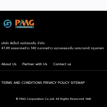
มือ หรืออยู่ที่วิธีใช้กันแน่ คำตอบคือ “ทั้งสองอย่าง” และนี่คือ
คอยดูแลตลอดการทำธุรกิจ สำหรับผู้ที่ไม่เคยทำธุรกิจมาก่อน
สิ่งที่ SME ไทยควรทำความเข้าใจให้ชัดก่อนควักเงินซื้อเครื่องมือ
ความกังวลในการแก้ปัญหาบริหารจัดการมักเป็นเรื่องใหญ่ แต่ใน
ตัวต่อไป ภาพรวมตลาดโฆษณาดิจิทัลไทยกำลังเปลี่ยนเร็ว
ระบบแฟรนไชส์ เจ้าของแบรนด์จะทำหน้าที่เป็นพี่เลี้ยงและที่ปรึกษา
รายงาน Thailand Digital Advertising ของ KANTAR และ
ทางธุรกิจอย่างใกล้ชิดตลอดระยะเวลาสัญญา คอยให้คำแนะนำ
DAAT ชี้ว่าผู้เชี่ยวชาญแนะนำให้ธุรกิจจัดสรรงบประมาณราว 30%
และร่วมแก้ปัญหาต่างๆ ทำให้ผู้ลงทุนมั่นใจได้ว่าจะไม่ได้เดินอยู่บน
ไว้สำหรับการสร้างแบรนด์ (Brand Building) ในระยะยาว แทนที่
เส้นทางธุรกิจเพียงลำพัง เหตุผลประการที่สี่คือ โอกาสเติบโต
จะทุ่มทุกบาททุกสตางค์ไปกับแคมเปญเน้นยอดขายระยะสั้นเพียง
และระยะเวลาคืนทุนที่รวดเร็ว เนื่องจากเจ้าของแบรนด์จะช่วยดูแล
อย่างเดียว เพราะในภาวะเศรษฐกิจที่ไม่แน่นอน แบรนด์ที่อยู่ใน
ให้คำปรึกษาด้านการบริหารการเงิน การประมาณการรายรับ-ราย
บริษัท พีเอ็มจี คอร์ปอเรชั่น จำกัด
Top of Mind ของผู้บริโภคจะเป็นฝ่ายได้เปรียบเมื่อสถานการณ์
จ่าย ตลอดจนการจัดการสต๊อกสินค้าอย่างเป็นระบบ ช่วยให้ระบบ
47,49 ซอยลาดพร้าว 140 ถ.ลาดพร้าว แขวงคลองจั่น เขตบางกะปิ กรุงเทพฯ
กลับมาคึกคักอีกครั้ง นี่คือจุดที่เครื่องมือการตลาดเข้ามามี
การเงินของร้านมีสภาพคล่องที่ดี เพิ่มโอกาสในการคืนทุนได้เร็ว
บทบาท มันคือ “ตัวช่วยขยายผล” ของกลยุทธ์ที่ธุรกิจวางไว้ ไม่ว่า
ขึ้น และเปิดโอกาสให้ผู้ประกอบการสามารถขยายสาขาเพื่อเติบโต
จะเป็นการเก็บข้อมูลลูกค้า การวัดผล ROI หรือการทำ Ad
ในแวดวงธุรกิจต่อไปได้ไม่ยาก และเหตุผลประการสุดท้ายคือ
About Us
Partner with Us
Contact us
Optimization ด้วย AI แต่ต้องย้ำว่าเครื่องมือทำหน้าที่ “รับใช้
การเข้าถึงแหล่งเงินทุนได้ง่ายกว่าธุรกิจทั่วไป สถาบันการเงินส่วน
กลยุทธ์” […]
ใหญ่ให้ความไว้วางใจและอนุมัติสินเชื่อแก่ผู้ขอซื้อแฟรนไชส์ที่เป็น
แบรนด์มาตรฐานมีชื่อเสียง […]
TERMS AND CONDITIONS
PRIVACY POLICY
SITEMAP
© PMG Corporation Co.,Ltd. All Rights Reserved. SME