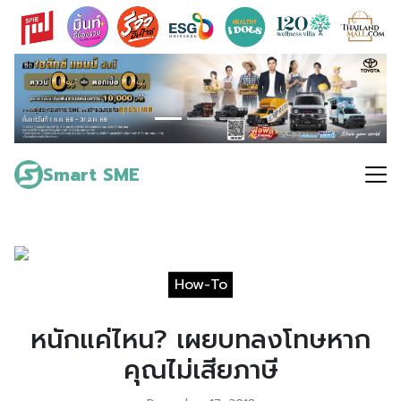
Skip
to
content
Search
for:
Smart SME
How-To
หนักแค่ไหน? เผยบทลงโทษหาก
คุณไม่เสียภาษี