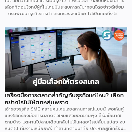
ไปด้วยความเสี่ยง แต่ระบบธุรกิจ “แฟรนไชส์” ถือเป็นหนึ่งในทาง
เลือกที่ตอบโจทย์ผู้ที่ไม่เคยมีประสบการณ์มาก่อนได้อย่างดีเยี่ยม
กรมพัฒนาธุรกิจการค้า กระทรวงพาณิชย์ ได้เปิดเผยถึง 5
เหตุผลสำคัญที่ชี้ให้เห็นว่า ทำไมระบบแฟรนไชส์จึงเป็นทางเลือก
การลงทุนที่น่าสนใจและช่วยลดอุปสรรคสำหรับผู้เริ่มต้นได้อย่างมี
ประสิทธิภาพ เหตุผลประการแรกคือ การมีโมเดลธุรกิจที่ชัดเจน
และพร้อมนำไปใช้ทันที ซึ่งถือเป็นการลดความเสี่ยงด้านการลงทุน
ได้อย่างดีที่สุด เนื่องจากผู้ลงทุนไม่จำเป็นต้องเสียเวลาลองผิด
ลองถูกเอง ระบบแฟรนไชส์ถูกออกแบบและผ่านการพิสูจน์ความ
สำเร็จมาแล้วโดยเจ้าของแบรนด์ ซึ่งมีการจัดเตรียมอุปกรณ์
โครงสร้างร้านตามมาตรฐาน พร้อมคู่มือการปฏิบัติงานที่ชัดเจน
อีกทั้งยังมีทีมงานคอยช่วยสอนงานทั้งภาคทฤษฎีและปฏิบัติก่อน
เปิดร้านจริง ทำให้ผู้ซื้อแฟรนไชส์สามารถควบคุมคุณภาพของ
สินค้าและบริการให้เป็นไปตามมาตรฐานได้อย่างง่ายดาย เหตุผล
ประการต่อมาคือ แบรนด์มีชื่อเสียงและมีฐานลูกค้าที่แข็งแกร่งอยู่
เครื่องมือการตลาดสำคัญกับธุรกิจแค่ไหน? เลือก
แล้ว การซื้อแฟรนไชส์ทำให้ผู้ลงทุนได้ครอบครองแบรนด์ที่เป็นที่
อย่างไรไม่ให้ตกหลุ่มพราง
รู้จักในตลาด ส่งผลให้มีกลุ่มลูกค้าพร้อมอุดหนุนตั้งแต่วันแรกที่
เจ้าของธุรกิจ SME หลายคนเคยเจอสถานการณ์แบบนี้ พอเห็นคู่
เปิดทำการ นอกจากนี้ เจ้าของแบรนด์ยังทำการตลาด
แข่งใช้เครื่องมือการตลาดตัวใหม่แล้วยอดขายพุ่ง ก็รีบซื้อมาใช้
ประชาสัมพันธ์ และสร้างการรับรู้แบรนด์อย่างต่อเนื่อง ซึ่งช่วยให้
ตามบ้าง แต่ผ่านไปสามเดือนกลับไม่เห็นผลอะไรเปลี่ยนแปลง งบ
ผู้ลงทุนประหยัดงบประมาณด้านการตลาดและสร้างความเชื่อมั่น
หมดไป ทีมงานเหนื่อยฟรี คำถามที่ตามมาคือ ปัญหาอยู่ที่เครื่อง
ให้กับผู้บริโภคได้อย่างรวดเร็ว ประการที่สามคือ การมีที่ปรึกษา