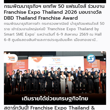
ขายเฉพาะหน้าร้าน นอกจากนี้ ยังมีการสาธิตนำผลิตภัณฑ์ไป
กรมพัฒนาธุรกิจฯ ยกทัพ 50 แฟรนไชส์ ร่วมงาน
แปรรูปเป็นเมนูอาหาร-เครื่องดื่มให้ผู้ร่วมงานเห็นวิธีใช้งานจริง
Franchise Expo Thailand 2026 มอบรางวัล
โดยนำ ‘น้ำผึ้ง’ ที่ไม่ได้นำมาวางขายแบบเดิม ๆ แต่แปรรูปเป็น
DBD Thailand Franchise Award
เครื่องดื่มสเลอปี้ให้ผู้ร่วมงานได้ชิมสดๆ หน้าบูธ เพื่อดึงดูดและ
กรมพัฒนาธุรกิจการค้า กระทรวงพาณิชย์ นำธุรกิจแฟรนไชส์ 50
สร้างประสบการณ์ให้คนในงานได้ทดลองสัมผัสสินค้าจริง และหาก
ราย เข้าร่วมงานใหญ่แห่งปี ‘Franchise Expo Thailand by
ใครสนใจก็สามารถซื้อ หัวเชื้อ กลับไปทำเครื่องดื่มต่อเองที่บ้านได้
Smart SME Expo’ ระหว่างวันที่ 6-9 สิงหาคม 2569 ณ Hall
เช่นกัน […]
6-8 ศูนย์แสดงสินค้าและการประชุมอิมแพ็ค เมืองทองธานี
พร้อมจัดพิธีมอบรางวัล DBD Thailand Franchise Award
2026 ให้แก่ผู้ประกอบธุรกิจแฟรนไชส์ที่อยู่ในการส่งเสริมสนับสนุน
ของกรมฯ นายพูนพงษ์ นัยนาภากรณ์ อธิบดีกรมพัฒนาธุรกิจ
การค้า กระทรวงพาณิชย์ เปิดเผยภายหลังเป็นประธานเปิดงาน
“งานแฟรนไชส์ เอ็กซ์โป ไทยแลนด์ บาย สมาร์ท เอสเอ็มอี เอ็กซ์
โป (Franchise Expo Thailand by Smart SME Expo)” ซึ่ง
เป็นงานแสดงธุรกิจแฟรนไชส์ชั้นนำที่จัดขึ้นโดย บริษัท พีเอ็มจี
คอร์ปอเรชัน จำกัด เพื่อยกระดับศักยภาพของผู้ประกอบการและ
เจ้าของธุรกิจที่ต้องการขยายกิจการผ่านระบบแฟรนไชส์ […]
สตาร์ทวันนี้! Franchise Expo Thailand &