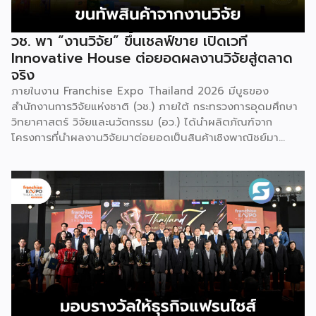
วช. พา “งานวิจัย” ขึ้นเชลฟ์ขาย เปิดเวที
Innovative House ต่อยอดผลงานวิจัยสู่ตลาด
จริง
ภายในงาน Franchise Expo Thailand 2026 มีบูธของ
สำนักงานการวิจัยแห่งชาติ (วช.) ภายใต้ กระทรวงการอุดมศึกษา
วิทยาศาสตร์ วิจัยและนวัตกรรม (อว.) ได้นำผลิตภัณฑ์จาก
โครงการที่นำผลงานวิจัยมาต่อยอดเป็นสินค้าเชิงพาณิชย์มา
แสดง พร้อมจัดจำหน่ายให้กับผู้ที่สนใจได้เลือกซื้อ สำหรับ วช.
มีภารกิจหลัก คือการให้ทุนวิจัย ดูแลเรื่องการวิจัยในภาพรวม รวม
ถึงการให้รางวัล และสนับสนุนนักวิจัย ตั้งแต่ระดับเยาวชนไปจนถึง
นักวิจัยอาวุโส แน่นอนว่านี่เป็นหน่วยงานผู้อยู่เบื้องหลังงานวิจัย
ไทยตั้งแต่ต้นน้ำยันปลายน้ำ กิจกรรมที่นำมาจัดแสดงในบูธ
ครั้งนี้เป็นส่วนหนึ่งของทุนที่ วช. สนับสนุนภายใต้ชุดโครงการ
Innovative House ซึ่งมีเป้าหมายชัดเจน คือการแนะแนวและ
สนับสนุนให้ผู้ประกอบการนำนวัตกรรมที่ต่อยอดมาจากงานวิจัย
ไปพัฒนาต่อจนสามารถขายได้จริงในเชิงพาณิชย์ ไม่ใช่แค่งาน
วิจัยที่อยู่ในห้องแล็บ โดยสินค้าที่นำมาโชว์ในบูธจึงเป็นผลิตภัณฑ์
ที่ “พร้อมขาย” แล้วจริงๆ บางแบรนด์ขายออนไลน์ บางแบรนด์