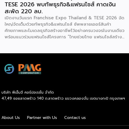
TESE 2026 พบทัพธุรกิจ&แฟรนไชส์ คาดเงิน
สะพัด 220 ลบ.
เปิดงานวันแรก Franchise Expo Thailand & TESE 2026 จัด
ใหญ่จัดเต็มด้วยทัพธุรกิจ&แฟรนไชส์ ซัพพลายเออร์สินค้า
ศักยภาพและโมเดลธุรกิจสร้างอาชีพไว้อย่างครบวงจรในงานเดียว
พร้อมแนวร่วมแฟรนไชส์โครงการ “ไทยช่วยไทย แฟรนไชส์สร้าง
อาชีพ พลัส” ที่รัฐช่วยจ่ายค่าแฟรนไชส์ 50% มาเสริมทัพในงาน
รวมกว่า 250 บูธ บนพื้นที่ 15,000 ตารางเมตร หวังเป็นทาง
เลือกสร้างรายได้เพิ่มและพยุงเศรษฐกิจไทยให้ฟื้นตัว เสิร์ฟครบ
จบในงานด้วยสินเชื่อ และทำเลทองทั่วประเทศ พร้อมเสวนาให้
ความรู้โดยผู้ทรงคุณวุฒิคับคั่ง และกิจกรรมเจรจาจับคู่ธุรกิจทั้งใน
และต่างประเทศ งานจัดต่อเนื่องระหว่างวันที่ 6-9 สิงหาคมนี้ ที่
ฮอลล์ 6-8 อิมแพ็คเมืองทองธานี คาดเม็ดเงินสะพัดในงานราว
220 ล้านบาท นายพูนพงษ์ นัยนาภากรณ์ อธิบดีกรมพัฒนา
บริษัท พีเอ็มจี คอร์ปอเรชั่น จำกัด
ธุรกิจการค้า กระทรวงพาณิชย์ กล่าวว่า งาน ” Franchise Expo
47,49 ซอยลาดพร้าว 140 ถ.ลาดพร้าว แขวงคลองจั่น เขตบางกะปิ กรุงเทพฯ
Thailand & Thailand E-Commerce Selection Expo
(TESE 2026) เป็นเวทีแสดงธุรกิจแฟรนไชส์และโซลูชั่นส์แบบครบ
วงจร […]
About Us
Partner with Us
Contact us