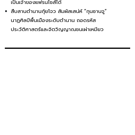
เป็นเจ้าของแฟรนไชส์ได้
สืบสานตำนานกุ้ยโจว สัมผัสเสน่ห์ “กุนซานจู”
นาฏศิลป์พื้นเมืองระดับตำนาน ถอดรหัส
ประวัติศาสตร์และจิตวิญญาณชนเผ่าเหมียว