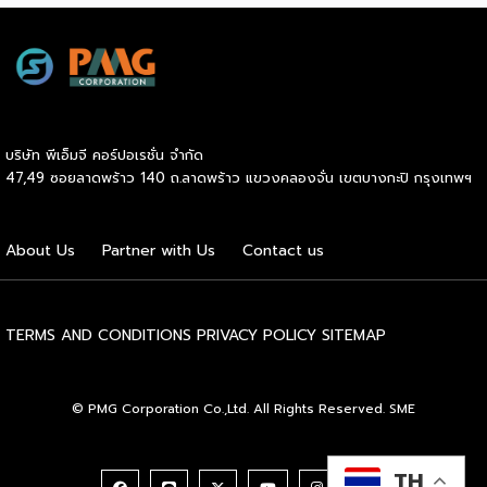
หมาก ปริญ, เจมส์ จิรายุ และแอน ทองประสม ต่างประกาศลง
สนามจริง ไม่ใช่แค่มาเปิดงาน นี่ไม่ใช่แค่กระแสฟิตเนสธรรมดา
แต่คือปรากฏการณ์ที่กำลังเปลี่ยนภูมิทัศน์ของอุตสาหกรรม
Wellness ทั่วโลก และกำลังสร้างโอกาสทางธุรกิจมหาศาลให้กับผู้
ประกอบการ SME ไทยที่มองเห็นก่อนใคร HYROX ก่อตั้งใน
เยอรมนีเมื่อปี 2017 โดย Moritz Fürste อดีตนักกีฬาฮอกกี้ดีกรี
บริษัท พีเอ็มจี คอร์ปอเรชั่น จำกัด
โอลิมปิก ซึ่งรูปแบบการแข่งขันจะเป็นมาตรฐานเดียวกันทั่วโลก
47,49 ซอยลาดพร้าว 140 ถ.ลาดพร้าว แขวงคลองจั่น เขตบางกะปิ กรุงเทพฯ
คือวิ่งสลับกับสถานีออกกำลังกาย 8 จุด ระยะทางรวม 8
กิโลเมตร จุดที่ทำให้วงการธุรกิจต้องจับตาคือความเร็วในการ
เติบโต รายได้ของ […]
About Us
Partner with Us
Contact us
TERMS AND CONDITIONS
PRIVACY POLICY
SITEMAP
© PMG Corporation Co.,Ltd. All Rights Reserved. SME
TH