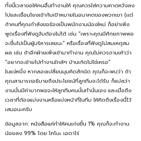
ทั้งนี้เวลาขอให้คนอื่นทำงานให้ คุณควรใส่ความคาดหวังลง
ไปและเชื่อมโยงเข้ากับเป้าหมายในอนาคตของพวกเขา (เเต่
ถ้าคนที่คุณกำลังขอร้องเป็นพนักงานน้องใหม่ ก็อย่าเพิ่ง
พูดเรื่องที่ฟังดูจับต้องไม่ได้ เช่น “เพราะคุณมีศักยภาพพอ
จะขึ้นไปเป็นผู้บริหารเลยนะ” หรือเรื่องที่ฟังดูไม่สมเหตุสม
ผล เช่น ถ้าอีกฝ่ายเพิ่งเข้ามาทำงาน คุณไม่ควรถามเค้าว่า
“อยากจะย้ายไปทำงานใกล้ๆ บ้านเกิดไม่ใช่เหรอ”
ในแง่หนึ่ง หากลองเปลี่ยนมุมคิดสักนิด คุณก็จะพบว่า ถ้า
คุณสามารถอธิบายถึงประโยชน์ที่ลูกทีมจะได้รับ ก็แปลว่า
งานนั้นมีค่ามากพอจะให้ลูกทีมคนนั้นทำนั่นเอง และเมื่อถึง
เวลาที่ต้องแบ่งงานหรือแบ่งหน้าที่ในทีม ให้คิดถึงเรื่องนี้ไว้
เสมอนะครับ
ข้อมูลจาก: หนังสือแค่ทำให้คนเก่งขึ้น 1% คุณก็จะทำงาน
น้อยลง 99% โดย โคโนะ เอตาโร่