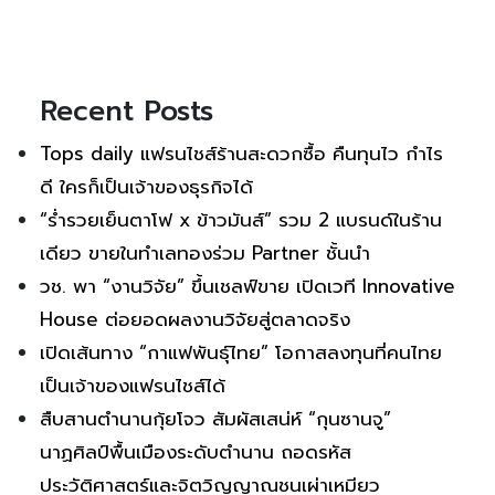
Recent Posts
Tops daily แฟรนไชส์ร้านสะดวกซื้อ คืนทุนไว กำไร
ดี ใครก็เป็นเจ้าของธุรกิจได้
“ร่ำรวยเย็นตาโฟ x ข้าวมันส์” รวม 2 แบรนด์ในร้าน
เดียว ขายในทำเลทองร่วม Partner ชั้นนำ
วช. พา “งานวิจัย” ขึ้นเชลฟ์ขาย เปิดเวที Innovative
House ต่อยอดผลงานวิจัยสู่ตลาดจริง
เปิดเส้นทาง “กาแฟพันธุ์ไทย” โอกาสลงทุนที่คนไทย
เป็นเจ้าของแฟรนไชส์ได้
สืบสานตำนานกุ้ยโจว สัมผัสเสน่ห์ “กุนซานจู”
นาฏศิลป์พื้นเมืองระดับตำนาน ถอดรหัส
ประวัติศาสตร์และจิตวิญญาณชนเผ่าเหมียว