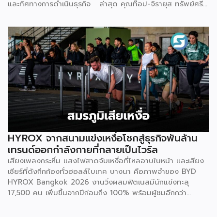
และทิศทางการดำเนินธุรกิจ ล่าสุด คุณท๊อป-จิรายุส ทรัพย์ศรี
บริการอย่างถูกต้องตั้งแต่วันแรก ด้านฐานลูกค้าและการตลาด
โสภา ผู้ก่อตั้งและประธานเจ้าหน้าที่บริหารกลุ่ม บริษัท บิทคับ
— Givora เข้ามาช่วยขยายแบรนด์และสร้างแคมเปญทางการ
แคปปิตอล กรุ๊ป โฮลดิ้งส์ จำกัด หนึ่งในผู้บุกเบิกวงการนี้และผู้
ตลาดให้คลินิก แทนที่จะปล่อยให้แต่ละแห่งลองผิดลองถูกด้วยงบ
ขยายธุรกิจสู่คอมมูนิตี้สุขภาพ “StayGold” ได้ประกาศนโยบาย
ประมาณตัวเอง […]
ใหม่ แจกโบนัสสุขภาพเป็นโบนัสก้อนที่สองเพิ่มเติมจากโบนัสปกติ
เพื่อสร้างแรงจูงใจให้พนักงานหันมาใส่ใจสุขภาพอย่างจริงจัง และ
ผลักดันบิทคับให้เป็นองค์กรยุคใหม่ที่ขับเคลื่อนด้วยคุณภาพควบคู่
ไปกับสุขภาวะที่ดี นโยบายดังกล่าวขับเคลื่อนผ่านโครงการ
“Bitkuber Longevity Journey Program” ซึ่งเปิดให้พนักงาน
เข้าร่วมตามความสมัครใจ โดยจะวัดผลจากการเปลี่ยนแปลง
สุขภาพเป็นรายบุคคลเปรียบเทียบช่วงต้นปีและปลายปี เปิดโอกาส
ให้ทุกคนมีสิทธิ์ได้รับโบนัสเท่าเทียมกัน ไม่ว่าจะเป็นกลุ่มผู้เริ่มต้นที่
พัฒนาสุขภาพให้ดีขึ้น หรือกลุ่มคนรักสุขภาพที่สามารถรักษา
HYROX จากสนามแข่งเหงื่อโชกสู่ธุรกิจพันล้าน
มาตรฐานที่ดีไว้ได้ โดยเกณฑ์การประเมินจะมุ่งเน้นไปที่การป้องกัน
เทรนด์ออกกำลังกายที่กลายเป็นไวรัล
โรคในกลุ่มคนทำงานออฟฟิศ ครอบคลุม 3 ด้าน 6 ตัวชี้วัด ได้แก่
เสียงเพลงกระหึ่ม แสงไฟสาดจับเหงื่อที่ไหลอาบใบหน้า และเสียง
1.ด้านระบบเผาผลาญ ประเมินค่าสมดุลระหว่างไขมันสะสมกับไข
เชียร์ที่ดังกึกก้องทั่วฮอลล์ไบเทค บางนา คือภาพจำของ BYD
มันที่ช่วยทำความสะอาดหลอดเลือด (Triglyceride-to-HDL
HYROX Bangkok 2026 งานวิ่งผสมฟิตเนสมีนักแข่งทะลุ
ratio) ระดับไขมันที่เกาะตามอวัยวะภายในช่องท้อง (Visceral Fat
17,500 คน เพิ่มขึ้นจากปีก่อนถึง 100% พร้อมผู้ชมอีกกว่า
Rating) และวัดค่าคอเลสเตอรอลชนิดไขมันไม่ดี (LDL) 2.ด้าน
21,250 คนที่ยอมจ่ายเงินซื้อบัตรเข้าไปนั่งดูคนอื่น “ทรมานตัว
องค์ประกอบร่างกายและสารอาหาร ประเมินจากคะแนนความ
เอง” ที่น่าสนใจกว่านั้นคือ ซูเปอร์สตาร์อย่างณเดชน์ คูกิมิยะ,
สมบูรณ์โดยรวมของร่างกาย […]