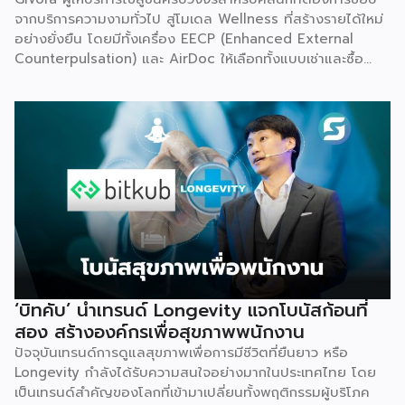
จากบริการความงามทั่วไป สู่โมเดล Wellness ที่สร้างรายได้ใหม่
อย่างยั่งยืน โดยมีทั้งเครื่อง EECP (Enhanced External
Counterpulsation) และ AirDoc ให้เลือกทั้งแบบเช่าและซื้อ
เพื่อลดภาระการลงทุนก้อนใหญ่และลดความเสี่ยงในการเริ่มต้น
ธุรกิจใหม่ พร้อมทีมช่างที่คอยดูแลตรวจเช็กเครื่องมืออย่าง
สม่ำเสมอ ให้มั่นใจได้ว่าอุปกรณ์ทำงานอย่างมีประสิทธิภาพตลอด
อายุการใช้งาน เหมาะสำหรับคลินิกที่ต้องการสร้างรายได้เพิ่ม โดย
ไม่ต้องใช้เงินก้อนใหญ่ตั้งแต่วันแรก จุดเริ่มต้น มองเห็นกับดักที่
ทำให้อุตสาหกรรมสุขภาพ-ความงามไปไม่ถึงเป้าหมาย Givora
ไม่ได้เริ่มต้นจากการขายเครื่องมือเพียงอย่างเดียว แต่เกิดจากการ
มองเห็นว่าผู้ประกอบการจำนวนมากที่ตั้งใจอยากขยายธุรกิจสู่
Wellness กลับติดกับดักซ้ำ ๆ 3 เรื่องหลัก จนไปไม่ถึงเป้าหมาย
ที่วางไว้ ได้แก่ การไม่มีความรู้และขาดความเชี่ยวชาญเฉพาะด้าน
การไม่มีฐานลูกค้าเพราะการตลาดไม่ตรงกลุ่ม และการเริ่มต้นผิด
จุดทั้งเรื่องเครื่องมือ ระบบ และราคา Givora จึงออกแบบ
‘บิทคับ’ นำเทรนด์ Longevity แจกโบนัสก้อนที่
โซลูชันให้ครอบคลุมทั้งสามปัญหานี้ในคราวเดียวกัน แทนที่จะให้
สอง สร้างองค์กรเพื่อสุขภาพพนักงาน
คลินิกต้องแก้ปัญหาทีละเรื่องด้วยตัวเอง ด้านความรู้และความ
ปัจจุบันเทรนด์การดูแลสุขภาพเพื่อการมีชีวิตที่ยืนยาว หรือ
เชี่ยวชาญ — Givora มีทีมฝึกอบรมบุคลากรให้ได้มาตรฐาน
Longevity กำลังได้รับความสนใจอย่างมากในประเทศไทย โดย
เดียวกัน พร้อมควบคุมคุณภาพและมาตรฐานการบริการตลอด
เป็นเทรนด์สำคัญของโลกที่เข้ามาเปลี่ยนทั้งพฤติกรรมผู้บริโภค
กระบวนการ เพื่อให้คลินิกพันธมิตรมั่นใจได้ว่าบุคลากรพร้อมให้