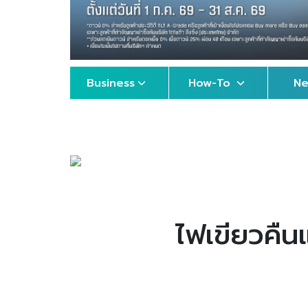
Business
How-To
N
ไฟเขียวคืน