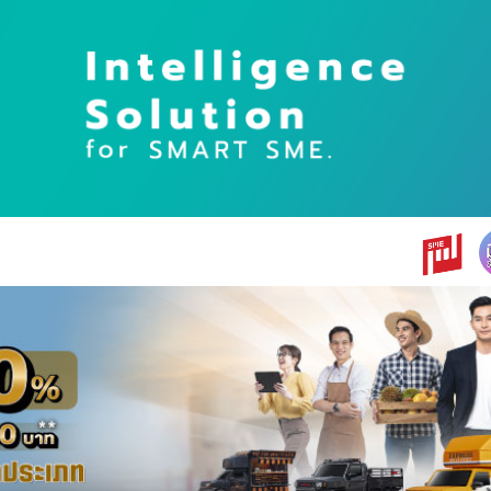
earch
r: