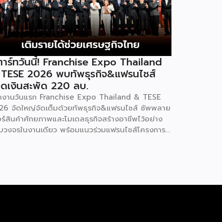
าร์ทวันนี้! Franchise Expo Thailand
 TESE 2026 พบทัพธุรกิจ&แฟรนไชส์
ดเงินสะพัด 220 ลบ.
ิดงานวันแรก Franchise Expo Thailand & TESE
26 จัดใหญ่จัดเต็มด้วยทัพธุรกิจ&แฟรนไชส์ ซัพพลาย
อร์สินค้าศักยภาพและโมเดลธุรกิจสร้างอาชีพไว้อย่าง
บวงจรในงานเดียว พร้อมแนวร่วมแฟรนไชส์โครงการ
ทยช่วยไทย แฟรนไชส์สร้างอาชีพ พลัส” ที่รัฐช่วยจ่าย
าแฟรนไชส์ 50% มาเสริมทัพในงาน รวมกว่า 250 บูธ
พื้นที่ 15,000 ตารางเมตร หวังเป็นทางเลือกสร้าง
ยได้เพิ่มและพยุงเศรษฐกิจไทยให้ฟื้นตัว เสิร์ฟครบจบ
งานด้วยสินเชื่อ และทำเลทองทั่วประเทศ พร้อมเสวนา
ความรู้โดยผู้ทรงคุณวุฒิคับคั่ง และกิจกรรมเจรจาจับคู่
กิจทั้งในและต่างประเทศ งานจัดต่อเนื่องระหว่างวันที่
9 สิงหาคมนี้ ที่ฮอลล์ 6-8 อิมแพ็คเมืองทองธานี