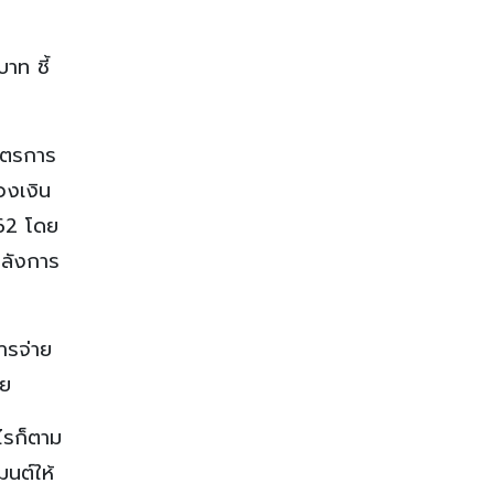
าท ชี้
มาตรการ
ยวงเงิน
562 โดย
หลังการ
การจ่าย
วย
ไรก็ตาม
มนต์ให้