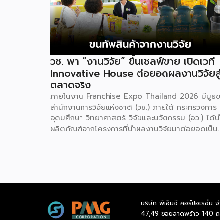
วช. พา “งานวิจัย” ขึ้นเชลฟ์ขาย เปิดเวที
Innovative House ต่อยอดผลงานวิจัยสู
ตลาดจริง
ภายในงาน Franchise Expo Thailand 2026 มีบูธ
สำนักงานการวิจัยแห่งชาติ (วช.) ภายใต้ กระทรวงการ
อุดมศึกษา วิทยาศาสตร์ วิจัยและนวัตกรรม (อว.) ได้น
ผลิตภัณฑ์จากโครงการที่นำผลงานวิจัยมาต่อยอดเป็น
สินค้าเชิงพาณิชย์มาแสดง พร้อมจัดจำหน่ายให้กับผู้ที่
สนใจได้เลือกซื้อ สำหรับ วช. มีภารกิจหลัก คือการให้
วิจัย ดูแลเรื่องการวิจัยในภาพรวม รวมถึงการให้รางวัล
และสนับสนุนนักวิจัย ตั้งแต่ระดับเยาวชนไปจนถึงนักวิจ
อาวุโส แน่นอนว่านี่เป็นหน่วยงานผู้อยู่เบื้องหลังงานวิจั
ไทยตั้งแต่ต้นน้ำยันปลายน้ำ กิจกรรมที่นำมาจัดแ
บริษัท พีเอ็มจี คอร์ปอเรชั่น จ
ในบูธครั้งนี้เป็นส่วนหนึ่งของทุนที่ วช. สนับสนุนภายใต้
47,49 ซอยลาดพร้าว 140 ถ
โครงการ Innovative House ซึ่งมีเป้าหมายชัดเจน คื