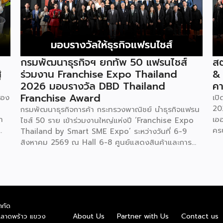
กรมพัฒนาธุรกิจฯ ยกทัพ 50 แฟรนไชส์
สต
่
ร่วมงาน Franchise Expo Thailand
&
2026 มอบรางวัล DBD Thailand
คา
Franchise Award
ของ
เป
20
กรมพัฒนาธุรกิจการค้า กระทรวงพาณิชย์ นำธุรกิจแฟรน
ำ
เอ
ไชส์ 50 ราย เข้าร่วมงานใหญ่แห่งปี ‘Franchise Expo
คร
Thailand by Smart SME Expo’ ระหว่างวันที่ 6-9
“ไ
สิงหาคม 2569 ณ Hall 6-8 ศูนย์แสดงสินค้าและการ
ทุน
ค่
ประชุมอิมแพ็ค เมืองทองธานี พร้อมจัดพิธีมอบรางวัล
บน
DBD Thailand Franchise Award 2026 ให้แก่ผู้ประ
ัย
รา
กอบธุรกิจแฟรนไชส์ที่อยู่ในการส่งเสริมสนับสนุนของก
ย
ใน
รมฯ นายพูนพงษ์ นัยนาภากรณ์ อธิบดีกรมพัฒนา
สดง
ให้
ธุรกิจการค้า กระทรวงพาณิชย์ เปิดเผยภายหลังเป็น
ำกัด
ชุด
ธุร
ประธานเปิดงาน “งานแฟรนไชส์ เอ็กซ์โป ไทยแลนด์ บาย
About Us
Partner with Us
Contact us
.ลาดพร้าว แขวง
อ
6-
สมาร์ท เอสเอ็มอี เอ็กซ์โป (Franchise Expo Thailand