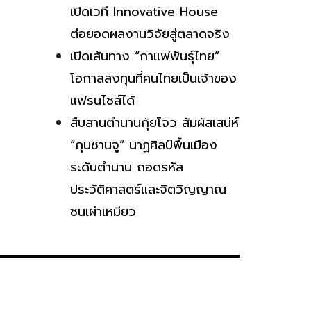
เปิดเวที Innovative House
ต่อยอดผลงานวิจัยสู่ตลาดจริง
เปิดเส้นทาง “กาแฟพันธุ์ไทย”
โอกาสลงทุนที่คนไทยเป็นเจ้าของ
แฟรนไชส์ได้
สืบสานตำนานกุ้ยโจว สัมผัสเสน่ห์
“กุนซานจู” นาฏศิลป์พื้นเมือง
ระดับตำนาน ถอดรหัส
ประวัติศาสตร์และจิตวิญญาณ
ชนเผ่าเหมียว