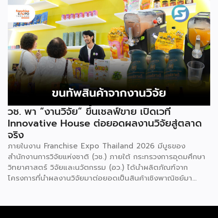
เตรียมความพร้อมสำหรับการขยายตลาดสู่ต่างประเทศ โดยการ
จัดงานครั้งนี้คาดว่าจะสร้างมูลค่าทางเศรษฐกิจราว 220 ล้านบาท
แฟรนไชส์ไม่ใช่เพียงโมเดลธุรกิจ แต่คือ โอกาสในการต่อยอด
แบรนด์ไทยให้ก้าวสู่ตลาดใหม่ EXIM BANK จึงผนึกกำลัง
พันธมิตร สนับสนุนผู้ประกอบการไทยให้พร้อม ขยายธุรกิจ สร้าง
แบรนด์ และเปิดตลาดต่างประเทศ EXIM BANK พร้อมร่วมเดิน
ทางสู่การเปิดตลาดใหม่ เพื่อพา “แฟรนไชส์ไทย” เติบโตไกลใน
ตลาดโลก ด้วยบทบาท Export Co-pilot ที่พร้อมเคียงข้าง
ธุรกิจไทยในทุกเส้นทาง
วช. พา “งานวิจัย” ขึ้นเชลฟ์ขาย เปิดเวที
Innovative House ต่อยอดผลงานวิจัยสู่ตลาด
จริง
ภายในงาน Franchise Expo Thailand 2026 มีบูธของ
สำนักงานการวิจัยแห่งชาติ (วช.) ภายใต้ กระทรวงการอุดมศึกษา
วิทยาศาสตร์ วิจัยและนวัตกรรม (อว.) ได้นำผลิตภัณฑ์จาก
โครงการที่นำผลงานวิจัยมาต่อยอดเป็นสินค้าเชิงพาณิชย์มา
แสดง พร้อมจัดจำหน่ายให้กับผู้ที่สนใจได้เลือกซื้อ สำหรับ วช.
มีภารกิจหลัก คือการให้ทุนวิจัย ดูแลเรื่องการวิจัยในภาพรวม รวม
ถึงการให้รางวัล และสนับสนุนนักวิจัย ตั้งแต่ระดับเยาวชนไปจนถึง