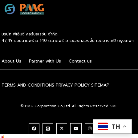
นักวิจัยอาวุโส แน่นอนว่านี่เป็นหน่วยงานผู้อยู่เบื้องหลังงานวิจัย
ไทยตั้งแต่ต้นน้ำยันปลายน้ำ กิจกรรมที่นำมาจัดแสดงในบูธ
ครั้งนี้เป็นส่วนหนึ่งของทุนที่ วช. สนับสนุนภายใต้ชุดโครงการ
Innovative House ซึ่งมีเป้าหมายชัดเจน คือการแนะแนวและ
สนับสนุนให้ผู้ประกอบการนำนวัตกรรมที่ต่อยอดมาจากงานวิจัย
บริษัท พีเอ็มจี คอร์ปอเรชั่น จำกัด
ไปพัฒนาต่อจนสามารถขายได้จริงในเชิงพาณิชย์ ไม่ใช่แค่งาน
47,49 ซอยลาดพร้าว 140 ถ.ลาดพร้าว แขวงคลองจั่น เขตบางกะปิ กรุงเทพฯ
วิจัยที่อยู่ในห้องแล็บ โดยสินค้าที่นำมาโชว์ในบูธจึงเป็นผลิตภัณฑ์
ที่ “พร้อมขาย” แล้วจริงๆ บางแบรนด์ขายออนไลน์ บางแบรนด์
ขายเฉพาะหน้าร้าน นอกจากนี้ ยังมีการสาธิตนำผลิตภัณฑ์ไป
About Us
Partner with Us
Contact us
แปรรูปเป็นเมนูอาหาร-เครื่องดื่มให้ผู้ร่วมงานเห็นวิธีใช้งานจริง
โดยนำ ‘น้ำผึ้ง’ ที่ไม่ได้นำมาวางขายแบบเดิม ๆ แต่แปรรูปเป็น
เครื่องดื่มสเลอปี้ให้ผู้ร่วมงานได้ชิมสดๆ หน้าบูธ เพื่อดึงดูดและ
สร้างประสบการณ์ให้คนในงานได้ทดลองสัมผัสสินค้าจริง และหาก
TERMS AND CONDITIONS
PRIVACY POLICY
SITEMAP
ใครสนใจก็สามารถซื้อ หัวเชื้อ กลับไปทำเครื่องดื่มต่อเองที่บ้านได้
เช่นกัน […]
© PMG Corporation Co.,Ltd. All Rights Reserved. SME
TH