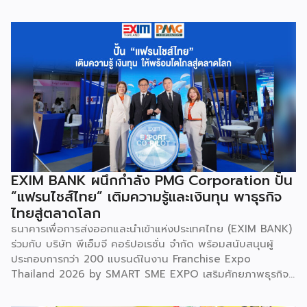
Engineering Workshop) ระหว่างวันที่ 5 – 6 สิงหาคม 2569
โดยมี สถาบันเทคโนโลยีนิวเคลียร์แห่งชาติ (องค์การมหาชน) หรือ
สทน. รับหน้าที่เป็นเจ้าภาพหลัก ณ สำนักงาน สทน. องครักษ์ เพื่อ
มุ่งระดมสมองวิศวกรและนักวิจัยไทยในการยกระดับเครื่องมือ
วิทยาศาสตร์ขั้นสูง และสร้างเสถียรภาพทางเทคโนโลยี
(National Resilience) ให้แก่ประเทศอย่างยั่งยืน ศ.ดร.ยศชนัน
วงศ์สวัสดิ์ รัฐมนตรีว่าการกระทรวง อว. ประธานในพิธีเปิดเปิดเผย
ว่า “การประชุมในครั้งนี้เป็นหมุดหมายสำคัญในการหลอมรวมความ
เชี่ยวชาญของ 4 สถาบันใหญ่ เพื่อขับเคลื่อนจากงานวิจัยพื้นฐาน
ไปสู่การสร้างมูลค่าเชิงอุตสาหกรรม โดยมุ่งสร้างเครือข่ายวิศวกร
สมรรถนะสูงที่จะเป็นฐานกำลังในการพัฒนาเทคโนโลยีเชิง
ยุทธศาสตร์ (Strategic Technologies) รองรับอุตสาหกรรม
EXIM BANK ผนึกกำลัง PMG Corporation ปั้น
แห่งอนาคต และพาประเทศก้าวทะยานสู่เวทีโลกได้อย่างภาคภูมิ”
“แฟรนไชส์ไทย” เติมความรู้และเงินทุน พาธุรกิจ
ไฮไลต์สำคัญของการจัดงานในครั้งนี้ […]
ไทยสู่ตลาดโลก
ธนาคารเพื่อการส่งออกและนำเข้าแห่งประเทศไทย (EXIM BANK)
ร่วมกับ บริษัท พีเอ็มจี คอร์ปอเรชั่น จำกัด พร้อมสนับสนุนผู้
ประกอบการกว่า 200 แบรนด์ในงาน Franchise Expo
Thailand 2026 by SMART SME EXPO เสริมศักยภาพธุรกิจ
แฟรนไชส์ไทยด้วย “ความรู้” และ “เงินทุน” ทั้งด้านการ
บริหารธุรกิจ การวางแผนการเงิน และการบริหารความเสี่ยง