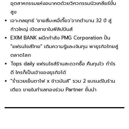
อุตสาหกรรมแห่งอนาคตด้วยวิศวกรรมนิวเคลียร์ขั้น
สูง
เจาะกลยุทธ์ ‘ชายสี่บะหมี่เกี๊ยว’จากตำนาน 32 ปี สู่
ก้าวใหญ่ เปิดสาขาในฟิลิปปินส์
EXIM BANK ผนึกกำลัง PMG Corporation ปั้น
“แฟรนไชส์ไทย” เติมความรู้และเงินทุน พาธุรกิจไทยสู่
ตลาดโลก
Tops daily แฟรนไชส์ร้านสะดวกซื้อ คืนทุนไว กำไร
ดี ใครก็เป็นเจ้าของธุรกิจได้
“ร่ำรวยเย็นตาโฟ x ข้าวมันส์” รวม 2 แบรนด์ในร้าน
เดียว ขายในทำเลทองร่วม Partner ชั้นนำ