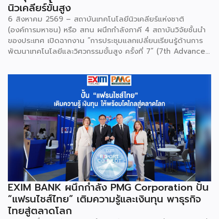
นิวเคลียร์ขั้นสูง
6 สิงหาคม 2569 – สถาบันเทคโนโลยีนิวเคลียร์แห่งชาติ
(องค์การมหาชน) หรือ สทน ผนึกกำลังภาคี 4 สถาบันวิจัยชั้นนำ
ของประเทศ เปิดฉากงาน “การประชุมแลกเปลี่ยนเรียนรู้ด้านการ
พัฒนาเทคโนโลยีและวิศวกรรมขั้นสูง ครั้งที่ 7” (7th Advanced
Engineering Workshop) ระหว่างวันที่ 5 – 6 สิงหาคม 2569
โดยมี สถาบันเทคโนโลยีนิวเคลียร์แห่งชาติ (องค์การมหาชน) หรือ
สทน. รับหน้าที่เป็นเจ้าภาพหลัก ณ สำนักงาน สทน. องครักษ์ เพื่อ
มุ่งระดมสมองวิศวกรและนักวิจัยไทยในการยกระดับเครื่องมือ
วิทยาศาสตร์ขั้นสูง และสร้างเสถียรภาพทางเทคโนโลยี
(National Resilience) ให้แก่ประเทศอย่างยั่งยืน ศ.ดร.ยศชนัน
วงศ์สวัสดิ์ รัฐมนตรีว่าการกระทรวง อว. ประธานในพิธีเปิดเปิดเผย
ว่า “การประชุมในครั้งนี้เป็นหมุดหมายสำคัญในการหลอมรวมความ
เชี่ยวชาญของ 4 สถาบันใหญ่ เพื่อขับเคลื่อนจากงานวิจัยพื้นฐาน
ไปสู่การสร้างมูลค่าเชิงอุตสาหกรรม โดยมุ่งสร้างเครือข่ายวิศวกร
สมรรถนะสูงที่จะเป็นฐานกำลังในการพัฒนาเทคโนโลยีเชิง
ยุทธศาสตร์ (Strategic Technologies) รองรับอุตสาหกรรม
EXIM BANK ผนึกกำลัง PMG Corporation ปั้น
แห่งอนาคต และพาประเทศก้าวทะยานสู่เวทีโลกได้อย่างภาคภูมิ”
“แฟรนไชส์ไทย” เติมความรู้และเงินทุน พาธุรกิจ
ไฮไลต์สำคัญของการจัดงานในครั้งนี้ […]
ไทยสู่ตลาดโลก