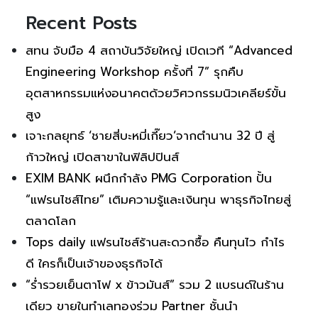
Recent Posts
สทน จับมือ 4 สถาบันวิจัยใหญ่ เปิดเวที “Advanced
Engineering Workshop ครั้งที่ 7” รุกคืบ
อุตสาหกรรมแห่งอนาคตด้วยวิศวกรรมนิวเคลียร์ขั้น
สูง
เจาะกลยุทธ์ ‘ชายสี่บะหมี่เกี๊ยว’จากตำนาน 32 ปี สู่
ก้าวใหญ่ เปิดสาขาในฟิลิปปินส์
EXIM BANK ผนึกกำลัง PMG Corporation ปั้น
“แฟรนไชส์ไทย” เติมความรู้และเงินทุน พาธุรกิจไทยสู่
ตลาดโลก
Tops daily แฟรนไชส์ร้านสะดวกซื้อ คืนทุนไว กำไร
ดี ใครก็เป็นเจ้าของธุรกิจได้
“ร่ำรวยเย็นตาโฟ x ข้าวมันส์” รวม 2 แบรนด์ในร้าน
เดียว ขายในทำเลทองร่วม Partner ชั้นนำ