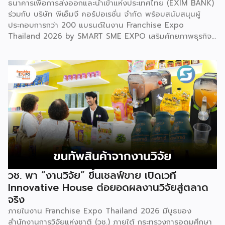
ธนาคารเพื่อการส่งออกและนำเข้าแห่งประเทศไทย (EXIM BANK)
ร่วมกับ บริษัท พีเอ็มจี คอร์ปอเรชั่น จำกัด พร้อมสนับสนุนผู้
ประกอบการกว่า 200 แบรนด์ในงาน Franchise Expo
Thailand 2026 by SMART SME EXPO เสริมศักยภาพธุรกิจ
แฟรนไชส์ไทยด้วย “ความรู้” และ “เงินทุน” ทั้งด้านการ
บริหารธุรกิจ การวางแผนการเงิน และการบริหารความเสี่ยง
เตรียมความพร้อมสำหรับการขยายตลาดสู่ต่างประเทศ โดยการ
จัดงานครั้งนี้คาดว่าจะสร้างมูลค่าทางเศรษฐกิจราว 220 ล้านบาท
แฟรนไชส์ไม่ใช่เพียงโมเดลธุรกิจ แต่คือ โอกาสในการต่อยอด
แบรนด์ไทยให้ก้าวสู่ตลาดใหม่ EXIM BANK จึงผนึกกำลัง
พันธมิตร สนับสนุนผู้ประกอบการไทยให้พร้อม ขยายธุรกิจ สร้าง
แบรนด์ และเปิดตลาดต่างประเทศ EXIM BANK พร้อมร่วมเดิน
ทางสู่การเปิดตลาดใหม่ เพื่อพา “แฟรนไชส์ไทย” เติบโตไกลใน
ตลาดโลก ด้วยบทบาท Export Co-pilot ที่พร้อมเคียงข้าง
ธุรกิจไทยในทุกเส้นทาง
วช. พา “งานวิจัย” ขึ้นเชลฟ์ขาย เปิดเวที
Innovative House ต่อยอดผลงานวิจัยสู่ตลาด
จริง
ภายในงาน Franchise Expo Thailand 2026 มีบูธของ
สำนักงานการวิจัยแห่งชาติ (วช.) ภายใต้ กระทรวงการอุดมศึกษา