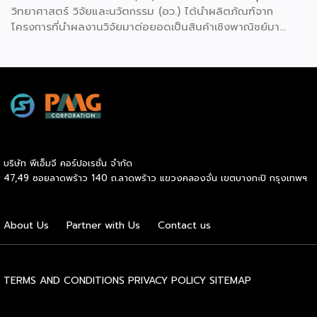
วิทยาศาสตร์ วิจัยและนวัตกรรม (อว.) ได้นำผลิตภัณฑ์จาก
โครงการที่นำผลงานวิจัยมาต่อยอดเป็นสินค้าเชิงพาณิชย์มา
แสดง พร้อมจัดจำหน่ายให้กับผู้ที่สนใจได้เลือกซื้อ สำหรับ วช.
มีภารกิจหลัก คือการให้ทุนวิจัย ดูแลเรื่องการวิจัยในภาพรวม รวม
ถึงการให้รางวัล และสนับสนุนนักวิจัย ตั้งแต่ระดับเยาวชนไปจนถึง
นักวิจัยอาวุโส แน่นอนว่านี่เป็นหน่วยงานผู้อยู่เบื้องหลังงานวิจัย
ไทยตั้งแต่ต้นน้ำยันปลายน้ำ กิจกรรมที่นำมาจัดแสดงในบูธ
ครั้งนี้เป็นส่วนหนึ่งของทุนที่ วช. สนับสนุนภายใต้ชุดโครงการ
Innovative House ซึ่งมีเป้าหมายชัดเจน คือการแนะแนวและ
สนับสนุนให้ผู้ประกอบการนำนวัตกรรมที่ต่อยอดมาจากงานวิจัย
บริษัท พีเอ็มจี คอร์ปอเรชั่น จำกัด
ไปพัฒนาต่อจนสามารถขายได้จริงในเชิงพาณิชย์ ไม่ใช่แค่งาน
47,49 ซอยลาดพร้าว 140 ถ.ลาดพร้าว แขวงคลองจั่น เขตบางกะปิ กรุงเทพฯ
วิจัยที่อยู่ในห้องแล็บ โดยสินค้าที่นำมาโชว์ในบูธจึงเป็นผลิตภัณฑ์
ที่ “พร้อมขาย” แล้วจริงๆ บางแบรนด์ขายออนไลน์ บางแบรนด์
ขายเฉพาะหน้าร้าน นอกจากนี้ ยังมีการสาธิตนำผลิตภัณฑ์ไป
About Us
Partner with Us
Contact us
แปรรูปเป็นเมนูอาหาร-เครื่องดื่มให้ผู้ร่วมงานเห็นวิธีใช้งานจริง
โดยนำ ‘น้ำผึ้ง’ ที่ไม่ได้นำมาวางขายแบบเดิม ๆ แต่แปรรูปเป็น
เครื่องดื่มสเลอปี้ให้ผู้ร่วมงานได้ชิมสดๆ หน้าบูธ เพื่อดึงดูดและ
สร้างประสบการณ์ให้คนในงานได้ทดลองสัมผัสสินค้าจริง และหาก
TERMS AND CONDITIONS
PRIVACY POLICY
SITEMAP
ใครสนใจก็สามารถซื้อ หัวเชื้อ กลับไปทำเครื่องดื่มต่อเองที่บ้านได้
เช่นกัน […]