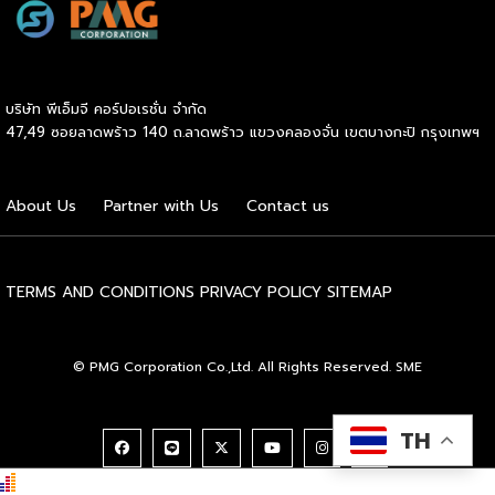
DAAT ชี้ว่าผู้เชี่ยวชาญแนะนำให้ธุรกิจจัดสรรงบประมาณราว 30%
และร่วมแก้ปัญหาต่างๆ ทำให้ผู้ลงทุนมั่นใจได้ว่าจะไม่ได้เดินอยู่บน
ไว้สำหรับการสร้างแบรนด์ (Brand Building) ในระยะยาว แทนที่
เส้นทางธุรกิจเพียงลำพัง เหตุผลประการที่สี่คือ โอกาสเติบโต
จะทุ่มทุกบาททุกสตางค์ไปกับแคมเปญเน้นยอดขายระยะสั้นเพียง
และระยะเวลาคืนทุนที่รวดเร็ว เนื่องจากเจ้าของแบรนด์จะช่วยดูแล
อย่างเดียว เพราะในภาวะเศรษฐกิจที่ไม่แน่นอน แบรนด์ที่อยู่ใน
ให้คำปรึกษาด้านการบริหารการเงิน การประมาณการรายรับ-ราย
บริษัท พีเอ็มจี คอร์ปอเรชั่น จำกัด
Top of Mind ของผู้บริโภคจะเป็นฝ่ายได้เปรียบเมื่อสถานการณ์
จ่าย ตลอดจนการจัดการสต๊อกสินค้าอย่างเป็นระบบ ช่วยให้ระบบ
47,49 ซอยลาดพร้าว 140 ถ.ลาดพร้าว แขวงคลองจั่น เขตบางกะปิ กรุงเทพฯ
กลับมาคึกคักอีกครั้ง นี่คือจุดที่เครื่องมือการตลาดเข้ามามี
การเงินของร้านมีสภาพคล่องที่ดี เพิ่มโอกาสในการคืนทุนได้เร็ว
บทบาท มันคือ “ตัวช่วยขยายผล” ของกลยุทธ์ที่ธุรกิจวางไว้ ไม่ว่า
ขึ้น และเปิดโอกาสให้ผู้ประกอบการสามารถขยายสาขาเพื่อเติบโต
จะเป็นการเก็บข้อมูลลูกค้า การวัดผล ROI หรือการทำ Ad
ในแวดวงธุรกิจต่อไปได้ไม่ยาก และเหตุผลประการสุดท้ายคือ
About Us
Partner with Us
Contact us
Optimization ด้วย AI แต่ต้องย้ำว่าเครื่องมือทำหน้าที่ “รับใช้
การเข้าถึงแหล่งเงินทุนได้ง่ายกว่าธุรกิจทั่วไป สถาบันการเงินส่วน
กลยุทธ์” […]
ใหญ่ให้ความไว้วางใจและอนุมัติสินเชื่อแก่ผู้ขอซื้อแฟรนไชส์ที่เป็น
แบรนด์มาตรฐานมีชื่อเสียง […]
TERMS AND CONDITIONS
PRIVACY POLICY
SITEMAP
© PMG Corporation Co.,Ltd. All Rights Reserved. SME
TH