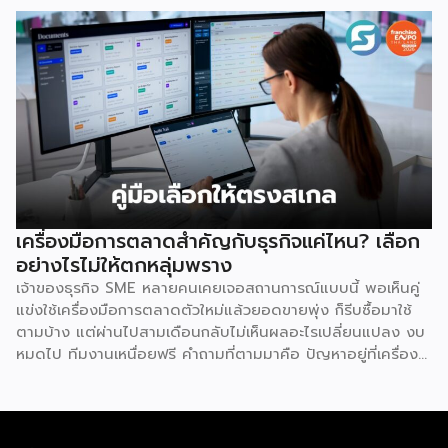
การลงทุนที่น่าสนใจและช่วยลดอุปสรรคสำหรับผู้เริ่มต้นได้อย่างมี
ประสิทธิภาพ เหตุผลประการแรกคือ การมีโมเดลธุรกิจที่ชัดเจน
และพร้อมนำไปใช้ทันที ซึ่งถือเป็นการลดความเสี่ยงด้านการลงทุน
ได้อย่างดีที่สุด เนื่องจากผู้ลงทุนไม่จำเป็นต้องเสียเวลาลองผิด
ลองถูกเอง ระบบแฟรนไชส์ถูกออกแบบและผ่านการพิสูจน์ความ
สำเร็จมาแล้วโดยเจ้าของแบรนด์ ซึ่งมีการจัดเตรียมอุปกรณ์
โครงสร้างร้านตามมาตรฐาน พร้อมคู่มือการปฏิบัติงานที่ชัดเจน
อีกทั้งยังมีทีมงานคอยช่วยสอนงานทั้งภาคทฤษฎีและปฏิบัติก่อน
เปิดร้านจริง ทำให้ผู้ซื้อแฟรนไชส์สามารถควบคุมคุณภาพของ
สินค้าและบริการให้เป็นไปตามมาตรฐานได้อย่างง่ายดาย เหตุผล
ประการต่อมาคือ แบรนด์มีชื่อเสียงและมีฐานลูกค้าที่แข็งแกร่งอยู่
เครื่องมือการตลาดสำคัญกับธุรกิจแค่ไหน? เลือก
แล้ว การซื้อแฟรนไชส์ทำให้ผู้ลงทุนได้ครอบครองแบรนด์ที่เป็นที่
อย่างไรไม่ให้ตกหลุ่มพราง
รู้จักในตลาด ส่งผลให้มีกลุ่มลูกค้าพร้อมอุดหนุนตั้งแต่วันแรกที่
เจ้าของธุรกิจ SME หลายคนเคยเจอสถานการณ์แบบนี้ พอเห็นคู่
เปิดทำการ นอกจากนี้ เจ้าของแบรนด์ยังทำการตลาด
แข่งใช้เครื่องมือการตลาดตัวใหม่แล้วยอดขายพุ่ง ก็รีบซื้อมาใช้
ประชาสัมพันธ์ และสร้างการรับรู้แบรนด์อย่างต่อเนื่อง ซึ่งช่วยให้
ตามบ้าง แต่ผ่านไปสามเดือนกลับไม่เห็นผลอะไรเปลี่ยนแปลง งบ
ผู้ลงทุนประหยัดงบประมาณด้านการตลาดและสร้างความเชื่อมั่น
หมดไป ทีมงานเหนื่อยฟรี คำถามที่ตามมาคือ ปัญหาอยู่ที่เครื่อง
ให้กับผู้บริโภคได้อย่างรวดเร็ว ประการที่สามคือ การมีที่ปรึกษา
มือ หรืออยู่ที่วิธีใช้กันแน่ คำตอบคือ “ทั้งสองอย่าง” และนี่คือ
คอยดูแลตลอดการทำธุรกิจ สำหรับผู้ที่ไม่เคยทำธุรกิจมาก่อน
สิ่งที่ SME ไทยควรทำความเข้าใจให้ชัดก่อนควักเงินซื้อเครื่องมือ
ความกังวลในการแก้ปัญหาบริหารจัดการมักเป็นเรื่องใหญ่ แต่ใน
ตัวต่อไป ภาพรวมตลาดโฆษณาดิจิทัลไทยกำลังเปลี่ยนเร็ว
ระบบแฟรนไชส์ เจ้าของแบรนด์จะทำหน้าที่เป็นพี่เลี้ยงและที่ปรึกษา
รายงาน Thailand Digital Advertising ของ KANTAR และ
ทางธุรกิจอย่างใกล้ชิดตลอดระยะเวลาสัญญา คอยให้คำแนะนำ