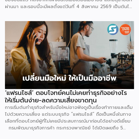
ผ่านมา และรอบนี้จะมีผลตั้งแต่วันที่ 4 สิงหาคม 2569 เป็นต้นไป
สำหรับการปรับค่าธรรมเนียมการขาย จะแบ่งตามประเภทร้าน
เช่น ร้านที่เป็นแบรนด์ขนาดใหญ่ จะมีเรตสูงสุด 19.26% ในหมวด
แฟชั่น และ FMCG, ร้าน Non-Mall ทั่วไป สูงสุด 17.12% เป็นต้น
โดยตัวเลขเหล่านี้รวม VAT 7% แล้ว และยังไม่นับค่าธรรมเนียม
อื่นที่เก็บซ้อนอยู่ เช่น ค่าธรรมเนียมการชำระเงิน (เริ่มต้น 3.21%)
และค่าธรรมเนียมโครงสร้างพื้นฐาน 1.07 บาทต่อออร์เดอร์
(สำหรับร้านที่มียอดขายเกิน 100 ออร์เดอร์ต่อเดือน) ลอง
คำนวณดู หากเป็นร้าน Non-Mall ขายเสื้อยืดตัวละ 100 บาท ค่า
ส่ง 25 บาท เมื่อหักค่าธรรมเนียมการขาย […]
‘แฟรนไชส์’ ตอบโจทย์คนไม่เคยทำธุรกิจอย่างไร
ให้เริ่มต้นง่าย-ลดความเสี่ยงขาดทุน
การเริ่มต้นทำธุรกิจสำหรับมือใหม่อาจฟังดูเป็นเรื่องท้าทายและเต็ม
ไปด้วยความเสี่ยง แต่ระบบธุรกิจ “แฟรนไชส์” ถือเป็นหนึ่งในทาง
เลือกที่ตอบโจทย์ผู้ที่ไม่เคยมีประสบการณ์มาก่อนได้อย่างดีเยี่ยม
กรมพัฒนาธุรกิจการค้า กระทรวงพาณิชย์ ได้เปิดเผยถึง 5
เหตุผลสำคัญที่ชี้ให้เห็นว่า ทำไมระบบแฟรนไชส์จึงเป็นทางเลือก