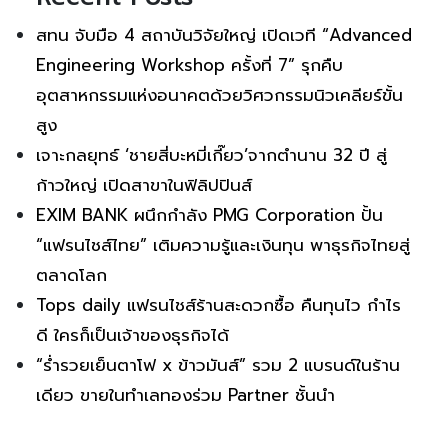
สทน จับมือ 4 สถาบันวิจัยใหญ่ เปิดเวที “Advanced
Engineering Workshop ครั้งที่ 7” รุกคืบ
อุตสาหกรรมแห่งอนาคตด้วยวิศวกรรมนิวเคลียร์ขั้น
สูง
เจาะกลยุทธ์ ‘ชายสี่บะหมี่เกี๊ยว’จากตำนาน 32 ปี สู่
ก้าวใหญ่ เปิดสาขาในฟิลิปปินส์
EXIM BANK ผนึกกำลัง PMG Corporation ปั้น
“แฟรนไชส์ไทย” เติมความรู้และเงินทุน พาธุรกิจไทยสู่
ตลาดโลก
Tops daily แฟรนไชส์ร้านสะดวกซื้อ คืนทุนไว กำไร
ดี ใครก็เป็นเจ้าของธุรกิจได้
“ร่ำรวยเย็นตาโฟ x ข้าวมันส์” รวม 2 แบรนด์ในร้าน
เดียว ขายในทำเลทองร่วม Partner ชั้นนำ