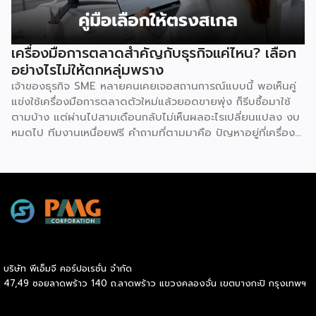
เปิดร้านจริง ทำให้ผู้ซื้อแฟรนไชส์สามารถควบคุมคุณภาพของ
สินค้าและบริการให้เป็นไปตามมาตรฐานได้อย่างง่ายดาย เหตุผล
ประการต่อมาคือ แบรนด์มีชื่อเสียงและมีฐานลูกค้าที่แข็งแกร่งอยู่
เครื่องมือการตลาดสำคัญกับธุรกิจแค่ไหน? เลือก
แล้ว การซื้อแฟรนไชส์ทำให้ผู้ลงทุนได้ครอบครองแบรนด์ที่เป็นที่
อย่างไรไม่ให้ตกหลุ่มพราง
รู้จักในตลาด ส่งผลให้มีกลุ่มลูกค้าพร้อมอุดหนุนตั้งแต่วันแรกที่
เจ้าของธุรกิจ SME หลายคนเคยเจอสถานการณ์แบบนี้ พอเห็นคู่
เปิดทำการ นอกจากนี้ เจ้าของแบรนด์ยังทำการตลาด
แข่งใช้เครื่องมือการตลาดตัวใหม่แล้วยอดขายพุ่ง ก็รีบซื้อมาใช้
ประชาสัมพันธ์ และสร้างการรับรู้แบรนด์อย่างต่อเนื่อง ซึ่งช่วยให้
ตามบ้าง แต่ผ่านไปสามเดือนกลับไม่เห็นผลอะไรเปลี่ยนแปลง งบ
ผู้ลงทุนประหยัดงบประมาณด้านการตลาดและสร้างความเชื่อมั่น
หมดไป ทีมงานเหนื่อยฟรี คำถามที่ตามมาคือ ปัญหาอยู่ที่เครื่อง
ให้กับผู้บริโภคได้อย่างรวดเร็ว ประการที่สามคือ การมีที่ปรึกษา
มือ หรืออยู่ที่วิธีใช้กันแน่ คำตอบคือ “ทั้งสองอย่าง” และนี่คือ
คอยดูแลตลอดการทำธุรกิจ สำหรับผู้ที่ไม่เคยทำธุรกิจมาก่อน
สิ่งที่ SME ไทยควรทำความเข้าใจให้ชัดก่อนควักเงินซื้อเครื่องมือ
ความกังวลในการแก้ปัญหาบริหารจัดการมักเป็นเรื่องใหญ่ แต่ใน
ตัวต่อไป ภาพรวมตลาดโฆษณาดิจิทัลไทยกำลังเปลี่ยนเร็ว
ระบบแฟรนไชส์ เจ้าของแบรนด์จะทำหน้าที่เป็นพี่เลี้ยงและที่ปรึกษา
รายงาน Thailand Digital Advertising ของ KANTAR และ
ทางธุรกิจอย่างใกล้ชิดตลอดระยะเวลาสัญญา คอยให้คำแนะนำ
DAAT ชี้ว่าผู้เชี่ยวชาญแนะนำให้ธุรกิจจัดสรรงบประมาณราว 30%
และร่วมแก้ปัญหาต่างๆ ทำให้ผู้ลงทุนมั่นใจได้ว่าจะไม่ได้เดินอยู่บน
ไว้สำหรับการสร้างแบรนด์ (Brand Building) ในระยะยาว แทนที่
เส้นทางธุรกิจเพียงลำพัง เหตุผลประการที่สี่คือ โอกาสเติบโต
จะทุ่มทุกบาททุกสตางค์ไปกับแคมเปญเน้นยอดขายระยะสั้นเพียง
และระยะเวลาคืนทุนที่รวดเร็ว เนื่องจากเจ้าของแบรนด์จะช่วยดูแล
อย่างเดียว เพราะในภาวะเศรษฐกิจที่ไม่แน่นอน แบรนด์ที่อยู่ใน
ให้คำปรึกษาด้านการบริหารการเงิน การประมาณการรายรับ-ราย
บริษัท พีเอ็มจี คอร์ปอเรชั่น จำกัด
Top of Mind ของผู้บริโภคจะเป็นฝ่ายได้เปรียบเมื่อสถานการณ์
จ่าย ตลอดจนการจัดการสต๊อกสินค้าอย่างเป็นระบบ ช่วยให้ระบบ
47,49 ซอยลาดพร้าว 140 ถ.ลาดพร้าว แขวงคลองจั่น เขตบางกะปิ กรุงเทพฯ
กลับมาคึกคักอีกครั้ง นี่คือจุดที่เครื่องมือการตลาดเข้ามามี
การเงินของร้านมีสภาพคล่องที่ดี เพิ่มโอกาสในการคืนทุนได้เร็ว
บทบาท มันคือ “ตัวช่วยขยายผล” ของกลยุทธ์ที่ธุรกิจวางไว้ ไม่ว่า
ขึ้น และเปิดโอกาสให้ผู้ประกอบการสามารถขยายสาขาเพื่อเติบโต