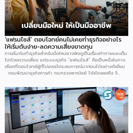
(สำหรับร้านที่มียอดขายเกิน 100 ออร์เดอร์ต่อเดือน) ลอง
คำนวณดู หากเป็นร้าน Non-Mall ขายเสื้อยืดตัวละ 100 บาท ค่า
ส่ง 25 บาท เมื่อหักค่าธรรมเนียมการขาย […]
‘แฟรนไชส์’ ตอบโจทย์คนไม่เคยทำธุรกิจอย่างไร
ให้เริ่มต้นง่าย-ลดความเสี่ยงขาดทุน
การเริ่มต้นทำธุรกิจสำหรับมือใหม่อาจฟังดูเป็นเรื่องท้าทายและเต็ม
ไปด้วยความเสี่ยง แต่ระบบธุรกิจ “แฟรนไชส์” ถือเป็นหนึ่งในทาง
เลือกที่ตอบโจทย์ผู้ที่ไม่เคยมีประสบการณ์มาก่อนได้อย่างดีเยี่ยม
กรมพัฒนาธุรกิจการค้า กระทรวงพาณิชย์ ได้เปิดเผยถึง 5
เหตุผลสำคัญที่ชี้ให้เห็นว่า ทำไมระบบแฟรนไชส์จึงเป็นทางเลือก
การลงทุนที่น่าสนใจและช่วยลดอุปสรรคสำหรับผู้เริ่มต้นได้อย่างมี
ประสิทธิภาพ เหตุผลประการแรกคือ การมีโมเดลธุรกิจที่ชัดเจน
และพร้อมนำไปใช้ทันที ซึ่งถือเป็นการลดความเสี่ยงด้านการลงทุน
ได้อย่างดีที่สุด เนื่องจากผู้ลงทุนไม่จำเป็นต้องเสียเวลาลองผิด
ลองถูกเอง ระบบแฟรนไชส์ถูกออกแบบและผ่านการพิสูจน์ความ
สำเร็จมาแล้วโดยเจ้าของแบรนด์ ซึ่งมีการจัดเตรียมอุปกรณ์
โครงสร้างร้านตามมาตรฐาน พร้อมคู่มือการปฏิบัติงานที่ชัดเจน
อีกทั้งยังมีทีมงานคอยช่วยสอนงานทั้งภาคทฤษฎีและปฏิบัติก่อน