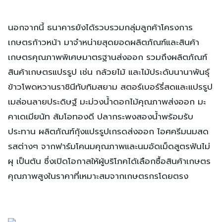
นอกจากนี้ ธนาคารยังได้รวบรวมกลุ่มลูกค้าโครงการ
เกษตรก้าวหน้า มาจำหน่ายสุดยอดผลิตภัณฑ์และสินค้า
เกษตรคุณภาพพิเศษมาตรฐานส่งออก รวมถึงผลิตภัณฑ์
สินค้าเกษตรแปรรูป เช่น กล้วยไม้ และไม้ประดับนานาพันธุ์
ข้าวโพดหวานราชินีทับทิมสยาม สตอร์เบอร์รี่สดและแปรรูป
เมล่อนลายประดิษฐ์ มะม่วงน้ำดอกไม้คุณภาพส่งออก มะ
คาเดเมียนัท ส้มโอทองดี ปลากระพงสองน้ำพร้อมรับ
ประทาน ผลิตภัณฑ์กุ้งแปรรูปเกรดส่งออก ไอศครีมนมสด
รสต่างๆ จากฟาร์มโคนมคุณภาพและนมอัดเม็ดสูตรฟันไม่
ผุ เป็นต้น ซึ่งเปิดโอกาสให้ผู้บริโภคได้เลือกซื้อสินค้าเกษตร
คุณภาพสูงในราคาที่เหมาะสมจากเกษตรกรโดยตรง