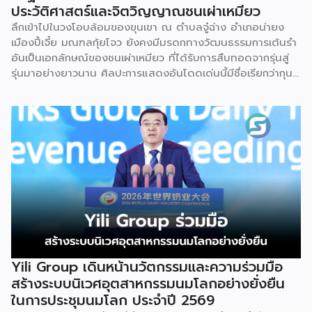
ประวัติศาสตร์และจิตวิญญาณชนเผ่าเหมียว
ลึกเข้าไปในวงโอบล้อมของขุนเขา ณ ตำบลจู๋ฉ่าง อำเภอน่ายง
เมืองปี้เจี๋ย มณฑลกุ้ยโจว ยังคงมีมรดกทางวัฒนธรรมการเต้นรำ
อันเป็นเอกลักษณ์ของชนเผ่าเหมียว ที่ได้รับการสืบทอดจากรุ่นสู่
รุ่นมาอย่างยาวนาน ศิลปะการแสดงอันโดดเด่นนี้มีชื่อเรียกว่ากุน
ซานจู (Gunshanzhu) หรือเจ้าของฉายา “ไข่มุกแห่งที่ราบสูงกุ้ย
โจว” ซึ่งทรงคุณค่าเป็นยิ่งกว่าการแสดง เพราะทำหน้าที่จดบันทึก
ประวัติศาสตร์การอพยพย้ายถิ่นฐาน สะท้อนภูมิปัญญาทาง
วัฒนธรรมอันรุ่มรวย และตอกย้ำจิตวิญญาณอันแข็งแกร่งของ
ชนเผ่าเหมียวไว้ได้อย่างงดงาม ตำนานเล่าว่า ยามอพยพย้าย
ถิ่นฐานในอดีตกาล เส้นทางของชาวเหมียวต้องเผชิญกับเทือกเขา
สูงชันและพงหนามรกร้าง เพื่อเปิดทางให้เพื่อนพ้องเดินทางผ่าน
พงไพร เหล่าผู้กล้าหาญจึงใช้ร่างกายของตนกลิ้งทับพงหนาม
อย่างไม่เกรงกลัวเพื่อถางทางให้คนในเผ่า ด้วยเหตุนี้ คนรุ่นหลังจึง
ได้จำลองท่วงท่าการกลิ้งตัวดังกล่าวมาต่อยอดและรังสรรค์เป็น
ระบำลู่เซิงอันเป็นเอกลักษณ์ เพื่อรำลึกถึงความกล้าหาญและหยาด
เหงื่อแรงกายของบรรพบุรุษ โดยทุกท่วงท่าการกลิ้งตัวคือการ
Yili Group เดินหน้านวัตกรรมและความร่วมมือ
คารวะต่อบรรพชน และทุกการกระโดดสะท้อนถึงจิตวิญญาณอัน
สร้างระบบนิเวศอุตสาหกรรมนมโลกอย่างยั่งยืน
แรงกล้าของชนเผ่าเหมียว กุนซานจูถือเป็นหนึ่งในศิลปะการ
ในการประชุมนมโลก ประจำปี 2569
เต้นรำที่ปราบเซียนและท้าทายที่สุดของชนเผ่าเหมียว ผู้แสดงจะ