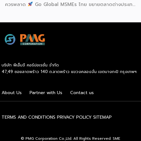
ควรพลาด
Go Global MSMEs ไทย ขยายตลาดต่างประเทศ
อย่างมั่นใจ
Green & ESG ปรับธุรกิจให้พร้อมรับกติกาการ
ค้าใหม่ สร้างความได้เปรียบในการแข่งขัน Cross Border E-
Commerce เปิดตลาดจีน ติดอาวุธ SMEs ไทย สู่ผู้บริโภค
ออนไลน์ ครบทั้งความรู้ เทรนด์ และโอกาสใหม่สำหรับเจ้าของ
ธุรกิจ ผู้ประกอบการ และผู้ที่กำลังวางแผนขยายตลาด
7
สิงหาคม 2569 | 10.00 – 12.15 น.
Franchise […]
บริษัท พีเอ็มจี คอร์ปอเรชั่น จำกัด
47,49 ซอยลาดพร้าว 140 ถ.ลาดพร้าว แขวงคลองจั่น เขตบางกะปิ กรุงเทพฯ
About Us
Partner with Us
Contact us
TERMS AND CONDITIONS
PRIVACY POLICY
SITEMAP
© PMG Corporation Co.,Ltd. All Rights Reserved. SME