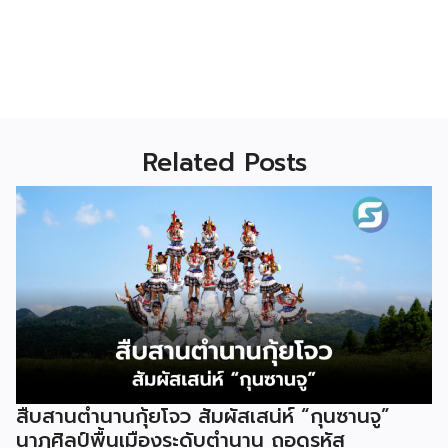
Related Posts
สืบสานตำนานกุ้ยโจว สัมผัสเสน่ห์ “กุนซานจู”
นาฏศิลป์พื้นเมืองระดับตำนาน ถอดรหัส