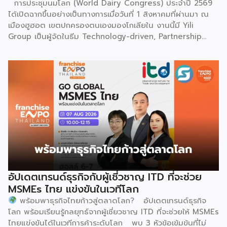
การประชุมนมโลก (World Dairy Congress) ประจำปี 2569
สวมเสื้อนอกสีขาวปักลายอันประณีต และสวมหมวกขนไก่ฟ้า
ได้เปิดฉากขึ้นอย่างเป็นทางการเมื่อวันที่ 1 สิงหาคมที่ผ่านมา ณ
พร้อมบรรเลงลู่เซิงแบบ 6 ท่อ จุดที่ท้าทายที่สุดคือเสียงเพลงจะ
เมืองฮูฮอต เขตปกครองตนเองมองโกเลียใน งานนี้มี Yili
ต้องพลิ้วไหวอย่างต่อเนื่อง นักเต้นจึงต้องเป่าลู่เซิงอย่าง
Group เป็นผู้จัดในธีม Technology-driven, Partnership
สม่ำเสมอโดยไม่สะดุด แม้ในยามที่ต้องโลดโผนด้วยท่วงท่าที่ยาก
Oriented, Co-building a Sustainable Global Dairy
และซับซ้อนก็ตาม ในระหว่างการแสดง นักเต้นจะกลิ้งและหมุนตัว
Ecosystem (ขับเคลื่อนด้วยเทคโนโลยี มุ่งกระชับความร่วมมือ
ผ่านชามใส่น้ำที่วางเรียงเอาไว้ โดยต้องทรงตัวด้วยความแม่นยำ
สร้างระบบนิเวศอุตสาหกรรมนมโลกอย่างยั่งยืน) ถือเป็นเวทีระดับ
อย่างน่าอัศจรรย์ พร้อมรังสรรค์ลีลาท่ารำอันตื่นตาตื่นใจ ไม่ว่าจะ
โลกที่รวบรวมผู้นำจากสมาคมการค้านานาชาติ นักวิชาการ และผู้
เป็นท่านางแอ่นบิน พีระมิดมนุษย์ หรือท่ามังกรพลิกกาย การ
บริหารระดับสูงตลอดห่วงโซ่คุณค่าของอุตสาหกรรมนมทั่วโลก
ผสานท่วงทำนอง การเคลื่อนไหว ลมหายใจ และพละกำลังเข้าด้วย
ฮูฮอตขึ้นแท่นเมืองหลวงแห่งอุตสาหกรรมนมโลกอย่างเป็น
กันอย่างสมบูรณ์แบบนี้เอง ที่หล่อหลอมให้เกิดเป็นสุนทรียศาสตร์
ทางการ ในพิธีเปิดการประชุม สหพันธ์วิทยาศาสตร์และ
อันเป็นเอกลักษณ์ของศิลปะโบราณชนิดนี้ นับตั้งแต่คริสต์
เทคโนโลยีการอาหารนานาชาติ (IUFoST) ได้มอบป้ายประกาศ
ทศวรรษ 1990 เป็นต้นมา กุนซานจูได้รับการยอมรับอย่างกว้าง
เกียรติคุณและรางวัลที่ระลึก เพื่อรับรองให้เมืองฮูฮอตดำรง
ขวางทั้งในและต่างประเทศ […]
ตำแหน่ง World Dairy Capital หรือเมืองหลวงแห่ง
อุตสาหกรรมนมโลก อย่างเป็นทางการ ดร.ภาวิณี ชินะโชติ
ประธานบริหาร IUFoST กล่าวในพิธีเปิดว่า การมอบตำแหน่งดัง
อัปเดตเทรนด์ธุรกิจกับผู้เชี่วชาญ ITD ที่จะช่วย
กล่าวถือเป็นสัญญาณแห่งความสำเร็จที่สะท้อนความมุ่งมั่นทุ่มเท
MSMEs ไทย แข่งขันในเวทีโลก
ของเมืองฮูฮอตในการยกระดับอุตสาหกรรมนม พร้อมกล่าวเสริม
พร้อมพาธุรกิจไทยก้าวสู่ตลาดโลก? อัปเดตเทรนด์ธุรกิจ
ว่า รางวัลอันทรงเกียรตินี้ยังมุ่งหวังให้เป็นแรงขับเคลื่อนแก่
โลก พร้อมเรียนรู้กลยุทธ์จากผู้เชี่ยวชาญ ITD ที่จะช่วยให้ MSMEs
องค์กรระดับแถวหน้าอย่าง Yili Group […]
ไทยแข่งขันได้ในเวทีการค้าระดับโลก พบ 3 หัวข้อเข้มข้นที่ไม่