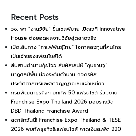
Recent Posts
วช. พา “งานวิจัย” ขึ้นเชลฟ์ขาย เปิดเวที Innovative
House ต่อยอดผลงานวิจัยสู่ตลาดจริง
เปิดเส้นทาง “กาแฟพันธุ์ไทย” โอกาสลงทุนที่คนไทย
เป็นเจ้าของแฟรนไชส์ได้
สืบสานตำนานกุ้ยโจว สัมผัสเสน่ห์ “กุนซานจู”
นาฏศิลป์พื้นเมืองระดับตำนาน ถอดรหัส
ประวัติศาสตร์และจิตวิญญาณชนเผ่าเหมียว
กรมพัฒนาธุรกิจฯ ยกทัพ 50 แฟรนไชส์ ร่วมงาน
Franchise Expo Thailand 2026 มอบรางวัล
DBD Thailand Franchise Award
สตาร์ทวันนี้! Franchise Expo Thailand & TESE
2026 พบทัพธุรกิจ&แฟรนไชส์ คาดเงินสะพัด 220