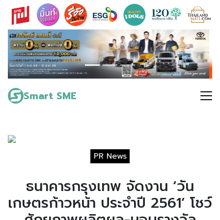
Skip
to
content
Search
for:
Smart SME
PR News
ธนาคารกรุงเทพ จัดงาน ‘วัน
เกษตรก้าวหน้า ประจำปี 2561’ โชว์
ศักยภาพผลิตผล-มอบรางวัล