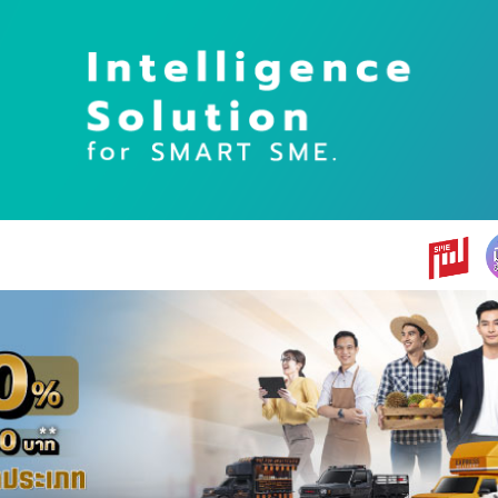
earch
r: