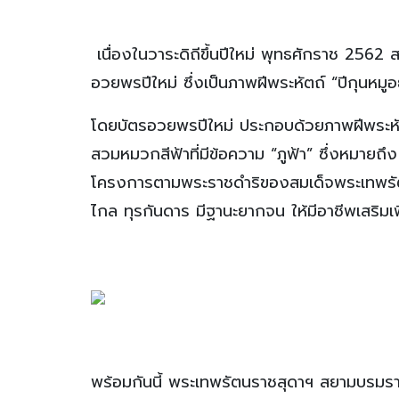
เนื่องในวาระดิถีขึ้นปีใหม่ พุทธศักราช 25
อวยพรปีใหม่ ซึ่งเป็นภาพฝีพระหัตถ์ “ปีกุนหมู
โดยบัตรอวยพรปีใหม่ ประกอบด้วยภาพฝีพระหั
สวมหมวกสีฟ้าที่มีข้อความ “ภูฟ้า” ซึ่งหมายถึ
โครงการตามพระราชดำริของสมเด็จพระเทพรัตนร
ไกล ทุรกันดาร มีฐานะยากจน ให้มีอาชีพเสริมเพ
พร้อมกันนี้ พระเทพรัตนราชสุดาฯ สยามบรมร