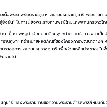
62 สมเด็จพระเทพรัตนราชสุดาฯ สยามบรมราชกุมารี พระราชทา
อยู่ยั่งยืน” ในการนี้ยังพระราชทานพรปีใหม่แก่พสกนิกรชาวไท
ตถ์ เป็นภาพหมูตัวอ้วนกลมสีชมพู หน้าตาสดใส ดวงตาเป็น
ง “ร้านภูฟ้า” ที่จำหน่ายผลิตภัณฑ์ของโครงการพัฒนาต่างๆ ห
าชสุดาฯ สยามบรมราชกุมารี เพื่อช่วยเหลือประชาชนในพื้น
ิ่มรายได้
าชกุมารี ทรงพระราชทานข้อความพระราชดำรัสพรปีใหม่แก่