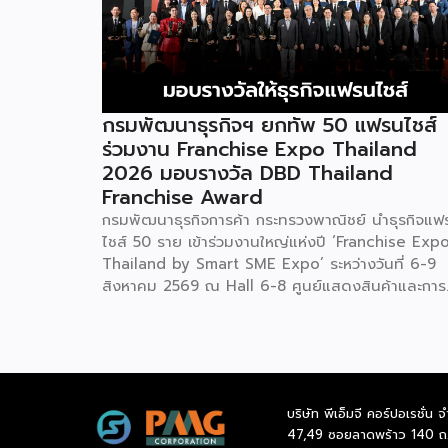
กรมพัฒนาธุรกิจฯ ยกทัพ 50 แฟรนไชส์
ร่วมงาน Franchise Expo Thailand
2026 มอบรางวัล DBD Thailand
Franchise Award
กรมพัฒนาธุรกิจการค้า กระทรวงพาณิชย์ นำธุรกิจแฟ
ไชส์ 50 ราย เข้าร่วมงานใหญ่แห่งปี ‘Franchise Exp
Thailand by Smart SME Expo’ ระหว่างวันที่ 6-9
สิงหาคม 2569 ณ Hall 6-8 ศูนย์แสดงสินค้าและการ
ประชุมอิมแพ็ค เมืองทองธานี พร้อมจัดพิธีมอบรางวัล
DBD Thailand Franchise Award 2026 ให้แก่ผู้ประ
กอบธุรกิจแฟรนไชส์ที่อยู่ในการส่งเสริมสนับสนุนของก
รมฯ นายพูนพงษ์ นัยนาภากรณ์ อธิบดีกรมพัฒนา
ธุรกิจการค้า กระทรวงพาณิชย์ เปิดเผยภายหลังเป็น
บริษัท พีเอ็มจี คอร์ปอเรชั่น จ
ประธานเปิดงาน “งานแฟรนไชส์ เอ็กซ์โป ไทยแลนด์ บ
47,49 ซอยลาดพร้าว 140 ถ
สมาร์ท เอสเอ็มอี เอ็กซ์โป (Franchise Expo Thaila