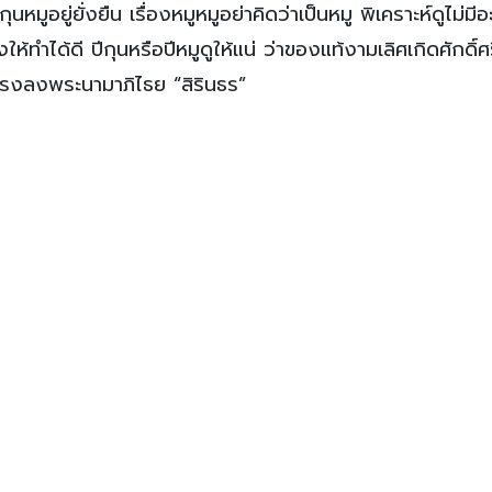
มูอยู่ยั่งยืน เรื่องหมูหมูอย่าคิดว่าเป็นหมู พิเคราะห์ดูไม่มีอ
ำได้ดี ปีกุนหรือปีหมูดูให้แน่ ว่าของแท้งามเลิศเกิดศักดิ์ศ
และทรงลงพระนามาภิไธย “สิรินธร”