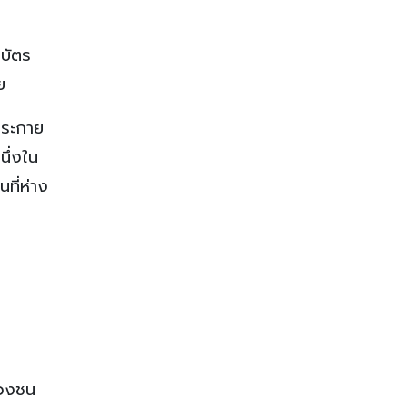
นบัตร
ย
ประกาย
นึ่งใน
ที่ห่าง
ปวงชน