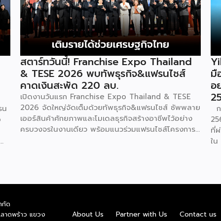
สตาร์ทวันนี้! Franchise Expo Thailand
Yi
& TESE 2026 พบทัพธุรกิจ&แฟรนไชส์
มื
คาดเงินสะพัด 220 ลบ.
อย
2
เปิดงานวันแรก Franchise Expo Thailand & TESE
2026 จัดใหญ่จัดเต็มด้วยทัพธุรกิจ&แฟรนไชส์ ซัพพลาย
รน
กา
เออร์สินค้าศักยภาพและโมเดลธุรกิจสร้างอาชีพไว้อย่าง
o
256
ครบวงจรในงานเดียว พร้อมแนวร่วมแฟรนไชส์โครงการ
ที
“ไทยช่วยไทย แฟรนไชส์สร้างอาชีพ พลัส” ที่รัฐช่วยจ่าย
ใน 
ค่าแฟรนไชส์ 50% มาเสริมทัพในงาน รวมกว่า 250 บูธ
dr
บนพื้นที่ 15,000 ตารางเมตร หวังเป็นทางเลือกสร้าง
Su
รายได้เพิ่มและพยุงเศรษฐกิจไทยให้ฟื้นตัว เสิร์ฟครบจบ
ด้
ในงานด้วยสินเชื่อ และทำเลทองทั่วประเทศ พร้อมเสวนา
อุต
ให้ความรู้โดยผู้ทรงคุณวุฒิคับคั่ง และกิจกรรมเจรจาจับคู่
รว
ำกัด
ธุรกิจทั้งในและต่างประเทศ งานจัดต่อเนื่องระหว่างวันที่
าย
บร
About Us
Partner with Us
Contact us
.ลาดพร้าว แขวง
6-9 สิงหาคมนี้ ที่ฮอลล์ 6-8 อิมแพ็คเมืองทองธานี
nd
ทั