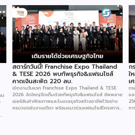
สตาร์ทวันนี้! Franchise Expo Thailand
กร
& TESE 2026 พบทัพธุรกิจ&แฟรนไชส์
ให
คาดเงินสะพัด 220 ลบ.
เศ
เปิดงานวันแรก Franchise Expo Thailand & TESE
กร
2026 จัดใหญ่จัดเต็มด้วยทัพธุรกิจ&แฟรนไชส์ ซัพพลาย
แล
รน
เออร์สินค้าศักยภาพและโมเดลธุรกิจสร้างอาชีพไว้อย่าง
25
o
ครบวงจรในงานเดียว พร้อมแนวร่วมแฟรนไชส์โครงการ
กา
“ไทยช่วยไทย แฟรนไชส์สร้างอาชีพ พลัส” ที่รัฐช่วยจ่าย
29
ค่าแฟรนไชส์ 50% มาเสริมทัพในงาน รวมกว่า 250 บูธ
กา
บนพื้นที่ 15,000 ตารางเมตร หวังเป็นทางเลือกสร้าง
St
รายได้เพิ่มและพยุงเศรษฐกิจไทยให้ฟื้นตัว เสิร์ฟครบจบ
พร