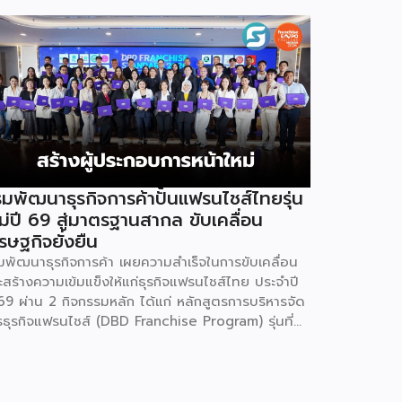
มพัฒนาธุรกิจการค้าปั้นแฟรนไชส์ไทยรุ่น
ม่ปี 69 สู่มาตรฐานสากล ขับเคลื่อน
รษฐกิจยั่งยืน
มพัฒนาธุรกิจการค้า เผยความสำเร็จในการขับเคลื่อน
ะสร้างความเข้มแข็งให้แก่ธุรกิจแฟรนไชส์ไทย ประจำปี
69 ผ่าน 2 กิจกรรมหลัก ได้แก่ หลักสูตรการบริหารจัด
รธุรกิจแฟรนไชส์ (DBD Franchise Program) รุ่นที่
 และกิจกรรมยกระดับธุรกิจสู่เกณฑ์มาตรฐานคุณภาพ
รบริหารจัดการธุรกิจแฟรนไชส์ (Franchise
andard) มุ่งเป้าบ่มเพาะศักยภาพผู้ประกอบการรายใหม่
้อมการันตีคุณภาพมาตรฐานเพื่อสร้างความเชี่ยวชาญ