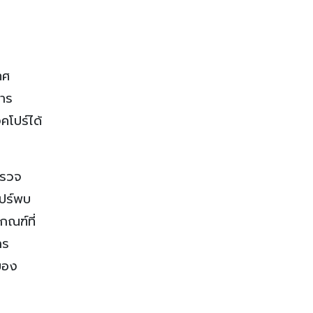
ทศ
การ
คโปร์ได้
ตรวจ
โปร์พบ
ณฑ์ที่
าร
ของ