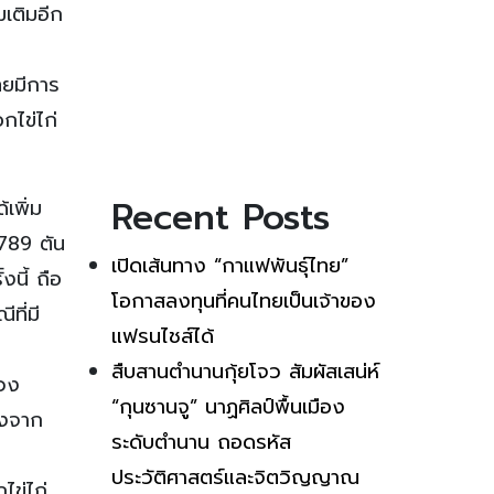
มเติมอีก
ทยมีการ
กไข่ไก่
Recent Posts
เพิ่ม
 789 ตัน
เปิดเส้นทาง “กาแฟพันธุ์ไทย”
นี้ ถือ
โอกาสลงทุนที่คนไทยเป็นเจ้าของ
ที่มี
แฟรนไชส์ได้
สืบสานตำนานกุ้ยโจว สัมผัสเสน่ห์
วง
“กุนซานจู” นาฏศิลป์พื้นเมือง
องจาก
ระดับตำนาน ถอดรหัส
ประวัติศาสตร์และจิตวิญญาณ
ข่ไก่