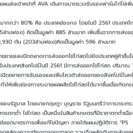
ีแผนส่งเจ้าหน้าที่ AVA เดินทางมาตรวจรับรองฟาร์มไก่ไข่เพิ่
ทยมากกว่า 80% คือ ประเทศฮ่องกง โดยในปี 2561 ประเทศไ
5ล้านฟอง) คิดเป็นมูลค่า 885 ล้านบาท เพิ่มขึ้นจากการส่งออ
,930 ตัน (203ล้านฟอง)คิดเป็นมูลค่า 596 ล้านบาท
ขยายและเปิดตลาดการส่งออกไข่ไก่สดไปยังประเทศคู่ค้าอื่นได้
หรับประเทศสิงคโปร์ในปี 2561 มีการส่งออกไข่ไก่สด ปริมาณ
รเปิดขยายการรับรองและเพิ่มโควต้าส่งออกของสิงคโปร์ในครั้ง
ำให้เพิ่มช่องทางระบายผลผลิตไข่ไก่สดได้มากขึ้นเมื่อเกิดกรณี
ายของรัฐบาล โดยนายกฤษฎา บุญราช รัฐมนตรีว่าการกระทร
รตกต่ำ ไข่ไก่สด เป็นหนึ่งในสินค้าเกษตรที่มีราคาตกต่ำเนื่
ได้ออกมาตรการเพื่อแก้ไขปัญหา ภายใต้แผนปฏิบัติการ “PS
้สอดคล้องความต้องการของตลาด รวมถึงผลักดันการส่งออกไ