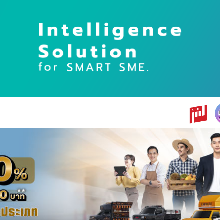
earch
r: