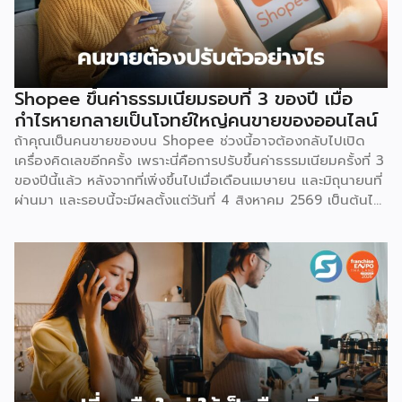
Shopee ขึ้นค่าธรรมเนียมรอบที่ 3 ของปี เมื่อ
กำไรหายกลายเป็นโจทย์ใหญ่คนขายของออนไลน์
ถ้าคุณเป็นคนขายของบน Shopee ช่วงนี้อาจต้องกลับไปเปิด
เครื่องคิดเลขอีกครั้ง เพราะนี่คือการปรับขึ้นค่าธรรมเนียมครั้งที่ 3
ของปีนี้แล้ว หลังจากที่เพิ่งขึ้นไปเมื่อเดือนเมษายน และมิถุนายนที่
ผ่านมา และรอบนี้จะมีผลตั้งแต่วันที่ 4 สิงหาคม 2569 เป็นต้นไป
สำหรับการปรับค่าธรรมเนียมการขาย จะแบ่งตามประเภทร้าน
เช่น ร้านที่เป็นแบรนด์ขนาดใหญ่ จะมีเรตสูงสุด 19.26% ในหมวด
แฟชั่น และ FMCG, ร้าน Non-Mall ทั่วไป สูงสุด 17.12% เป็นต้น
โดยตัวเลขเหล่านี้รวม VAT 7% แล้ว และยังไม่นับค่าธรรมเนียม
อื่นที่เก็บซ้อนอยู่ เช่น ค่าธรรมเนียมการชำระเงิน (เริ่มต้น 3.21%)
และค่าธรรมเนียมโครงสร้างพื้นฐาน 1.07 บาทต่อออร์เดอร์
(สำหรับร้านที่มียอดขายเกิน 100 ออร์เดอร์ต่อเดือน) ลอง
คำนวณดู หากเป็นร้าน Non-Mall ขายเสื้อยืดตัวละ 100 บาท ค่า
ส่ง 25 บาท เมื่อหักค่าธรรมเนียมการขาย […]