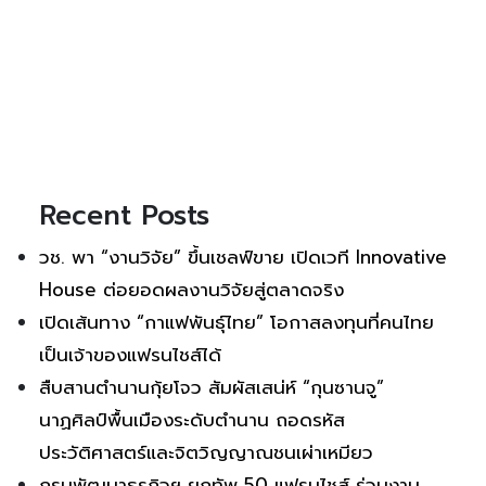
Recent Posts
วช. พา “งานวิจัย” ขึ้นเชลฟ์ขาย เปิดเวที Innovative
House ต่อยอดผลงานวิจัยสู่ตลาดจริง
เปิดเส้นทาง “กาแฟพันธุ์ไทย” โอกาสลงทุนที่คนไทย
เป็นเจ้าของแฟรนไชส์ได้
สืบสานตำนานกุ้ยโจว สัมผัสเสน่ห์ “กุนซานจู”
นาฏศิลป์พื้นเมืองระดับตำนาน ถอดรหัส
ประวัติศาสตร์และจิตวิญญาณชนเผ่าเหมียว
กรมพัฒนาธุรกิจฯ ยกทัพ 50 แฟรนไชส์ ร่วมงาน