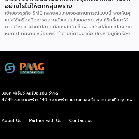
แล้ว การซื้อแฟรนไชส์ทำให้ผู้ลงทุนได้ครอบครองแบรนด์ที่เป็นที่
อย่างไรไม่ให้ตกหลุ่มพราง
รู้จักในตลาด ส่งผลให้มีกลุ่มลูกค้าพร้อมอุดหนุนตั้งแต่วันแรกที่
เจ้าของธุรกิจ SME หลายคนเคยเจอสถานการณ์แบบนี้ พอเห็นคู่
เปิดทำการ นอกจากนี้ เจ้าของแบรนด์ยังทำการตลาด
แข่งใช้เครื่องมือการตลาดตัวใหม่แล้วยอดขายพุ่ง ก็รีบซื้อมาใช้
ประชาสัมพันธ์ และสร้างการรับรู้แบรนด์อย่างต่อเนื่อง ซึ่งช่วยให้
ตามบ้าง แต่ผ่านไปสามเดือนกลับไม่เห็นผลอะไรเปลี่ยนแปลง งบ
ผู้ลงทุนประหยัดงบประมาณด้านการตลาดและสร้างความเชื่อมั่น
หมดไป ทีมงานเหนื่อยฟรี คำถามที่ตามมาคือ ปัญหาอยู่ที่เครื่อง
ให้กับผู้บริโภคได้อย่างรวดเร็ว ประการที่สามคือ การมีที่ปรึกษา
มือ หรืออยู่ที่วิธีใช้กันแน่ คำตอบคือ “ทั้งสองอย่าง” และนี่คือ
คอยดูแลตลอดการทำธุรกิจ สำหรับผู้ที่ไม่เคยทำธุรกิจมาก่อน
สิ่งที่ SME ไทยควรทำความเข้าใจให้ชัดก่อนควักเงินซื้อเครื่องมือ
ความกังวลในการแก้ปัญหาบริหารจัดการมักเป็นเรื่องใหญ่ แต่ใน
ตัวต่อไป ภาพรวมตลาดโฆษณาดิจิทัลไทยกำลังเปลี่ยนเร็ว
ระบบแฟรนไชส์ เจ้าของแบรนด์จะทำหน้าที่เป็นพี่เลี้ยงและที่ปรึกษา
รายงาน Thailand Digital Advertising ของ KANTAR และ
ทางธุรกิจอย่างใกล้ชิดตลอดระยะเวลาสัญญา คอยให้คำแนะนำ
DAAT ชี้ว่าผู้เชี่ยวชาญแนะนำให้ธุรกิจจัดสรรงบประมาณราว 30%
และร่วมแก้ปัญหาต่างๆ ทำให้ผู้ลงทุนมั่นใจได้ว่าจะไม่ได้เดินอยู่บน
ไว้สำหรับการสร้างแบรนด์ (Brand Building) ในระยะยาว แทนที่
เส้นทางธุรกิจเพียงลำพัง เหตุผลประการที่สี่คือ โอกาสเติบโต
จะทุ่มทุกบาททุกสตางค์ไปกับแคมเปญเน้นยอดขายระยะสั้นเพียง
และระยะเวลาคืนทุนที่รวดเร็ว เนื่องจากเจ้าของแบรนด์จะช่วยดูแล
อย่างเดียว เพราะในภาวะเศรษฐกิจที่ไม่แน่นอน แบรนด์ที่อยู่ใน
ให้คำปรึกษาด้านการบริหารการเงิน การประมาณการรายรับ-ราย
บริษัท พีเอ็มจี คอร์ปอเรชั่น จำกัด
Top of Mind ของผู้บริโภคจะเป็นฝ่ายได้เปรียบเมื่อสถานการณ์
จ่าย ตลอดจนการจัดการสต๊อกสินค้าอย่างเป็นระบบ ช่วยให้ระบบ
47,49 ซอยลาดพร้าว 140 ถ.ลาดพร้าว แขวงคลองจั่น เขตบางกะปิ กรุงเทพฯ
กลับมาคึกคักอีกครั้ง นี่คือจุดที่เครื่องมือการตลาดเข้ามามี
การเงินของร้านมีสภาพคล่องที่ดี เพิ่มโอกาสในการคืนทุนได้เร็ว
บทบาท มันคือ “ตัวช่วยขยายผล” ของกลยุทธ์ที่ธุรกิจวางไว้ ไม่ว่า
ขึ้น และเปิดโอกาสให้ผู้ประกอบการสามารถขยายสาขาเพื่อเติบโต
จะเป็นการเก็บข้อมูลลูกค้า การวัดผล ROI หรือการทำ Ad
ในแวดวงธุรกิจต่อไปได้ไม่ยาก และเหตุผลประการสุดท้ายคือ
About Us
Partner with Us
Contact us
Optimization ด้วย AI แต่ต้องย้ำว่าเครื่องมือทำหน้าที่ “รับใช้
การเข้าถึงแหล่งเงินทุนได้ง่ายกว่าธุรกิจทั่วไป สถาบันการเงินส่วน
กลยุทธ์” […]
ใหญ่ให้ความไว้วางใจและอนุมัติสินเชื่อแก่ผู้ขอซื้อแฟรนไชส์ที่เป็น
แบรนด์มาตรฐานมีชื่อเสียง […]