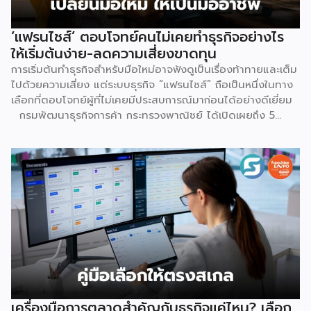
‘แฟรนไชส์’ ตอบโจทย์คนไม่เคยทำธุรกิจอย่างไร
ให้เริ่มต้นง่าย-ลดความเสี่ยงขาดทุน
การเริ่มต้นทำธุรกิจสำหรับมือใหม่อาจฟังดูเป็นเรื่องท้าทายและเต็ม
ไปด้วยความเสี่ยง แต่ระบบธุรกิจ “แฟรนไชส์” ถือเป็นหนึ่งในทาง
เลือกที่ตอบโจทย์ผู้ที่ไม่เคยมีประสบการณ์มาก่อนได้อย่างดีเยี่ยม
กรมพัฒนาธุรกิจการค้า กระทรวงพาณิชย์ ได้เปิดเผยถึง 5
เหตุผลสำคัญที่ชี้ให้เห็นว่า ทำไมระบบแฟรนไชส์จึงเป็นทางเลือก
การลงทุนที่น่าสนใจและช่วยลดอุปสรรคสำหรับผู้เริ่มต้นได้อย่างมี
ประสิทธิภาพ เหตุผลประการแรกคือ การมีโมเดลธุรกิจที่ชัดเจน
และพร้อมนำไปใช้ทันที ซึ่งถือเป็นการลดความเสี่ยงด้านการลงทุน
ได้อย่างดีที่สุด เนื่องจากผู้ลงทุนไม่จำเป็นต้องเสียเวลาลองผิด
ลองถูกเอง ระบบแฟรนไชส์ถูกออกแบบและผ่านการพิสูจน์ความ
สำเร็จมาแล้วโดยเจ้าของแบรนด์ ซึ่งมีการจัดเตรียมอุปกรณ์
โครงสร้างร้านตามมาตรฐาน พร้อมคู่มือการปฏิบัติงานที่ชัดเจน
อีกทั้งยังมีทีมงานคอยช่วยสอนงานทั้งภาคทฤษฎีและปฏิบัติก่อน
เปิดร้านจริง ทำให้ผู้ซื้อแฟรนไชส์สามารถควบคุมคุณภาพของ
สินค้าและบริการให้เป็นไปตามมาตรฐานได้อย่างง่ายดาย เหตุผล
ประการต่อมาคือ แบรนด์มีชื่อเสียงและมีฐานลูกค้าที่แข็งแกร่งอยู่
เครื่องมือการตลาดสำคัญกับธุรกิจแค่ไหน? เลือก