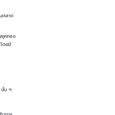
งในตลาด
็นยุคทอง
 โดยมี
นั้น ๆ
สริมการ