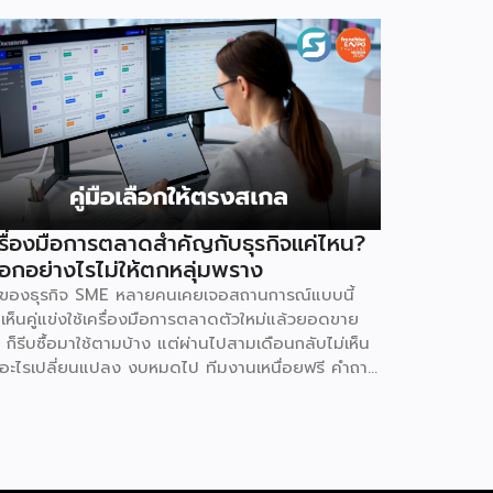
รื่องมือการตลาดสำคัญกับธุรกิจแค่ไหน?
ือกอย่างไรไม่ให้ตกหลุ่มพราง
้าของธุรกิจ SME หลายคนเคยเจอสถานการณ์แบบนี้
เห็นคู่แข่งใช้เครื่องมือการตลาดตัวใหม่แล้วยอดขาย
ง ก็รีบซื้อมาใช้ตามบ้าง แต่ผ่านไปสามเดือนกลับไม่เห็น
อะไรเปลี่ยนแปลง งบหมดไป ทีมงานเหนื่อยฟรี คำถาม
ตามมาคือ ปัญหาอยู่ที่เครื่องมือ หรืออยู่ที่วิธีใช้กันแน่
ตอบคือ “ทั้งสองอย่าง” และนี่คือสิ่งที่ SME ไทยควร
วามเข้าใจให้ชัดก่อนควักเงินซื้อเครื่องมือตัวต่อไป
พรวมตลาดโฆษณาดิจิทัลไทยกำลังเปลี่ยนเร็ว รายงาน
ailand Digital Advertising ของ KANTAR และ