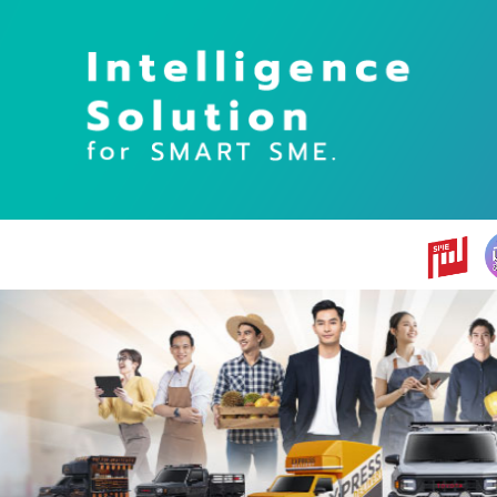
earch
r: