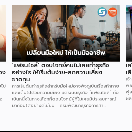
‘แฟรนไชส์’ ตอบโจทย์คนไม่เคยทำธุรกิจ
เค
อง
อย่างไร ให้เริ่มต้นง่าย-ลดความเสี่ยง
เล
ขาดทุน
เจ
พอ
บไป
การเริ่มต้นทำธุรกิจสำหรับมือใหม่อาจฟังดูเป็นเรื่องท้าทาย
พุ่
และเต็มไปด้วยความเสี่ยง แต่ระบบธุรกิจ “แฟรนไชส์” ถือ
ผล
่อ
เป็นหนึ่งในทางเลือกที่ตอบโจทย์ผู้ที่ไม่เคยมีประสบการณ์
ที่
มาก่อนได้อย่างดีเยี่ยม กรมพัฒนาธุรกิจการค้า
คำ
กระทรวงพาณิชย์ ได้เปิดเผยถึง 5 เหตุผลสำคัญที่ชี้ให้เห็น
ทำค
ว่า ทำไมระบบแฟรนไชส์จึงเป็นทางเลือกการลงทุนที่น่า
ภา
สนใจและช่วยลดอุปสรรคสำหรับผู้เริ่มต้นได้อย่างมี
Th
ด
ประสิทธิภาพ เหตุผลประการแรกคือ การมีโมเดลธุรกิจที่