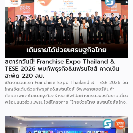
การค้า กระทรวงพาณิชย์ เปิดเผยภายหลังเป็นประธานเปิดงาน
“งานแฟรนไชส์ เอ็กซ์โป ไทยแลนด์ บาย สมาร์ท เอสเอ็มอี เอ็กซ์
โป (Franchise Expo Thailand by Smart SME Expo)” ซึ่ง
เป็นงานแสดงธุรกิจแฟรนไชส์ชั้นนำที่จัดขึ้นโดย บริษัท พีเอ็มจี
คอร์ปอเรชัน จำกัด เพื่อยกระดับศักยภาพของผู้ประกอบการและ
เจ้าของธุรกิจที่ต้องการขยายกิจการผ่านระบบแฟรนไชส์ […]
สตาร์ทวันนี้! Franchise Expo Thailand &
TESE 2026 พบทัพธุรกิจ&แฟรนไชส์ คาดเงิน
สะพัด 220 ลบ.
เปิดงานวันแรก Franchise Expo Thailand & TESE 2026 จัด
ใหญ่จัดเต็มด้วยทัพธุรกิจ&แฟรนไชส์ ซัพพลายเออร์สินค้า
ศักยภาพและโมเดลธุรกิจสร้างอาชีพไว้อย่างครบวงจรในงานเดียว
พร้อมแนวร่วมแฟรนไชส์โครงการ “ไทยช่วยไทย แฟรนไชส์สร้าง
อาชีพ พลัส” ที่รัฐช่วยจ่ายค่าแฟรนไชส์ 50% มาเสริมทัพในงาน
รวมกว่า 250 บูธ บนพื้นที่ 15,000 ตารางเมตร หวังเป็นทาง
เลือกสร้างรายได้เพิ่มและพยุงเศรษฐกิจไทยให้ฟื้นตัว เสิร์ฟครบ
จบในงานด้วยสินเชื่อ และทำเลทองทั่วประเทศ พร้อมเสวนาให้