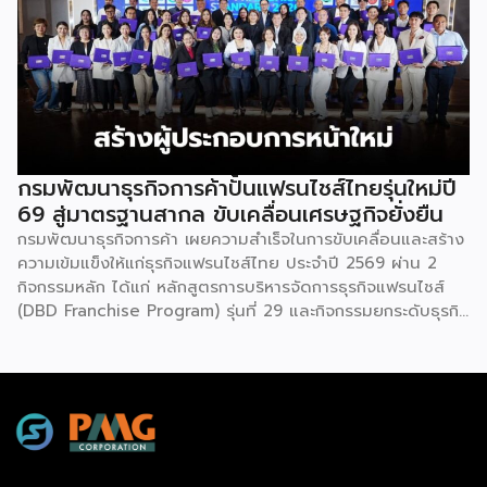
ความรู้โดยผู้ทรงคุณวุฒิคับคั่ง และกิจกรรมเจรจาจับคู่ธุรกิจทั้งใน
และต่างประเทศ งานจัดต่อเนื่องระหว่างวันที่ 6-9 สิงหาคมนี้ ที่
ฮอลล์ 6-8 อิมแพ็คเมืองทองธานี คาดเม็ดเงินสะพัดในงานราว
220 ล้านบาท นายพูนพงษ์ นัยนาภากรณ์ อธิบดีกรมพัฒนา
ธุรกิจการค้า กระทรวงพาณิชย์ กล่าวว่า งาน ” Franchise Expo
Thailand & Thailand E-Commerce Selection Expo
(TESE 2026) เป็นเวทีแสดงธุรกิจแฟรนไชส์และโซลูชั่นส์แบบครบ
วงจร […]
กรมพัฒนาธุรกิจการค้าปั้นแฟรนไชส์ไทยรุ่นใหม่ปี
69 สู่มาตรฐานสากล ขับเคลื่อนเศรษฐกิจยั่งยืน
กรมพัฒนาธุรกิจการค้า เผยความสำเร็จในการขับเคลื่อนและสร้าง
ความเข้มแข็งให้แก่ธุรกิจแฟรนไชส์ไทย ประจำปี 2569 ผ่าน 2
กิจกรรมหลัก ได้แก่ หลักสูตรการบริหารจัดการธุรกิจแฟรนไชส์
(DBD Franchise Program) รุ่นที่ 29 และกิจกรรมยกระดับธุรกิจ
สู่เกณฑ์มาตรฐานคุณภาพการบริหารจัดการธุรกิจแฟรนไชส์
(Franchise Standard) มุ่งเป้าบ่มเพาะศักยภาพผู้ประกอบการราย
ใหม่ พร้อมการันตีคุณภาพมาตรฐานเพื่อสร้างความเชี่ยวชาญและ
ความน่าเชื่อถือในตลาดโลก นายพูนพงษ์ นัยนาภากรณ์ อธิบดี
กรมพัฒนาธุรกิจการค้า กระทรวงพาณิชย์ เปิดเผยภายหลังเป็น
ประธานมอบประกาศนียบัตรแก่ผู้ประกอบการแฟรนไชส์ใน 2
กิจกรรมว่า “ขอแสดงความยินดีกับทุกกิจการที่ได้รับ